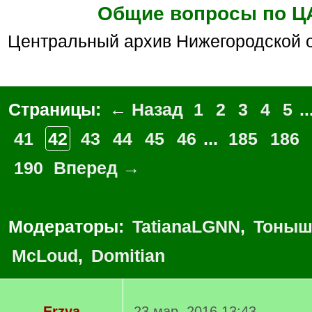
Общие вопросы по 
Центральный архив Нижегородской 
Страницы:
← Назад
1
2
3
4
5
..
41
42
43
44
45
46
...
185
186
190
Вперед →
Модераторы:
TatianaLGNN
,
Тоныш
McLoud
,
Domitian
Erzya
23 мар. 2016 13:43