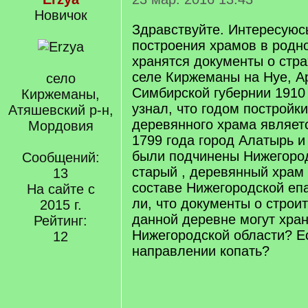
Новичок
Здравствуйте. Интересуюс
построения храмов в родн
хранятся документы о стра
селе Киржеманы на Нуе, Ар
село
Симбирской губернии 1910 
Киржеманы,
узнал, что годом постройк
Атяшевский р-н,
деревянного храма являетс
Мордовия
1799 года город Алатырь и
были подчинены Нижегород
Сообщений:
старый , деревянный храм
13
составе Нижегородской еп
На сайте с
ли, что документы о строи
2015 г.
данной деревне могут хран
Рейтинг:
Нижегородской области? Ес
12
направлении копать?