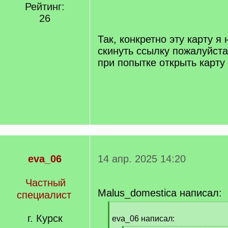
/
Рейтинг:
q
26
]
Так, конкретно эту карту я
скинуть ссылку пожалуйст
при попытке открыть карту
eva_06
14 апр. 2025 14:20
Частный
Malus_domestica написал:
специалист
[
г. Курск
q
eva_06 написал:
]