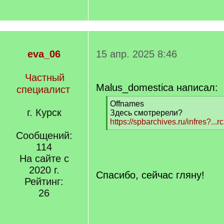
eva_06
15 апр. 2025 8:46
Частный
Malus_domestica написал:
специалист
[
Offnames
г. Курск
q
Здесь смотререли?
]
https://spbarchives.ru/infres?...r
[
Сообщений:
/
114
q
На сайте с
]
2020 г.
Спасибо, сейчас гляну!
Рейтинг:
26