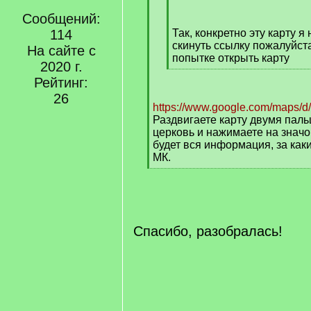
[
Сообщений:
q
]
114
Так, конкретно эту карту я
скинуть ссылку пожалуйст
На сайте с
попытке открыть карту
2020 г.
[
Рейтинг:
/
q
26
https://www.google.com/maps/d/
]
Раздвигаете карту двумя пал
церковь и нажимаете на значо
будет вся информация, за как
МК.
[
/
q
]
Cпасибо, разобралась!