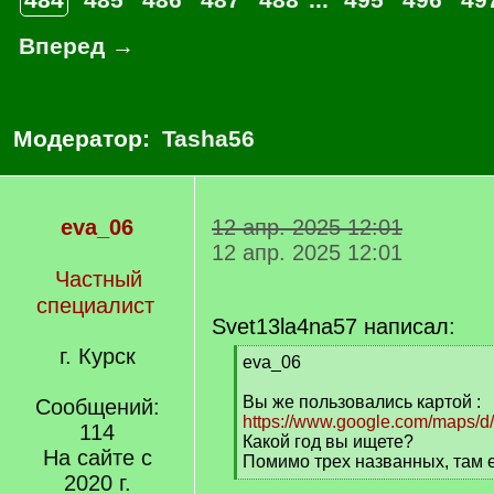
Вперед →
Модератор:
Tasha56
eva_06
12 апр. 2025 12:01
12 апр. 2025 12:01
Частный
специалист
Svet13la4na57 написал:
г. Курск
[
eva_06
q
]
Вы же пользовались картой :
Сообщений:
https://www.google.com/maps/d/
114
Какой год вы ищете?
На сайте с
Помимо трех названных, там е
2020 г.
[