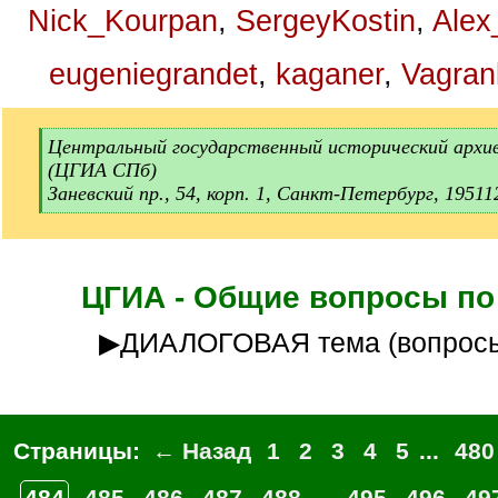
Nick_Kourpan
,
SergeyKostin
,
Alex
eugeniegrandet
,
kaganer
,
Vagran
[
Центральный государственный исторический архи
q
(ЦГИА СПб)
]
Заневский пр., 54, корп. 1, Санкт‑Петербург, 19511
[
/
q
]
ЦГИА - Общие вопросы по
▶ДИАЛОГОВАЯ тема (вопросы
Страницы:
← Назад
1
2
3
4
5
...
480
484
485
486
487
488
...
495
496
49