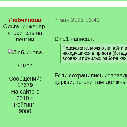
Любчинова
7 мая 2025 16:40
Ольга, инженер-
строитель на
Dina1 написал:
пенсии
[
Подскажите, можно ли найти
q
находящихся в приюте (богаде
]
вдовах и пожилых работниках
[
Омск
/
q
Если сохранились исповед
Сообщений:
]
церкви, то они там должны
17679
На сайте с
2010 г.
Рейтинг:
9080