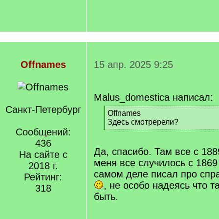
Offnames
15 апр. 2025 9:25
Malus_domestica написал:
Санкт-Петербург
[
Offnames
q
Здесь смотререли?
]
Сообщений:
[
/
436
q
Да, спасибо. Там все с 188
На сайте с
]
меня все случилось с 1869
2018 г.
самом деле писал про спр
Рейтинг:
, не особо надеясь что т
318
быть.