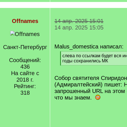
Offnames
14 апр. 2025 15:01
14 апр. 2025 15:05
Malus_domestica написал:
Санкт-Петербург
[
слева по ссылкам будет вся и
Сообщений:
q
годы сохранились МК
]
436
[
/
На сайте с
q
Собор святителя Спиридон
2018 г.
]
(Адмиралтейский) пишет: 
Рейтинг:
запрошенный URL на этом 
318
что мы знаем.