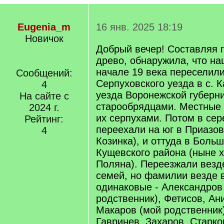
Eugenia_m
16 янв. 2025 18:19
Новичок
Добрый вечер! Составляя 
древо, обнаружила, что на
начале 19 века переселили
Сообщений:
Серпуховского уезда в с. 
4
уезда Воронежской губерн
На сайте с
старообрядцами. Местные
2024 г.
их серпухами. Потом в сер
Рейтинг:
переехали на юг в Приазов
4
Козинка), и оттуда в Боль
Кущевского района (ныне х
Поляна). Переезжали везд
семей, но фамилии везде 
одинаковые - Александров
родственник), Фетисов, Ан
Макаров (мой родственник
Гавринев, Захаров, Старко