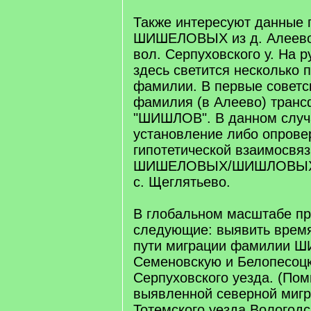
Также интересуют данные 
ШИШЕЛОВЫХ из д. Алеево
вол. Серпуховского у. На р
здесь светится несколько 
фамилии. В первые советс
фамилия (в Алеево) транс
"ШИШЛОВ". В данном случ
установление либо опрове
гипотетической взаимосвяз
ШИШЕЛОВЫХ/ШИШЛОВЫХ с
с. Щеглятьево.
В глобальном масштабе пр
следующие: выявить время
пути миграции фамилии 
Семеновскую и Белопесоц
Серпуховского уезда. (По
выявленной северной мигр
Тотемского уезда Вологодск