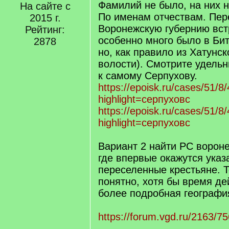
Фамилий не было, на них н
На сайте с
По именам отчествам. Пер
2015 г.
Воронежскую губернию вст
Рейтинг:
особенно много было в Бит
2878
но, как правило из Хатунс
волости). Смотрите удель
к самому Серпухову.
https://epoisk.ru/cases/51/8/
highlight=серпуховс
https://epoisk.ru/cases/51/8/
highlight=серпуховс
Вариант 2 найти РС ворон
где впервые окажутся ука
переселенные крестьяне. Т
понятно, хотя бы время де
более подробная географи
https://forum.vgd.ru/2163/7