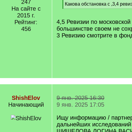
247
[
Какова обстановка с ,3,4 рев
На сайте с
q
[
]
2015 г.
/
q
4,5 Ревизии по московской
Рейтинг:
]
большинстве своем не сох
456
3 Ревизию смотрите в фонд
ShishElov
9 янв. 2025 16:30
Начинающий
9 янв. 2025 17:05
Ищу информацию / партне
дальнейших исследований 
ШИШЕЛОВА ЛОГИНА ВАСИЛЬ