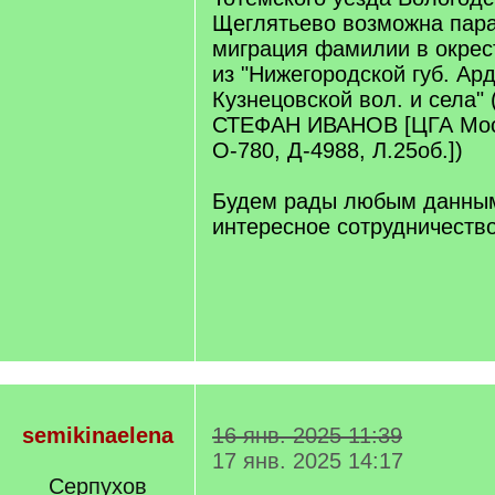
Щеглятьево возможна пар
миграция фамилии в окрес
из "Нижегородской губ. Ард
Кузнецовской вол. и сел
СТЕФАН ИВАНОВ [ЦГА Моск
О-780, Д-4988, Л.25об.])
Будем рады любым данным
интересное сотрудничество
semikinaelena
16 янв. 2025 11:39
17 янв. 2025 14:17
Серпухов