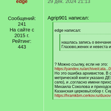
edge
29 дек. 2024 21:13
Agrip901 написал:
Сообщений:
241
[
На сайте с
q
edge написал:
]
2015 г.
[
Рейтинг:
q
нашлась запись о венчании
443
]
Глазово,жених и невеста 
[
/
q
? Можно ссылку, если не это:
]
https://yandex.ru/archive/cata...
Но это ошибка архивистов. В 
метрической книги указано Д
село), и ,согласно имени при
Михаила Соколова и приходск
Казанская церковь/собор г. Се
https://hramkbm.cerkov.ru/duxov
[
/
q