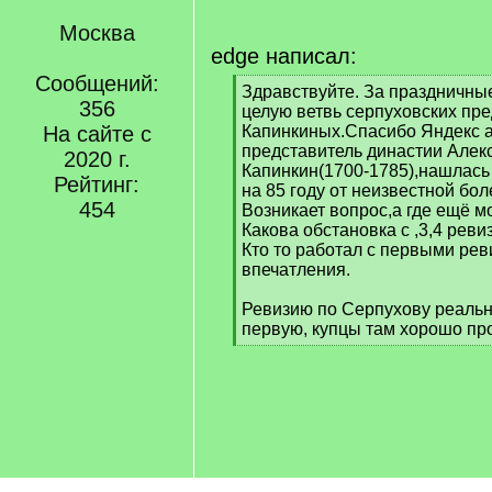
Москва
edge написал:
Сообщений:
[
Здравствуйте. За праздничные
356
q
целую ветвь серпуховских пр
]
На сайте с
Капинкиных.Спасибо Яндекс 
представитель династии Алек
2020 г.
Капинкин(1700-1785),нашлась 
Рейтинг:
на 85 году от неизвестной бол
454
Возникает вопрос,а где ещё м
Какова обстановка с ,3,4 рев
Кто то работал с первыми ре
впечатления.
Ревизию по Серпухову реальн
первую, купцы там хорошо пр