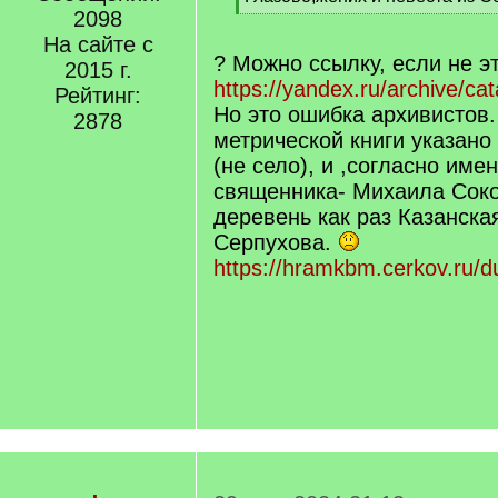
]
2098
[
/
На сайте с
q
? Можно ссылку, если не эт
2015 г.
]
https://yandex.ru/archive/ca
Рейтинг:
Но это ошибка архивистов
2878
метрической книги указан
(не село), и ,согласно име
священника- Михаила Соко
деревень как раз Казанская
Серпухова.
https://hramkbm.cerkov.ru/d