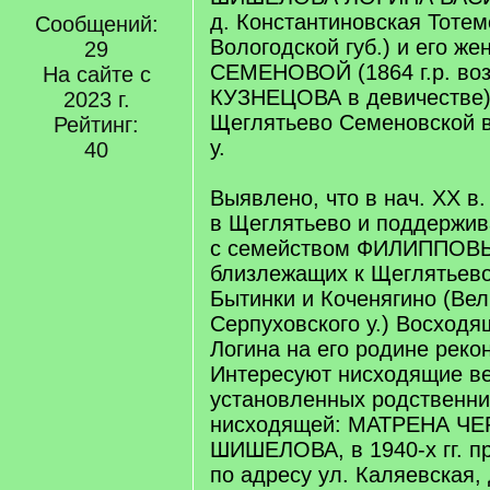
д. Константиновская Тотемс
Сообщений:
Вологодской губ.) и его 
29
СЕМЕНОВОЙ (1864 г.р. во
На сайте с
КУЗНЕЦОВА в девичестве),
2023 г.
Щеглятьево Семеновской в
Рейтинг:
у.
40
Выявлено, что в нач. ХХ в
в Щеглятьево и поддержив
с семейством ФИЛИППОВ
близлежащих к Щеглятьев
Бытинки и Коченягино (Ве
Серпуховского у.) Восходя
Логина на его родине реко
Интересуют нисходящие ве
установленных родственни
нисходящей: МАТРЕНА Ч
ШИШЕЛОВА, в 1940-х гг. п
по адресу ул. Каляевская, д