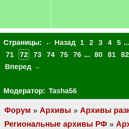
Страницы:
← Назад
1
2
3
4
5
..
71
72
73
74
75
76
...
80
81
82
Вперед →
Модератор:
Tasha56
Форум
»
Архивы
»
Архивы раз
Региональные архивы РФ
»
Ар