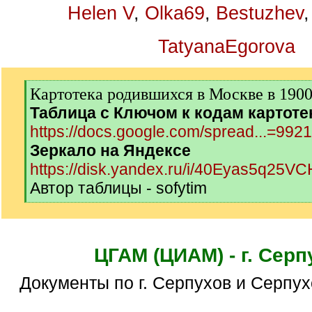
Helen V
,
Olka69
,
Bestuzhev
TatyanaEgorova
[
Картотека родившихся в Москве в 1900-
q
Таблица с Ключом к кодам картоте
]
https://docs.google.com/spread...=992
Зеркало на Яндексе
https://disk.yandex.ru/i/40Eyas5q25V
Автор таблицы - sofytim
[
/
q
]
ЦГАМ (ЦИАМ) - г. Серп
Документы по г. Серпухов и Серпу