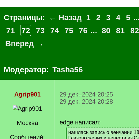
Страницы:
← Назад
1
2
3
4
5
..
71
72
73
74
75
76
...
80
81
82
Вперед →
Модератор:
Tasha56
Agrip901
29 дек. 2024 20:25
29 дек. 2024 20:28
edge написал:
Москва
[
нашлась запись о венчании 18
Сообщений:
q
Глазово,жених и невеста из С