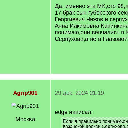
]
Да, именно эта МК,стр 98
17,брак сын губерского се
Георгиевич Чижов и серпу
Анна Иакимовна Капинкина
понимаю,они венчались в 
Серпухова,а не в Глазово?
Agrip901
29 дек. 2024 21:19
edge написал:
Москва
[
Если я правильно понимаю,он
q
Казанской церкви Серпухова,а