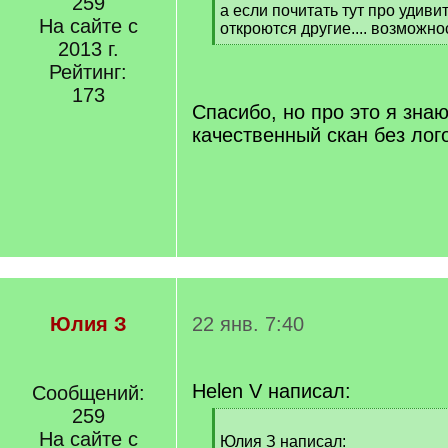
259
[
а если почитать тут про удиви
На сайте с
q
откроются другие.... возможно
]
2013 г.
[
/
Рейтинг:
q
173
]
Спасибо, но про это я зна
качественный скан без лог
Юлия З
22 янв. 7:40
Helen V написал:
Сообщений:
259
[
На сайте с
q
Юлия З написал: