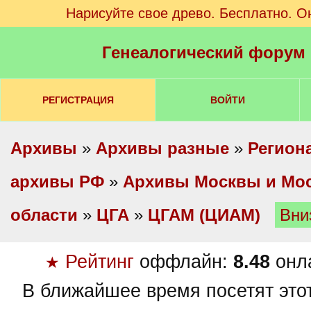
Нарисуйте свое древо. Бесплатно. О
Генеалогический форум
РЕГИСТРАЦИЯ
ВОЙТИ
Архивы
»
Архивы разные
»
Регион
архивы РФ
»
Архивы Москвы и Мо
области
»
ЦГА
»
ЦГАМ (ЦИАМ)
Вни
Рейтинг
оффлайн:
8.48
онл
★
В ближайшее время посетят это