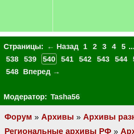
Страницы:
← Назад
1
2
3
4
5
..
538
539
540
541
542
543
544
548
Вперед →
Модератор:
Tasha56
Форум
»
Архивы
»
Архивы раз
Региональные архивы РФ
»
Ар