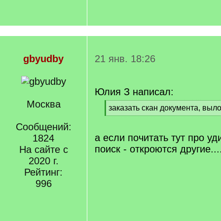
gbyudby
21 янв. 18:26
Юлия З написал:
Москва
[
заказать скан документа, выл
q
[
]
Сообщений:
/
q
а если почитать тут про уд
1824
]
поиск - откроются другие..
На сайте с
2020 г.
Рейтинг:
996