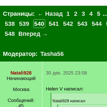
Страницы:
← Назад
1
2
3
4
5
..
538
539
540
541
542
543
544
548
Вперед →
Модератор:
Tasha56
Natali928
30 дек. 2025 23:08
Начинающий
Helen V написал:
Москва
[
Сообщений:
q
Natali928 написал:
]
45