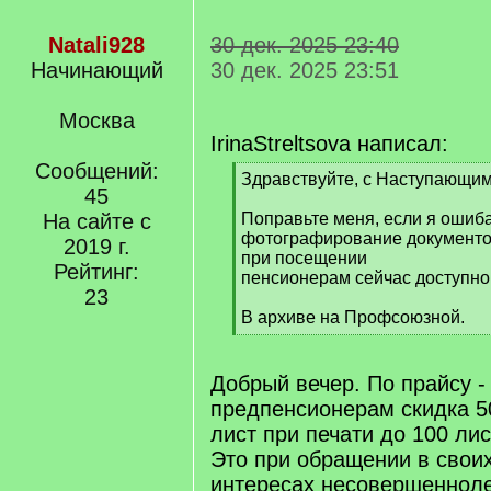
Natali928
30 дек. 2025 23:40
Начинающий
30 дек. 2025 23:51
Москва
IrinaStreltsova написал:
Сообщений:
[
Здравствуйте, с Наступающим
45
q
]
На сайте с
Поправьте меня, если я ошиб
фотографирование документо
2019 г.
при посещении
Рейтинг:
пенсионерам сейчас доступно
23
В архиве на Профсоюзной.
[
/
q
Добрый вечер. По прайсу -
]
предпенсионерам скидка 5
лист при печати до 100 лис
Это при обращении в свои
интересах несовершенноле