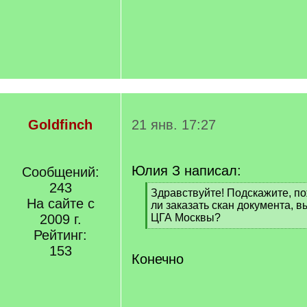
Goldfinch
21 янв. 17:27
Юлия З написал:
Сообщений:
243
[
Здравствуйте! Подскажите, п
На сайте с
q
ли заказать скан документа, 
]
2009 г.
ЦГА Москвы?
[
Рейтинг:
/
153
q
Конечно
]