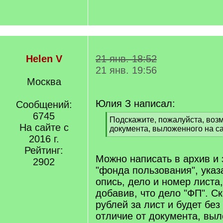
Helen V
21 янв. 18:52
21 янв. 19:56
Москва
Юлия З написал:
Сообщений:
6745
[
Подскажите, пожалуйста, возм
На сайте с
q
документа, выложенного на с
]
2016 г.
[
/
Рейтинг:
q
Можно написать в архив и 
2902
]
"фонда пользования", указ
опись, дело и номер листа
добавив, что дело "ФП". Ск
рублей за лист и будет без
отличие от документа, выл