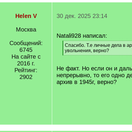
Helen V
30 дек. 2025 23:14
Москва
Natali928 написал:
Сообщений:
[
Спасибо. Т.е личные дела в ар
6745
q
увольнения, верно?
]
На сайте с
[
/
2016 г.
q
Не факт. Но если он и дал
Рейтинг:
]
непрерывно, то его одно д
2902
архив в 1945г, верно?