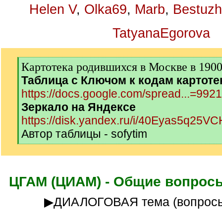
Helen V
,
Olka69
,
Marb
,
Bestuzh
TatyanaEgorova
[
Картотека родившихся в Москве в 1900-
q
Таблица с Ключом к кодам картоте
]
https://docs.google.com/spread...=992
Зеркало на Яндексе
https://disk.yandex.ru/i/40Eyas5q25V
Автор таблицы - sofytim
[
/
q
]
ЦГАМ (ЦИАМ) - Общие вопросы
▶ДИАЛОГОВАЯ тема (вопросы