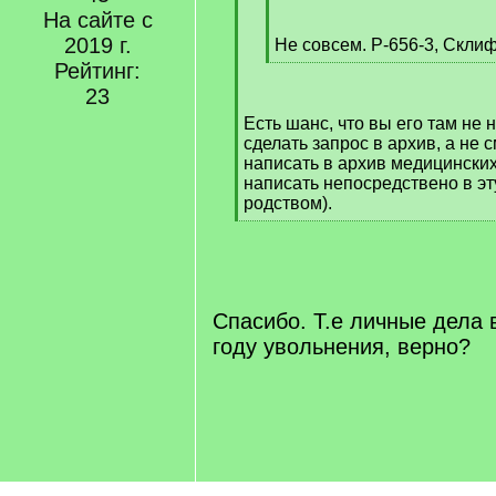
[
На сайте с
q
2019 г.
]
Не совсем. Р-656-3, Склиф
[
Рейтинг:
/
23
q
Есть шанс, что вы его там не 
]
сделать запрос в архив, а не с
написать в архив медицински
написать непосредствено в эт
родством).
[
/
q
]
Спасибо. Т.е личные дела 
году увольнения, верно?