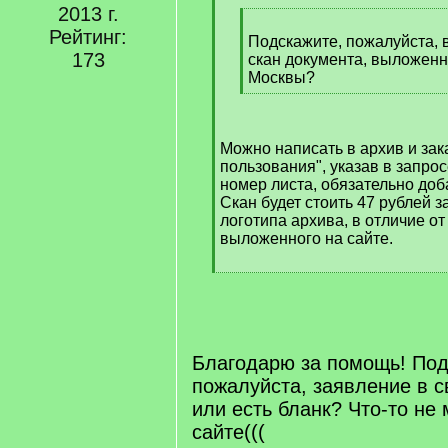
]
2013 г.
[
Рейтинг:
q
Подскажите, пожалуйста, 
173
]
скан документа, выложенн
Москвы?
[
/
q
Можно написать в архив и зак
]
пользования", указав в запрос
номер листа, обязательно доба
Скан будет стоить 47 рублей за
логотипа архива, в отличие от
выложенного на сайте.
[
/
q
]
Благодарю за помощь! Под
пожалуйста, заявление в 
или есть бланк? Что-то не 
сайте(((