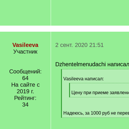
Vasileeva
2 сент. 2020 21:51
Участник
Dzhentelmenudachi написал
Сообщений:
[
64
q
Vasileeva написал:
]
На сайте с
[
2019 г.
q
Цену при приеме заявлени
Рейтинг:
]
[
/
34
q
Надеюсь, за 1000 руб не пере
]
[
/
q