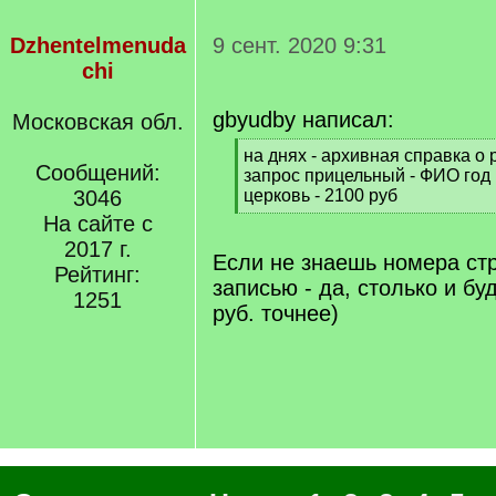
Dzhentelmenuda
9 сент. 2020 9:31
chi
gbyudby написал:
Московская обл.
[
на днях - архивная справка о 
Сообщений:
q
запрос прицельный - ФИО год 
]
3046
церковь - 2100 руб
[
На сайте с
/
2017 г.
q
Если не знаешь номера ст
Рейтинг:
]
записью - да, столько и бу
1251
руб. точнее)