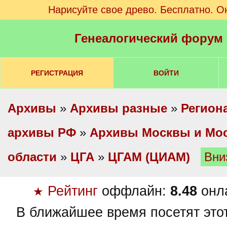
Нарисуйте свое древо. Бесплатно. О
Генеалогический форум
РЕГИСТРАЦИЯ
ВОЙТИ
Архивы
»
Архивы разные
»
Регион
архивы РФ
»
Архивы Москвы и Мо
области
»
ЦГА
»
ЦГАМ (ЦИАМ)
Вни
Рейтинг
оффлайн:
8.48
онл
★
В ближайшее время посетят это