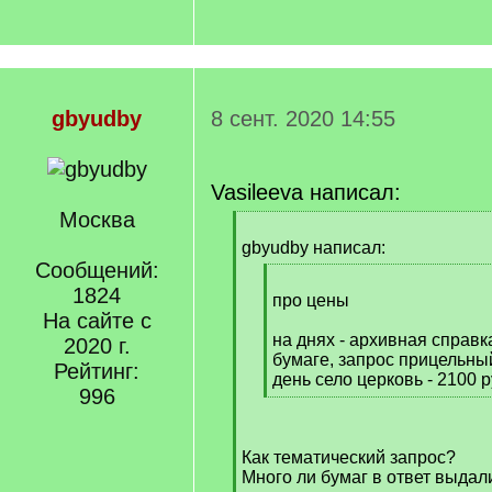
gbyudby
8 сент. 2020 14:55
Vasileeva написал:
Москва
[
q
gbyudby написал:
]
Сообщений:
[
1824
q
про цены
На сайте с
]
на днях - архивная справк
2020 г.
бумаге, запрос прицельны
Рейтинг:
день село церковь - 2100 
996
[
/
q
Как тематический запрос?
]
Много ли бумаг в ответ выдал