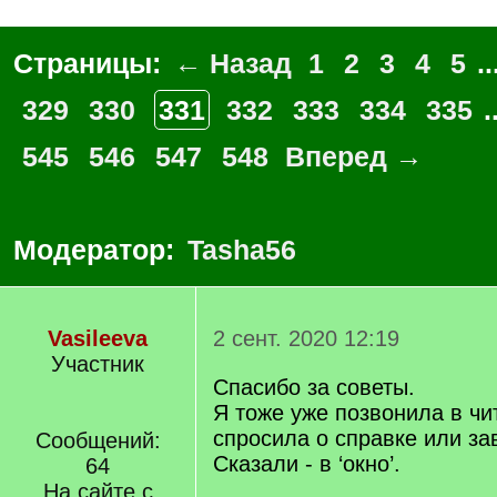
Страницы:
← Назад
1
2
3
4
5
..
329
330
331
332
333
334
335
.
545
546
547
548
Вперед →
Модератор:
Tasha56
Vasileeva
2 сент. 2020 12:19
Участник
Спасибо за советы.
Я тоже уже позвонила в чи
спросила о справке или за
Сообщений:
Сказали - в ‘окно’.
64
На сайте с