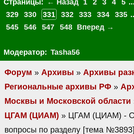
Страницы:
← Назад
1
2
3
4
5
..
329
330
331
332
333
334
335
.
545
546
547
548
Вперед →
Модератор:
Tasha56
Форум
»
Архивы
»
Архивы раз
Региональные архивы РФ
»
Ар
Москвы и Московской области
ЦГАМ (ЦИАМ)
» ЦГАМ (ЦИАМ) - 
вопросы по разделу [тема №3893