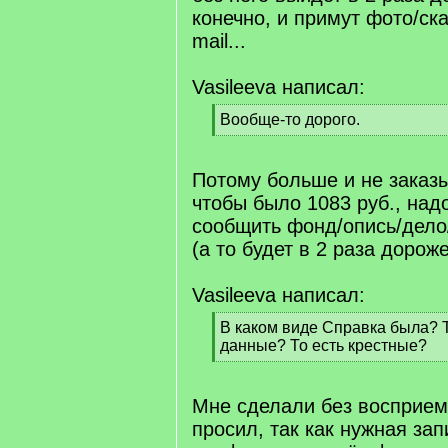
конечно, и примут фото/ска
mail...
Vasileeva написал:
[
Вообще-то дорого.
q
[
]
/
q
Потому больше и не зака
]
чтобы было 1083 руб., над
сообщить фонд/опись/дело
(а то будет в 2 раза дороже
Vasileeva написал:
[
В каком виде Справка была? Т
q
данные? То есть крестные?
]
[
/
q
Мне сделали без восприемн
]
просил, так как нужная за