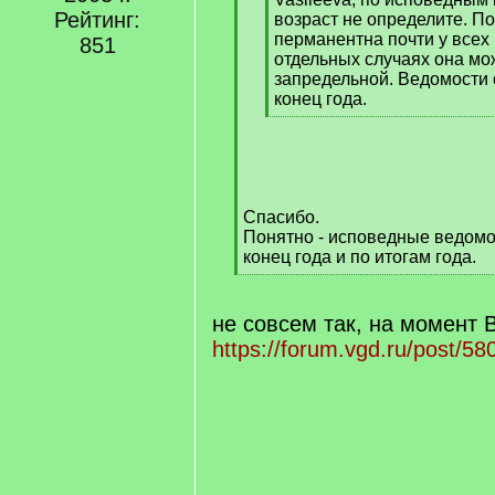
Рейтинг:
]
возраст не определите. П
перманентна почти у всех в
851
отдельных случаях она мо
запредельной. Ведомости 
конец года.
[
/
q
]
Спасибо.
Понятно - исповедные ведомо
конец года и по итогам года.
[
/
q
не совсем так, на момент 
]
https://forum.vgd.ru/post/5