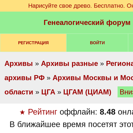
Нарисуйте свое древо. Бесплатно. О
Генеалогический форум
РЕГИСТРАЦИЯ
ВОЙТИ
Архивы
»
Архивы разные
»
Регион
архивы РФ
»
Архивы Москвы и Мо
области
»
ЦГА
»
ЦГАМ (ЦИАМ)
Вни
Рейтинг
оффлайн:
8.48
онл
★
В ближайшее время посетят это