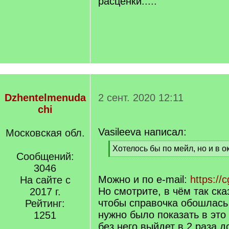
расценки.....
Dzhentelmenuda
2 сент. 2020 12:11
chi
Vasileeva написал:
Московская обл.
[
Хотелось бы по мейл, но и в о
Сообщений:
q
[
]
3046
/
q
Можно и по e-mail:
https://
На сайте с
]
Но смотрите, в чём так ска
2017 г.
чтобы справочка обошлась 
Рейтинг:
нужно было показать в это 
1251
без него выйдет в 2 раза д