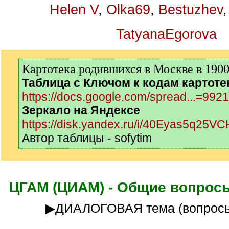
Helen V
,
Olka69
,
Bestuzhev
TatyanaEgorova
[
Картотека родившихся в Москве в 1900-
q
Таблица с Ключом к кодам картоте
]
https://docs.google.com/spread...=992
Зеркало на Яндексе
https://disk.yandex.ru/i/40Eyas5q25V
Автор таблицы - sofytim
[
/
q
]
ЦГАМ (ЦИАМ) - Общие вопросы
▶ДИАЛОГОВАЯ тема (вопросы