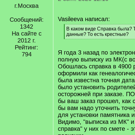
г.Москва
Vasileeva написал:
Сообщений:
1342
[
В каком виде Справка была? Т
На сайте с
q
данные? То есть крестные?
]
2012 г.
[
/
Рейтинг:
q
Я года 3 назад по электро
794
]
полную выписку из МК(с в
Обошлась справка в 4900 ру
оформили как генеалогичес
была известна точная дат
было установить родителей
осторожней при заказе. ПОс
бы ваш заказ прошел, как 
бы вам надо уточнить точ
для установки памятника и т.
Видимо, "выписка из МК" и
справка" у них по смете - 