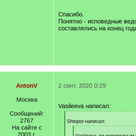
]
Спасибо.
Понятно - исповедные вед
составлялись на конец года
AntonV
2 сент. 2020 0:29
Москва
Vasileeva написал:
Сообщений:
[
2767
q
Shtopor написал:
]
На сайте с
[
2003 г.
q
Vasileeva, по исповедным