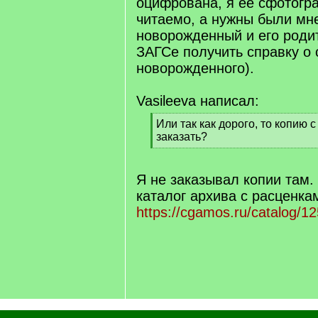
оцифрована, я её сфотогр
читаемо, а нужны были мн
новорожденный и его родит
ЗАГСе получить справку о
новорожденного).
Vasileeva написал:
[
Или так как дорого, то копию 
q
заказать?
]
[
/
q
Я не заказывал копии там.
]
каталог архива с расценка
https://cgamos.ru/catalog/12