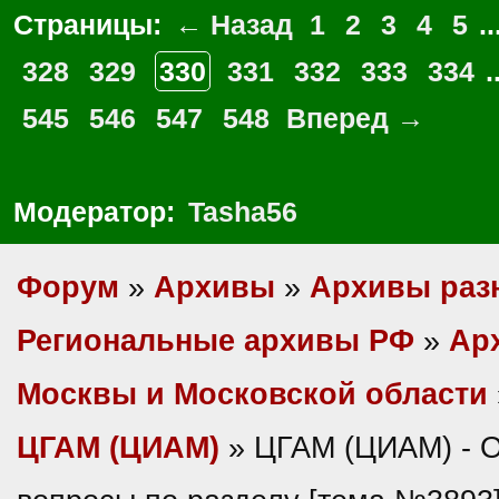
Страницы:
← Назад
1
2
3
4
5
..
328
329
330
331
332
333
334
.
545
546
547
548
Вперед →
Модератор:
Tasha56
Форум
»
Архивы
»
Архивы раз
Региональные архивы РФ
»
Ар
Москвы и Московской области
ЦГАМ (ЦИАМ)
» ЦГАМ (ЦИАМ) - 