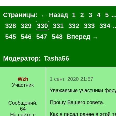
Страницы:
← Назад
1
2
3
4
5
..
328
329
330
331
332
333
334
.
545
546
547
548
Вперед →
Модератор:
Tasha56
Wzh
1 сент. 2020 21:57
Участник
Уважаемые участники фор
Прошу Вашего совета.
Сообщений:
64
Как я писал ранее в этой 
На сайте с