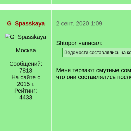
G_Spasskaya
2 сент. 2020 1:09
Shtopor написал:
Москва
[
Ведомости составлялись на ко
q
[
]
Сообщений:
/
q
Меня терзают смутные сомн
7813
]
что они составлялись посл
На сайте с
2015 г.
Рейтинг:
4433