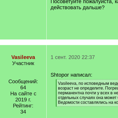
Посоветуйте пожалуйста, к
действовать дальше?
Vasileeva
1 сент. 2020 22:37
Участник
Shtopor написал:
Сообщений:
[
Vasileeva, по исповедным ве
64
q
возраст не определите. Погре
]
На сайте с
перманентна почти у всех в не
отдельных случаях она может 
2019 г.
Ведомости составлялись на ко
Рейтинг:
[
34
/
q