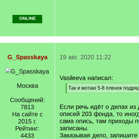
ONLINE
G_Spasskaya
19 авг. 2020 11:22
Vasileeva написал:
Москва
[
Так и мотаю 5-8 пленок подряд
q
[
]
Сообщений:
/
q
Если речь идёт о делах из
7813
]
описей 203 фонда, то иног
На сайте с
сама опись, там приходы п
2015 г.
записаны.
Рейтинг:
Заказывая дело, запишите
4433