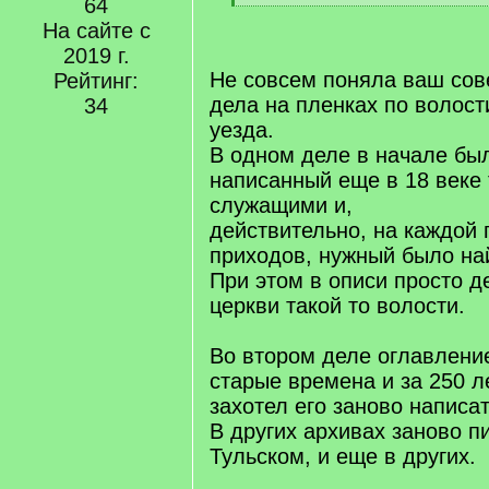
64
q
[
]
На сайте с
/
q
2019 г.
]
Не совсем поняла ваш сове
Рейтинг:
дела на пленках по волост
34
уезда.
В одном деле в начале бы
написанный еще в 18 веке
служащими и,
действительно, на каждой 
приходов, нужный было на
При этом в описи просто д
церкви такой то волости.
Во втором деле оглавлени
старые времена и за 250 л
захотел его заново написат
В других архивах заново п
Тульском, и еще в других.