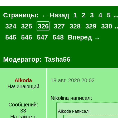
Страницы:
← Назад
1
2
3
4
5
..
324
325
326
327
328
329
330
.
545
546
547
548
Вперед →
Модератор:
Tasha56
Alkoda
18 авг. 2020 20:02
Начинающий
Nikolina написал:
Сообщений:
[
33
q
Alkoda написал:
]
На сайте с