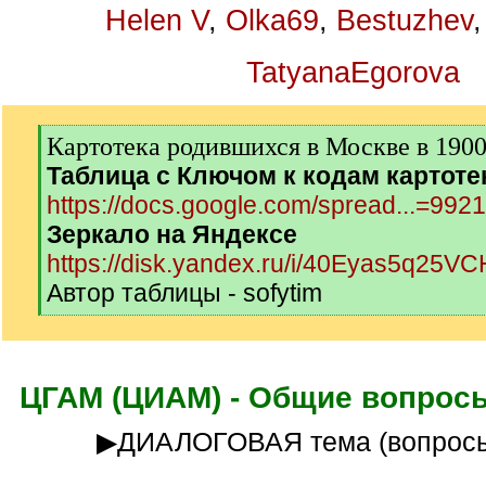
Helen V
,
Olka69
,
Bestuzhev
TatyanaEgorova
[
Картотека родившихся в Москве в 1900-
q
Таблица с Ключом к кодам картоте
]
https://docs.google.com/spread...=992
Зеркало на Яндексе
https://disk.yandex.ru/i/40Eyas5q25V
Автор таблицы - sofytim
[
/
q
]
ЦГАМ (ЦИАМ) - Общие вопросы
▶ДИАЛОГОВАЯ тема (вопросы