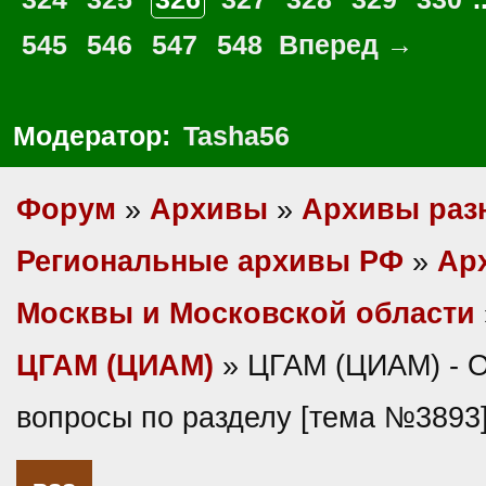
545
546
547
548
Вперед →
Модератор:
Tasha56
Форум
»
Архивы
»
Архивы раз
Региональные архивы РФ
»
Ар
Москвы и Московской области
ЦГАМ (ЦИАМ)
» ЦГАМ (ЦИАМ) - 
вопросы по разделу [тема №3893