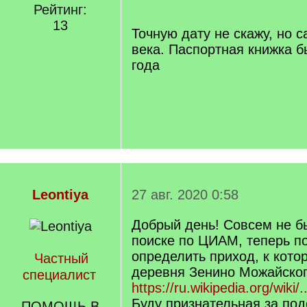
/
Рейтинг:
q
13
]
Точную дату не скажу, но 
века. Паспортная книжка б
года
Leontiya
27 авг. 2020 0:58
Добрый день! Совсем не б
поиске по ЦИАМ, теперь п
определить приход, к кото
Частный
деревня Зенино Можайског
специалист
https://ru.wikipedia.org/wi
Буду признательная за по
ПОМОЩЬ В