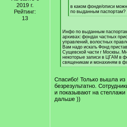
[
2019 г.
q
в каком фонде/описи мож
Рейтинг:
]
по выданным паспортам?
[
13
/
q
Инфо по выданным паспортам
]
архивах: фондах частных при
управлений, волостных правл
Вам надо искать Фонд пристав
Сущевской части г Москвы. М
некоторые записи в ЦГАМ в фо
священикам и монахиням в фо
[
/
q
Спасибо! Только вышла из 
]
безрезультатно. Сотрудник
и показывают на стеллажи
дальше ))