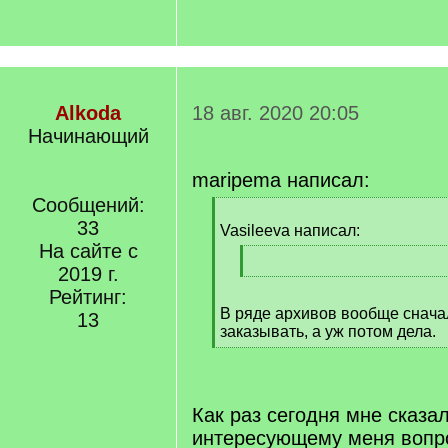
Alkoda
18 авг. 2020 20:05
Начинающий
maripema написал:
Сообщений:
[
33
q
Vasileeva написал:
]
На сайте с
[
2019 г.
q
[
Рейтинг:
]
/
В ряде архивов вообще снача
q
13
заказывать, а уж потом дела.
]
[
/
q
]
Как раз сегодня мне сказал
интересующему меня вопр