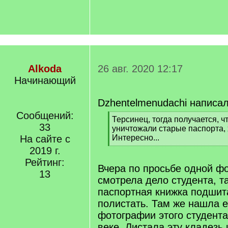
Alkoda
26 авг. 2020 12:17
Начинающий
Dzhentelmenudachi написал
Сообщений:
[
Терсинец, тогда получается, чт
33
q
уничтожали старые паспорта, х
]
На сайте с
Интересно...
[
2019 г.
/
Рейтинг:
q
Вчера по просьбе одной ф
13
]
смотрела дело студента, т
паспортная книжка подшит
полистать. Там же нашла 
фотографии этого студента
веке. Листала эту кладезь