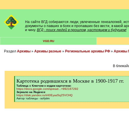
На сайте ВГД собираются люди, увлеченные генеалогией, исто
документы о павших в боях и пропавших без вести, в какой а
и чину.
ВГД - поиск людей в прошлом, настоящем и будущем!
VGD.RU
Раздел
Архивы
»
Архивы разные
»
Региональные архивы РФ
»
Архивы 
В ближай
[
Картотека родившихся в Москве в 1900-1917 гг.
q
]
Таблица с Ключом к кодам картотеки:
https://docs.google.com/spread...=992167292
Зеркало на Яндексе
https://disk.yandex.ru/i/40Eyas5q25VCHQ
Автор таблицы - sofytim
[
/
q
]