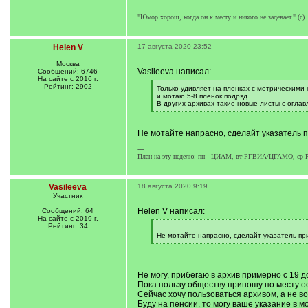
---
"Юмор хорош, когда он к месту и никого не задевает." (с)
Helen V
17 августа 2020 23:52
Москва
Vasileeva написал:
Сообщений: 6746
На сайте с 2016 г.
Рейтинг: 2902
[
Только удивляет на пленках с метрическими 
q
и мотаю 5-8 пленок подряд.
]
В других архивах такие новые листы с огла
[
/
q
Не мотайте напрасно, сделайт указатель пр
]
---
План на эту неделю: пн - ЦИАМ, вт РГВИА/ЦГАМО, с
Vasileeva
18 августа 2020 9:19
Участник
Helen V написал:
Сообщений: 64
На сайте с 2019 г.
Рейтинг: 34
[
q
Не мотайте напрасно, сделайт указатель при
]
[
/
q
]
Не могу, прибегаю в архив примерно с 19 д
Пока пользу обществу приношу по месту о
Сейчас хочу пользоваться архивом, а не во
Буду на пенсии, то могу ваше указание в м