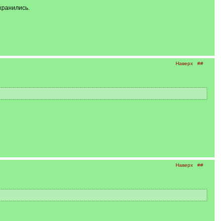
хранились.
Наверх
##
Наверх
##