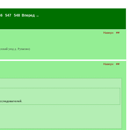
46
547
548
Вперед →
Наверх
##
зский уезд д. Рупасово)
Наверх
##
исследователей.