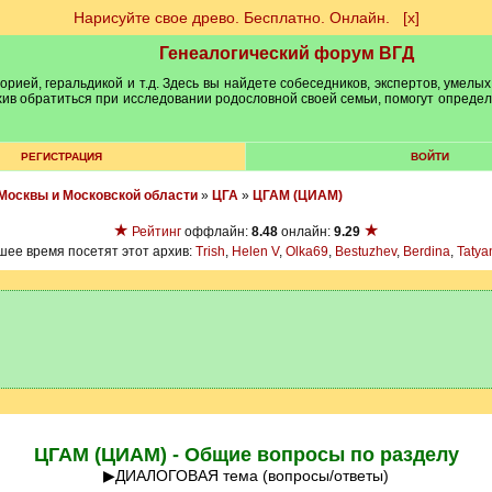
Нарисуйте свое древо. Бесплатно. Онлайн.
[х]
Генеалогический форум ВГД
рией, геральдикой и т.д. Здесь вы найдете собеседников, экспертов, умелых
рхив обратиться при исследовании родословной своей семьи, помогут опреде
РЕГИСТРАЦИЯ
ВОЙТИ
Москвы и Московской области
»
ЦГА
»
ЦГАМ (ЦИАМ)
★
★
Рейтинг
оффлайн:
8.48
онлайн:
9.29
шее время посетят этот архив:
Trish
,
Helen V
,
Olka69
,
Bestuzhev
,
Berdina
,
Tatya
ЦГАМ (ЦИАМ) - Общие вопросы по разделу
▶ДИАЛОГОВАЯ тема (вопросы/ответы)