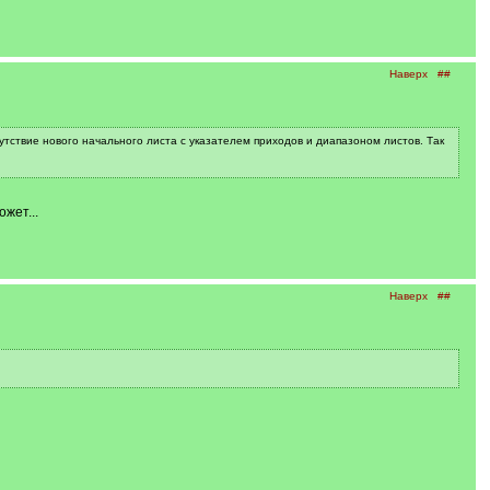
Наверх
##
утствие нового начального листа с указателем приходов и диапазоном листов. Так
жет...
Наверх
##