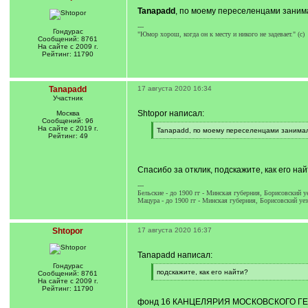
Tanapadd
, по моему переселенцами занима
---
Гондурас
"Юмор хорош, когда он к месту и никого не задевает." (с)
Сообщений: 8761
На сайте с 2009 г.
Рейтинг: 11790
Tanapadd
17 августа 2020 16:34
Участник
Shtopor написал:
Москва
Сообщений: 96
На сайте с 2019 г.
[
Tanapadd, по моему переселенцами занимал
Рейтинг: 49
q
[
]
/
q
]
Спасибо за отклик, подскажите, как его на
---
Бельские - до 1900 гг - Минская губерния, Борисовский у
Мацура - до 1900 гг - Минская губерния, Борисовский уез
Shtopor
17 августа 2020 16:37
Tanapadd написал:
Гондурас
[
подскажите, как его найти?
Сообщений: 8761
q
[
На сайте с 2009 г.
]
/
Рейтинг: 11790
q
фонд 16 КАНЦЕЛЯРИЯ МОСКОВСКОГО ГЕН
]