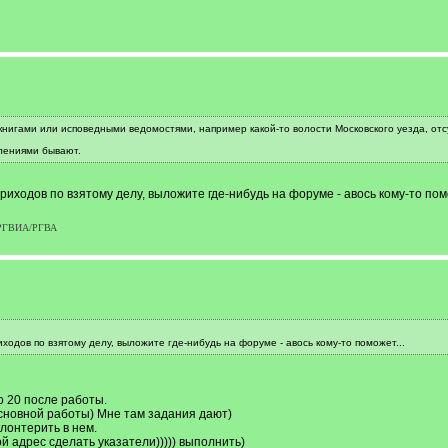
книгами или исповедными ведомостями, например какой-то волости Московского уезда, отс
влениями бывают.
иходов по взятому делу, выложите где-нибудь на форуме - авось кому-то помо
р РГВИА/РГВА
ходов по взятому делу, выложите где-нибудь на форуме - авось кому-то поможет...
о 20 после работы.
сновной работы) Мне там задания дают)
лонтерить в нем.
ой адрес сделать указатели))))) выполнить)