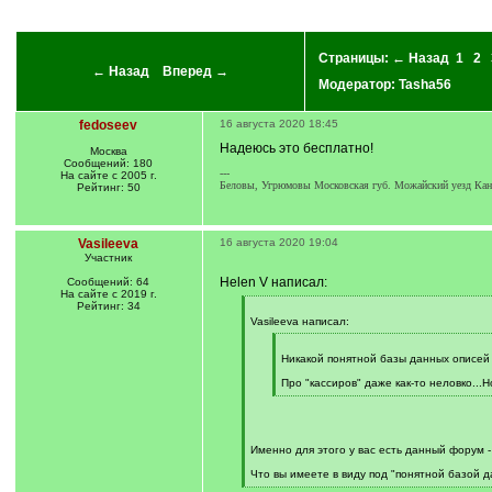
Страницы:
← Назад
1
2
← Назад
Вперед →
Модератор:
Tasha56
fedoseev
16 августа 2020 18:45
Надеюсь это бесплатно!
Москва
Сообщений: 180
---
На сайте с 2005 г.
Беловы, Угрюмовы Московская губ. Можайский уезд Канае
Рейтинг: 50
Vasileeva
16 августа 2020 19:04
Участник
Helen V написал:
Сообщений: 64
На сайте с 2019 г.
Рейтинг: 34
[
q
Vasileeva написал:
]
[
q
Никакой понятной базы данных описей 
]
Про "кассиров" даже как-то неловко..
[
/
q
]
Именно для этого у вас есть данный форум -
Что вы имеете в виду под "понятной базой 
[