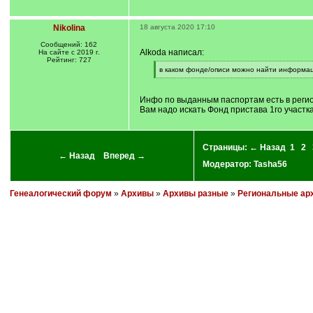
Nikolina
18 августа 2020 17:10
Сообщений: 162
Alkoda написал:
На сайте с 2019 г.
Рейтинг: 727
[
в каком фонде/описи можно найти информа
q
[
]
/
q
Инфо по выданным паспортам есть в регио
]
Вам надо искать Фонд пристава 1го участк
Страницы:
← Назад
1
2
← Назад
Вперед →
Модератор:
Tasha56
Генеалогический форум
»
Архивы
»
Архивы разные
»
Региональные ар