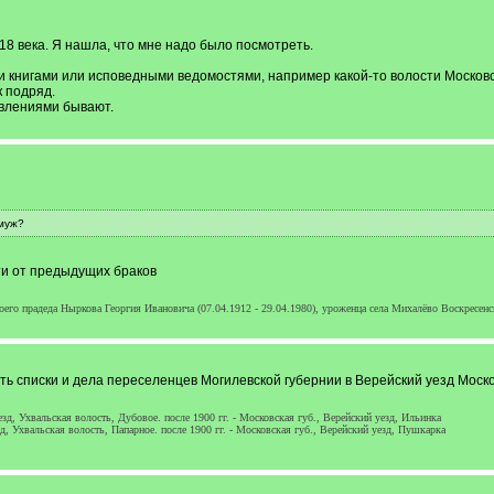
18 века. Я нашла, что мне надо было посмотреть.
и книгами или исповедными ведомостями, например какой-то волости Московск
к подряд.
авлениями бывают.
муж?
ти от предыдущих браков
моего прадеда Ныркова Георгия Ивановича (07.04.1912 - 29.04.1980), уроженца села Михалёво Воскресенс
ть списки и дела переселенцев Могилевской губернии в Верейский уезд Моско
езд, Ухвальская волость, Дубовое. после 1900 гг. - Московская губ., Верейский уезд, Ильинка
д, Ухвальская волость, Папарное. после 1900 гг. - Московская губ., Верейский уезд, Пушкарка