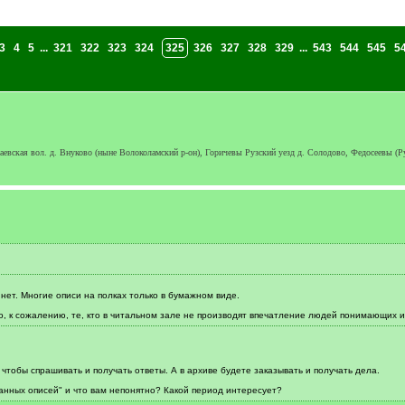
3
4
5
...
321
322
323
324
325
326
327
328
329
...
543
544
545
5
вская вол. д. Внуково (ныне Волоколамский р-он), Горичевы Рузский уезд д. Солодово, Федосеевы (Ру
нет. Многие описи на полках только в бумажном виде.
.Но, к сожалению, те, кто в читальном зале не производят впечатление людей понимающих 
 чтобы спрашивать и получать ответы. А в архиве будете заказывать и получать дела.
данных описей" и что вам непонятно? Какой период интересует?