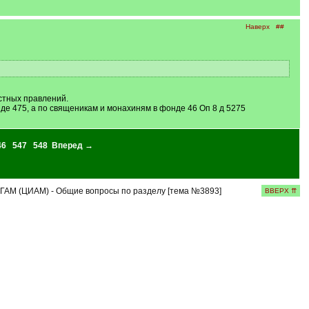
Наверх
##
стных правлений.
де 475, а по священикам и монахиням в фонде 46 Оп 8 д 5275
46
547
548
Вперед →
ГАМ (ЦИАМ) - Общие вопросы по разделу [тема №3893]
ВВЕРХ ⇈