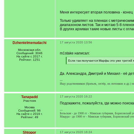
/
q
]
Меня интересует вторая половина - конец 
Только удивляет на пленках с метрическим
диапазоном листов. Так и мотаю 5-8 плено
В других архивах такие новые листы с огл
Dzhentelmenudachi
17 августа 2020 13:56
Московская обл.
m1stake написал:
Сообщений: 3046
На сайте с 2017 г.
Рейтинг: 1251
[
Если так получается Марфы это уже третий 
q
[
]
/
q
Да. Александра, Дмитрий и Михаил - её де
]
---
Ищу родственников (братьев, сестёр, их потомков и др.) 
Tanapadd
17 августа 2020 16:22
Участник
Подскажите, пожалуйста, где можно поиска
Москва
---
Сообщений: 96
Бельские - до 1900 гг - Минская губерния, Борисовский у
На сайте с 2019 г.
Мацура - до 1900 гг - Минская губерния, Борисовский уез
Рейтинг: 49
Shtopor
17 августа 2020 16:24