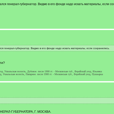
лся генерал-губернатор. Видмо в его фонде надо искать материалы, если со
ся генерал-губернатор. Видмо в его фонде надо искать материалы, если сохранились.
йти?
езд, Ухвальская волость, Дубовое. после 1900 гг. - Московская губ., Верейский уезд, Ильинка
д, Ухвальская волость, Папарное. после 1900 гг. - Московская губ., Верейский уезд, Пушкарка
ЕРАЛ-ГУБЕРНАТОРА, Г. МОСКВА.