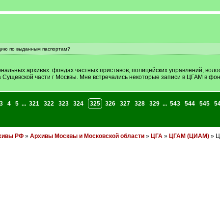
цию по выданным паспортам?
нальных архивах: фондах частных приставов, полицейских управлений, воло
а Сущевской части г Москвы. Мне встречались некоторые записи в ЦГАМ в фон
3
4
5
...
321
322
323
324
325
326
327
328
329
...
543
544
545
5
хивы РФ
»
Архивы Москвы и Московской области
»
ЦГА
»
ЦГАМ (ЦИАМ)
» Ц