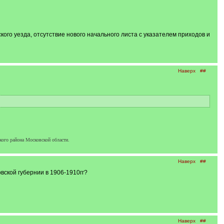
ого уезда, отсутствие нового начального листа с указателем приходов и
Наверх
##
кого района Московской области.
Наверх
##
вской губернии в 1906-1910гг?
Наверх
##