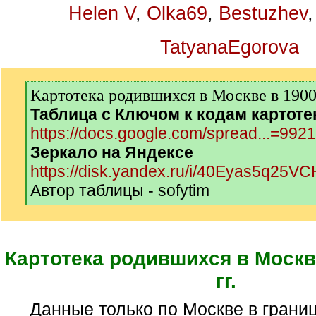
Helen V
,
Olka69
,
Bestuzhev
TatyanaEgorova
[
Картотека родившихся в Москве в 1900-
q
Таблица с Ключом к кодам картоте
]
https://docs.google.com/spread...=992
Зеркало на Яндексе
https://disk.yandex.ru/i/40Eyas5q25V
Автор таблицы - sofytim
[
/
q
]
Картотека родившихся в Москв
гг.
Данные только по Москве в границах 1917года.