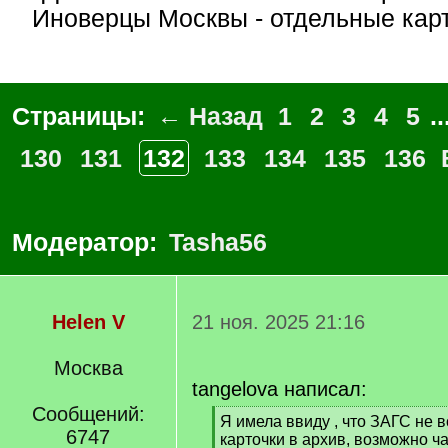
Иноверцы Москвы - отдельные карт
Страницы:
← Назад
1
2
3
4
5
..
130
131
132
133
134
135
136
Модератор:
Tasha56
Helen V
21 ноя. 2025 21:16
Москва
tangelova написал:
Сообщений:
[
Я имела ввиду , что ЗАГС не 
6747
q
карточки в архив, возможно ч