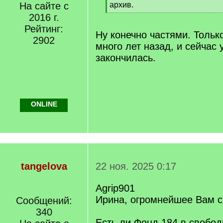
]
На сайте с
архив.
[
2016 г.
/
Рейтинг:
q
Ну конечно частями. Тольк
2902
]
много лет назад, и сейчас
закончилась.
ONLINE
tangelova
22 ноя. 2025 0:17
Agrip901
Ирина, огромнейшее Вам с
Сообщений:
340
Есть ли Фонд 184 в свобод