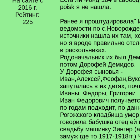
На сайте с
poisk я не нашла.
2016 г.
Рейтинг:
Ранее я проштудировала"
225
ведомости по с.Новорожде
источники нашла их там, х
но я вроде правильно отс
в раскольниках.
Родоначальник их был Дем
потом Дорофей Демидов.
У Дорофея сыновья -
Иван,Алексей,Феофан,Вуко
запуталась в их детях, поч
Иваны, Федоры, Григории.
Иван Федорович получается
по годам подходит, по да
Рогожского кладбища умер 
говорила бабушка отец ей
свадьбу машинку Зингер (
замуж где то 1917-1918гг.) 