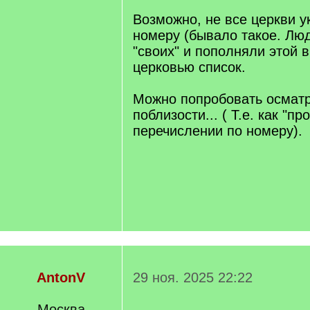
/
q
Возможно, не все церкви у
]
номеру (бывало такое. Лю
"своих" и пополняли этой 
церковью список.
Можно попробовать осматр
поблизости... ( Т.е. как "п
перечислении по номеру).
AntonV
29 ноя. 2025 22:22
Москва