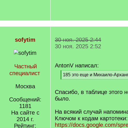
sofytim
30 ноя. 2025 2:44
30 ноя. 2025 2:52
AntonV написал:
Частный
специалист
[
185 это еще и Михаило-Архан
q
[
]
/
Москва
q
Спасибо, в таблице этого 
]
было.
Сообщений:
1181
На всякий случай напомина
На сайте с
Ключом к кодам картотеки:
2014 г.
https://docs.google.com/sp
Рейтинг: