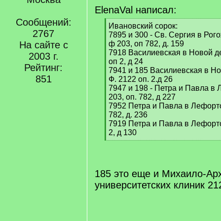
ElenaVal написал:
Сообщений:
[
Ивановский сорок:
2767
q
7895 и 300 - Св. Сергия в Рог
]
На сайте с
ф 203, оп 782, д. 159
7918 Василиевская в Новой де
2003 г.
оп 2, д 24
Рейтинг:
7941 и 185 Василиевская в Нов
851
Ф. 2122 оп. 2.д 26
7947 и 198 - Петра и Павла в Л
203, оп. 782, д 227
7952 Петра и Павла в Лефортов
782, д. 236
7919 Петра и Павла в Лефортов
2, д 130
[
/
q
]
185 это еще и Михаило-Ар
университетских клиник 21