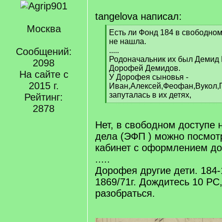
tangelova написал:
Москва
[
Есть ли Фонд 184 в свободном 
q
не нашла.
]
Сообщений:
.....
Родоначальник их был Демид 
2098
Дорофей Демидов.
На сайте с
У Дорофея сыновья -
2015 г.
Иван,Алексей,Феофан,Вукол,П
запуталась в их детях,
Рейтинг:
[
2878
/
q
Нет, в свободном доступе 
]
дела (ЭФП ) можно посмот
кабинет с оформлением до
.....
Дорофея другие дети. 184-
1869/71г. Дождитесь 10 РС
разобраться.