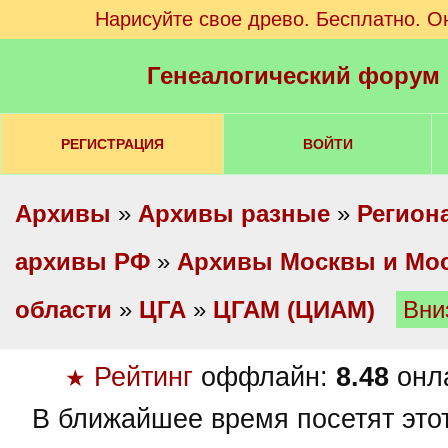
Нарисуйте свое древо. Бесплатно. О
Генеалогический форум
РЕГИСТРАЦИЯ
ВОЙТИ
Архивы
»
Архивы разные
»
Регион
архивы РФ
»
Архивы Москвы и Мо
области
»
ЦГА
»
ЦГАМ (ЦИАМ)
Вни
Рейтинг
оффлайн:
8.48
онл
★
В ближайшее время посетят это