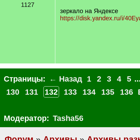
1127
зеркало на Яндексе
https://disk.yandex.ru/i/4
Страницы:
← Назад
1
2
3
4
5
..
130
131
132
133
134
135
136
Модератор:
Tasha56
Форум
»
Архивы
»
Архивы раз