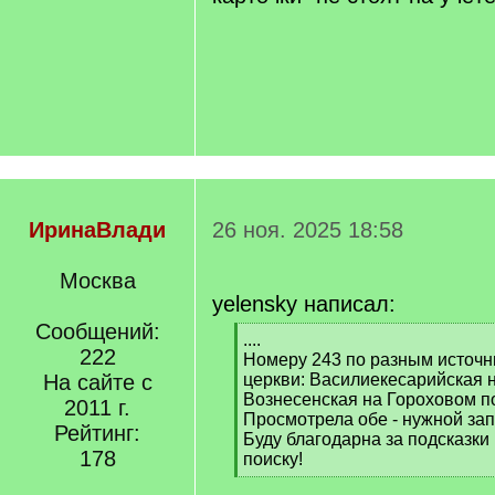
ИринаВлади
26 ноя. 2025 18:58
Москва
yelensky написал:
Сообщений:
[
....
222
q
Номеру 243 по разным источн
]
На сайте с
церкви: Василиекесарийская н
Вознесенская на Гороховом по
2011 г.
Просмотрела обе - нужной зап
Рейтинг:
Буду благодарна за подсказк
178
поиску!
[