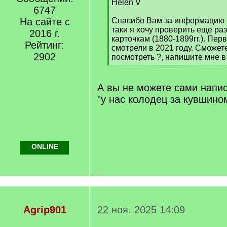
[
Helen V
6747
q
]
На сайте с
Спасибо Вам за информацию п
таки я хочу проверить еще ра
2016 г.
карточкам (1880-1899гг.). Пе
Рейтинг:
смотрели в 2021 году. Сможет
2902
посмотреть ?, напишите мне в 
[
/
q
А вы не можете сами напис
]
"у нас колодец за кувшином
ONLINE
Agrip901
22 ноя. 2025 14:09