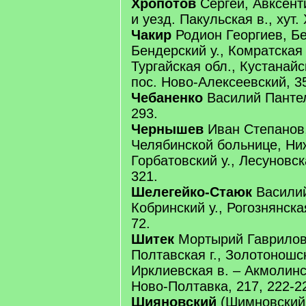
Хропотов
Сергей, Авксенти
и уезд. Пакульская в., хут.
Чакир
Родион Георгиев, Бе
Бендерский у., Комратская 
Тургайская обл., Кустанайск
пос. Ново-Алексеевский, 35
Чебаненко
Василий Пантел
293.
Чернышев
Иван Степанов,
Челябинской больнице, Ниж
Горбатовский у., Лесуновск
321.
Шелегейко-Стаюк
Василий
Кобринский у., Рогознянская
72.
Шитек
Мортырий Гаврилов,
Полтавская г., Золотоношск
Ирклиевская в. – Акмолинс
Ново-Полтавка, 217, 222-2
Шияновский
(Шимновский,