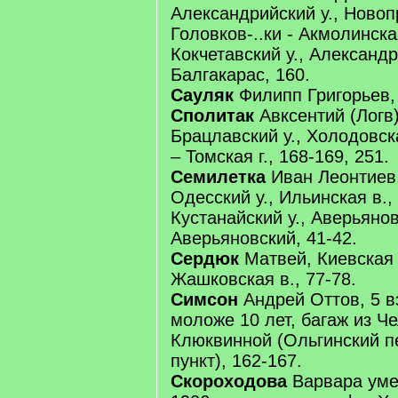
Александрийский у., Новопр
Головков-..ки - Акмолинска
Кокчетавский у., Александр
Балгакарас, 160.
Сауляк
Филипп Григорьев,
Сполитак
Авксентий (Логв)
Брацлавский у., Холодовск
– Томская г., 168-169, 251.
Семилетка
Иван Леонтиев,
Одесский у., Ильинская в.,
Кустанайский у., Аверьянов
Аверьяновский, 41-42.
Сердюк
Матвей, Киевская г
Жашковская в., 77-78.
Симсон
Андрей Оттов, 5 в
моложе 10 лет, багаж из Че
Клюквинной (Ольгинский п
пункт), 162-167.
Скороходова
Варвара уме