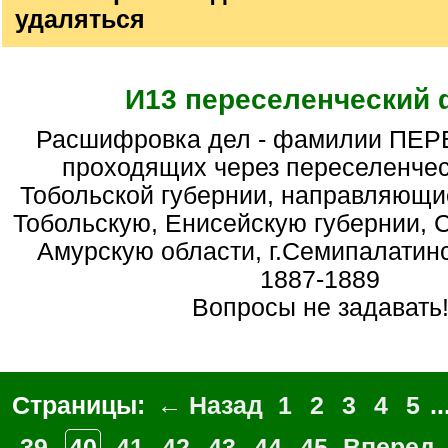
удаляться
И13 переселенческий
Расшифровка дел - фамилии ПЕРЕСЕЛЕНЦЕВ,
проходящих через переселенчес
Тобольской губернии, направляющи
Тобольскую, Енисейскую губернии, 
Амурскую области, г.Семипалатинск
1887-1889
Вопросы не задавать
Страницы:
← Назад
1
2
3
4
5
..
39
40
41
42
43
44
45
Вперед