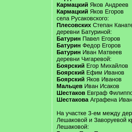
Кармацкий
Яков Андреев
Кармацкий
Яков Егоров
села Русаковского:
Плесовских
Степан Канат
деревни Батуриной:
Батурин
Павел Егоров
Батурин
Федор Егоров
Батурин
Иван Матвеев
деревни Чигаревой:
Боярский
Егор Михайлов
Боярский
Ефим Иванов
Боярский
Яков Иванов
Мальцев
Иван Исаков
Шестаков
Евграф Филипп
Шестакова
Аграфена Иван
На участке 3-ем между де
Лешаковой и Заворуевой к
Лешаковой: