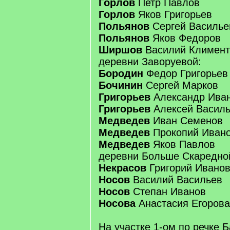
Горлов
Петр Павлов
Горлов
Яков Григорьев
Польянов
Сергей Василье
Польянов
Яков Федоров
Ширшов
Василий Климент
деревни Заворуевой:
Бородин
Федор Григорьев
Бочинин
Сергей Марков
Григорьев
Александр Ива
Григорьев
Алексей Васил
Медведев
Иван Семенов
Медведев
Прокопий Иван
Медведев
Яков Павлов
деревни Больше Скаредно
Некрасов
Григорий Ивано
Носов
Василий Васильев
Носов
Степан Иванов
Носова
Анастасия Егорова
На участке 1-ом по речке 