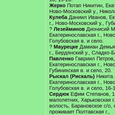
Жерко
Потап Никитин, Екат
Ново-Московский у., Никола
Кулеба
Даниил Иванов, Ек
г., Ново-Московский у., Губ
?
Лезейминов
Дионисий М
Екатеринославская г., Ново
Голубовская в. и село.
?
Маурецке
Дамиан Демьян
г., Бердянский у., Сладко-
Павленко
Гавриил Петров,
Екатеринославская г., Ново
Губинихская в. и село, 20.
Рыскал (Рискаль)
Никита 
Екатеринославская г., Ново
Голубовская в. и село, 16-
Сердюк
Ефим Степанов, 1
малолетних, Харьковская г.
волость, Барановское с/о, 
проживает Полтавская г.,