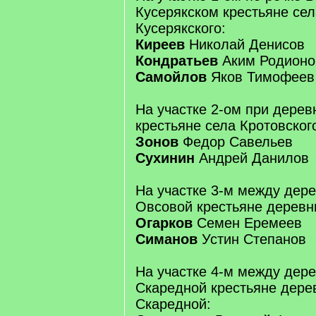
Кусерякском крестьяне се
Кусерякского:
Киреев
Николай Денисов
Кондратьев
Аким Родионо
Самойлов
Яков Тимофеев
На участке 2-ом при дерев
крестьяне села Кротовског
Зонов
Федор Савельев
Сухинин
Андрей Данилов
На участке 3-м между дер
Овсовой крестьяне деревн
Огарков
Семен Еремеев
Симанов
Устин Степанов
На участке 4-м между дер
Скаредной крестьяне дере
Скаредной: