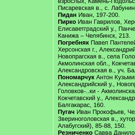
взрослых, Камень-Подольска
Писаревская в., с. Лабунин
Пидан
Иван, 197-200.
Пирко
Иван Гаврилов, Херс
Елисаветградский у., Панче
Канижа – Челябинск, 213.
Погребняк
Павел Пантеле
Херсонская г., Александрий
Новопрагская в., села Голов
Акмолинская обл., Кокчетав
Александровская в., уч. Ба
Пономарчук
Антон Кузьмин
Александрийский у., Новопр
Головков-..ки - Акмолинска
Кокчетавский у., Александр
Балгакарас, 160.
Пугач
Иван Прокофьев, Чел
Звериноголовская в., хутор
Алабугский), 85-88, 150.
Резниченко
Савва Данилов