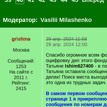
Модератор:
Vasilii Milashenko
grishina
29 апр. 2024 11:58
29 апр. 2024 12:00
Москва
Спасибо огромное всем ф
оцифровку дел этого фонд
Сообщений:
Татьяне
Ishim627400
- в п
1253
Татьяна оставила сообщен
На сайте с
делах! Поиск места выхода
2011 г.
это одна из трудных задач.
Рейтинг:
2415
В самом первом сообщен
странице 1 я прикрепляю
сообщения по номерам д