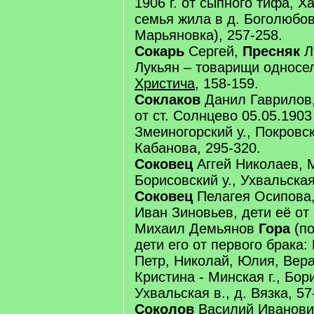
1906 г. от сыпного тифа, Ха
семья жила в д. Боголюбовк
Марьяновка), 257-258.
Сокарь
Сергей,
Пресняк
Л
Лукьян – товарищи односе
Христича
, 158-159.
Соклаков
Данил Гаврилов,
от ст. Солнцево 05.05.1903 
Змеиногорский у., Покровск
Кабанова, 295-320.
Соковец
Аггей Николаев, М
Борисовский у., Ухвальская 
Соковец
Пелагея Осипова,
Иван Зиновьев, дети её от 
Михаил Демьянов
Гора
(по
дети его от первого брака:
Петр, Николай, Юлия, Вера
Кристина - Минская г., Бори
Ухвальская в., д. Вязка, 57
Соколов
Василий Иванови