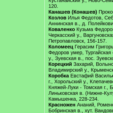
Кустанайский у., Ново-Сем
120.
Канашев (Конашев)
Проко
Козлов
Илья Федотов, Себ
Аннинская в., д. Полейкови
Коваленко
Кузьма Федоров,
Черкасский у., Варгуновская
Петропавловск, 156-157.
Коломеец
Герасим Григорь
Федоров умер, Тургайская 
у., Зуевская в., пос. Зуевск
Корецкий
Захарий, Волынск
Владимирский у., Крыменска
Коробка
Евстафий Василье
г., Хорольский у., Клепачев
Княжей-Луки - Томская г., 
Линьковская в. (Нижне-Кулу
Камышенка, 228-234.
Красножен
Ананий, Роменс
Бобринская в., хут. Вандовк