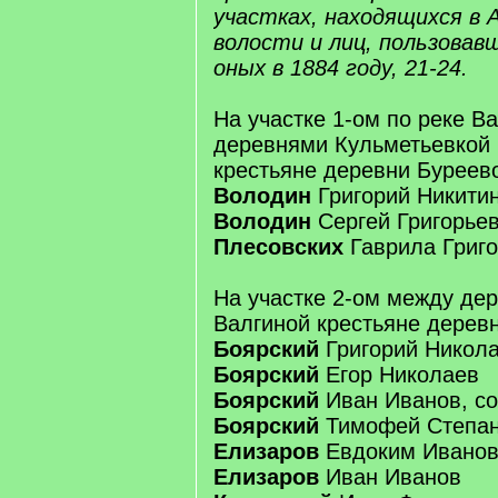
участках, находящихся в
волости и лиц, пользовав
оных в 1884 году, 21-24.
На участке 1-ом по реке В
деревнями Кульметьевкой 
крестьяне деревни Буреев
Володин
Григорий Никити
Володин
Сергей Григорье
Плесовских
Гаврила Григ
На участке 2-ом между де
Валгиной крестьяне дерев
Боярский
Григорий Никол
Боярский
Егор Николаев
Боярский
Иван Иванов, с
Боярский
Тимофей Степа
Елизаров
Евдоким Ивано
Елизаров
Иван Иванов