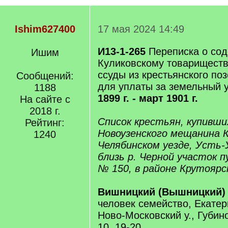
Ishim627400
17 мая 2024 14:49
И13-1-265
Переписка о сод
Ишим
Куликовскому товариществ
ссуды из крестьянского по
Сообщений:
для уплаты за земельный 
1188
1899 г. - март 1901 г.
На сайте с
2018 г.
Список крестьян, купивши
Рейтинг:
Новоузенского мещанина К
1240
Челябинском уезде, Усть-
близь р. Черной участок 
№ 150, в районе Крутоярск
Вишницкий (Вышницкий)
человек семейство, Екатер
Ново-Московский у., Губино
10, 19-20.