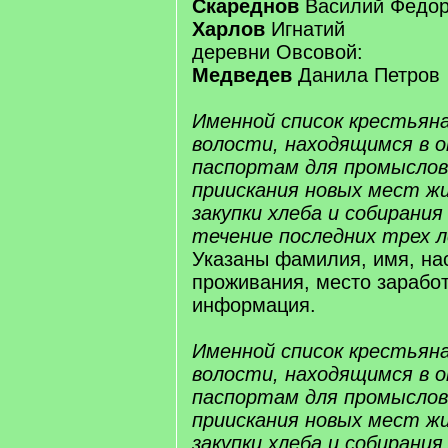
Скареднов
Василий Федо
Харлов
Игнатий
деревни Овсовой:
Медведев
Данила Петров
Именной список крестьян
волости, находящимся в о
паспортам для промыслов
приискания новых мест ж
закупки хлеба и собирани
течение последних трех л
Указаны фамилия, имя, на
проживания, место заработ
информация.
Именной список крестья
волости, находящимся в о
паспортам для промыслов
приискания новых мест ж
закупки хлеба и собирани