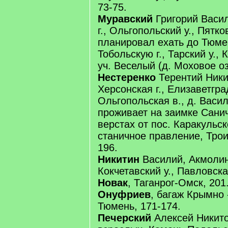
73-75.
Муравский
Григорий Васи
г., Ольгопольский у., Пятко
планировал ехать до Тюме
Тобольскую г., Тарский у., 
уч. Веселый (д. Моховое оз
Нестеренко
Терентий Ник
Херсонская г., Елизаветград
Ольгопольская в., д. Васил
проживает на заимке Санич
верстах от пос. Каракульс
станичное правление, Троиц
196.
Никитин
Василий, Акмолин
Кокчетавский у., Павловская
Новак
, Таганрог-Омск, 201
Онуфриев
, багаж Крымно 
Тюмень, 171-174.
Печерский
Алексей Никито