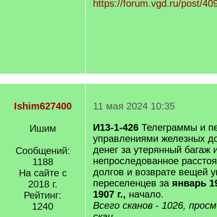
https://forum.vgd.ru/post/
Ishim627400
11 мая 2024 10:35
И13-1-426
Телеграммы и пе
Ишим
управлениями железных до
денег за утерянный багаж 
Сообщений:
непроследованное расстоя
1188
долгов и возврате вещей 
На сайте с
переселенцев за
январь 19
2018 г.
1907 г.,
начало.
Рейтинг:
Всего сканов - 1026, прос
1240
скан.