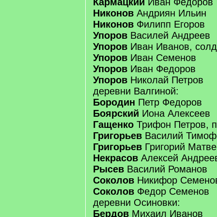
Кармацкий
Иван Федоров
Никонов
Андриян Ильин
Никонов
Филипп Егоров
Упоров
Василей Андреев
Упоров
Иван Иванов, солд
Упоров
Иван Семенов
Упоров
Иван Федоров
Упоров
Николай Петров
деревни Валгиной:
Бородин
Петр Федоров
Боярский
Иона Алексеев
Гащенко
Трифон Петров, 
Григорьев
Василий Тимоф
Григорьев
Григорий Матве
Некрасов
Алексей Андрее
Рысев
Василий Романов
Соколов
Никифор Семено
Соколов
Федор Семенов
деревни Осиновки:
Бердов
Михаил Иванов