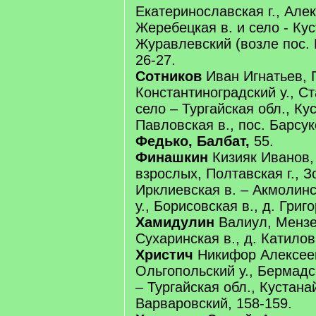
Екатеринославская г., Алек
Жеребецкая в. и село - Кус
Журавлевский (возле пос. 
26-27.
Сотников
Иван Игнатьев, П
Константиноградский у., Ст
село – Тургайская обл., Кус
Павловская в., пос. Барсук
Федько, Балбат,
55.
Финашкин
Кизияк Иванов, 
взрослых, Полтавская г., З
Ирклиевская в. – Акмолинс
у., Борисовская в., д. Григ
Хамидулин
Валиул, Мензел
Сухаринская в., д. Катилов
Христич
Никифор Алексеев
Ольгопольский у., Бермадск
– Тургайская обл., Кустанай
Варваровский, 158-159.