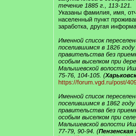
течение 1885 г., 113-121.
Указаны фамилия, имя, отч
населенный пункт прожива
заработка, другая информ
Именной список переселен
поселившимся в 1826 году
правительства без прием
особым выселком при дер
Малышевской волости Иши
75-76, 104-105. (
Харьковск
https://forum.vgd.ru/post/
Именной список переселен
поселившимся в 1862 году
правительства без прием
особым выселком при сел
Малышевской волости Иши
77-79, 90-94. (
Пензенская 