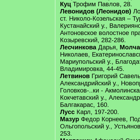
Куц
Трофим Павлов, 28.
Левонидов (Леонидов)
Ло
ст. Николо-Козельская – Ту
Кустанайский у., Валерияно
Антоновское волостное пра
Козыревский, 282-286.
Лесчинкова
Дарья,
Молча
Николаев, Екатеринославск
Мариупольский у., Благодат
Владимировка, 44-45.
Летвинов
Григорий Савелье
Александрийский у., Новопр
Головков-..ки - Акмолинска
Кокчетавский у., Александр
Балгакарас, 160.
Лусс
Карл, 197-200.
Мазур
Федор Корнеев, Подо
Ольгопольский у., Устьянов
253.