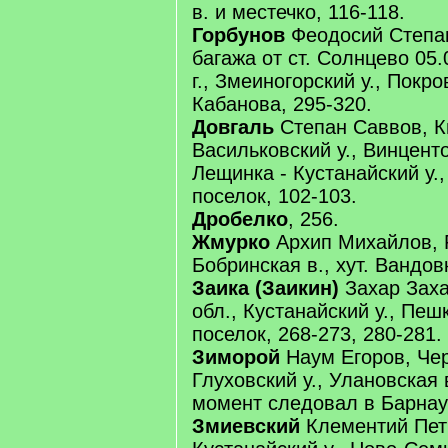
в. и местечко, 116-118.
Горбунов
Феодосий Степан
багажа от ст. Солнцево 05.
г., Змеиногорский у., Покров
Кабанова, 295-320.
Довгаль
Степан Саввов, Ки
Васильковский у., Винценто
Лещинка - Кустанайский у.,
поселок, 102-103.
Дробелко
, 256.
Жмурко
Архип Михайлов, Р
Бобринская в., хут. Вандовк
Заика (Заикин)
Захар Заха
обл., Кустанайский у., Пеш
поселок, 268-273, 280-281.
Зиморой
Наум Егоров, Чер
Глуховский у., Улановская в
момент следовал в Барнау
Змиевский
Клементий Пет