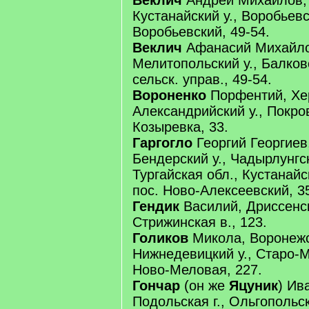
Веклич
Андрей Михайлов, 
Кустанайский у., Воробьевс
Воробьевский, 49-54.
Веклич
Афанасий Михайлов
Мелитопольский у., Балков
сельск. управ., 49-54.
Вороненко
Порфентий, Хер
Александрийский у., Покров
Козыревка, 33.
Гаргогло
Георгий Георгиев,
Бендерский у., Чадырлунгск
Тургайская обл., Кустанайск
пос. Ново-Алексеевский, 35
Гендик
Василий, Дриссенск
Стрижинская в., 123.
Голиков
Микола, Воронежск
Нижнедевицкий у., Старо-М
Ново-Меловая, 227.
Гончар
(он же
Яцуник
) Ив
Подольская г., Ольгопольс