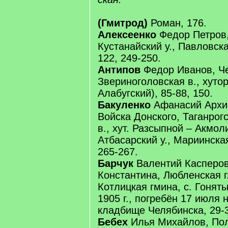
(Гмитрод)
Роман, 176.
Алексеенко
Федор Петров,
Кустанайский у., Павловска
122, 249-250.
Антипов
Федор Иванов, Че
Звериноголовская в., хутор
Алабугский), 85-88, 150.
Бакуленко
Афанасий Архи
Войска Донского, Таганрогс
в., хут. Разсыпной – Акмол
Атбасарский у., Мариинская
265-267.
Барчук
Валентий Касперов
Константина, Любленская г.
Котлицкая гмина, с. Гонят
1905 г., погребён 17 июля 
кладбище Челябинска, 29-
Бебех
Илья Михайлов, Полт