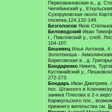
Первозвановская в., д. Ст
Челябинский у., Еткульская
Сухоруковская около Карт
поселка,124,132-149.
Безголосов
Яков Степанов
Беловодский
Иван Тимоф
г., Павловский у., слоб. Ло
104-107.
Бешивец
Илья Антонов, 4 
Золотоноша - Акмолинская 
Борисовская в., д. Григорь
Бондаренко
Никита, Турга
Кустанайский у., Пешковска
272-273.
Бондарь
Иван Дмитриев, 
пос. Штанного в Ключевскую
заимка Плесова в 2-х верс
Каракульского пос., возмо
прежнего жительства см.
В