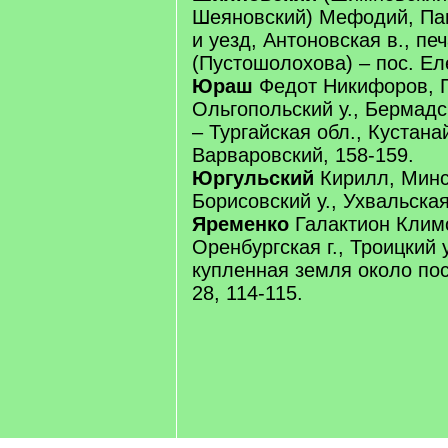
Шеяновский) Мефодий, Пав
и уезд, Антоновская в., печ
(Пустошолохова) – пос. Ел
Юраш
Федот Никифоров, П
Ольгопольский у., Бермадск
– Тургайская обл., Кустанай
Варваровский, 158-159.
Юргульский
Кирилл, Минск
Борисовский у., Ухвальская 
Яременко
Галактион Климо
Оренбургская г., Троицкий у
купленная земля около пос
28, 114-115.