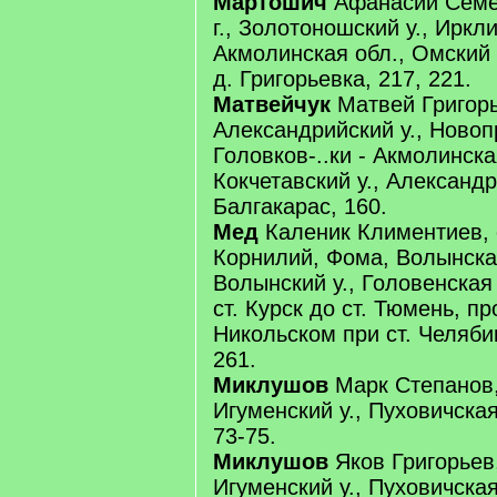
Мартошич
Афанасий Семе
г., Золотоношский у., Иркли
Акмолинская обл., Омский у
д. Григорьевка, 217, 221.
Матвейчук
Матвей Григорье
Александрийский у., Новопр
Головков-..ки - Акмолинска
Кокчетавский у., Александр
Балгакарас, 160.
Мед
Каленик Климентиев, 
Корнилий, Фома, Волынская
Волынский у., Головенская 
ст. Курск до ст. Тюмень, пр
Никольском при ст. Челябин
261.
Миклушов
Марк Степанов,
Игуменский у., Пуховичская
73-75.
Миклушов
Яков Григорьев,
Игуменский у., Пуховичская