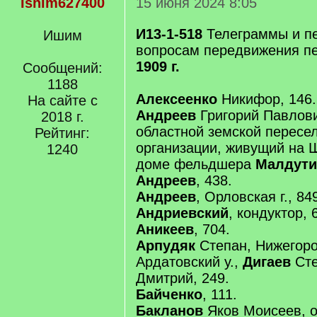
Ishim627400
15 июня 2024 8:05
И13-1-518
Телеграммы и пе
Ишим
вопросам передвижения пе
1909 г.
Сообщений:
1188
Алексеенко
Никифор, 146.
На сайте с
Андреев
Григорий Павлови
2018 г.
областной земской пересе
Рейтинг:
организации, живущий на 
1240
доме фельдшера
Малдути
Андреев
, 438.
Андреев
, Орловская г., 84
Андриевский
, кондуктор, 
Аникеев
, 704.
Арпудяк
Степан, Нижегород
Ардатовский у.,
Дигаев
Сте
Дмитрий, 249.
Байченко
, 111.
Бакланов
Яков Моисеев, 