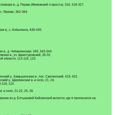
Еловская в., д. Перма (Межовский староста), 316, 318-327.
с. Ярково, 362-364.
ая в., с. Кобылинск, 430-435.
я в.. д. Чебаклинская, 340, 343-344.
вская в., уч. Щекотуровский, 30-32.
й области, 113-116, 123.
нский у., Камышенская в., пос. Смоленский, 419, 422.
кий у., Щербинская в. и село, 21, 24.
-119, 124.
. и село, 21-22, 25, 28.
убернии из д. Елтышевой Кайлинской волости, где я прописался на