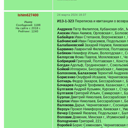
Ishim627400
24 марта 2024 18:37
И13-1-323
Переписка и квитанции о возвр
Ишим
Сообщений: 1188
На сайте с 2018 г.
Андреев
Петр Филиппов, Кубанская обл., М
Рейтинг: 1240
Анохин
Иван Акимов, Орловская г., Болховск
Бабайцев
Иван Степанов, Воронежская г., Б
Бабчинский
Иван Герасимов, Подольская г.,
Балабановский
Захарий Наумов, Киевская г
Барвинко
Лаврентий Филиппов, Полтавская г.
Бебякин
Никифор Ильин, Вологодская г., Сол
Белоусов
Фома Павлов, Могилевская г., Чер
Бобрицкий
Григорий, Полтавская г., Конста
Богдан
Адольф, Гродненская г., Сокольский у
Бойкий
Илларион, Бессарабская г., Аккерма
Болохонов, Балахонов
Терентий Андреев, 
Борисенко
Онуфрий Исааков, Черниговская г
Ботнарь
Федор Захаров, Бессарабская г., Б
Бочкарев
Андрей Трофимов, Казанская г., С
Булгаков
Андрей Кузьмин, Курская г., Старо
Булгаков
Григорий Ильин, Самарская г., Буз
Бурлак
Дмитрий Николаев, Бессарабская г.,
Бурлак
Иван Николаев, Бессарабская г., Бе
Валокова
Дарья, Черниговская г., Сосницкий
Верзун
Прокоп Никифоров, Киевская г., Уман
Вечер
Ефимий Яковлев, Подольская г., Балтс
Воловик
Доменик, Минская г., Игуменский у.
Володченко
Григорий, 221.
Воробей
Борис Семенович, Черниговская г., 