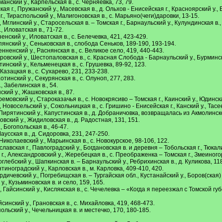
анский у., Карпельская в., с. Черняевка, 73, 79.
 г., Пружанский у., Масевская в., д. Ольхов - Енисейская г., Красноярский у., 
, Тираспольский у., Малигоновская в., с. Марьяно(чеги)даровки, 13-15.
Мглинский у., Старосельская в. – Томская г., Барнаульский у., Кулундинская в., 
, Иловатская в., 71-72.
нский у., Иловатская в., с. Белечевка, 421, 423-429.
янский у., Сеньковская в., слобода Сеньков, 189-190, 193-194.
нненский у., Раснянская в., с. Великое село, 419, 440-443.
ровский у., Шестопаловская в., с. Красная Слобода - Барнаульский у., Бурминск
инский у., Кельменецкая в., с. Грушевка, 89-92, 123.
Казацкая в., с. Сухарево, 231, 233-238.
тинский у., Секурянская в., с. Олуноп, 277, 283.
, Забелинская в., 54.
кий у., Жашковская в., 87.
мовский у., Староказачья в., с. Новокрясиво – Томская г., Каинский у., Юдинска
Новосельский у., Сокольницкая в., с. Гришино - Енисейская г., Канский у., Тасее
Пирятинский у., Капустинская в., д. Добраничовка, возвращалась из Акмолинско
вский у., Жидиловская в., д. Радостная, 131, 151.
, Богопольская в., 46-47.
аусская в., д. Сидоровка, 231, 247-250.
иколаевский у., Марьинская в., с. Новокурское, 98-106, 122.
ская г., Павлоградский у., Богдановская в. и деревня – Тобольская г., Тюкали
, Александровский у., Жеребецкая в., с. Преображенка – Томская г., Змеиногорс
лебский у., Шапкинская в. – Барнаульский у., Ребрихинская в., д. Куликова, 118
иноградский у., Карловская в., м. Карловка, 409-410, 420.
дичевский у., Погребищская в. – Тургайская обл., Кустанайский у., Боров(ская) в
., Кузьминовская в. и село, 159, 165.
 Гайсинский у., Кислякская в., с. Чечелевка – «Когда я переезжал с Томской г
инский у., Грановская в., с. Михайловка, 419, 468-473.
льский у., Чечельницкая в. и местечко, 170, 180-185.