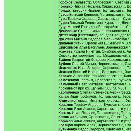
Горохов
Сельвестр, Орловская г., Севский у
Гринько
Никита Яковлев, Харьковская г., Во
Грицак
Григорий Иванов, Полтавская г., Пер
Гузов
Евтихий Корнеев, Могилевская г., Горе
Гура
Трофим Федоров, Харьковская г., Сумск
Гуров
Василий Евдокимов, Курская г., Щигров
Гуца
Матвей Гаврилов, Бессарабская г., Сор
Денисенко
Степан Фомин, Черниговская г., 
Диттенбир (Риттендир)
Кондрат Кондратов, 
Дубовик
Михаил Федоров, Черниговская г., 
Дукачев
Устин, Орловская г., Севский у., А
Евдокимов
Илья Васильев, Воронежская г., 
Жижаев
Кузьма Никитин, Симбирская г., Ар
Семейство проживает в д. Михайловской, со
Зайцев
Лаврентий Федоров, Харьковская г. и
Зубцов
Сергей Минин, Черниговская г., Стар
Иванченко
Иван Захаров, Херсонская г., Ти
Иванюк
Леонтий Иванов, Волынская г., Засл
Казаков
Антон Иванов, Могилевская г., Клим
Камозенков
Трофим, Орловская г., Трубчевск
Камышный
Петр Матвеев, Полтавская г., К
проживают при оз. Щучьем, 565, 567-581.
Карпиленко
Степан Семенов, Черниговская г
Качан
Иван Трофимов, Полтавская г., Перея
Клименко
Герман Игнатьев, Киевская г., Уман
Ковалев
Трофим Андреев, Курская г., Короч
Ковалев
Яков Иванов, Харьковская г. и уезд,
Коваль
Иван Яковлев, Полтавская г., Прилук
Коломин
Кирилл, Орловская г., Севский у., 
Кориков
Илья Иванов, Харьковская г. и уезд,
Кравцов
Ларион Алек., Черниговская г., Стар
Кузьменко
Федор Федоров, Киевская г., Черк