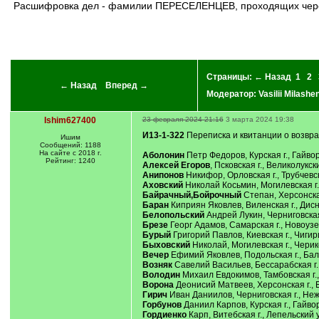
Расшифровка дел - фамилии ПЕРЕСЕЛЕНЦЕВ, проходящих через переселенческие пункты Тобольской губернии, направляющиеся в Томскую, Тобольскую, Енисейскую губернии, Семиреченскую,
Страницы:
← Назад
1
2
← Назад
Вперед →
Модератор:
Vasilii Milashe
Ishim627400
23 февраля 2024 21:16
3 марта 2024 19:38
И13-1-322
Переписка и квитанции о возвр
Ишим
Сообщений: 1188
На сайте с 2018 г.
Аболонин
Петр Федоров, Курская г., Гайвор
Рейтинг: 1240
Алексей Егоров
, Псковская г., Великолукск
Анипонов
Никифор, Орловская г., Трубчевск
Аховский
Николай Косьмин, Могилевская г.,
Байрачный,Бойрочный
Степан, Херсонская
Баран
Киприян Яковлев, Виленская г., Дисне
Белопольский
Андрей Лукин, Черниговская 
Брезе
Георг Адамов, Самарская г., Новоузен
Бурый
Григорий Павлов, Киевская г., Чигири
Быховский
Николай, Могилевская г., Черико
Вечер
Ефимий Яковлев, Подольская г., Балтс
Возняк
Савелий Васильев, Бессарабская г., 
Володин
Михаил Евдокимов, Тамбовская г., 
Ворона
Деонисий Матвеев, Херсонская г., Е
Гирич
Иван Даниилов, Черниговская г., Неж
Горбунов
Даниил Карпов, Курская г., Гайвор
Гордиенко
Карп, Витебская г., Лепельский у.