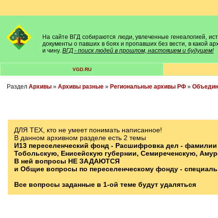
На сайте ВГД собираются люди, увлеченные генеалогией, исто
документы о павших в боях и пропавших без вести, в какой а
и чину.
ВГД - поиск людей в прошлом, настоящем и будущем!
VGD.RU
Раздел
Архивы
»
Архивы разные
»
Региональные архивы РФ
»
Объедине
ДЛЯ ТЕХ, кто не умеет понимать написанное!
В данном архивном разделе есть 2 темы
И13 переселенческий фонд - Расшифровка дел - фамилии
Тобольскую, Енисейскую губернии, Семиреченскую, Амурск
В ней вопросы НЕ ЗАДАЮТСЯ
и Общие вопросы по переселенческому фонду - специаль
Все вопросы заданные в 1-ой теме будут удаляться