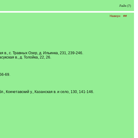
Лайк (7)
Наверх
##
я в., с. Травных Озер, д. Ильинка, 231, 239-246.
укская в., д. Толойка, 22, 26.
66-69.
, Кокчетавский у., Казанская в. и село, 130, 141-146.