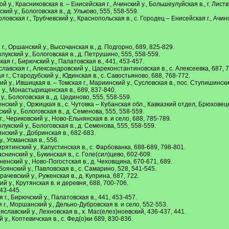
й у., Красниковская в. – Енисейская г., Ачинский у., Большеулуйская в., г. Лист
ский у., Бологовская в., д. Ульково, 555, 558-559.
вская г., Трубчевский у., Краснопольская в., с. Городец – Енисейская г., Ачинс
., Оршанский у., Высочанская в., д. Подгорно, 689, 825-829.
олукский у., Бологовская в., д. Петрушино, 555, 558-559.
 г., Бирючский у., Палатовская в., 441, 453-457.
вская г., Александровский у., Цареконстантиновская в., с. Алексеевка, 687, 7
г., Стародубский у., Юдинская в., с. Савостьяново, 688, 768-772.
кий у., Ившицкая в. – Томская г., Мариинский у., Сусловская в., пос. Ступишинск
 у., Монастырищенская в., 689, 837-840.
 у., Бологовская в., д. Цединово, 555, 558-559.
ский у., Оржицкая в., с. Чутовка – Кубанская обл., Кавказкий отдел, Брюховец
ский у., Бологовская в., д. Семенова, 555, 558-559.
 Чериковский у., Ново-Ельнянская в. и село, 688, 785-789.
олукский у., Бологовская в., д. Семенова, 555, 558-559.
нский у., Добринская в., 682-683.
, Усманская в., 556.
ятинский у., Капустинская в., с. Фарбованка, 688-689, 798-801.
нинский у., Букинская в., с. Голе(сил)цево, 602-609.
енский у., Ново-Погостская в., д. Чеховщина, 670-671, 689.
оянский у., Павловская в., с. Самарино, 528, 541-545.
ачевский у., Руженская в., д. Куприна, 687, 722.
й у., Крутянская в. и деревня, 688, 700-706.
443-445.
., Бирючский у., Палатовская в., 441, 453-457.
г., Моршанский у., Дельно-Дубровская в. и село, 552-553.
славский у., Лехновская в., х. Мас(елез)ноевский, 436-437, 441.
у., Коптевичская в., с. Фед(о)ки 689, 830-836.