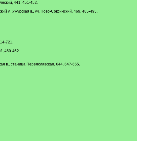
вянский, 441, 451-452.
кий у., Ужурская в., уч. Ново-Соксинский, 469, 485-493.
14-721.
ий, 460-462.
кая в., станица Переяславская, 644, 647-655.