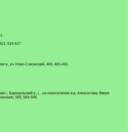
2.
611, 618-627.
ая в., уч. Ново-Соксинский, 469, 485-493.
я г., Барнаульский у., (…на переселение в д. Алексатовку, Вверх
анская), 565, 583-596.