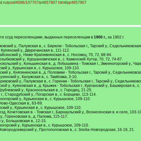
.vgd.ru/post/4096/107707/p4857907.htm#pp4857907
ате ссуд переселенцами, выданных переселенцам в
1900 г.
, за 1902 г.
вский у., Палужская в., с. Бирюли - Тобольская г., Тарский у., Седельниковская в
Купянский у., Двуречанская в., 111-112.
синский у., Ниже-Крапивнянская в., с. Носовец, 70, 72, 88-94.
зыбковский у., Куршановичская в., с. Каменский Хутор, 70, 72, 74-87.
кольский у., Коньшинская в., д. Лобышкина - Томская г., Змеиногорский у., Чар
ий у., Курьинская в., с. Курышское, 109-110.
й у., Княгининская в., д. Половики - Тобольская г., Тарский у., Седельниковская 
енский у., Калужская в., с. Тамбовка, 3-10.
ковский у., Палужская в., с. Горенки - Тобольская г., Тарский у., Седельниковска
ой у., Куяновская в., д. Крыжек - Тобольская г., Курганский у., Башкирская в., с
убчевский у., Красносельская в., с. Городец, 21-25.
., Стародубский у., Погарская в., с. Борщево, 113-114.
огорский у., Курьинская в., с. Курышское, 109-110.
Ново-Одесская в., 63-69.
кий у., Курьинская в., с. Курышское, 109-110.
д, Кочетовская в. - Томская г., Барнаульский у., Вознесенская в. и село, 103-10
, Гореновская в., д. Палома, 115-117.
у., Большовская в., 12-15.
горский у., Курьинская в., с. Курышское, 109-110.
Новгородсеверский у., Протопоповская в., с. Злоба-Новгородская, 16-19, 21.