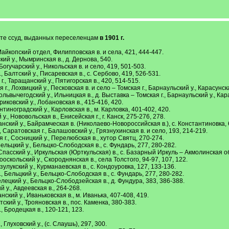
ате ссуд, выданных переселенцам
в 1901 г.
айкопский отдел, Филипповская в. и села, 421, 444-447.
ий у., Мымринская в., д. Дернова, 540.
огучарский у., Никольская в. и село, 419, 501-503.
 Балтский у., Писаревская в., с. Сербово, 419, 526-531.
., Таращанский у., Пятигорская в., 420, 514-515.
, Лохвицкий у., Песковская в. и село – Томская г., Барнаульский у., Карасунска
ьвычегодский у., Ильницкая в., д. Выставка – Томская г., Барнаульский у., Карас
иковский у., Лобановская в., 415-416, 420.
нтиноградский у., Карловская в., м. Карловка, 401-402, 420.
., Нововольская в., Енисейская г., г. Канск, 275-276, 278.
нский у., Байрамческая в. (Николаево-Новороссийская в.), с. Константиновка, 
Саратовская г., Балашовский у., Грязнухинская в. и село, 193, 214-219.
., Сосницкий у., Перелюбская в., хутор Святц, 270-274.
ельцкий у., Бельцко-Слободская в., с. Фундарь, 277, 280-282.
пасский у., Иркульская (Юрткульская) в., с. Базарный Иркуль – Акмолинская обл.
оскольский у., Скороднянская в., села Толстого, 94-97, 107, 122.
улукский у., Курманаевская в., с. Кондоуровка, 127, 133-136.
 Бельцкий у., Бельцко-Слободская в., с. Фундарь, 277, 280-282.
лецкий у., Бельцко-Слободзейская в., д. Фундура, 383, 386-388.
 у., Авдеевская в., 264-268.
ский у., Иваньковская в., м. Иванька, 407-408, 419.
кий у., Трояновская в., пос. Каменка, 380-383.
, Бродецкая в., 120-121, 123.
Глуховский у., (с. Слаушь), 297, 300.