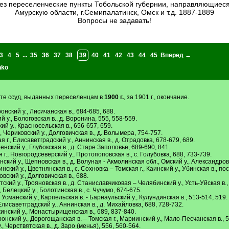
Амурскую области, г.Семипалатинск, Омск и т.д. 1887-1889
Вопросы не задавать!
3
4
5
...
35
36
37
38
39
40
41
42
43
44
45
Вперед →
nko
ате ссуд, выданных переселенцам в
1900 г.
, за 1901 г., окончание.
онский у., Лисичанская в., 684-685, 688.
ий у., Бологовская в., д. Воронина, 555, 558-559.
ий у., Красносельская в., 656-657, 659.
 Чериковский у., Долговичская в., д. Волымера, 754-757.
 г., Елисаветградский у., Аннинская в., д. Отрадовка, 678-679, 689.
нский у., Глубокская в., д. Старе Заполовье, 689-690, 841.
г., Новгородсеверский у., Протопоповская в., с. Голубовка, 688, 733-739.
ский у., Щепновская в., д. Волуная - Акмолинская обл., Омский у., Александровс
нский у., Цветнянская в., с. Сохновка – Томская г., Каинский у., Убинская в., п
вский у., Долговичская в., 688.
кий у., Трояновская в., д. Станиславчиковая – Челябинский у., Усть-Уйская в.,
Белецкий у., Болотинская в., с. Чучумо, 674-675.
Усманский у., Карпельская в. - Барнаульский у., Кулундинская в., 513-514, 519.
лисаветградский у., Аннинская в., д. Михайловка, 688, 728-732.
инский у., Монастырищенская в., 689, 837-840.
онский у., Дорогощанская в. – Томская г., Мариинский у., Мало-Песчанская в., 5
, Черствятская в., д. Заро (менья), 556, 560-564.