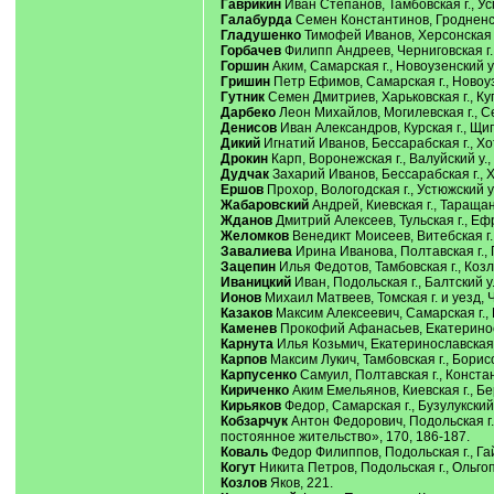
Гаврикин
Иван Степанов, Тамбовская г., Усм
Галабурда
Семен Константинов, Гродненская
Гладушенко
Тимофей Иванов, Херсонская г.
Горбачев
Филипп Андреев, Черниговская г., 
Горшин
Аким, Самарская г., Новоузенский у.
Гришин
Петр Ефимов, Самарская г., Новоузе
Гутник
Семен Дмитриев, Харьковская г., Куп
Дарбеко
Леон Михайлов, Могилевская г., Се
Денисов
Иван Александров, Курская г., Щиг
Дикий
Игнатий Иванов, Бессарабская г., Хот
Дрокин
Карп, Воронежская г., Валуйский у., 
Дудчак
Захарий Иванов, Бессарабская г., Хо
Ершов
Прохор, Вологодская г., Устюжский у.
Жабаровский
Андрей, Киевская г., Таращанс
Жданов
Дмитрий Алексеев, Тульская г., Ефре
Желомков
Венедикт Моисеев, Витебская г., 
Завалиева
Ирина Иванова, Полтавская г., 
Зацепин
Илья Федотов, Тамбовская г., Козло
Иваницкий
Иван, Подольская г., Балтский у.
Ионов
Михаил Матвеев, Томская г. и уезд, Ч
Казаков
Максим Алексеевич, Самарская г., Н
Каменев
Прокофий Афанасьев, Екатеринослав
Карнута
Илья Козьмич, Екатеринославская г.
Карпов
Максим Лукич, Тамбовская г., Борисог
Карпусенко
Самуил, Полтавская г., Констант
Кириченко
Аким Емельянов, Киевская г., Бер
Кирьяков
Федор, Самарская г., Бузулукский у
Кобзарчук
Антон Федорович, Подольская г.,
постоянное жительство», 170, 186-187.
Коваль
Федор Филиппов, Подольская г., Гайс
Когут
Никита Петров, Подольская г., Ольгопо
Козлов
Яков, 221.