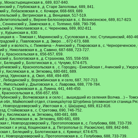
у., Монастырищенская в., 689, 837-840.
нский у., Глубокская в., д. Старе Заполовье, 689, 841.
й у., Лобасковская в., с. Кочкари, 668-669, 689.
пельский у., Ветринская в., д. Венцевая, 517-519.
Мелитопольский у., Верхне-Белоозерская в., с. Вознесенское, 689, 817-823.
Сенненский у., Замочская в., с. Толпино, 688, 790-796.
кий у., Николаевская в., с. Череновка, 689, 802-811.
., Курьинская в., 630.
вшицкая в. – Томская г., Мариинский у., Сусловская в., пос. Ступишинский, 460-46
радский у., Павловская в., д. Зверо…, 672-673, 688.
ий у. и волость, с. Пижевича – Ачинский у., Покровская в., с. Чернореченское, 
й у., Николаевская в., д. Савино, 687-688, 723-727.
й у., Красносельская в., 656-657, 659.
кский у., Бологовская в., д. Страхнова, 555, 558-559.
 Белецкий у., Болотинская в., с. Чучумо, 674-675.
чевский у., Краснопольская в. , с. Городец - Енисейская г., Ачинский у., Ужурск
., Кислякская в., м. Зятковец, 680-681, 689.
езд, Удянская в., д. Окоп, 468, 494-495.
, Лебединский у., Ворожбинская в. и село, 687, 707-713.
 Ямпольский у., Дзыговская в., с. Лавровка, 688, 778-784.
 уезд, Старковская в., д. Лукина, 441, 446-450.
., Красносельская в., 656-657, 659.
Лубенский у., Волчковская в. и село (…вышедший из селения Волчка…) – Томска
ая обл., Майкопский отдел, станица/хутор Штурбина (упоминается станица Ряз
, Новгородсеверский у., Ивотская в., с. Ша(шриц), 689, 812-816.
зд, Стойковская в., с. Стретовка, 690, 746-752.
у., Кислякская в., м. Зятковец, 680-681, 689.
 у., Кислякская в., м. Зятковец, 680-681, 689.
 г., Новгородсеверский у., Протопоповская в., с. Голубовка, 688, 733-739.
ская г. и уезд, Кощинская в., д. Петрополье (с. Раскислое), 689, 842-846.
я г., Белецкий у., Болотинская в., с. Кукнешт, 674-675.
., Новгородсеверский у., Протопоповская в., с. Голубовка, 688, 733-739.