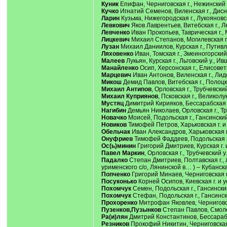
Куник
Епифан, Черниговская г., Нежинский 
Кучко
Игнатий Семенов, Виленская г., Дисне
Ларин
Кузьма, Нижегородская г., Лукояновски
Левкович
Яков Лаврентьев, Витебская г., Ле
Левченко
Иван Прокопьев, Таврическая г., 
Лицкевич
Михаил Степанов, Могилевская г., 
Лузан
Михаил Даниилов, Курская г., Путивльс
Ляховенко
Иван, Томская г., Змеиногорский у
Малеев
Лукьян, Курская г., Льговский у., И
Манайленко
Осип, Херсонская г., Елисоветг
Марцевич
Иван Антонов, Виленская г., Лидск
Микош
Демид Павлов, Витебская г., Полоцки
Михаил Антипов
, Орловская г., Трубчевски
Михаил Куприянов
, Псковская г., Великолу
Мустяц
Димитрий Кирияков, Бессарабская г.,
Нагибин
Демьян Николаев, Орловская г., Труб
Новачко
Моисей, Подольская г., Гансинский у
Новиков
Тимофей Петров, Харьковская г. и у
Обельчак
Иван Александров, Харьковская г.
Онуфриев
Тимофей Фаддеев, Подольская г.,
Ос(ь)минин
Григорий Дмитриев, Курская г. и
Павел Маркин
, Орловская г., Трубчевский у
Падалко
Степан Дмитриев, Полтавская г., 
урименского с/о, Лянинской в… ) – Кубанск
Попченко
Григорий Минаев, Черниговская г.
Посуконько
Корней Осипов, Киевская г. и уе
Похомчук
Семен, Подольская г., Гансинский 
Похомчук
Стефан, Подольская г., Гансинский
Прохоренко
Митрофан Яковлев, Черниговская
Пузенков,Пузынков
Степан Павлов, Смолен
Ра(и)лян
Дмитрий Константинов, Бессарабска
Резников
Прокофий Никитин, Черниговская г