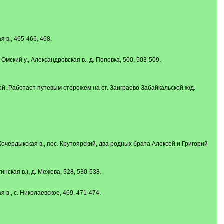
я в., 465-466, 468.
Омский у., Александровская в., д. Поповка, 500, 503-509.
яткой. Работает путевым сторожем на ст. Заиграево Забайкальской ж/д.
 Кочердыкская в., пос. Крутоярский, два родных брата Алексей и Григорий
гинская в.), д. Межева, 528, 530-538.
я в., с. Николаевское, 469, 471-474.