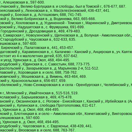
., Алешковская в., 597-600.
лчанский у., Велико-Бурлуцкая в. и слободы, был в Томской г., 676-677, 687.
еяславский у., Лехновская в., х. Мас(елез)ноевский, 436-437, 441.
цкий у., Боеская в., д. Астошкович, 688, 741-745.
ой у., Велико-Бобринская в., д. Водиневка, 663, 665-666.
ский у., Хохловская в., д. Усдиненной - Томская г., Мариинский у., Дмитриевска
окский у., Надушитская в., с. Фрумушика, 691-699.
Городнянский у., Дроздовицкая в., 469, 479-483.
Самарская г., Новоузенский у., Щепновская в., д. Волуная - Акмолинская обл., 
Стародубский у., Чаусовская в., 632-633, 635.
лешковская в., 597-600.
Бирючский у., Палатовская в., 441, 453-457.
датовский у., Карамзинская в., с. Калачево – Канский у., Анцирская в., уч. Ка
стоит из 4-х малолетних детей, 635, 637-642.
 уезд, Удянская в., д. Окоп, 468, 494-495.
одубский у., Юдинская в., с. Савостьян, 688, 773-775.
распольский у., Захарьевская в., д. Марьянова 2-я, 511-512.
авский у., Хоровецкая в. и село, 688, 758-762.
овичский у., Мошевская в., д. Вимень, 463-464, 469.
ий у., Красносельская в., 656-657, 659.
обелякский у., Ново-Сенжаровская в. и села - Оренбургская г., Челябинский у.,
., Мглинский у., Ивайтенская в., 515-516, 519.
славский у., Барышевская в., 469, 475-478.
ский у., Оксанинская в., с. Роговое - Енисейская г., Канский у., Ирбейская в. (А
анский у., Купинская в., слободка Протопоповка, 611-617.
 Удянская в., д. Окоп, 468, 494-495.
ский у., Блотницкая в. и село – Акмолинская обл., Кокчетавский у., Викторовска
Алешковская в., 597-600.
 Удянская в., д. Окоп, 468, 494-495.
одубский у., Чаусовская в., с. Евдоконье, 438-439, 441.
асский у., Вязовская в. и село, 688, 763-767.