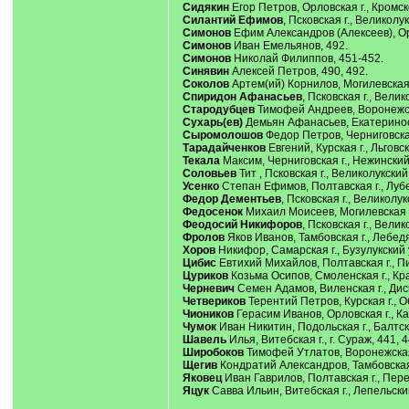
Сидякин
Егор Петров, Орловская г., Кромско
Силантий Ефимов
, Псковская г., Великолук
Симонов
Ефим Александров (Алексеев), Орло
Симонов
Иван Емельянов, 492.
Симонов
Николай Филиппов, 451-452.
Синявин
Алексей Петров, 490, 492.
Соколов
Артем(ий) Корнилов, Могилевская г
Спиридон Афанасьев
, Псковская г., Велик
Стародубцев
Тимофей Андреев, Воронежская
Сухарь(ев)
Демьян Афанасьев, Екатериносла
Сыромолошов
Федор Петров, Черниговская 
Тарадайченков
Евгений, Курская г., Льговс
Текала
Максим, Черниговская г., Нежинский
Соловьев
Тит , Псковская г., Великолукский
Усенко
Степан Ефимов, Полтавская г., Лубен
Федор Дементьев
, Псковская г., Великолук
Федосенок
Михаил Моисеев, Могилевская г.,
Феодосий Никифоров
, Псковская г., Велик
Фролов
Яков Иванов, Тамбовская г., Лебедя
Хоров
Никифор, Самарская г., Бузулукский у.
Цибис
Евтихий Михайлов, Полтавская г., Пир
Цуриков
Козьма Осипов, Смоленская г., Крас
Черневич
Семен Адамов, Виленская г., Дисн
Четвериков
Терентий Петров, Курская г., Об
Чиоников
Герасим Иванов, Орловская г., Кар
Чумок
Иван Никитин, Подольская г., Балтски
Шавель
Илья, Витебская г., г. Сураж, 441, 
Широбоков
Тимофей Утлатов, Воронежская г
Щегив
Кондратий Александров, Тамбовская 
Яковец
Иван Гаврилов, Полтавская г., Перея
Яцук
Савва Ильин, Витебская г., Лепельский 