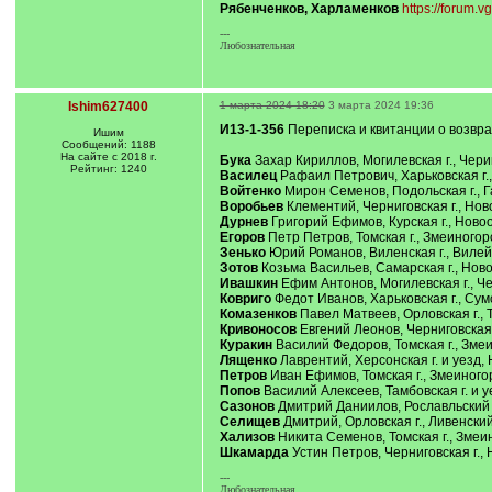
Рябенченков, Харламенков
https://forum
---
Любознательная
Ishim627400
1 марта 2024 18:20
3 марта 2024 19:36
И13-1-356
Переписка и квитанции о возвр
Ишим
Сообщений: 1188
На сайте с 2018 г.
Бука
Захар Кириллов, Могилевская г., Черико
Рейтинг: 1240
Василец
Рафаил Петрович, Харьковская г., 
Войтенко
Мирон Семенов, Подольская г., Гай
Воробьев
Клементий, Черниговская г., Ново
Дурнев
Григорий Ефимов, Курская г., Новоос
Егоров
Петр Петров, Томская г., Змеиногорск
Зенько
Юрий Романов, Виленская г., Вилейски
Зотов
Козьма Васильев, Самарская г., Новоуз
Ивашкин
Ефим Антонов, Могилевская г., Чери
Ковриго
Федот Иванов, Харьковская г., Сумск
Комазенков
Павел Матвеев, Орловская г., Тр
Кривоносов
Евгений Леонов, Черниговская г
Куракин
Василий Федоров, Томская г., Змеин
Лященко
Лаврентий, Херсонская г. и уезд, 
Петров
Иван Ефимов, Томская г., Змеиногорс
Попов
Василий Алексеев, Тамбовская г. и уез
Сазонов
Дмитрий Даниилов, Рославльский у.
Селищев
Дмитрий, Орловская г., Ливенский 
Хализов
Никита Семенов, Томская г., Змеино
Шкамарда
Устин Петров, Черниговская г., 
---
Любознательная