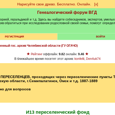
Нарисуйте свое древо. Бесплатно. Онлайн.
[х]
Генеалогический форум ВГД
рией, геральдикой и т.д. Здесь вы найдете собеседников, экспертов, умелых
рхив обратиться при исследовании родословной своей семьи, помогут опреде
РЕГИСТРАЦИЯ
ВОЙТИ
нный гос. архив Челябинской области (ГУ ОГАЧО)
★
★
Рейтинг
оффлайн:
9.82
онлайн:
9.46
В ближайшее время посетят этот архив:
konfetti
,
Den4uk74
 ПЕРЕСЕЛЕНЦЕВ, проходящих через переселенческие пункты 
ую области, г.Семипалатинск, Омск и т.д. 1887-1889
но для вопросов
И13 переселенческий фонд