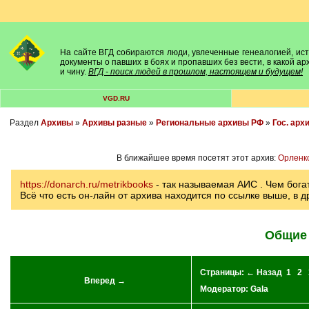
На сайте ВГД собираются люди, увлеченные генеалогией, исто
документы о павших в боях и пропавших без вести, в какой а
и чину.
ВГД - поиск людей в прошлом, настоящем и будущем!
VGD.RU
Раздел
Архивы
»
Архивы разные
»
Региональные архивы РФ
»
Гос. арх
В ближайшее время посетят этот архив:
Орленк
https://donarch.ru/metrikbooks
- так называемая АИС . Чем бог
Всё что есть он-лайн от архива находится по ссылке выше, в д
Общие 
Страницы:
← Назад
1
2
Вперед →
Модератор:
Gala