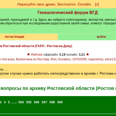
Нарисуйте свое древо. Бесплатно. Онлайн.
[х]
Генеалогический форум ВГД
рией, геральдикой и т.д. Здесь вы найдете собеседников, экспертов, умелых
рхив обратиться при исследовании родословной своей семьи, помогут опреде
РЕГИСТРАЦИЯ
ВОЙТИ
ив Ростовской области (ГАРО - Ростов-на-Дону)
★
★
Рейтинг
оффлайн:
5.19
онлайн:
3.21
о Наталья
,
Валентина из Ростова
,
filon
,
Kovalino
,
19792009
,
negovirina
,
elevi13
аты …
ругом случае нужно работать непосредственно в архиве г. Ростова-
вопросы по архиву Ростовской области (Ростов 
3
4
5
... ...
594
595
596
597
598
599