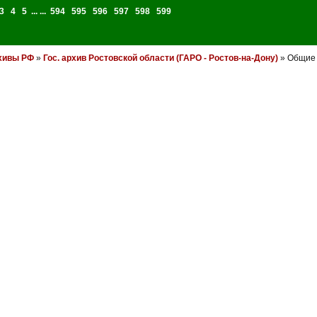
3
4
5
... ...
594
595
596
597
598
599
хивы РФ
»
Гос. архив Ростовской области (ГАРО - Ростов-на-Дону)
» Общие в