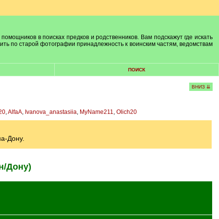
 помощников в поисках предков и родственников. Вам подскажут где искать
лить по старой фотографии принадлежность к воинским частям, ведомствам
ПОИСК
ВНИЗ ⇊
20
,
AlfaA
,
Ivanova_anastasiia
,
MyName211
,
Olich20
на-Дону.
н/Дону)