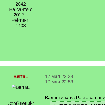
2642
На сайте с
2012 г.
Рейтинг:
1438
BertaL
17 мая 22:33
17 мая 22:58
Валентина из Ростова напи
Сообщений:
[