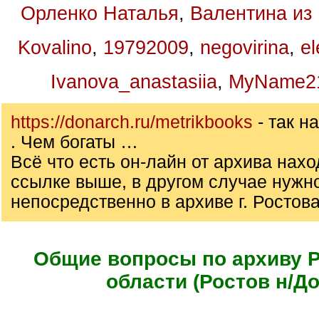
Орленко Наталья
,
Валентина из
Kovalino
,
19792009
,
negovirina
,
el
Ivanova_anastasiia
,
MyName2
https://donarch.ru/metrikbooks
- так 
. Чем богаты …
Всё что есть он-лайн от архива нахо
ссылке выше, в другом случае нужн
непосредственно в архиве г. Ростова
Общие вопросы по архиву 
области (Ростов н/До