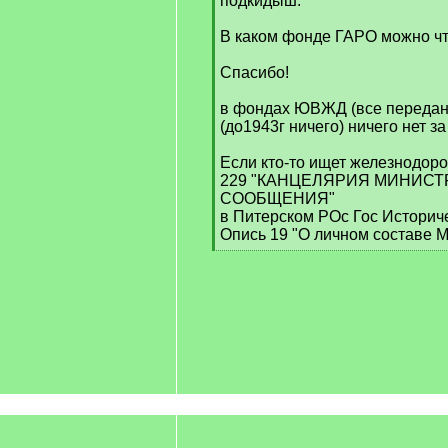
подкидыш.
В каком фонде ГАРО можно чт
Спасибо!
в фондах ЮВЖД (все переда
(до1943г ничего) ничего нет з
Если кто-то ищет железнодоро
229 "КАНЦЕЛЯРИЯ МИНИСТ
СООБЩЕНИЯ"
в Питерском РОс Гос Историч
Опись 19 "О личном составе 
[
/
q
]