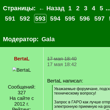
Страницы:
← Назад
1
2
3
4
5
..
591
592
593
594
595
596
597
Модератор:
Gala
BertaL
17 мая 18:40
17 мая 18:42
BertaL написал:
Сообщений:
[
Уважаемые форумчане, подск
327
q
техническому вопросу!
]
На сайте с
Запрос в ГАРО как лучше отпр
2012 г.
электронную приемную на gosa
Рейтинг: