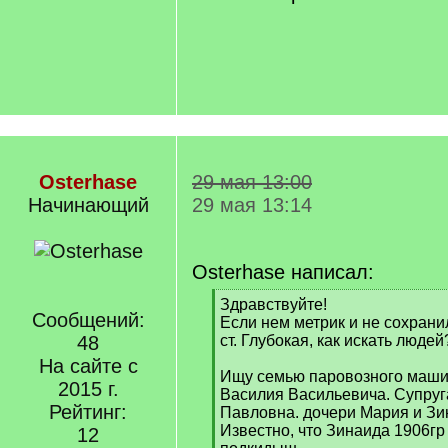
Osterhase
29 мая 13:00
Начинающий
29 мая 13:14
Osterhase написал:
[
Здравствуйте!
Сообщений:
q
Если нем метрик и не сохрани
]
48
ст. Глубокая, как искать людей
На сайте с
Ищу семью паровозного маши
2015 г.
Василия Васильевича. Супруг
Рейтинг:
Павловна. дочери Мария и Зи
Известно, что Зинаида 1906г
12