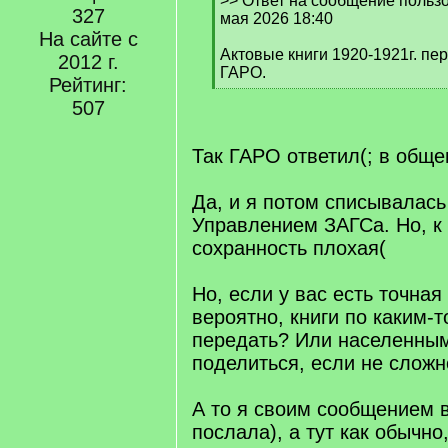
>> Ответ на сообщение пользо
327
q
мая 2026 18:40
]
На сайте с
Актовые книги 1920-1921г. пе
2012 г.
ГАРО.
Рейтинг:
[
507
/
q
]
Так ГАРО ответил(; в обще
Да, и я потом списывалась
Управлением ЗАГСа. Но, к
сохранность плохая(
Но, если у вас есть точная
вероятно, книги по каким-
передать? Или населенны
поделиться, если не сложн
А то я своим сообщением 
послала), а тут как обычно