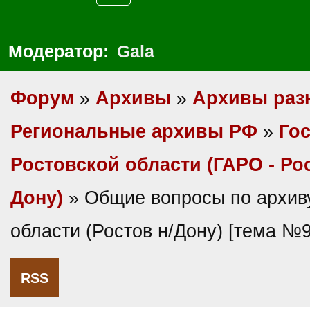
Модератор:
Gala
Форум
»
Архивы
»
Архивы раз
Региональные архивы РФ
»
Гос
Ростовской области (ГАРО - Ро
Дону)
» Общие вопросы по архив
области (Ростов н/Дону) [тема №
RSS