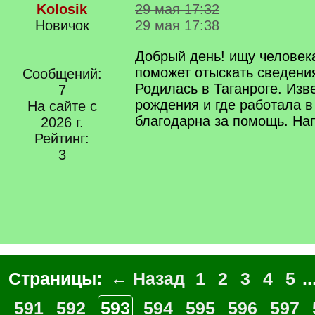
Kolosik
29 мая 17:32
Новичок
29 мая 17:38
Добрый день! ищу человек
поможет отыскать сведени
Сообщений:
Родилась в Таганроге. Из
7
рождения и где работала в
На сайте с
благодарна за помощь. На
2026 г.
Рейтинг:
3
Страницы:
← Назад
1
2
3
4
5
..
591
592
593
594
595
596
597