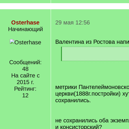
Osterhase
29 мая 12:56
Начинающий
Валентина из Ростова напи
[
q
]
Сообщений:
[
/
48
q
На сайте с
]
2015 г.
метрики Пантелеймоновск
Рейтинг:
церкви(1888г.постройки) х
12
сохранились.
[/q]
не сохранились оба экзем
и консисторский?