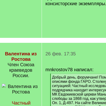
консисторские экземпляры
Валентина из
26 фев. 17:35
Ростова
Член Союза
mnkrostov78 написал:
краеведов
России.
[
Добрый день, форумчане! Пом
q
описями фонда ГАРО. Столкну
]
ситуацией: Частный исследов
подрядчика находит интересу
МК Евдокиевской церкви Ман
слободы за 1868 год, как утве
Частный
Оп. 1, Д-497. На сайте Велики