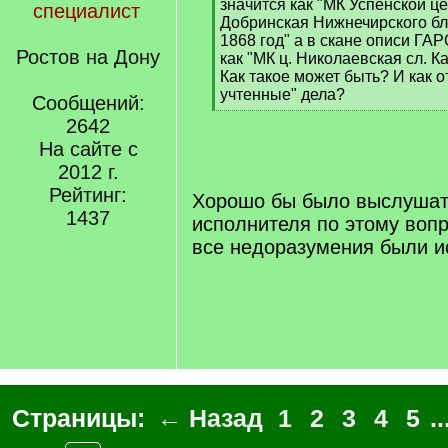
значится как "МК Успенской ц
специалист
Добринская Нижнечирского бл
1868 год" а в скане описи ГА
Ростов на Дону
как "МК ц. Николаевская сл. К
Как такое может быть? И как о
учтенные" дела?
Сообщений:
[
2642
/
На сайте с
q
]
2012 г.
Рейтинг:
Хорошо бы было выслушат
1437
исполнителя по этому вопр
все недоразумения были и
Страницы:
← Назад
1
2
3
4
5
..