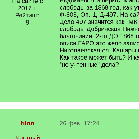
Евдокиевской церкви Мань
На сайте с
слободы за 1868 год, как 
2017 г.
Ф-803, Оп. 1, Д-497. На са
Рейтинг:
Дело 497 значится как "МК
9
слободы Добринская Нижн
благочиния, 2-го ДО 1868 г
описи ГАРО это жело запис
Николаевская сл. Кашары и
Как такое может быть? И ка
"не учтенные" дела?
filon
26 фев. 17:24
Частный