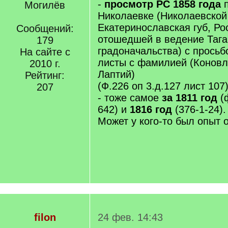
-
просмотр РС 1858 года
Могилёв
Николаевке (Николаевской
Екатеринославская губ, Рос
Сообщений:
отошедшей в ведение Тага
179
градоначальства) с просьб
На сайте с
листы с фамилией (Коновло
2010 г.
Лаптий)
Рейтинг:
(Ф.226 оп 3.д.127 лист 107
207
- тоже самое
за 1811 год
(ф
642) и
1816 год
(376-1-24).
Может у кого-то был опыт 
filon
24 фев. 14:43