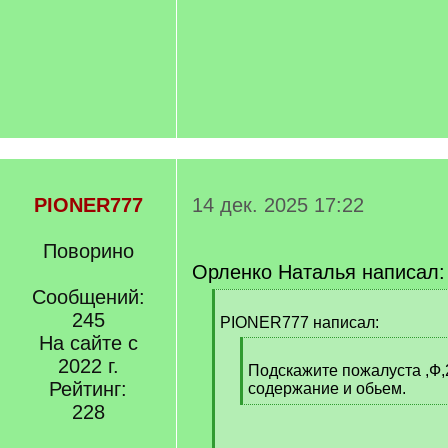
PIONER777
14 дек. 2025 17:22
Поворино
Орленко Наталья написал:
Сообщений:
[
245
q
PIONER777 написал:
]
На сайте с
[
2022 г.
q
Подскажите пожалуста ,Ф,2
Рейтинг:
]
содержание и обьем.
[
228
/
q