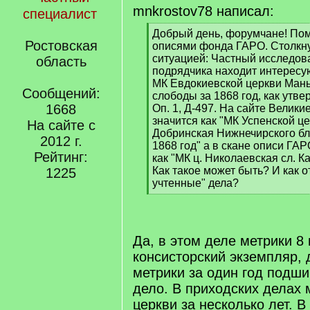
mnkrostov78 написал:
специалист
[
Добрый день, форумчане! Пом
Ростовская
q
описями фонда ГАРО. Столкну
]
ситуацией: Частный исследов
область
подрядчика находит интересу
МК Евдокиевской церкви Ман
Сообщений:
слободы за 1868 год, как утве
1668
Оп. 1, Д-497. На сайте Велики
значится как "МК Успенской ц
На сайте с
Добринская Нижнечирского бл
2012 г.
1868 год" а в скане описи ГА
Рейтинг:
как "МК ц. Николаевская сл. К
Как такое может быть? И как о
1225
учтенные" дела?
[
/
q
]
Да, в этом деле метрики 8 
консисторский экземпляр, 
метрики за один год подши
дело. В приходских делах 
церкви за несколько лет. 