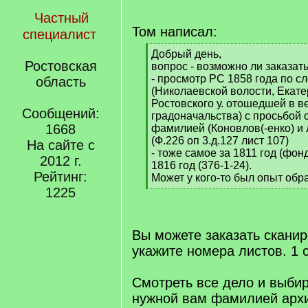
Частный
Том написал:
специалист
[
Добрый день,
Ростовская
q
вопрос - возможно ли заказать
]
- просмотр РС 1858 года по с
область
(Николаевской волости, Екате
Ростовского у. отошедшей в в
Сообщений:
градоначальства) с просьбой 
1668
фамилией (Коновлов(-енко) и 
(Ф.226 оп 3.д.127 лист 107)
На сайте с
- тоже самое за 1811 год (фонд 
2012 г.
1816 год (376-1-24).
Рейтинг:
Может у кого-то был опыт обр
[
1225
/
q
]
Вы можете заказать сканир
укажите номера листов. 1 с
Смотреть все дело и выбир
нужной вам фамилией архи