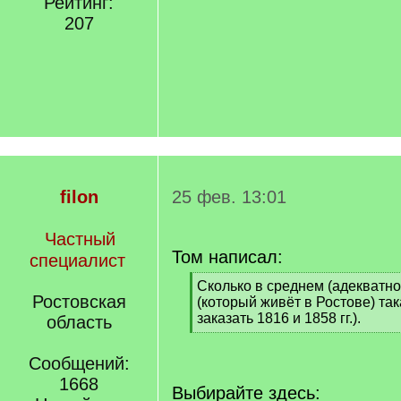
Рейтинг:
207
filon
25 фев. 13:01
Частный
Том написал:
специалист
[
Сколько в среднем (адекватно
Ростовская
q
(который живёт в Ростове) так
]
заказать 1816 и 1858 гг.).
область
[
/
Сообщений:
q
1668
]
Выбирайте здесь: