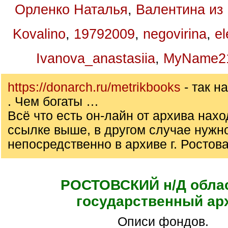
Орленко Наталья
,
Валентина из
Kovalino
,
19792009
,
negovirina
,
el
Ivanova_anastasiia
,
MyName2
https://donarch.ru/metrikbooks
- так 
. Чем богаты …
Всё что есть он-лайн от архива нахо
ссылке выше, в другом случае нужн
непосредственно в архиве г. Ростова
РОСТОВСКИЙ н/Д обла
государственный ар
Описи фондов.