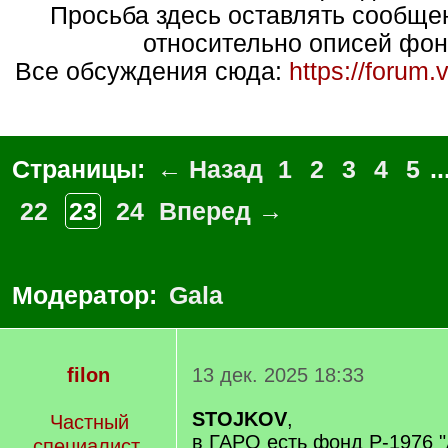
Просьба здесь оставлять сообщ
относительно описей фон
Все обсуждения сюда:
https://forum.
Страницы:
← Назад
1
2
3
4
5
..
22
23
24
Вперед →
Модератор:
Gala
filon
13 дек. 2025 18:33
STOJKOV
,
Частный
в ГАРО есть фонд Р-1976 "
специалист