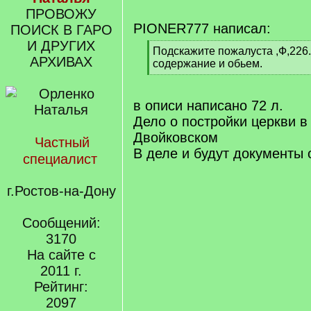
ПРОВОЖУ
PIONER777 написал:
ПОИСК В ГАРО
И ДРУГИХ
[
Подскажите пожалуста ,Ф,226.
АРХИВАХ
q
содержание и обьем.
]
[
/
q
в описи написано 72 л.
]
Дело о постройки церкви в
Двойковском
Частный
В деле и будут документы 
специалист
г.Ростов-на-Дону
Сообщений:
3170
На сайте с
2011 г.
Рейтинг:
2097