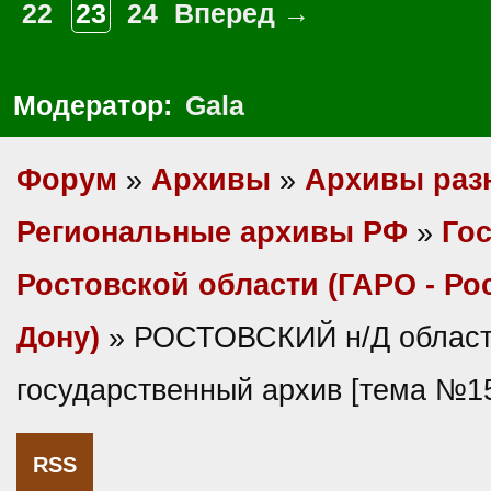
22
23
24
Вперед →
Модератор:
Gala
Форум
»
Архивы
»
Архивы раз
Региональные архивы РФ
»
Гос
Ростовской области (ГАРО - Ро
Дону)
» РОСТОВСКИЙ н/Д облас
государственный архив [тема №1
RSS