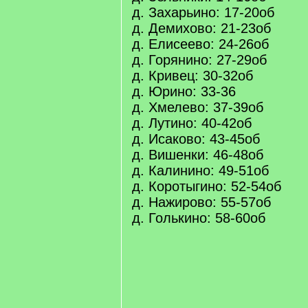
д. Захарьино: 17-20об
д. Демихово: 21-23об
д. Елисеево: 24-26об
д. Горянино: 27-29об
д. Кривец: 30-32об
д. Юрино: 33-36
д. Хмелево: 37-39об
д. Лутино: 40-42об
д. Исаково: 43-45об
д. Вишенки: 46-48об
д. Калинино: 49-51об
д. Коротыгино: 52-54об
д. Нажирово: 55-57об
д. Голькино: 58-60об