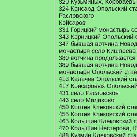
320 Кузьминых, Короваевы
324 Консард Опольский ст
Расловского
Койсаров
331 Горицкий монастырь с
343 Корницкий Опольский 
347 бывшая вотчина Новод
монастыря село Кишлеева
380 вотчина продолжается
389 бывшая вотчина Новод
монастыря Опольский стан
413 Калачев Опольский ст
417 Коисаровых Опольский
431 село Расловское
446 село Малахово
450 Коптев Клековский ста
455 Коптев Клековский ста
465 Колышин Клековский с
470 Колышин Нестерова, К
488 Кузмин Клековский ста