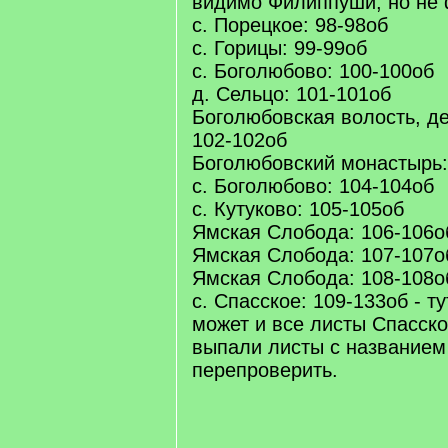
видимо Филиппуши, но не 
с. Порецкое: 98-98об
с. Горицы: 99-99об
с. Боголюбово: 100-100об
д. Сельцо: 101-101об
Боголюбовская волость, де
102-102об
Боголюбовский монастырь:
с. Боголюбово: 104-104об
с. Кутуково: 105-105об
Ямская Слобода: 106-106о
Ямская Слобода: 107-107о
Ямская Слобода: 108-108о
с. Спасское: 109-133об - т
может и все листы Спасско
выпали листы с названием
перепроверить.