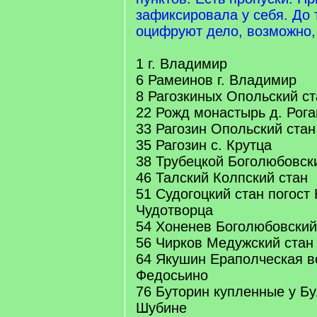
зафиксировала у себя. До 
оцифруют дело, возможно,
1 г. Владимир
6 Рамеинов г. Владимир
8 Рагозкиных Опольский ст
22 Рожд монастырь д. Рог
33 Рагозин Опольский стан
35 Рагозин с. Крутца
38 Трубецкой Боголюбовск
46 Талский Колпский стан
51 Судогоцкий стан погост
Чудотворца
54 Хоненев Боголюбовский
56 Чирков Медужский стан
64 Якушин Ераполческая в
Федосьино
76 Буторин купленные у Бу
Шубине