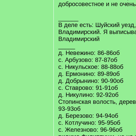
добросовестное и не очень.
______
В деле есть: Шуйский уезд,
Владимирский. Я выписыва
Владимирский
_____
д. Невежино: 86-86об
с. Арбузово: 87-87об
с. Никульское: 88-88об
д. Ермонино: 89-89об
д. Добрынино: 90-90об
с. Ставрово: 91-91об
д. Никулино: 92-92об
Стопинская волость, дерев
93-93об
д. Березово: 94-94об
с. Котлучино: 95-95об
с. Железново: 96-96об