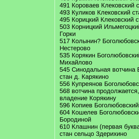
491 Короваев Клековский 
493 Куликов Клековский ст
495 Корицкий Клековский с
503 Корницкий Ильмегоцки
Горки
517 Колынин? Боголюбовск
Нестерово
535 Корякин Боголюбовский
Михайлово
545 Синодальная вотчина 
стан д. Карякино
556 Купреянов Боголюбовс
568 вотчина продолжается,
владение Корякину
596 Копиев Боголюбовский
604 Кошелев Боголюбовски
Бородиной
610 Клашнин (первая букв
стан сельцо Здерихино