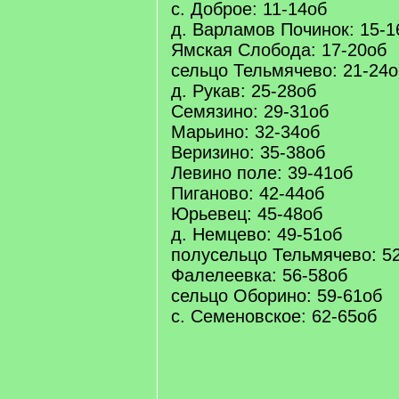
с. Доброе: 11-14об
д. Варламов Починок: 15-1
Ямская Слобода: 17-20об
сельцо Тельмячево: 21-24о
д. Рукав: 25-28об
Семязино: 29-31об
Марьино: 32-34об
Веризино: 35-38об
Левино поле: 39-41об
Пиганово: 42-44об
Юрьевец: 45-48об
д. Немцево: 49-51об
полусельцо Тельмячево: 5
Фалелеевка: 56-58об
сельцо Оборино: 59-61об
с. Семеновское: 62-65об