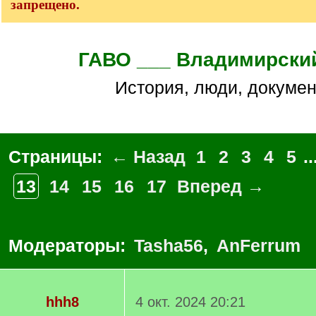
запрещено.
ГАВО ___ Владимирски
История, люди, докуме
Страницы:
← Назад
1
2
3
4
5
..
13
14
15
16
17
Вперед →
Модераторы:
Tasha56
,
AnFerrum
hhh8
4 окт. 2024 20:21