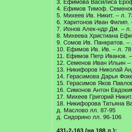
3. Ефимова Василиса Ероф
4. Ефимов Тимоф. Семенов
5. Михеев Ив. Никит. – л. 7
6. Харитонов Иван Филип. 
7. Ионов Алек-ндр Дм. – л.
8. Михеева Христиана Ефим
9. Сомов Ив. Панкратов. – 
10. Ефимов Ив. Ив. – л. 78
11. Ефимов Петр Иванов. –
12. Семенов Иван Ильин – 
13. Никифоров Николай Анд
14. Герасимова Дарья Фоке
15. Герасимов Яков Павлов
16. Симонов Антон Евдоким
17. Михеев Григорий Никит.
18. Никифорова Татьяна Ва
д. Маслово лл. 87-95
д. Сидорино лл. 96-106
431-2-163 (на 188 л.):