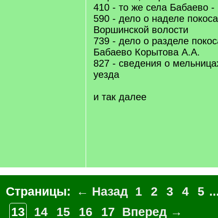
410 - то же села Бабаево 
590 - дело о наделе покос
Воршинской волости
739 - дело о разделе покос
Бабаево Корытова А.А.
827 - сведения о мельница
уезда
и так далее
Страницы:
← Назад
1
2
3
4
5
..
13
14
15
16
17
Вперед →