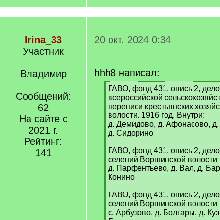
Irina_33
20 окт. 2024 0:34
Участник
hhh8 написал:
Владимир
[
ГАВО, фонд 431, опись 2, дело
Сообщений:
q
всероссийской сельскохозяйс
]
62
переписи крестьянских хозяй
волости. 1916 год. Внутри:
На сайте с
д. Демидово, д. Афонасово, д.
2021 г.
д. Сидорино
Рейтинг:
ГАВО, фонд 431, опись 2, дело
141
селений Воршинской волости
д. Парфентьево, д. Вал, д. Бар
Конино
ГАВО, фонд 431, опись 2, дело
селений Воршинской волости
с. Арбузово, д. Болгары, д. Куз