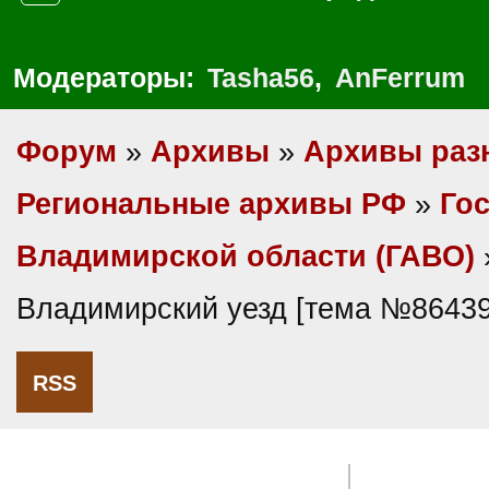
Модераторы:
Tasha56
,
AnFerrum
Форум
»
Архивы
»
Архивы раз
Региональные архивы РФ
»
Гос
Владимирской области (ГАВО)
Владимирский уезд [тема №86439
RSS