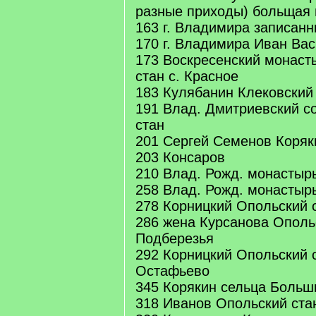
разные приходы) больщая 
163 г. Владимира записан
170 г. Владимира Иван Ва
173 Воскресенский монаст
стан с. Красное
183 Кулябанин Клековский
191 Влад. Дмитриевский с
стан
201 Сергей Семенов Коряк
203 Консаров
210 Влад. Рожд. монастырь
258 Влад. Рожд. монастырь
278 Корницкий Опольский 
286 жена Курсанова Ополь
Подберезья
292 Корницкий Опольский 
Остафьево
345 Корякин сельца Больш
318 Иванов Опольский ста