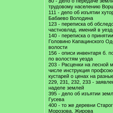
80 - дело о передаче земл
трудовому населению Вор
111 - дело об изъятии хуто
Бабаево Володина
123 - переписка об обслед
частновлад. имений в уезд
140 - переписка о приняти
Головино Капацинского Од
волости
156 - описи инвентаря б. 
по волостям уезда
203 - Расценки на лесной 
числе инструкция профсою
кустарей о ценах на разны
229, 231, 232, 233 - заявл
наделе землей
395 - дело об изъятии земл
Гусева
400 - то же деревни Старо
Морозова, Жирова