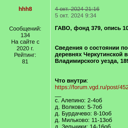
hhh8
4 окт. 2024 21:16
5 окт. 2024 9:34
ГАВО, фонд 379, опись 10
Сообщений:
134
На сайте с
Сведения о состоянии по
2020 г.
деревнях Черкутинской 
Рейтинг:
Владимирского уезда, 18
81
Что внутри
:
https://forum.vgd.ru/post/
__
с. Алепино: 2-4об
д. Волково: 5-7об
д. Бурдачево: 8-10об
д. Мильково: 11-13об
д. Зельники: 14-16об