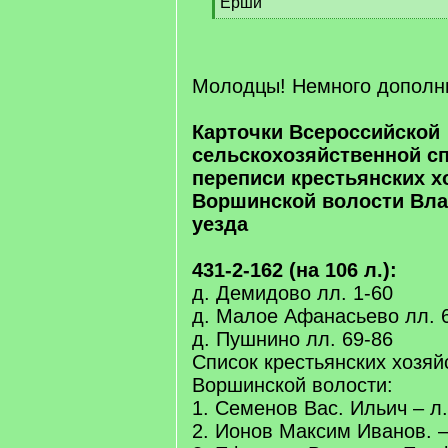
Ерши
[
/
q
]
Молодцы! Немного дополн
Карточки Всероссийской
сельскохозяйственной с
переписи крестьянских х
Воршинской волости Вл
уезда
431-2-162 (на 106 л.):
д. Демидово лл. 1-60
д. Малое Афанасьево лл. 
д. Пушнино лл. 69-86
Список крестьянских хозяй
Воршинской волости:
1. Семенов Вас. Ильич – л.
2. Ионов Максим Иванов. –