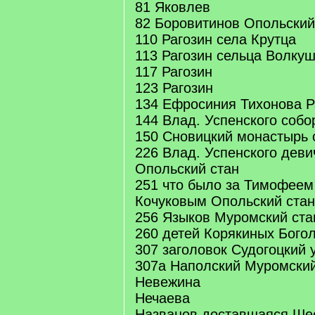
81 Яковлев
82 Боровитинов Опольский
110 Рагозин села Крутца
113 Рагозин сельца Волку
117 Рагозин
123 Рагозин
134 Ефросиния Тихонова Р
144 Влад. Успенского собо
150 Сновицкий монастырь 
226 Влад. Успенского дев
Опольский стан
251 что было за Тимофее
Кочуковым Опольский стан
256 Языков Муромский ста
260 детей Корякиных Бого
307 заголовок Судогоцкий 
307а Наполский Муромский
Невежина
Нечаева
Названов доставшаяся Ше