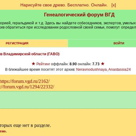
Нарисуйте свое древо. Бесплатно. Онлайн.
[х]
Генеалогический форум ВГД
рией, геральдикой и т.д. Здесь вы найдете собеседников, экспертов, умелых
рхив обратиться при исследовании родословной своей семьи, помогут опреде
РЕГИСТРАЦИЯ
ВОЙТИ
ив Владимирской области (ГАВО)
★
★
Рейтинг
оффлайн:
8.90
онлайн:
7.73
В ближайшее время посетят этот архив:
Neravnodushnaya
,
Anastassia24
https://forum.vgd.ru/2162/
s://forum.vgd.ru/1294/22332/
оторых еще нет в разделе.
ено.