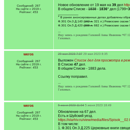
Новое обновление от 19 мая на
39
дел
http
Сообщений: 267
В общем Списке -
1838
-
1836
* дел (1799+
3
На сайте с 2019 г.
Рейтинг: 453
__________
*
В ранее анонсированных делах добавлены обра
Ф.301 Оп.3 Д.140 (
162 л.
321 л.) Ревизские сказки
Ф.301 Оп.5 Д.420
(388 л.
682 л.) Ревизские сказки
---
Ищу запись о рождении Галкиной Анны Ивановны *07.12.18
Галкиных.
weros
29 мая 2023 7:37
29 мая 2023 8:35
Выложен
Список дел для просмотра в реж
Сообщений: 267
В Списке
47
дел.
На сайте с 2019 г.
Рейтинг: 453
В общем Списке - 1883 дела.
Ссылку поправил.
---
Ищу запись о рождении Галкиной Анны Ивановны *07.12.18
Галкиных.
weros
5 июня 2023 11:04
5 июня 2023 18:49
Обновление на 67 дел.
Сообщений: 267
Есть и Шуйский уезд.
На сайте с 2019 г.
Рейтинг: 453
https://vlarhiv.ru/view/media/files/Spisok__02
В том числе:
1. Ф.301 Оп.3 Д.225 Церковные книги свящ