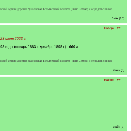
евской церкви деревни Дьяковская Бельтяевской волости (ныне Сямжа) и ее родственников
Лайк (10)
Наверх
##
23 июня 2023 г.
 годы (январь 1883 г.-декабрь 1898 г.) -
669 л.
евской церкви деревни Дьяковская Бельтяевской волости (ныне Сямжа) и ее родственников
Лайк (5)
Наверх
##
Лайк (2)