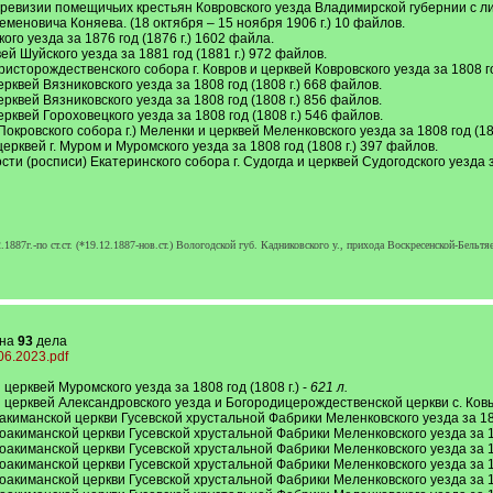
й ревизии помещичьих крестьян Ковровского уезда Владимирской губернии с лит
меновича Коняева. (18 октября – 15 ноября 1906 г.) 10 файлов.
ого уезда за 1876 год (1876 г.) 1602 файла.
ей Шуйского уезда за 1881 год (1881 г.) 972 файлов.
ристорождественского собора г. Ковров и церквей Ковровского уезда за 1808 го
рквей Вязниковского уезда за 1808 год (1808 г.) 668 файлов.
рквей Вязниковского уезда за 1808 год (1808 г.) 856 файлов.
рквей Гороховецкого уезда за 1808 год (1808 г.) 546 файлов.
окровского собора г.) Меленки и церквей Меленковского уезда за 1808 год (18
ерквей г. Муром и Муромского уезда за 1808 год (1808 г.) 397 файлов.
ти (росписи) Екатеринского собора г. Судогда и церквей Судогодского уезда за
87г.-по ст.ст. (*19.12.1887-нов.ст.) Вологодской губ. Кадниковского у., прихода Воскресенской-Бельтя
 на
93
дела
.06.2023.pdf
церквей Муромского уезда за 1808 год (1808 г.) -
621 л.
 церквей Александровского уезда и Богородицерождественской церкви с. Ковыр
киманской церкви Гусевской хрустальной Фабрики Меленковского уезда за 1881 
акиманской церкви Гусевской хрустальной Фабрики Меленковского уезда за 1899
акиманской церкви Гусевской хрустальной Фабрики Меленковского уезда за 1900
акиманской церкви Гусевской хрустальной Фабрики Меленковского уезда за 1901
акиманской церкви Гусевской хрустальной Фабрики Меленковского уезда за 1902