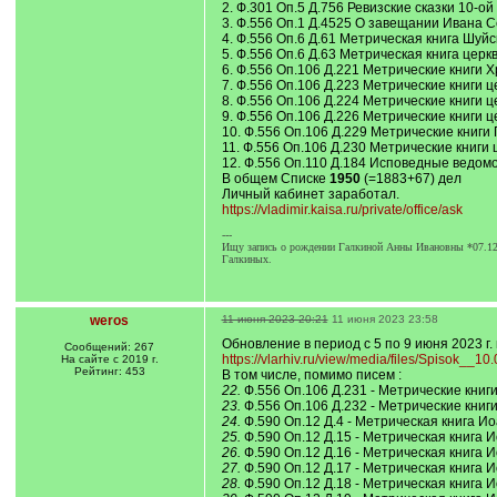
2. Ф.301 Оп.5 Д.756 Ревизские сказки 10-о
3. Ф.556 Оп.1 Д.4525 О завещании Ивана Се
4. Ф.556 Оп.6 Д.61 Метрическая книга Шуйск
5. Ф.556 Оп.6 Д.63 Метрическая книга церкв
6. Ф.556 Оп.106 Д.221 Метрические книги Х
7. Ф.556 Оп.106 Д.223 Метрические книги це
8. Ф.556 Оп.106 Д.224 Метрические книги це
9. Ф.556 Оп.106 Д.226 Метрические книги це
10. Ф.556 Оп.106 Д.229 Метрические книги П
11. Ф.556 Оп.106 Д.230 Метрические книги ц
12. Ф.556 Оп.110 Д.184 Исповедные ведомос
В общем Списке
1950
(=1883+67) дел
Личный кабинет заработал.
https://vladimir.kaisa.ru/private/office/ask
---
Ищу запись о рождении Галкиной Анны Ивановны *07.12.18
Галкиных.
weros
11 июня 2023 20:21
11 июня 2023 23:58
Обновление в период с 5 по 9 июня 2023 г.
Сообщений: 267
https://vlarhiv.ru/view/media/files/Spisok__10
На сайте с 2019 г.
Рейтинг: 453
В том числе, помимо писем :
22.
Ф.556 Оп.106 Д.231 - Метрические книги 
23.
Ф.556 Оп.106 Д.232 - Метрические книги
24.
Ф.590 Оп.12 Д.4 - Метрическая книга Иоа
25.
Ф.590 Оп.12 Д.15 - Метрическая книга Ио
26.
Ф.590 Оп.12 Д.16 - Метрическая книга Ио
27.
Ф.590 Оп.12 Д.17 - Метрическая книга Ио
28.
Ф.590 Оп.12 Д.18 - Метрическая книга Ио