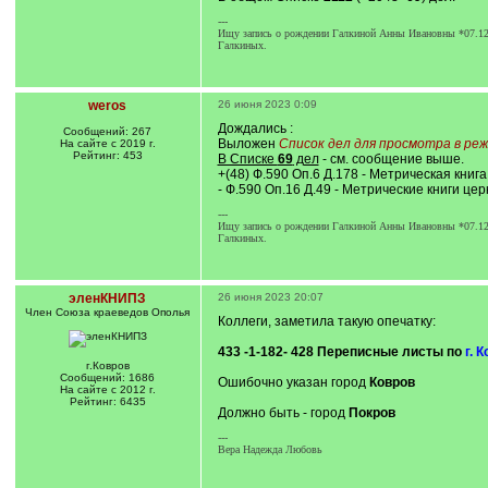
---
Ищу запись о рождении Галкиной Анны Ивановны *07.12.18
Галкиных.
weros
26 июня 2023 0:09
Дождались :
Сообщений: 267
Выложен
Список дел для просмотра в реж
На сайте с 2019 г.
Рейтинг: 453
В Списке
69
дел
- см. сообщение выше.
+(48) Ф.590 Оп.6 Д.178 - Метрическая книг
- Ф.590 Оп.16 Д.49 - Метрические книги церк
---
Ищу запись о рождении Галкиной Анны Ивановны *07.12.18
Галкиных.
эленКНИПЗ
26 июня 2023 20:07
Член Союза краеведов Ополья
Коллеги, заметила такую опечатку:
433 -1-182- 428 Переписные листы по
г. 
г.Ковров
Сообщений: 1686
Ошибочно указан город
Ковров
На сайте с 2012 г.
Рейтинг: 6435
Должно быть - город
Покров
---
Вера Надежда Любовь