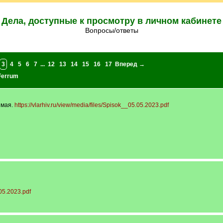
Дела, доступные к просмотру в личном кабинете
Вопросы/ответы
3
4
5
6
7
...
12
13
14
15
16
17
Вперед →
Ferrum
 мая.
https://vlarhiv.ru/view/media/files/Spisok__05.05.2023.pdf
.05.2023.pdf