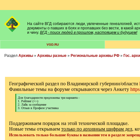
На сайте ВГД собираются люди, увлеченные генеалогией, исто
документы о павших в боях и пропавших без вести, в какой а
и чину.
ВГД - поиск людей в прошлом, настоящем и будущем!
VGD.RU
Раздел
Архивы
»
Архивы разные
»
Региональные архивы РФ
»
Гос. арх
Географический раздел по Владимирской губернии/области
Фамильные темы на форуме открываются через Анкету
http
[
Для благодарности предложены три варианта -
q
1. Рейтинг (+/-)
]
2. Лайк за сообщение
3. Отзыв в Профиле участника
[
/
q
]
Поддерживаем порядок на этой технической площадке.
Новые темы открываем
только по архивным шифрам дел
, к
Использовать только большие буквы в названии тем в разделе запрещ