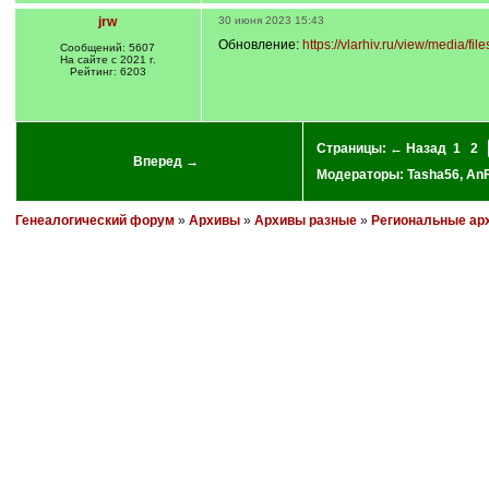
jrw
30 июня 2023 15:43
Обновление:
https://vlarhiv.ru/view/media/fi
Сообщений: 5607
На сайте с 2021 г.
Рейтинг: 6203
Страницы:
← Назад
1
2
Вперед →
Модераторы:
Tasha56
,
An
Генеалогический форум
»
Архивы
»
Архивы разные
»
Региональные ар