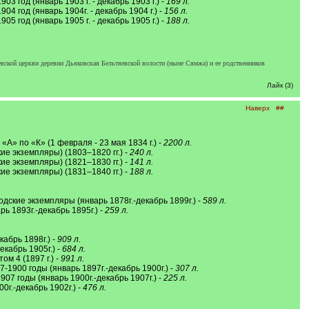
 год (январь 1903 г. - декабрь 1903 г.) -
169 л.
 год (январь 1904г. - декабрь 1904 г.) -
156 л.
 год (январь 1905 г. - декабрь 1905 г.) -
188 л.
евской церкви деревни Дьяковская Бельтяевской волости (ныне Сямжа) и ее родственников
Лайк (3)
Наверх
##
А» по «К» (1 февраля - 23 мая 1834 г.) -
2200 л.
ие экземпляры) (1803–1820 гг.) -
240 л.
ие экземпляры) (1821–1830 гг.) -
141 л.
ие экземпляры) (1831–1840 гг.) -
188 л.
дские экземпляры (январь 1878г.-декабрь 1899г.) -
589 л.
ь 1893г.-декабрь 1895г.) -
259 л.
абрь 1898г.) -
909 л.
кабрь 1905г.) -
684 л.
м 4 (1897 г.) -
991 л.
1900 годы (январь 1897г.-декабрь 1900г.) -
307 л.
07 годы (январь 1900г.-декабрь 1907г.) -
225 л.
г.-декабрь 1902г.) -
476 л.