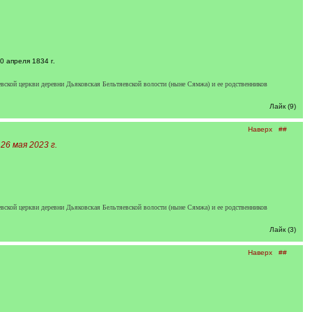
0 апреля 1834 г.
евской церкви деревни Дьяковская Бельтяевской волости (ныне Сямжа) и ее родственников
Лайк (9)
Наверх
##
6 мая 2023 г.
евской церкви деревни Дьяковская Бельтяевской волости (ныне Сямжа) и ее родственников
Лайк (3)
Наверх
##