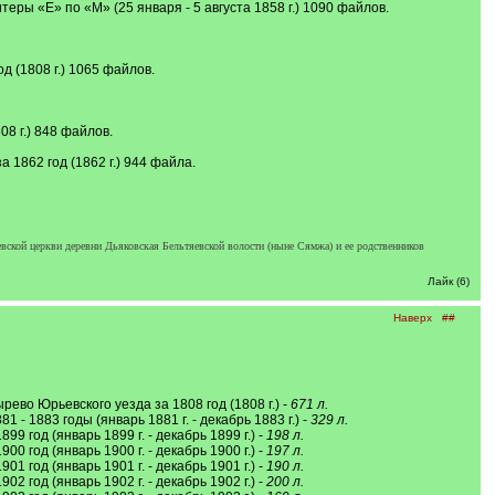
еры «Е» по «М» (25 января - 5 августа 1858 г.) 1090 файлов.
д (1808 г.) 1065 файлов.
08 г.) 848 файлов.
 1862 год (1862 г.) 944 файла.
евской церкви деревни Дьяковская Бельтяевской волости (ныне Сямжа) и ее родственников
Лайк (6)
Наверх
##
ево Юрьевского уезда за 1808 год (1808 г.) -
671 л.
- 1883 годы (январь 1881 г. - декабрь 1883 г.) -
329 л.
 год (январь 1899 г. - декабрь 1899 г.) -
198 л.
 год (январь 1900 г. - декабрь 1900 г.) -
197 л.
 год (январь 1901 г. - декабрь 1901 г.) -
190 л.
 год (январь 1902 г. - декабрь 1902 г.) -
200 л.