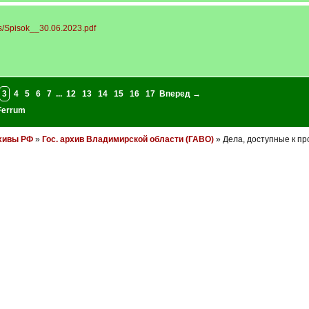
les/Spisok__30.06.2023.pdf
3
4
5
6
7
...
12
13
14
15
16
17
Вперед →
Ferrum
хивы РФ
»
Гос. архив Владимирской области (ГАВО)
» Дела, доступные к пр