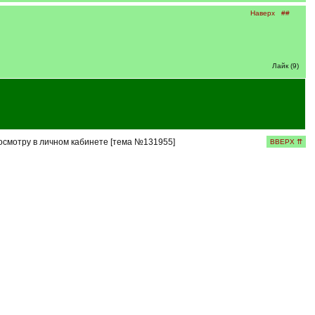
Наверх
##
Лайк (9)
осмотру в личном кабинете [тема №131955]
ВВЕРХ ⇈