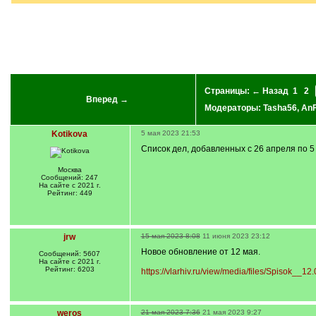
Страницы:
← Назад
1
2
Вперед →
Модераторы:
Tasha56
,
An
Kotikova
5 мая 2023 21:53
Список дел, добавленных с 26 апреля по 5
Москва
Сообщений: 247
На сайте с 2021 г.
Рейтинг: 449
jrw
15 мая 2023 8:08
11 июня 2023 23:12
Новое обновление от 12 мая.
Сообщений: 5607
На сайте с 2021 г.
Рейтинг: 6203
https://vlarhiv.ru/view/media/files/Spisok__12
weros
21 мая 2023 7:36
21 мая 2023 9:27