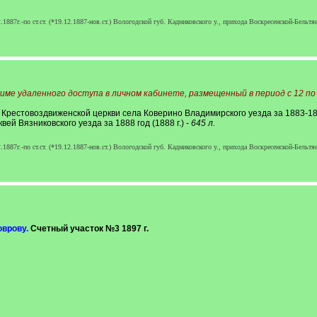
87г.-по ст.ст. (*19.12.1887-нов.ст.) Вологодской губ. Кадниковского у., прихода Воскресенской-Бельтя
име удаленного доступа в личном кабинете, размещенный в период с 12 по 
а Крестовоздвиженской церкви села Коверино Владимирского уезда за 1883-1898
вей Вязниковского уезда за 1888 год (1888 г.) -
645 л.
87г.-по ст.ст. (*19.12.1887-нов.ст.) Вологодской губ. Кадниковского у., прихода Воскресенской-Бельтя
Коврову.
Счетный участок №3 1897 г.