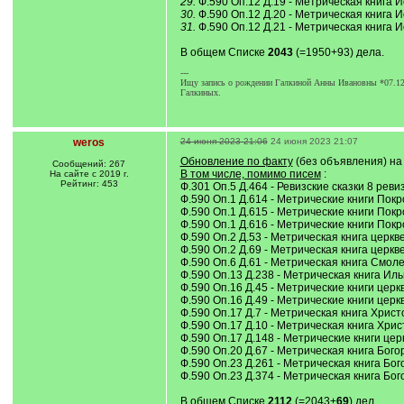
29.
Ф.590 Оп.12 Д.19 - Метрическая книга Ио
30.
Ф.590 Оп.12 Д.20 - Метрическая книга И
31.
Ф.590 Оп.12 Д.21 - Метрическая книга Ио
В общем Списке
2043
(=1950+93) дела.
---
Ищу запись о рождении Галкиной Анны Ивановны *07.12.18
Галкиных.
weros
24 июня 2023 21:06
24 июня 2023 21:07
Обновление по факту
(без объявления) н
Сообщений: 267
В том числе, помимо писем
:
На сайте с 2019 г.
Рейтинг: 453
Ф.301 Оп.5 Д.464 - Ревизские сказки 8 рев
Ф.590 Оп.1 Д.614 - Метрические книги Покр
Ф.590 Оп.1 Д.615 - Метрические книги Покр
Ф.590 Оп.1 Д.616 - Метрические книги Покр
Ф.590 Оп.2 Д.53 - Метрическая книга церкве
Ф.590 Оп.2 Д.69 - Метрическая книга церкве
Ф.590 Оп.6 Д.61 - Метрическая книга Смол
Ф.590 Оп.13 Д.238 - Метрическая книга Иль
Ф.590 Оп.16 Д.45 - Метрические книги церкве
Ф.590 Оп.16 Д.49 - Метрические книги церкв
Ф.590 Оп.17 Д.7 - Метрическая книга Христ
Ф.590 Оп.17 Д.10 - Метрическая книга Хрис
Ф.590 Оп.17 Д.148 - Метрические книги церк
Ф.590 Оп.20 Д.67 - Метрическая книга Бого
Ф.590 Оп.23 Д.261 - Метрическая книга Бог
Ф.590 Оп.23 Д.374 - Метрическая книга Бог
В общем Списке
2112
(=2043+
69
) дел.