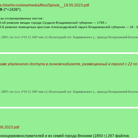
s://vlarhiv.ru/view/media/files/Spisok__19.05.2023.pdf
9
-2*=1836*).
зы отсканированных листов :
 5-ой ревизии мещан города Суздаля Владимирской губернии --- 1795 г.
 8-й ревизии помещичьих крестьян Александровской округи Владимирской губернии --- 19 - 3
87г.-по ст.ст. (*19.12.1887-нов.ст.) Вологодской губ. Кадниковского у., прихода Воскресенской-Бельтя
име удаленного доступа в личном кабинете, размещенный в период с 22 по 2
87г.-по ст.ст. (*19.12.1887-нов.ст.) Вологодской губ. Кадниковского у., прихода Воскресенской-Бельтя
.06.2023.pdf
енноцерковнослужителей и их семей города Вязники (1850 г.) 267 файлов.