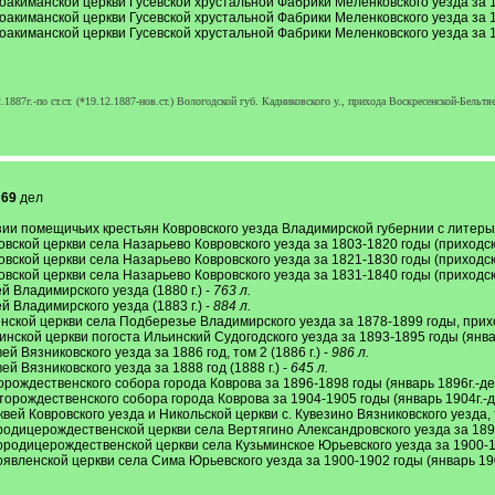
акиманской церкви Гусевской хрустальной Фабрики Меленковского уезда за 1903
оакиманской церкви Гусевской хрустальной Фабрики Меленковского уезда за 1904
акиманской церкви Гусевской хрустальной Фабрики Меленковского уезда за 1905
87г.-по ст.ст. (*19.12.1887-нов.ст.) Вологодской губ. Кадниковского у., прихода Воскресенской-Бельтя
а
69
дел
изии помещичьих крестьян Ковровского уезда Владимирской губернии с литеры «
овской церкви села Назарьево Ковровского уезда за 1803-1820 годы (приходск
овской церкви села Назарьево Ковровского уезда за 1821-1830 годы (приходск
овской церкви села Назарьево Ковровского уезда за 1831-1840 годы (приходск
й Владимирского уезда (1880 г.) -
763 л.
й Владимирского уезда (1883 г.) -
884 л.
енской церкви села Подберезье Владимирского уезда за 1878-1899 годы, прихо
инской церкви погоста Ильинский Судогодского уезда за 1893-1895 годы (январ
й Вязниковского уезда за 1886 год, том 2 (1886 г.) -
986 л.
ей Вязниковского уезда за 1888 год (1888 г.) -
645 л.
орождественского собора города Коврова за 1896-1898 годы (январь 1896г.-дек
торождественского собора города Коврова за 1904-1905 годы (январь 1904г.-де
вей Ковровского уезда и Никольской церкви с. Кувезино Вязниковского уезда, то
родицерождественской церкви села Вертягино Александровского уезда за 1897-
ородицерождественской церкви села Кузьминское Юрьевского уезда за 1900-19
оявленской церкви села Сима Юрьевского уезда за 1900-1902 годы (январь 1900