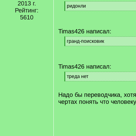
2013 г.
[
ридонли
Рейтинг:
q
[
5610
]
/
q
]
Timas426 написал:
[
гранд-поисковик
q
[
]
/
q
]
Timas426 написал:
[
треда нет
q
[
]
/
q
Надо бы переводчика, хот
]
чертах понять что человек