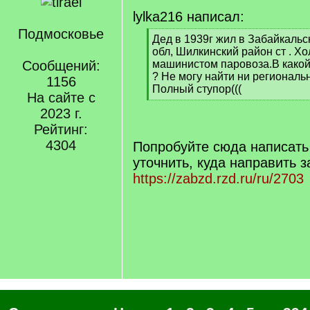
lylka216 написал:
Подмосковье
[
Дед в 1939г жил в Забайкальс
q
обл, Шилкинский район ст . Хо
]
Сообщений:
машинистом паровоза.В какой
? Не могу найти ни региональ
1156
Полный ступор(((
На сайте с
[
2023 г.
/
q
Рейтинг:
]
4304
Попробуйте сюда написать
уточнить, куда направить з
https://zabzd.rzd.ru/ru/2703