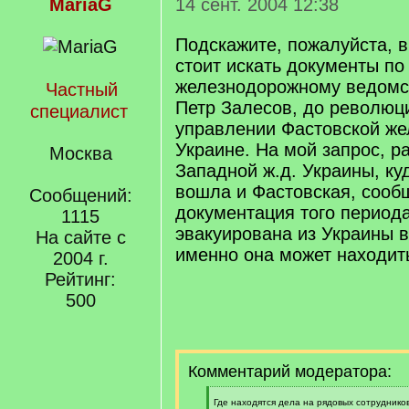
MariaG
14 сент. 2004 12:38
Подскажите, пожалуйста, в
стоит искать документы по
железнодорожному ведомст
Частный
Петр Залесов, до революц
специалист
управлении Фастовской же
Украине. На мой запрос, р
Москва
Западной ж.д. Украины, куд
вошла и Фастовская, сообщ
Сообщений:
документация того период
1115
эвакуирована из Украины в
На сайте с
именно она может находит
2004 г.
Рейтинг:
500
Комментарий модератора:
[
Где находятся дела на рядовых сотруднико