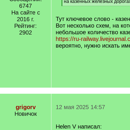
[
на казенных железных дорога
6747
q
[
]
На сайте с
/
q
Тут ключевое слово - казе
2016 г.
]
Вот несколько схем, на ко
Рейтинг:
небольшое количество каз
2902
https://ru-railway.livejourna
вероятно, нужно искать им
grigorv
12 мая 2025 14:57
Новичок
Helen V написал: