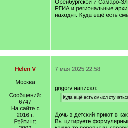
Оренбургской и Самаро-Зл
РГИА и региональные архив
находят. Куда ещё есть см
Helen V
7 мая 2025 22:58
Москва
grigorv написал:
Сообщений:
[
Куда ещё есть смысл стучатьс
6747
q
[
]
На сайте с
/
q
Дочь в детский приют в ка
2016 г.
]
Вы цитируете формулярный
Рейтинг:
какую-то переписку, справ