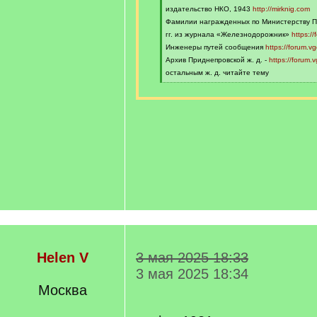
издательство НКО, 1943
http://mirknig.com
Фамилии награжденных по Министерству П
гг. из журнала «Железнодорожник»
https:/
Инженеры путей сообщения
https://forum.
Архив Приднепровской ж. д. -
https://forum.
остальным ж. д. читайте тему
[
/
q
]
Helen V
3 мая 2025 18:33
3 мая 2025 18:34
Москва