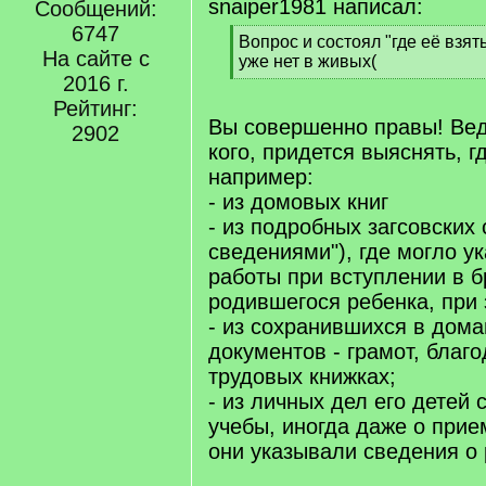
snaiper1981 написал:
Сообщений:
6747
[
Вопрос и состоял "где её взят
На сайте с
q
уже нет в живых(
]
2016 г.
[
/
Рейтинг:
q
Вы совершенно правы! Ведь
2902
]
кого, придется выяснять, г
например:
- из домовых книг
- из подробных загсовских 
сведениями"), где могло у
работы при вступлении в б
родившегося ребенка, при 
- из сохранившихся в дом
документов - грамот, благ
трудовых книжках;
- из личных дел его детей 
учебы, иногда даже о прие
они указывали сведения о