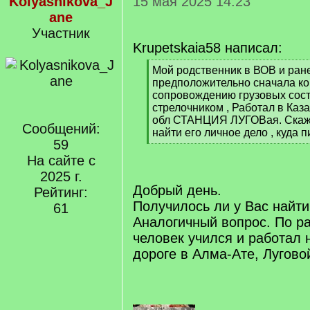
Kolyasnikova_J
15 мая 2025 14:23
ane
Участник
Krupetskaia58 написал:
[
Мой родственник в ВОВ и ране
q
предположительно сначала ко
]
сопровождению грузовых сост
стрелочником , Работал в Ка
обл СТАНЦИЯ ЛУГОВая. Скажи
Сообщений:
найти его личное дело , куда 
59
[
/
На сайте с
q
2025 г.
]
Добрый день.
Рейтинг:
Получилось ли у Вас найт
61
Аналогичный вопрос. По р
человек учился и работал 
дороге в Алма-Ате, Лугово