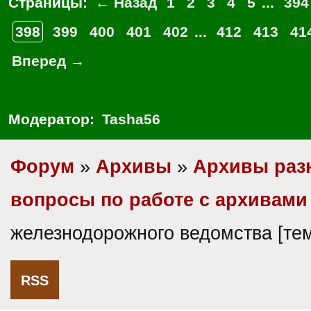
Страницы:
← Назад
1
2
3
4
5
...
394
398
399
400
401
402
...
412
413
41
Вперед →
Модератор:
Tasha56
Форум
»
Архивы
»
Архивы раз
вопросы по работе с архивами
железнодорожного ведомства [те
RSS