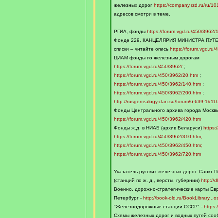
q
железных дорог
https://company.rzd.ru/ru/1
]
адресов смотри в теме.
РГИА, фонды
https://forum.vgd.ru/450/3962/
Фонде 229, КАНЦЕЛЯРИЯ МИНИСТРА ПУТ
списки – читайте опись
https://forum.vgd.ru
ЦИАМ фонды по железным дорогам
https://forum.vgd.ru/450/3962/
;
https://forum.vgd.ru/450/3962/20.htm
;
https://forum.vgd.ru/450/3962/140.htm
;
https://forum.vgd.ru/450/3962/200.htm
;
http://rusgenealogy.clan.su/forum/6-639-1#11
Фонды Центрального архива города Москвы
https://forum.vgd.ru/450/3962/420.htm
Фонды ж.д. в НИАБ (архив Беларуси)
https:
https://forum.vgd.ru/450/3962/310.htm;
https://forum.vgd.ru/450/3962/450.htm;
https://forum.vgd.ru/450/3962/720.htm
Указатель русских железных дорог. Санкт-П
(станций по ж. д., версты, губернии)
http://
Военно, дорожно-стратегические карты Евр
Петербург -
http://book-old.ru/BookLibrary...os
"Железнодорожные станции СССР" -
https
Схемы железных дорог и водных путей соо