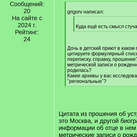
Сообщений:
[
20
q
grigorv написал:
]
На сайте с
[
2024 г.
q
Куда ещё есть смысл стуч
Рейтинг:
]
[
/
24
q
Дочь в детский приют в каком
]
цитируете формулярный списо
переписку, справку, прошение
метрической записи о рождени
родилась?
Какие архивы у вас исследова
"региональные"?
[
/
q
]
Цитата из прошения об уст
это Москва, и другой биог
информации об отце в нем 
метрические записи о рож