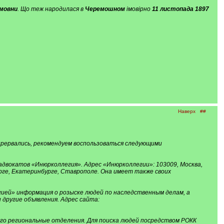
мовни
. Що теж народилася в
Черемошном
імовірно
11 листопада 1897
Наверх
##
прервались, рекомендуем воспользоваться следующими
адвокатов «Инюрколлегия». Адрес «Инюрколлегии»: 103009, Москва,
рге, Екатеринбурге, Ставрополе. Она имеет также своих
ией» информация о розыске людей по наследственным делам, а
 другие объявления. Адрес сайта:
его региональные отделения. Для поиска людей посредством РОКК