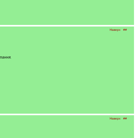
Наверх
##
тання.
Наверх
##