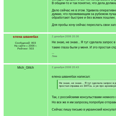
В общем-то и так понятно, что дела должн
Дело сейчас не в этом. Удивила оперативн
думаю, что проживающим за рубежом лучше
обработают быстрее и без всяких пошлин.
Для пробы хочу сейчас переслать свои зап
елена шванебах
2 декабря 2008 20:36
Не знаю, не знаю... Я тут сделала запрос 
Сообщений: 803
На сайте с 2006 г.
такие глаза были у меня. И это простая с
Рейтинг: 503
---
Лена
Mich_Glitch
2 декабря 2008 20:43
елена шванебах написал:
[
Не знаю, не знаю... Я тут сделала запрос в
q
простая справка из ЗАГСа, а уж про архивну
]
[
/
q
Так, с российскими консульствами немного
]
Но все же я им запросец попробую отправи
Сейчас пишу письмо в украинский консулат