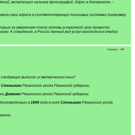
едений, желательно наличие фотографий. Адрес в Интернете –
овали свои адреса в соответствующих поисковых системах (например,
торые за умеренную плату готовы в короткий срок провести
угие). К сожалению, в России данный вид услуг находится в стадии
Наверх
##
 следующих выписок из метрических книг?
а
Стенькино
Рязанского уезда Рязанской губернии.
вни
Демкино
Рязанского уезда Рязанской губернии.
едположительно в
1899
году в селе
Стенькино
Рязанского уезда
ернии.