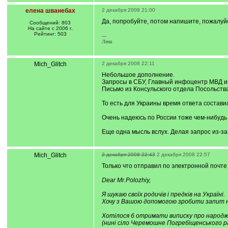
елена шванебах
2 декабря 2008 21:00
Да, попробуйте, потом напишите, пожалуйс
Сообщений: 803
На сайте с 2006 г.
Рейтинг: 503
---
Лена
Mich_Glitch
2 декабря 2008 22:11
Небольшое дополнение.
Запросы в СБУ, Главный инфоцентр МВД и 
Письмо из Консульского отдела Посольства
То есть для Украины время ответа состави
Очень надеюсь по России тоже чем-нибудь
Еще одна мысль вслух. Делая запрос из-за
Mich_Glitch
2 декабря 2008 22:43
2 декабря 2008 22:57
Только что отправил по электронной почте
Dear Mr.Polozhiy,
Я шукаю своїх родичів і предків на Україні.
Хочу з Вашою допомогою зробити запит н
Хотілося б отримати виписку про народж
(нині сіло Черемошне Погребіщенського ра