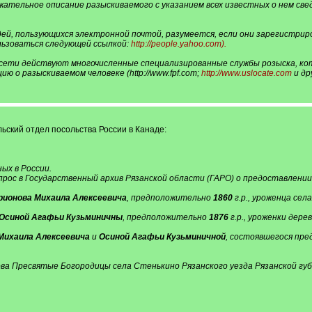
ательное описание разыскиваемого с указанием всех известных о нем св
й, пользующихся электронной почтой, разумеется, если они зарегистрир
льзоваться следующей ссылкой:
http://people.yahoo.com).
 сети действуют многочисленные специализированные службы розыска, ко
 о разыскиваемом человеке (http://www.fpf.com;
http://www.uslocate.com
и др
льский отдел посольства России в Канаде:
ых в России.
прос в Государственный архив Рязанской области (ГАРО) о предоставлении
рионова Михаила Алексеевича
, предположительно
1860
г.р., уроженца сел
Осиной Агафьи Кузьминичны
, предположительно
1876
г.р., уроженки дере
Михаила Алексеевича
и
Осиной Агафьи Кузьминичной
, состоявшегося пр
ова Пресвятые Богородицы села Стенькино Рязанского уезда Рязанской губ