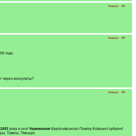
Наверх
##
Наверх
##
08 года.
ет через консулаты?
Наверх
##
 1891
року в селі
Черемошне
Бердичівського Повіту Київської губернії
уш, Тимош, Тімошук.