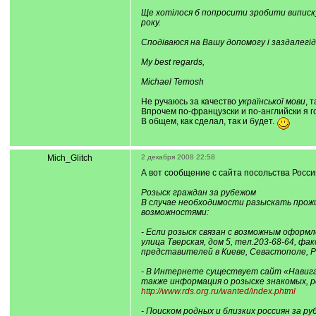
Ще хотілося б попросити зробити виписку
року.
Сподіваюся на Вашу допомогу і заздалегід
My best regards,
Michael Temosh
Не ручаюсь за качество
української мови
, 
Впрочем по-французски и по-английски я г
В общем, как сделал, так и будет.
Mich_Glitch
2 декабря 2008 22:58
А вот сообщение с сайта посольства Росси
Розыск граждан за рубежом
В случае необходимости разыскать прожи
возможностями:
- Если розыск связан с возможным оформ
улица Тверская, дом 5, тел.203-68-64, 
представителей в Киеве, Севастополе, Р
- В Интернете существует сайт «Навига
также информация о розыске знакомых, р
http://www.rds.org.ru/wanted/index.phtml
- Поиском родных и близких россиян за 