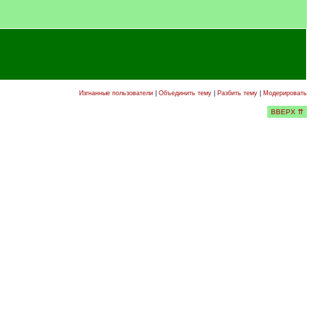
Изгнанные пользователи
|
Объединить тему
|
Разбить тему
|
Модерировать
ВВЕРХ ⇈