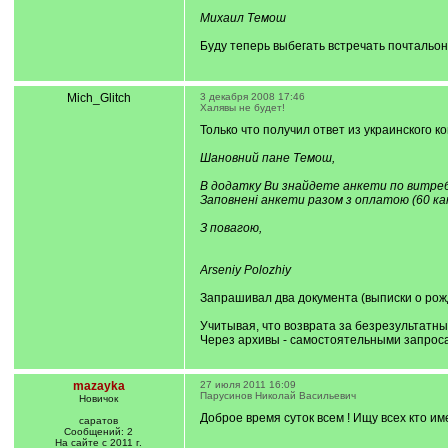
Михаил Темош
Буду теперь выбегать встречать почтальо
Mich_Glitch
3 декабря 2008 17:46
Халявы не будет!
Только что получил ответ из украинского ко
Шановний пане Темош,
В додатку Ви знайдете анкети по витребу
Заповнені анкети разом з оплатою (60 кан
З повагою,
Arseniy Polozhiy
Запрашивал два документа (выписки о рож
Учитывая, что возврата за безрезультатны
Через архивы - самостоятельными запрос
mazayka
27 июля 2011 16:09
Парусинов Николай Васильевич
Новичок
Доброе время суток всем ! Ищу всех кто и
саратов
Сообщений: 2
На сайте с 2011 г.