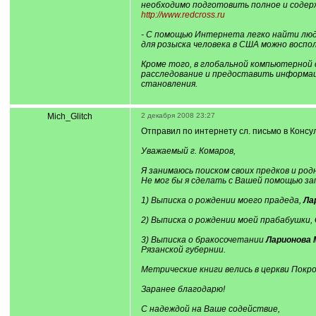
необходимо подготовить полное и содерж
http://www.redcross.ru
- С помощью Интернета легко найти люде
для розыска человека в США можно воспо
Кроме того, в глобальной компьютерной
расследование и предоставить информацию
становления.
Mich_Glitch
2 декабря 2008 23:27
Отправил по интернету сл. письмо в Консу
Уважаемый г. Комаров,
Я занимаюсь поиском своих предков и родн
Не мог бы я сделать с Вашей помощью за
1) Выписка о рождении моего прадеда,
Ла
2) Выписка о рождении моей прабабушки,
3) Выписка о бракосочетании
Ларионова 
Рязанской губернии.
Метрические книги велись в церкви Покр
Заранее благодарю!
С надеждой на Ваше содействие,