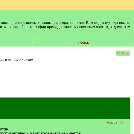
 помощников в поисках предков и родственников. Вам подскажут где искать
лить по старой фотографии принадлежность к воинским частям, ведомствам
ПОИСК
ВНИЗ ⇊
очь в ваших поисках
Наверх
##
отца.
ирском архивах никаких документов не имеется.