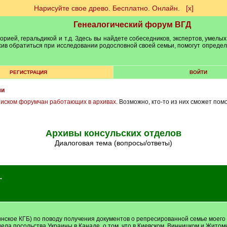
Нарисуйте свое древо. Бесплатно. Онлайн.
[х]
Генеалогический форум ВГД
рией, геральдикой и т.д. Здесь вы найдете собеседников, экспертов, умелых
рхив обратиться при исследовании родословной своей семьи, помогут опреде
РЕГИСТРАЦИЯ
ВОЙТИ
ми
писком форумчан работающих в архивах
. Возможно, кто-то из них сможет пом
Архивы консульских отделов
Диалоговая тема (вопросы/ответы)
→
инское КГБ) по поводу получения документов о репресированной семье моего 
ела посольства Украины в Канаде, о том, что в Киевском, Винницком и Житом