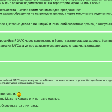
ы быть в архивах ведомственных. На территории Украины, или России.
ость ответа. В связи с этим возникла идея-предложение:
 делать обращения не напрямую в архивы, а через консульские отделы посо
росы, которые делал в Винницкий и Рязанский областные архивы, в консульск
в российский ЗАГС через консульство в Бонне, так мне сказали, хорошо, без п
правка из ЗАГСа, а уж про архивную справку даже спрашивать страшно.
 российский ЗАГС через консульство в Бонне, так мне сказали, хорошо, без проблем, все с
ю справку даже спрашивать страшно.
 прояснили.
ть. Может в Канаде они не такие жадные.
. О результатах отчитаюсь.