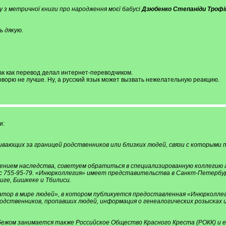
 з метричної книги про народження моєї бабусі
Дзюбенко Степаніди Трофі
ь дякую.
так как перевод делал интернет-переводчиком.
оворю не лучше. Ну, а русский язык может вызвать нежелательную реакцию.
и:
вающих за границей родственников или близких людей, связи с которыми 
лением наследства, советуем обратиться в специализированную коллегию 
факс 755-95-79. «Инюрколлегия» имеет представительства в Санкт-Петербу
иге, Бишкеке и Тбилиси.
тор в мире людей», в котором публикуется предоставленная «Инюрколлег
одственников, пропавших людей, информация о генеалогических розысках и
рубежом занимается также Российское Общество Красного Креста (РОКК) и 