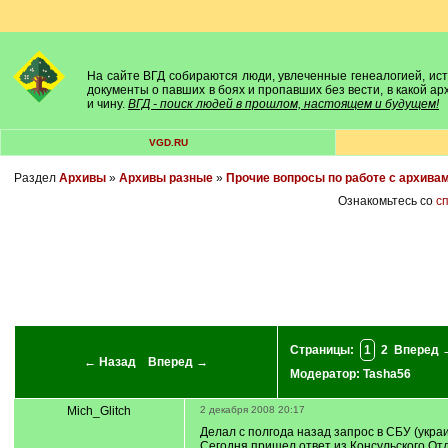
На сайте ВГД собираются люди, увлеченные генеалогией, исто
документы о павших в боях и пропавших без вести, в какой а
и чину.
ВГД - поиск людей в прошлом, настоящем и будущем!
VGD.RU
Раздел
Архивы
»
Архивы разные
»
Прочие вопросы по работе с архива
Ознакомьтесь со
с
Страницы:
1
2
Вперед 
← Назад
Вперед →
Модератор:
Tasha56
Mich_Glitch
2 декабря 2008 20:17
Делал с полгода назад запрос в СБУ (укра
Сегодня пришел ответ из Консульского Отд