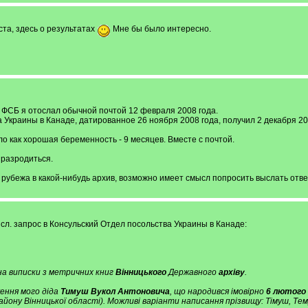
та, здесь о результатах
Мне бы было интересно.
ФСБ я отослал обычной почтой 12 февраля 2008 года.
 Украины в Канаде, датированное 26 ноября 2008 года, получил 2 декабря 20
ло как хорошая беременность - 9 месяцев. Вместе с почтой.
 разродиться.
 рубежа в какой-нибудь архив, возможно имеет смысл попросить выслать отв
 сл. запрос в Консульский Отдел посольства Украины в Канаде:
а виписки з метричних книг
Вінницького
Державного
архіву
.
ення мого діда
Тимуш Вукол Антоновича
, що народився імовірно
6 лютого
йону Вінницької області). Можливі варіанти написання прізвищу: Тімуш, Тем