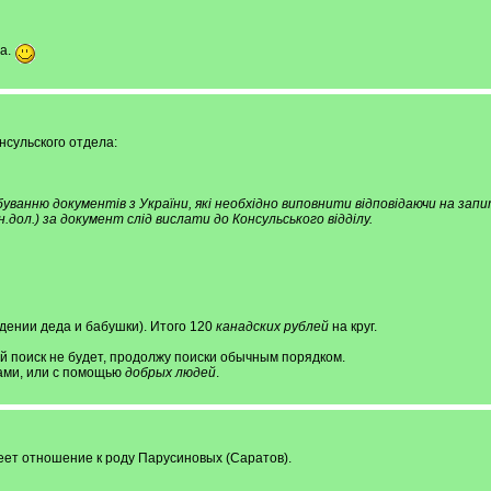
на.
нсульского отдела:
ванню документів з України, які необхідно виповнити відповідаючи на запи
.дол.) за документ слід вислати до Консульського відділу.
дении деда и бабушки). Итого 120
канадских рублей
на круг.
й поиск не будет, продолжу поиски обычным порядком.
ами, или с помощью
добрых людей
.
меет отношение к роду Парусиновых (Саратов).