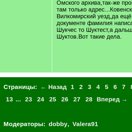
Омского архива,так-же про
там только адрес...Ковенс
Вилкомирский уезд,да ещё
документе фамилия написа
Шукчес то Шуктест,а даль
Шуктов.Вот такие дела.
Страницы:
← Назад
1
2
3
4
5
6
7
13
...
23
24
25
26
27
28
Вперед →
Модераторы:
dobby
,
Valera91