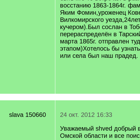
восстанию 1863-1864г. фа
Яким Фомин,уроженец Кове
Вилкомирского уезда,24ле
кучером).Был сослан в Тоб
перераспределён в Тарский
марта 1865г. отправлен туд
этапом)Хотелось бы узнать
или села был наш прадед.
slava 150660
24 окт. 2012 16:33
Уважаемый shved добрый 
Омской области и все поис