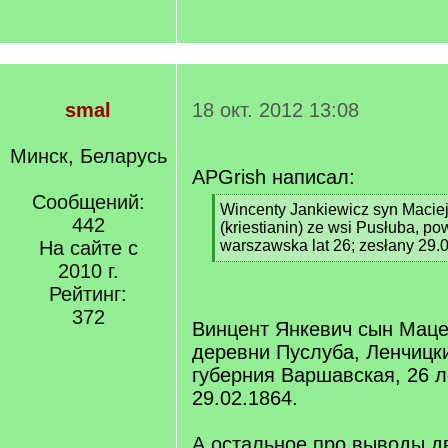
smal
18 окт. 2012 13:08
Минск, Беларусь
APGrish написал:
Сообщений:
[
Wincenty Jankiewicz syn Maciej
442
q
(kriestianin) ze wsi Pusłuba, po
]
На сайте с
warszawska lat 26; zesłany 29.0
[
2010 г.
/
Рейтинг:
q
372
]
Винцент Янкевич сын Маце
деревни Пуслуба, Ленчицки
губерния Варшавская, 26 л
29.02.1864.
А остальное про выводы д