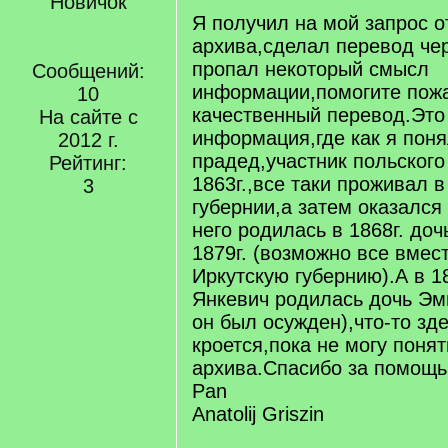
Новичок
Я получил на мой запрос о
архива,сделал перевод чер
пропал некоторый смысл
Сообщений:
информации,помогите пожа
10
качественный перевод.Это
На сайте с
информация,где как я пон
2012 г.
прадед,участник польского
Рейтинг:
1863г.,все таки проживал 
3
губернии,а затем оказался
него родилась в 1868г. доч
1879г. (возможно все вмест
Иркутскую губернию).А в 18
Янкевич родилась дочь Эми
он был осужден),что-то зд
кроется,пока не могу понят
архива.Спасибо за помощь
Pan
Anatolij Griszin