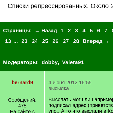
Списки репрессированных. Около
Страницы:
← Назад
1
2
3
4
5
6
7
13
...
23
24
25
26
27
28
Вперед →
Модераторы:
dobby
,
Valera91
bernard9
4 июня 2012 16:55
высылка
Высслать могшли например 
Сообщений:
подписал адрес (приветст
475
упо.. А то что выслали в 
На сайте с