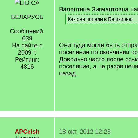
Валентина Зигмантовна на
БЕЛАРУСЬ
[
Как они попали в Башкирию
q
[
]
Сообщений:
/
q
639
]
Они туда могли быть отпр
На сайте с
поселение по окончании ср
2009 г.
Довольно часто после ссы
Рейтинг:
поселение, а не разрешени
4816
назад.
APGrish
18 окт. 2012 12:23