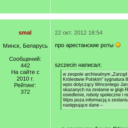
smal
22 окт. 2012 18:54
про арестанские роты
Минск, Беларусь
Сообщений:
szczecin написал:
442
На сайте с
[
w zespole archiwalnym „Zarząd 
2010 г.
q
Królestwie Polskim” sygnatura 8
]
Рейтинг:
wpis dotyczący Wincentego Jan
skazanych na zesłanie w głąb R
372
osiedlenie, roboty społeczne i r
Wpis poza informacją o zesłaniu
następujące dane –
[
/
q
]