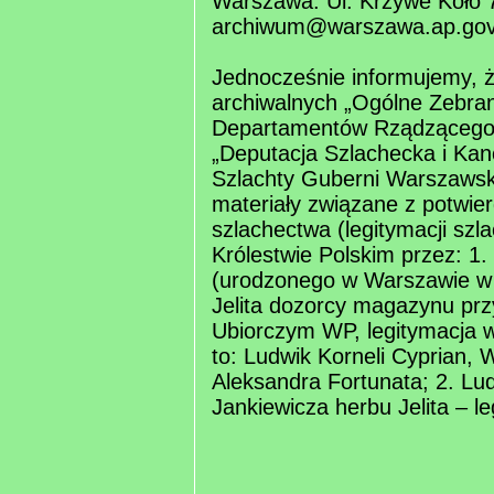
Warszawa. Ul. Krzywe Koło 
archiwum@warszawa.ap.gov.
Jednocześnie informujemy, 
archiwalnych „Ogólne Zebra
Departamentów Rządzącego 
„Deputacja Szlachecka i Kan
Szlachty Guberni Warszawski
materiały związane z potwie
szlachectwa (legitymacji szl
Królestwie Polskim przez: 1.
(urodzonego w Warszawie w 
Jelita dozorcy magazynu prz
Ubiorczym WP, legitymacja w 
to: Ludwik Korneli Cyprian, 
Aleksandra Fortunata; 2. Lu
Jankiewicza herbu Jelita – l