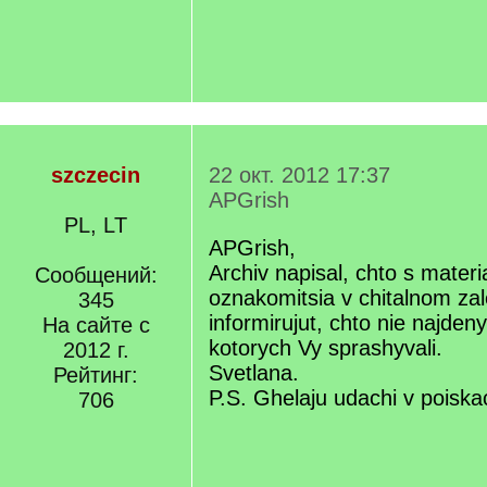
szczecin
22 окт. 2012 17:37
APGrish
PL, LT
APGrish,
Archiv napisal, chto s mate
Сообщений:
oznakomitsia v chitalnom za
345
informirujut, chto nie najdeny
На сайте с
kotorych Vy sprashyvali.
2012 г.
Svetlana.
Рейтинг:
P.S. Ghelaju udachi v poiska
706