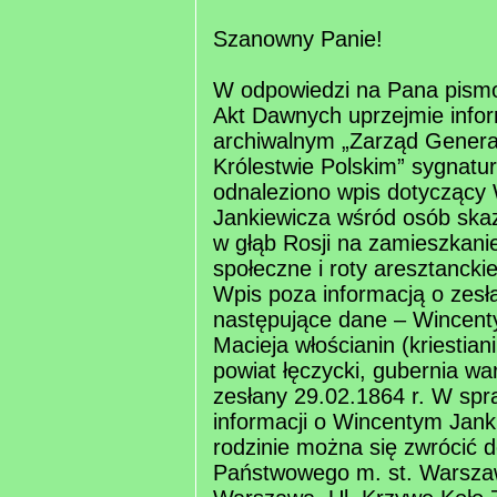
Szanowny Panie!
W odpowiedzi na Pana pism
Akt Dawnych uprzejmie infor
archiwalnym „Zarząd Generał
Królestwie Polskim” sygnatur
odnaleziono wpis dotyczący
Jankiewicza wśród osób ska
w głąb Rosji na zamieszkanie
społeczne i roty aresztanckie
Wpis poza informacją o zesła
następujące dane – Wincent
Macieja włościanin (kriestian
powiat łęczycki, gubernia wa
zesłany 29.02.1864 r. W spr
informacji o Wincentym Janki
rodzinie można się zwrócić 
Państwowego m. st. Warsza