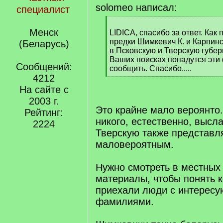
solomeo написал:
специалист
[
Менск
q
LIDICA, спасибо за ответ. Как
]
предки Шимкевич К. и Карпин
(Беларусь)
в Псковскую и Тверскую губер
Ваших поисках попадутся эти
Сообщений:
сообщить. Спасибо.....
4212
[
/
На сайте с
q
2003 г.
]
Это крайне мало вероянто
Рейтинг:
никого, естественно, высла
2224
Тверскую также представл
маловероятным.
Нужно смотреть в местных
материалы, чтобы понять к
приехали люди с интерес
фамилиями.