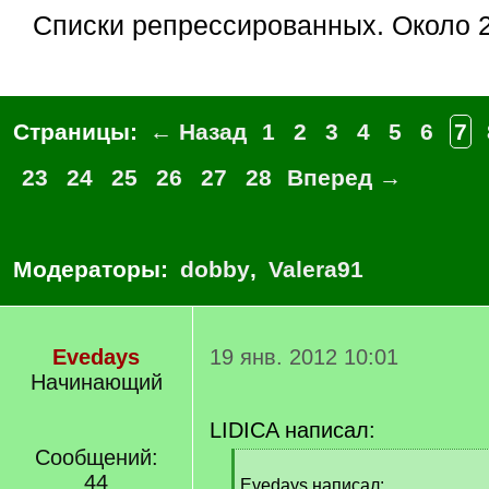
Списки репрессированных. Около
Страницы:
← Назад
1
2
3
4
5
6
7
23
24
25
26
27
28
Вперед →
Модераторы:
dobby
,
Valera91
Evedays
19 янв. 2012 10:01
Начинающий
LIDICA написал:
Сообщений:
[
44
q
Evedays написал: