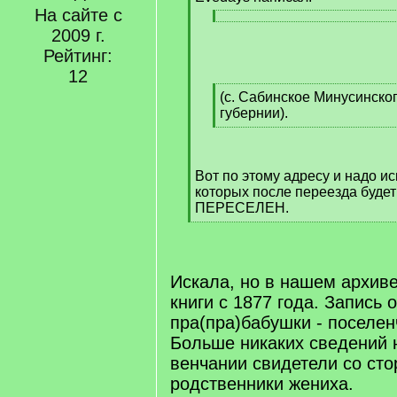
]
На сайте с
[
[
2009 г.
q
/
Рейтинг:
]
q
]
12
[
(с. Сабинское Минусинско
q
губернии).
]
[
/
q
Вот по этому адресу и надо ис
]
которых после переезда буде
ПЕРЕСЕЛЕН.
[
/
q
]
Искала, но в нашем архив
книги с 1877 года. Запись 
пра(пра)бабушки - поселен
Больше никаких сведений н
венчании свидетели со сто
родственники жениха.