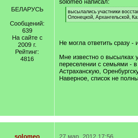
solomeo написал:
БЕЛАРУСЬ
[
высылались участники восста
q
Олонецкой, Архангельской, Ка
]
Сообщений:
[
/
639
q
На сайте с
]
Не могла ответить сразу - 
2009 г.
Рейтинг:
Мне известно о высылках у
4816
переселении с семьями - 
Астраханскую, Оренбургск
Наверное, список не полны
solomeo
27 мар. 2012 17:56