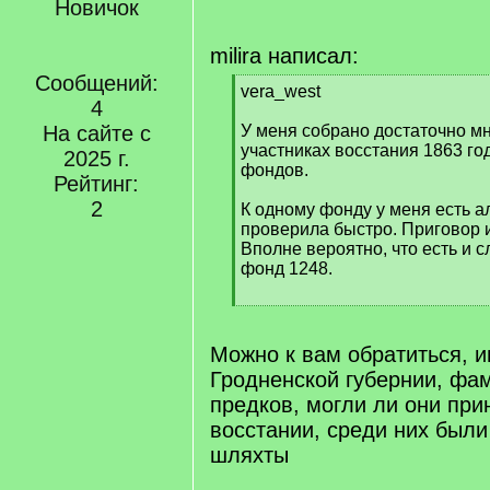
Новичок
milira написал:
Сообщений:
[
vera_west
4
q
]
На сайте с
У меня собрано достаточно м
участниках восстания 1863 го
2025 г.
фондов.
Рейтинг:
2
К одному фонду у меня есть а
проверила быстро. Приговор и
Вполне вероятно, что есть и 
фонд 1248.
[
/
q
Можно к вам обратиться, и
]
Гродненской губернии, фа
предков, могли ли они при
восстании, среди них были
шляхты