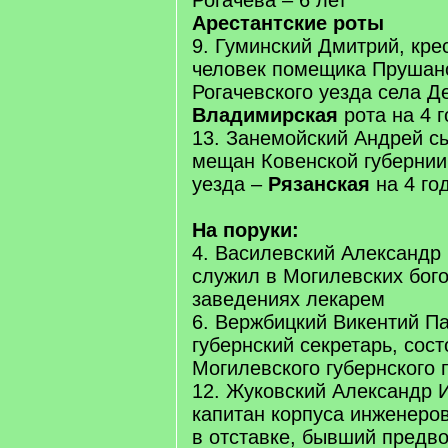
Рогачева – 6 лет
Арестантские роты
9. Гуминский Дмитрий, кре
человек помещика Прушано
Рогачевского уезда села Д
Владимирская
рота на 4 г
13. Занемойский Андрей с
мещан Ковенской губернии
уезда –
Рязанская
на 4 го
На поруки:
4. Василевский Александр 
служил в Могилевских бог
заведениях лекарем
6. Вержбицкий Викентий П
губернский секретарь, сос
Могилевского губернского 
12. Жуковский Александр 
капитан корпуса инженеро
в отставке, бывший предв