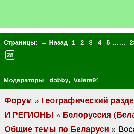
Страницы:
← Назад
1
2
3
4
5
... ...
2
28
Модераторы:
dobby
,
Valera91
Форум
»
Географический разд
И РЕГИОНЫ
»
Белоруссия (Бел
Общие темы по Беларуси
» Вос