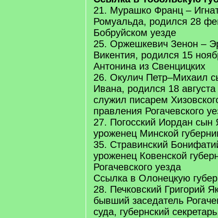
21. Мурашко Франц – Игна
Ромуальда, родился 28 фев
Бобруйском уезде
25. Оржешкевич Зенон – Э
Викентия, родился 15 ноябр
Антонина из Свенцицких
26. Окулич Петр–Михаил с
Ивана, родился 18 августа 
служил писарем Хизовског
правления Рогачевского уе
27. Погосский Иордан сын 
уроженец Минской губерни
35. Стравинский Бонифати
уроженец Ковенской губерн
Рогачевского уезда
Ссылка в Олонецкую губе
28. Печковский Григорий Я
бывший заседатель Рогаче
суда, губернский секретарь