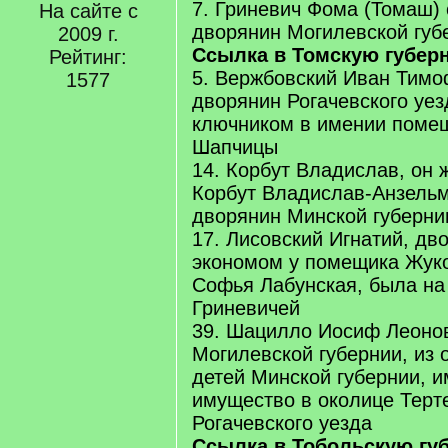
7. Гриневич Фома (Томаш)
На сайте с
дворянин Могилевской губ
2009 г.
Ссылка в Томскую губер
Рейтинг:
5. Вержбовский Иван Тимо
1577
дворянин Рогачевского уез
ключником в имении поме
Шапчицы
14. Корбут Владислав, он
Корбут Владислав-Анзельм
дворянин Минской губерни
17. Лисовский Игнатий, дв
экономом у помещика Жуко
Софья Лабунская, была на
Гриневичей
39. Шацилло Иосиф Леонов
Могилевской губернии, из
детей Минской губернии, 
имущество в околице Терт
Рогачевского уезда
Ссылка в Тобольскую гу