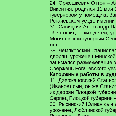
24. Оржешкевич Оттон – А
Викентия, родился 11 мая 1
гувернером у помещика За
Рогачевском уезде имении
31. Савицкий Александр Па
обер-офицерских детей, у
Могилевской губернии Сенн
лет
38. Чемпковский Станисла
дворян, уроженец Минской
занимался размежевание з
Свержень Рогачевского уез
Каторжные работы в руд
11. Дзержановский Стани
(Иванов) сын, он же Стани
из дворян Плоцкой губерни
Серпец Плоцкой губернии –
30. Рысинский Юлиан сын 
уроженец Люблинской губе