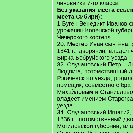
чиновника 7-го класса
Без указания места ссыл
места Сибири):
1.Буген Венедикт Иванов с
уроженец Ковенской губерн
Чечерского костела
20. Местер Иван сын Яна, 
1841 г., дворянин, владел
Бирча Бобруйского уезда
32. Случановский Петр – Л
Людвига, потомственный 
Рогачевского уезда, родилс
помещик, совместно с бра
Михайловым и Станислав
владеет имением Старогра
уезда
34. Случановский Игнатий,
1836 г., потомственный дв
Могилевской губернии, вл
Староград Рогачевского уе