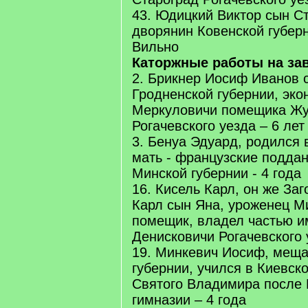
43. Юдицкий Виктор сын С
дворянин Ковенской губерн
Вильно
Каторжные работы на за
2. Брикнер Иосиф Иванов 
Гродненской губернии, эко
Меркуловичи помещика Жу
Рогачевского уезда – 6 лет
3. Бенуа Эдуард, родился в
мать - французские подда
Минской губернии - 4 года
16. Кисель Карл, он же За
Карл сын Яна, уроженец М
помещик, владел частью и
Денисковичи Рогачевского 
19. Минкевич Иосиф, меща
губернии, учился в Киевск
Святого Владимира после 
гимназии – 4 года