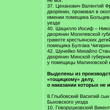
не мог.
37. Цеханович Валентий Ф
дворянин, проживал в око
имении помещика Больцеви
уезде
40. Шацилло Иосиф – Нико
дворянин Могилевской губе
грамоте крестьянских дете
помещика Булгака Чигирин
42. Шунейко Михайло Стан
дворянин Минской губерни
у помещицы Малиновской 
Выделены из производст
«тощицкому» делу,
о наказании которых не и
8.Глыбовский Василий сын
Быховского уезда
10. Говорушковский Викен