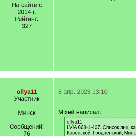
На сайте с
2014 г.
Рейтинг:
327
ollya11
6 апр. 2023 13:10
Участник
Мiхей написал:
Минск
[
ollya11
Сообщений:
q
LVIA 668-1-407. Список лиц, к
]
76
Ковенской, Гродненской, Минс