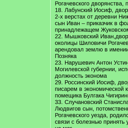
Рогачевского дворянства,
18. Лабунский Иосиф, дво
2-х верстах от деревни Ни
сын Иван – приказчик в фо
принадлежащем Жуковско
22. Мышковский Иван,двор
околицы Шиловичи Рогачев
арендовал землю в имени
Позняка
23. Нарушевич Антон Усти
Могилевской губернии, исп
должность эконома
29. Россинский Иосиф, дво
писарем в экономической 
помещика Булгака Чигирин
33. Случановский Станисл
Людвигов сын, потомствен
Рогачевского уезда, родилс
связи с болезнью принять 