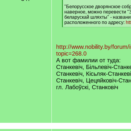
[
q
"Белорусское дворянское собр
]
наверное, можно перевести "
беларускай шляхты" - названи
расположенного по адресу:
ht
[
/
q
]
http://www.nobility.by/forum
topic=268.0
А вот фамилии от туда:
Станкевіч, Більлевіч-Станке
Станкевіч, Кісьляк-Станкев
Станкевіч, Цецяйковіч-Стан
гл. Лабоўскі, Станковіч