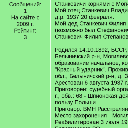
Станкевичи корнями с Мог
Сообщений:
Мой отец Станкевич Влад
1
д.р. 1937 20 февраля.
На сайте с
Мой дед Станкевич Филип
2009 г.
(возможно был Стефанович
Рейтинг:
Станкевич Филип Степано
3
Родился 14.10.1892, БССР,
Белыничский р-н, Могилевс
образование начальное; ко
"Красный ударник". Прожи
обл., Белыничский р-н, д. 
Арестован 6 августа 1937 г
Приговорен: судебный орга
г., обв.: 68 - Шпионская де
пользу Польши.
Приговор: ВМН Расстрелян 
Место захоронения - Моги
Реабилитирован 3 июля 19