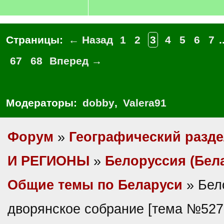
Страницы:
← Назад
1
2
3
4
5
6
7
.
67
68
Вперед →
Модераторы:
dobby
,
Valera91
Форум
»
Географический разд
И РЕГИОНЫ
»
Белоруссия (Бел
Общие темы по Беларуси
» Бел
дворянское собрание [тема №527