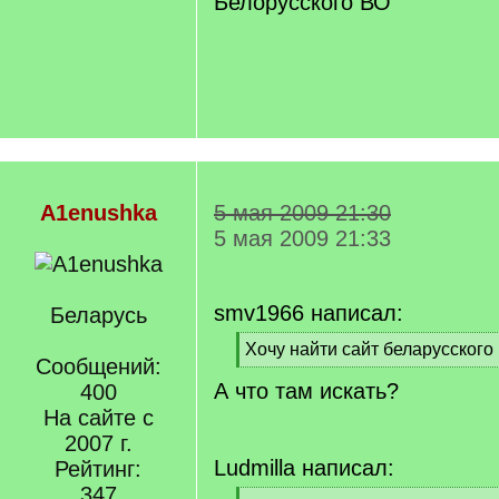
Белорусского ВО
A1enushka
5 мая 2009 21:30
5 мая 2009 21:33
smv1966 написал:
Беларусь
[
Хочу найти сайт беларусского
Сообщений:
q
[
А что там искать?
]
400
/
q
На сайте с
]
2007 г.
Ludmilla написал:
Рейтинг:
347