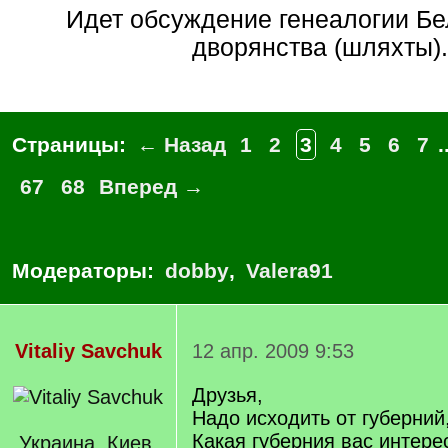
Идет обсуждение генеалогии Бе
дворянства (шляхты).
Страницы:
← Назад
1
2
3
4
5
6
7
.
67
68
Вперед →
Модераторы:
dobby
,
Valera91
Vitaliy Savchuk
12 апр. 2009 9:53
Друзья,
Надо исходить от губерний,
Какая губерния вас интере
Украина, Киев,