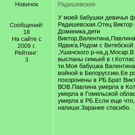
Новичок
Радишевские
У моей бабушки девичья 
Радишевская.Отец Виктор 
Сообщений:
Доминика,дети
18
Виктор,Валентина,Павлина
На сайте с
Ядвига.Родом с Витебской
2009 г.
,Ушачского р-на,д.Мосар.В 
Рейтинг:
высланы семьей в г.Котлас
3
ти.Моя бабушка Валентина
войной в Белоруссию.Ее р
похоронены в РБ.Брат Викт
ВОВ.Павлина умерла в Ко
умерла в Гомельской обла
умерла в РБ.Если еще что,
напиши.Заранее спасибо.