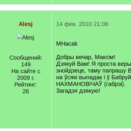
Alesj
14 фев. 2010 21:08
MHacak
Добры вечар, Максім!
Сообщений:
Дзякуй Вам! Я проста веры
149
знойдзеце, таму папрашу В
На сайте с
на ўсякі выпадак і ў Бабруй
2009 г.
НАХМАНОВІЧАЎ (габрэі).
Рейтинг:
Загадзя дзякую!
26