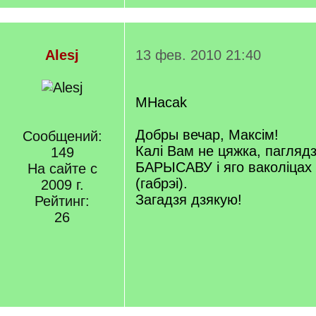
Alesj
13 фев. 2010 21:40
MHacak
Добры вечар, Максім!
Сообщений:
Калі Вам не цяжка, паглядзі
149
БАРЫСАВУ і яго ваколіц
На сайте с
(габрэі).
2009 г.
Загадзя дзякую!
Рейтинг:
26