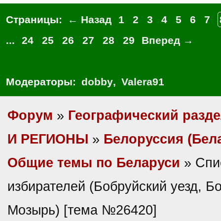
Страницы:
← Назад
1
2
3
4
5
6
7
...
24
25
26
27
28
29
Вперед →
Модераторы:
dobby
,
Valera91
Форум
»
Географический разд
И РЕГИОНЫ
»
Белоруссия (Бел
Общие темы по Беларуси
» Спи
избирателей (Бобруйский уезд, Б
Мозырь) [тема №26420]