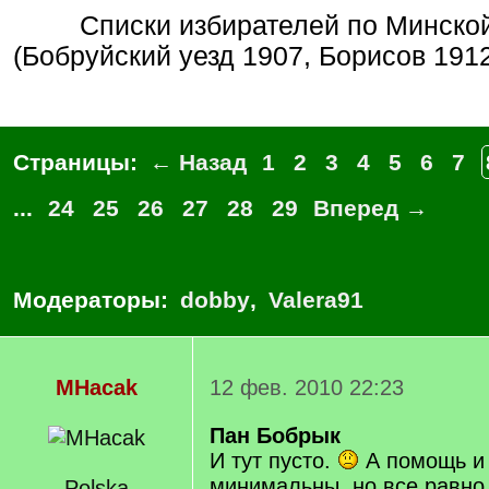
Списки избирателей по Минской губернии
(Бобруйский уезд 1907, Борисов 191
Страницы:
← Назад
1
2
3
4
5
6
7
...
24
25
26
27
28
29
Вперед →
Модераторы:
dobby
,
Valera91
MHacak
12 фев. 2010 22:23
Пан Бобрык
И тут пусто.
А помощь и
минимальны, но все равно
Polska