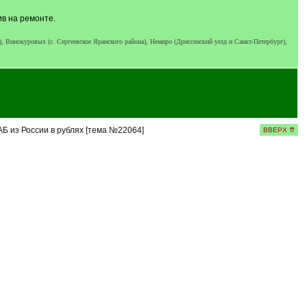
ив на ремонте.
Винокуровых (с. Сергеевское Яранского района), Немиро (Дриссенский уезд и Санкт-Петербург),
Б из России в рублях [тема №22064]
ВВЕРХ ⇈