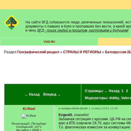
На сайте ВГД собираются люди, увлеченные генеалогией, исто
документы о павших в боях и пропавших без вести, в какой а
и чину.
ВГД - поиск людей в прошлом, настоящем и будущем!
VGD.RU
Раздел
Географический раздел
»
СТРАНЫ И РЕГИОНЫ
»
Белоруссия (Б
Страницы:
← Назад
1
2
← Назад
Вперед →
Модераторы:
dobby
,
Valer
Ki-Reel
1 ноября 2024 10:39
1 ноября 2024 10:39
EvgeniS
, спасибо!
Забавная ситуация с курсами. ЦБ РФ на се
курс в ВТБ озвучили 29,79, курс системы МИ
Ленинград/С.-Петербург
Сообщений: 1271
Т.о. фактическая комиссия за конвертацию
На сайте с 2008 г.