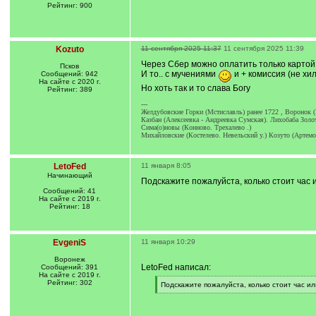
Рейтинг: 900
Kozuto
11 сентября 2025 11:37
11 сентября 2025 11:39
Через Сбер можно оплатить только карто
Псков
И то.. с мучениями
и + комиссия (не хи
Сообщений: 942
На сайте с 2020 г.
Но хоть так и то слава Богу
Рейтинг: 389
---
Желдубовские Горки (Мстиславль) ранее 1722 , Воронок (
Казбан (Алексеевка - Андреевка Сумская). Лихобаба Золот
Сима(о)новы (Конново. Трехалево .)
Михайловские (Костелево. Невельский у.) Козуто (Артемо
LetoFed
11 января 8:05
Начинающий
Подскажите пожалуйста, колько стоит час 
Сообщений: 41
На сайте с 2019 г.
Рейтинг: 18
EvgeniS
11 января 10:29
Воронеж
LetoFed написал:
Сообщений: 391
На сайте с 2019 г.
Рейтинг: 302
[
Подскажите пожалуйста, колько стоит час ил
q
[
]
/
q
]