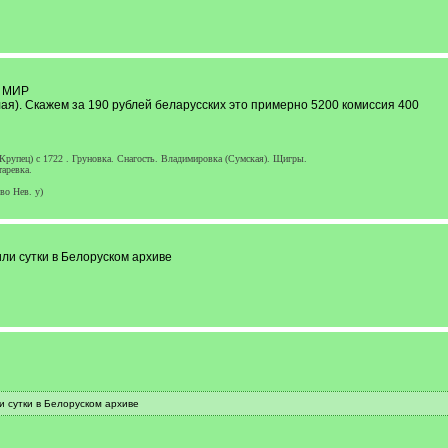
й МИР
лая). Скажем за 190 рублей беларусских это примерно 5200 комиссия 400
Крупец) с 1722 . Груновка. Снагость. Владимировка (Сумская). Щигры.
аревка.
во Нев. у)
или сутки в Белоруском архиве
и сутки в Белоруском архиве