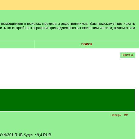
 помощников в поисках предков и родственников. Вам подскажут где искать
лить по старой фотографии принадлежность к воинским частям, ведомствам
ПОИСК
ВНИЗ ⇊
Наверх
##
 BYN/301 RUB будет ~9,4 RUB