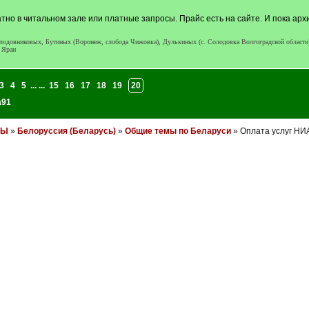
тно в читальном зале или платные запросы. Прайс есть на сайте. И пока арх
довниковых, Бутиных (Воронеж, слобода Чижовка), Дулькиных (с. Солодовка Волгоградской области), 
 Яран
3
4
5
... ...
15
16
17
18
19
20
a91
НЫ
»
Белоруссия (Беларусь)
»
Общие темы по Беларуси
» Оплата услуг НИА