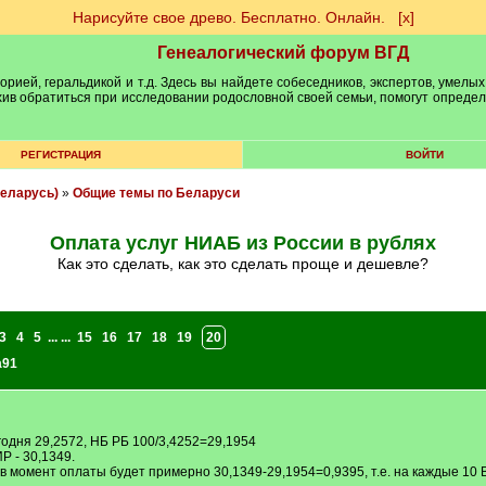
Нарисуйте свое древо. Бесплатно. Онлайн.
[х]
Генеалогический форум ВГД
рией, геральдикой и т.д. Здесь вы найдете собеседников, экспертов, умелых
рхив обратиться при исследовании родословной своей семьи, помогут опреде
РЕГИСТРАЦИЯ
ВОЙТИ
еларусь)
»
Общие темы по Беларуси
Оплата услуг НИАБ из России в рублях
Как это сделать, как это сделать проще и дешевле?
3
4
5
... ...
15
16
17
18
19
20
a91
годня 29,2572, НБ РБ 100/3,4252=29,1954
Р - 30,1349.
 в момент оплаты будет примерно 30,1349-29,1954=0,9395, т.е. на каждые 10