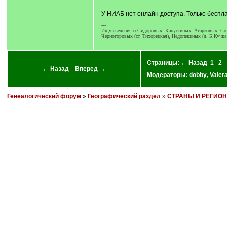
У НИАБ нет онлайн доступа. Только беспла
---
Ищу сведения о Сидоровых, Капустиных, Агарковых, Соло
Черногоровых (ст. Тихорецкая), Недопекиных (д. Б.Кучка
Страницы:
← Назад
1
2
← Назад
Вперед →
Модераторы:
dobby
,
Valer
Генеалогический форум
»
Географический раздел
»
СТРАНЫ И РЕГИО