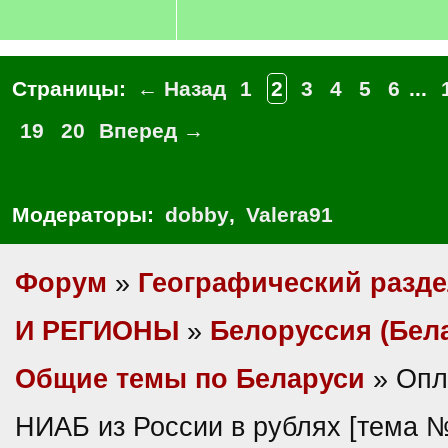
Страницы:
← Назад
1
2
3
4
5
6
...
19
20
Вперед →
Модераторы:
dobby
,
Valera91
Форум
»
Географический разд
И РЕГИОНЫ
»
Белоруссия (Бел
Общие темы по Беларуси
» Опл
НИАБ из России в рублях [тема 