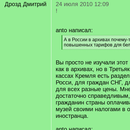
Дрозд Дмитрий
24 июля 2010 12:09
!
anto написал:
[
А в России в архивах почему-
q
повышенных тарифов для бел
]
[
/
q
Вы просто не изучали этот
]
как в архивах, но в Третья
кассах Кремля есть раздел
Росси, для граждан СНГ, д
для всех разные цены. Мне
достаточно справедливым,
гражданин страны оплачива
музей своими налогами в о
иностранца.
anto написал: