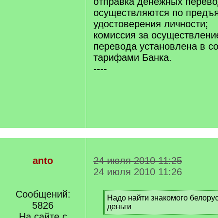
отправка денежных перев
осуществляются по предъ
удостоверения личности;
комиссия за осуществлени
перевода установлена в со
тарифами Банка.
----
anto
24 июля 2010 11:25
24 июля 2010 11:26
Сообщений:
[
Надо найти знакомого белорус
5826
q
деньги
]
На сайте с
[