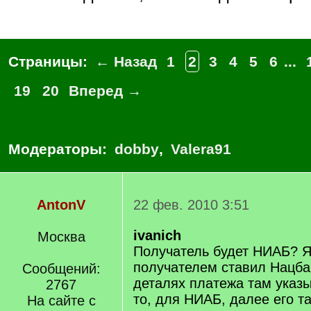
Страницы:
← Назад
1
2
3
4
5
6
...
19
20
Вперед →
Модераторы:
dobby
,
Valera91
AntonV
22 фев. 2010 3:51
ivanich
Москва
Получатель будет НИАБ? Я
получателем ставил Нацбан
Сообщений:
деталях платежа там указы
2767
то, для НИАБ, далее его т
На сайте с