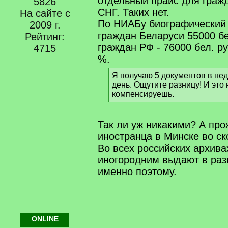
отдельный прайс для граж
5826
СНГ. Таких нет.
На сайте с
По НИАБу биографический 
2009 г.
граждан Беларуси 55000 бе
Рейтинг:
граждан РФ - 76000 бел. ру
4715
%.
[
Я получаю 5 документов в нед
q
день. Ощутите разницу! И это
]
компенсируешь.
[
/
q
Так ли уж никакими? А про
]
иностранца в Минске во ск
Во всех российских архива
иногородним выдают в раз
именно поэтому.
ONLINE