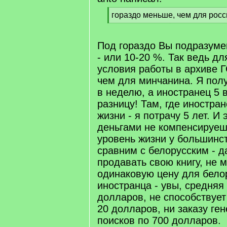
[
гораздо меньше, чем для росс
q
[
]
/
q
Под гораздо Вы подразуме
]
- или 10-20 %. Так ведь д
условия работы в архиве
чем для минчанина. Я пол
в неделю, а иностранец 5 
разницу! Там, где иностран
жизни - я потрачу 5 лет. И
деньгами не компенсируеш
уровень жизни у большинс
сравним с белорусским - д
продавать свою книгу, не 
одинаковую цену для бело
иностранца - увы, средняя
долларов, не способствует 
20 долларов, ни заказу ге
поисков по 700 долларов.