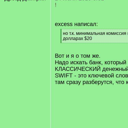
!
excess написал:
[
но т.к. минимальная комиссия
q
долларах $20
]
[
/
q
Вот и я о том же.
]
Надо искать банк, который
КЛАССИЧЕСКИЙ денежный 
SWIFT - это ключевой слов
там сразу разберутся, что 