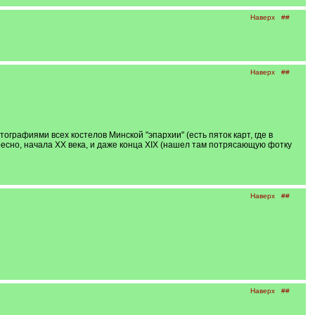
Наверх
##
Наверх
##
отографиями всех костелов Минской "эпархии" (есть пяток карт, где в
ересно, начала ХХ века, и даже конца XIX (нашел там потрясающую фотку
Наверх
##
Наверх
##