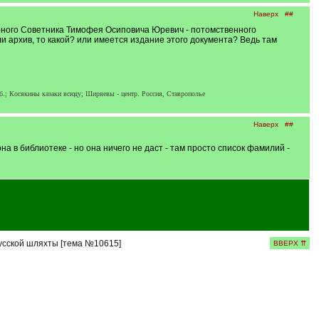
Наверх
##
рного Советника Тимофея Осиповича Юревич - потомственного
ли архив, то какой? или имеется издание этого документа? Ведь там
.; Косякины казаки всюду; Ширяевы - центр. Россия, Ставрополье
Наверх
##
на в библиотеке - но она ничего не даст - там просто список фамилий -
усской шляхты [тема №10615]
ВВЕРХ ⇈