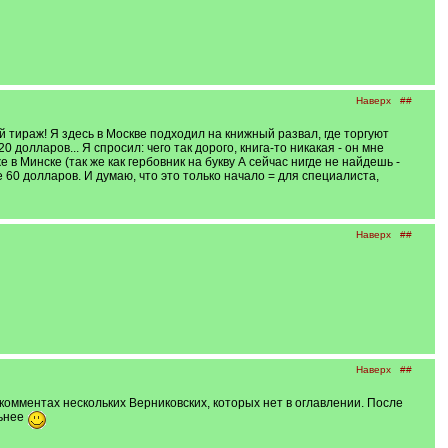
Наверх
##
ый тираж! Я здесь в Москве подходил на книжный развал, где торгуют
0 долларов... Я спросил: чего так дорого, книга-то никакая - он мне
е в Минске (так же как гербовник на букву А сейчас нигде не найдешь -
же 60 долларов. И думаю, что это только начало = для специалиста,
Наверх
##
Наверх
##
комментах нескольких Верниковских, которых нет в оглавлении. После
льнее