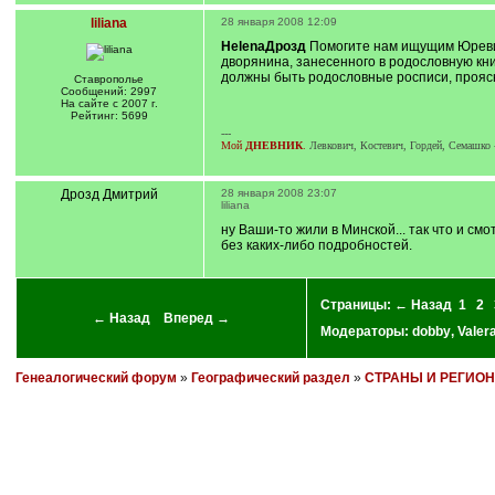
liliana
28 января 2008 12:09
Helena
Дрозд
Помогите нам ищущим Юревич
дворянина, занесенного в родословную книг
должны быть родословные росписи, проясн
Ставрополье
Сообщений: 2997
На сайте с 2007 г.
Рейтинг: 5699
---
Мой
ДНЕВНИК
.
Левкович, Костевич, Гордей, Семашко 
Дрозд Дмитрий
28 января 2008 23:07
liliana
ну Ваши-то жили в Минской... так что и см
без каких-либо подробностей.
Страницы:
← Назад
1
2
← Назад
Вперед →
Модераторы:
dobby
,
Valer
Генеалогический форум
»
Географический раздел
»
СТРАНЫ И РЕГИО