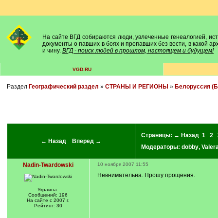
На сайте ВГД собираются люди, увлеченные генеалогией, исто
документы о павших в боях и пропавших без вести, в какой а
и чину.
ВГД - поиск людей в прошлом, настоящем и будущем!
VGD.RU
Раздел
Географический раздел
»
СТРАНЫ И РЕГИОНЫ
»
Белоруссия (Б
Страницы:
← Назад
1
2
← Назад
Вперед →
Модераторы:
dobby
,
Valer
Nadin-Twardowski
10 ноября 2007 11:55
Невнимательна. Прошу прощения.
Украина.
Сообщений: 196
На сайте с 2007 г.
Рейтинг: 30