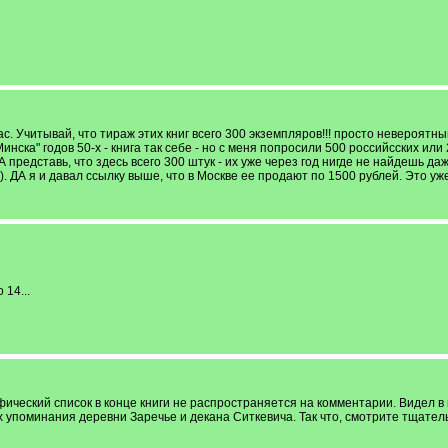
ас. Учитывай, что тираж этих книг всего 300 экземпляров!!! просто невероятн
нска" годов 50-х - книга так себе - но с меня попросили 500 российсских или 2
А представь, что здесь всего 300 штук - их уже через год нигде не найдешь даж
р). ДА я и давал ссылку выше, что в Москве ее продают по 1500 рублей. Это у
 14...
ический список в конце книги не распространяется на комментарии. Видел в 
 упоминания деревни Заречье и декана Ситкевича. Так что, смотрите тщате