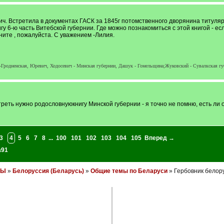
. Встретила в документах ГАСК за 1845г потомственного дворянина титуля
у 6-ю часть Витебской губернии. Где можно познакомиться с этой книгой - ес
ите , пожалуйста. С уважением -Лилия.
-Гродненская, Юревич, Ходосевич - Минская губернии, Дашук - Гомельщина;Жуковский - Сувалкская губ
отреть нужно родословнуюкнигу Минской губернии - я точно не помню, есть ли о
3
4
5
6
7
8
...
100
101
102
103
104
105
Вперед →
a91
НЫ
»
Белоруссия (Беларусь)
»
Общие темы по Беларуси
» Гербовник белор