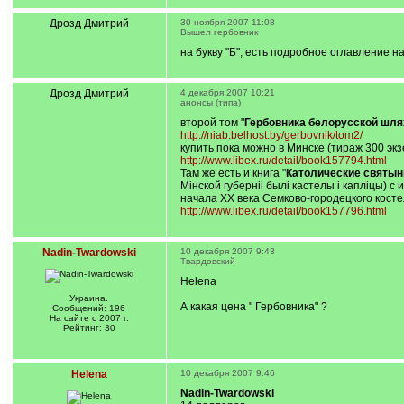
Дрозд Дмитрий
30 ноября 2007 11:08
Вышел гербовник
на букву "Б", есть подробное оглавление н
Дрозд Дмитрий
4 декабря 2007 10:21
анонсы (типа)
второй том "
Гербовника белорусской шл
http://niab.belhost.by/gerbovnik/tom2/
купить пока можно в Минске (тираж 300 экз
http://www.libex.ru/detail/book157794.html
Там же есть и книга "
Католические святын
Мінской губерніі былі кастелы і капліцы)
начала XX века Семково-городецкого косте
http://www.libex.ru/detail/book157796.html
Nadin-Twardowski
10 декабря 2007 9:43
Твардовский
Helena
Украина.
А какая цена " Гербовника" ?
Сообщений: 196
На сайте с 2007 г.
Рейтинг: 30
Helena
10 декабря 2007 9:46
Nadin-Twardowski