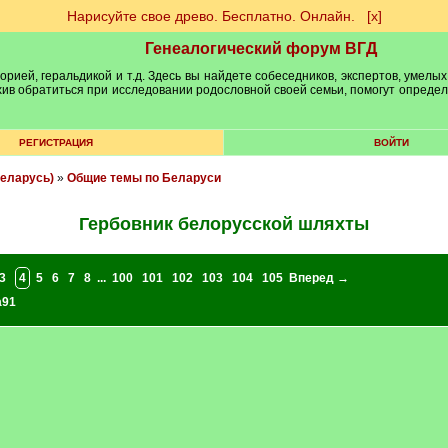
Нарисуйте свое древо. Бесплатно. Онлайн.
[х]
Генеалогический форум ВГД
рией, геральдикой и т.д. Здесь вы найдете собеседников, экспертов, умелых
рхив обратиться при исследовании родословной своей семьи, помогут опреде
РЕГИСТРАЦИЯ
ВОЙТИ
еларусь)
»
Общие темы по Беларуси
Гербовник белорусской шляхты
3
4
5
6
7
8
...
100
101
102
103
104
105
Вперед →
a91