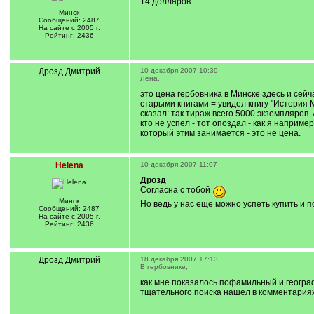
14 долларов.
Минск
Сообщений: 2487
На сайте с 2005 г.
Рейтинг: 2436
Дрозд Дмитрий
10 декабря 2007 10:39
Лена,
это цена гербовника в Минске здесь и сейч
старыми книгами = увидел книгу "История Ми
сказал: так тираж всего 5000 экземпляров. 
кто не успел - тот опоздал - как я наприме
который этим занимается - это не цена.
Helena
10 декабря 2007 11:07
Дрозд
Согласна с тобой
Минск
Но ведь у нас еще можно успеть купить и по
Сообщений: 2487
На сайте с 2005 г.
Рейтинг: 2436
Дрозд Дмитрий
18 декабря 2007 17:13
В гербовнике,
как мне показалось пофамильный и географ
тщательного поиска нашел в комментариях