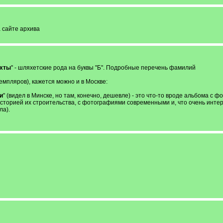
а сайте архива
яхты
" - шляхетские рода на буквы "Б". Подробные перечень фамилий
емпляров), кажется можно и в Москве:
и
" (видел в Минске, но там, конечно, дешевле) - это что-то вроде альбома с ф
 с историей их строительства, с фотографиями современными и, что очень инт
ла).