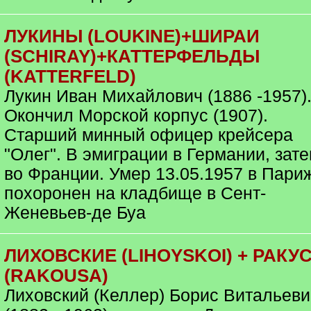
ЛУКИНЫ (LOUKINE)+ШИРАИ
(SCHIRAY)+КАТТЕРФЕЛЬДЫ
(KATTERFELD)
Лукин Иван Михайлович (1886 -1957)
Окончил Морской корпус (1907).
Старший минный офицер крейсера
"Олег". В эмиграции в Германии, зат
во Франции. Умер 13.05.1957 в Пари
похоронен на кладбище в Сент-
Женевьев-де Буа
ЛИХОВСКИЕ (LIHOYSKOI) + РАКУ
(RAKOUSA)
Лиховский (Келлер) Борис Витальеви