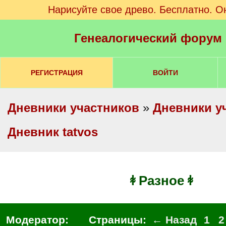
Нарисуйте свое древо. Бесплатно. О
Генеалогический форум
РЕГИСТРАЦИЯ
ВОЙТИ
Дневники участников
»
Дневники у
Дневник tatvos
ꬸ Разное ꬸ
Модератор:
Страницы:
← Назад
1
2