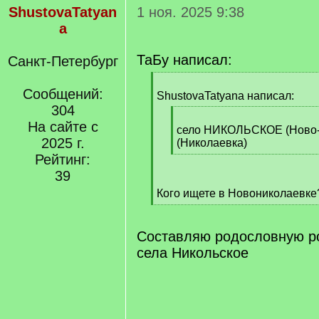
ShustovaTatyan
1 ноя. 2025 9:38
a
ТаБу написал:
Санкт-Петербург
[
Сообщений:
q
ShustovaTatyana написал:
]
304
[
На сайте с
q
село НИКОЛЬСКОЕ (Ново-
2025 г.
]
(Николаевка)
[
Рейтинг:
/
39
q
Кого ищете в Новониколаевке
]
[
/
q
Составляю родословную р
]
села Никольское