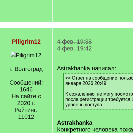
Piligrim12
4 фев. 19:38
4 фев. 19:42
Astrakhanka написал:
г. Волгоград
[
>> Ответ на сообщение пользов
Сообщений:
q
января 2026 20:49
]
1646
К сожалению, не могу посмотр
На сайте с
после регистрации требуется
2020 г.
уровень доступа.
Рейтинг:
[
/
11012
q
Astrakhanka
]
Конкретного человека пож