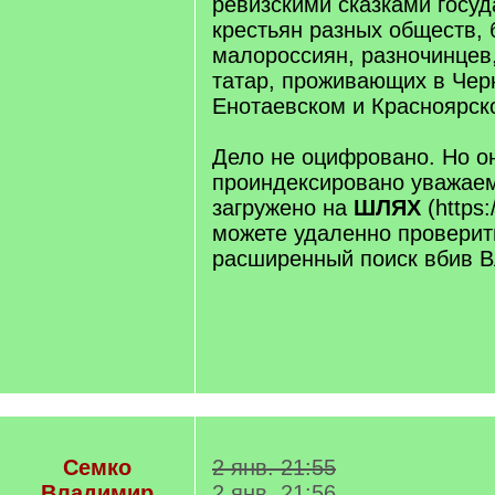
ревизскими сказками госу
крестьян разных обществ,
малороссиян, разночинцев
татар, проживающих в Чер
Енотаевском и Красноярск
Дело не оцифровано. Но о
проиндексировано уважае
загружено на
ШЛЯХ
(https:/
можете удаленно проверит
расширенный поиск вбив В
Семко
2 янв. 21:55
Владимир
2 янв. 21:56