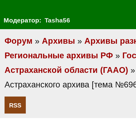
Модератор:
Tasha56
Форум
»
Архивы
»
Архивы раз
Региональные архивы РФ
»
Гос
Астраханской области (ГААО)
»
Астраханского архива [тема №69
RSS