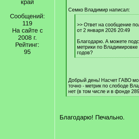
край
[
q
Семко Владимир написал:
]
Сообщений:
[
119
q
>> Ответ на сообщение пол
На сайте с
]
от 2 января 2026 20:49
2008 г.
Благодарю. А можете подск
Рейтинг:
метрики по Владимировке 
95
годов?
[
/
q
]
Добрый день! Насчет ГАВО мо
точно - метрик по слободе Вл
нет (в том числе и в фонде 289
[
/
q
]
Благодарю! Печально.