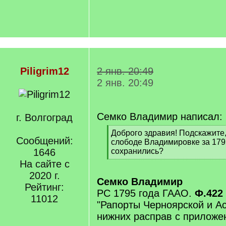
Piligrim12
2 янв. 20:49
2 янв. 20:49
Семко Владимир написал:
г. Волгоград
[
Доброго здравия! Подскажите,
Сообщений:
q
слободе Владимировке за 179
]
1646
сохранились?
[
На сайте с
/
2020 г.
q
Семко Владимир
Рейтинг:
]
РС 1795 года ГААО.
Ф.422 
11012
"Рапорты Черноярской и А
нижних расправ с приложе