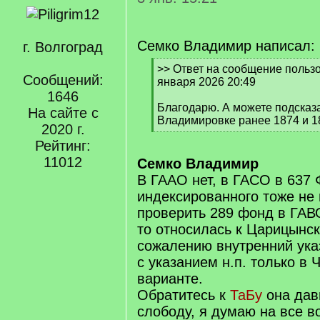
Семко Владимир написал:
г. Волгоград
[
>> Ответ на сообщение пользов
Сообщений:
q
января 2026 20:49
]
1646
Благодарю. А можете подсказа
На сайте с
Владимировке ранее 1874 и 1
2020 г.
[
Рейтинг:
/
q
11012
Семко Владимир
]
В ГААО нет, в ГАСО в 637 
индексированного тоже не 
проверить 289 фонд в ГАВО
то относилась к Царицынск
сожалению внутренний ука
с указанием н.п. только в
варианте.
Обратитесь к
ТаБу
она дав
слободу, я думаю на все в