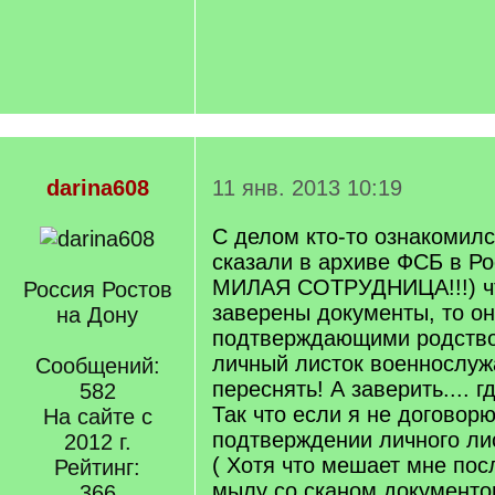
darina608
11 янв. 2013 10:19
С делом кто-то ознакомилс
сказали в архиве ФСБ в Р
МИЛАЯ СОТРУДНИЦА!!!) чт
Россия Ростов
заверены документы, то о
на Дону
подтверждающими родство..
личный листок военнослу
Сообщений:
переснять! А заверить.... г
582
Так что если я не договорю
На сайте с
подтверждении личного лис
2012 г.
( Хотя что мешает мне пос
Рейтинг:
мылу со сканом документо
366