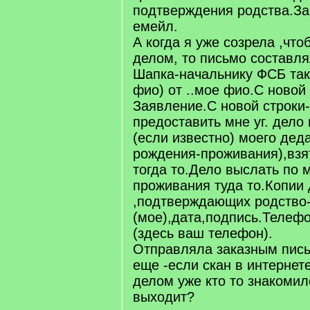
подтверждения родства.За
емейл.
А когда я уже созрела ,что
делом, то письмо составля
Шапка-начальнику ФСБ тако
фио) от ..мое фио.С новой
Заявление.С новой строки
предоставить мне уг. дело
(если известно) моего дед
рождения-проживания),взя
тогда то.Дело выслать по 
проживания туда то.Копии 
,подтверждающих родство-
(мое),дата,подпись.Телефо
(здесь ваш телефон).
Отправляла заказным пис
еще -если скан в интернете
делом уже кто то знакоми
выходит?