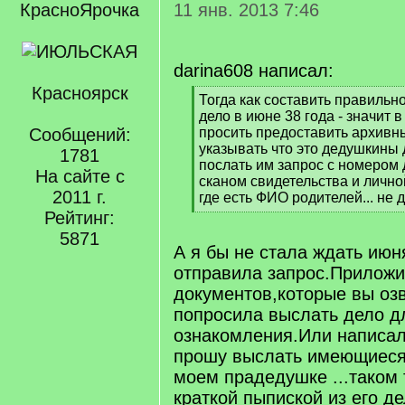
КрасноЯрочка
11 янв. 2013 7:46
darina608 написал:
Красноярск
[
Тогда как составить правильн
q
дело в июне 38 года - значит 
]
Сообщений:
просить предоставить архивн
указывать что это дедушкины
1781
послать им запрос с номером 
На сайте с
сканом свидетельства и лично
2011 г.
где есть ФИО родителей... не 
[
Рейтинг:
/
5871
q
А я бы не стала ждать июн
]
отправила запрос.Приложи
документов,которые вы оз
попросила выслать дело д
ознакомления.Или написал
прошу выслать имеющиеся 
моем прадедушке ...таком 
краткой пыпиской из его д