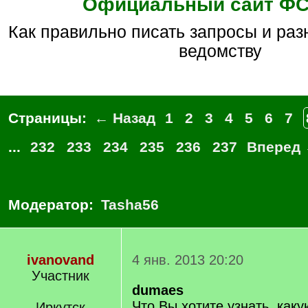
Официальный сайт Ф
как правильно писать запросы и разные вопросы по
ведомству
Страницы:
← Назад
1
2
3
4
5
6
7
...
232
233
234
235
236
237
Вперед
Модератор:
Tasha56
ivanovand
4 янв. 2013 20:20
Участник
dumaes
Что Вы хотите узнать, ка
Иркутск