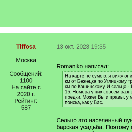
Tiffosa
13 окт. 2023 19:35
Москва
Romaniko написал:
Сообщений:
[
На карте не сумею, я вижу опи
1100
q
км от Бежецка по Углицкому тр
]
На сайте с
км по Кашинскому. И сельцо - 
15. Номера у них совсем раз
2020 г.
предки. Может Вы и правы, у 
Рейтинг:
поиска, как у Вас.
587
[
/
q
Сельцо это населенный пун
]
барская усадьба. Поэтому 