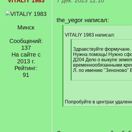
VITALIY 1983
7 дек. 2023 12:10
the_yegor написал:
Минск
[
q
VITALIY 1983 написал:
]
Сообщений:
[
137
q
Здравствуйте формучане.
На сайте с
]
Нужна помощь! Нужно сфо
Д204 Дело о выкупе земе
2013 г.
временнообязанными крес
Рейтинг:
Л. по имению "Зеноново" 
91
[
/
q
]
Попробуйте в центрах удален
[
/
q
]