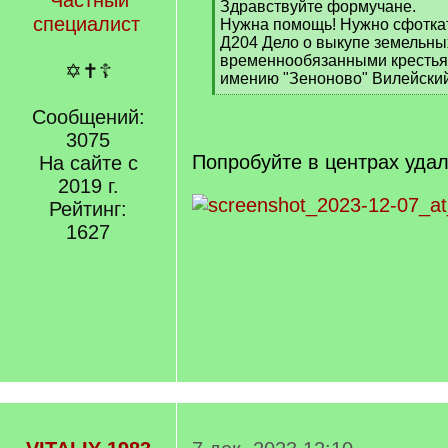
Частный
[
Здравствуйте формучане.
специалист
q
Нужна помощь! Нужно сфоткат
]
Д204 Дело о выкупе земельны
временнообязанными крестьян
✡✝☦
имению "Зеноново" Вилейский
[
Сообщений:
/
q
3075
]
Попробуйте в центрах удал
На сайте с
2019 г.
Рейтинг:
1627