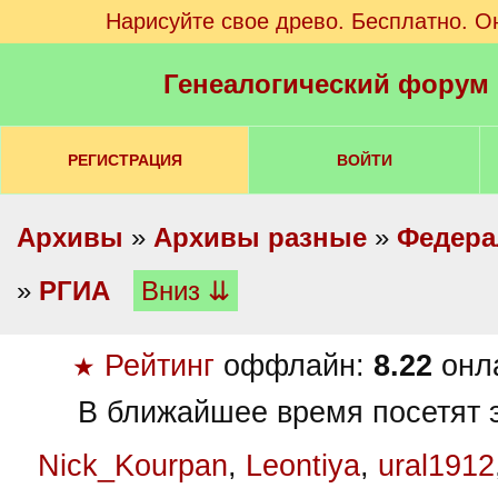
Нарисуйте свое древо. Бесплатно. О
Генеалогический форум
РЕГИСТРАЦИЯ
ВОЙТИ
Архивы
»
Архивы разные
»
Федера
»
РГИА
Вниз ⇊
Рейтинг
оффлайн:
8.22
онл
★
В ближайшее время посетят э
Nick_Kourpan
,
Leontiya
,
ural1912