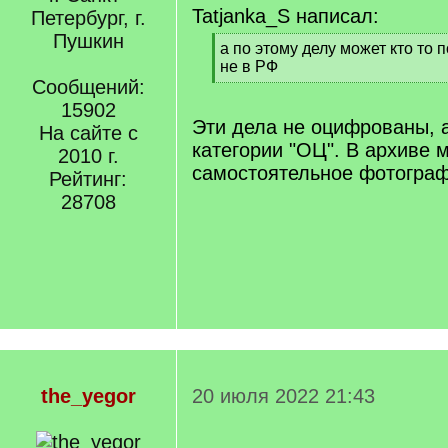
Tatjanka_S написал:
Петербург, г.
Пушкин
[
а по этому делу может кто то 
q
не в РФ
]
Сообщений:
[
/
15902
q
Эти дела не оцифрованы, а
На сайте с
]
категории "ОЦ". В архиве 
2010 г.
самостоятельное фотогра
Рейтинг:
28708
the_yegor
20 июля 2022 21:43