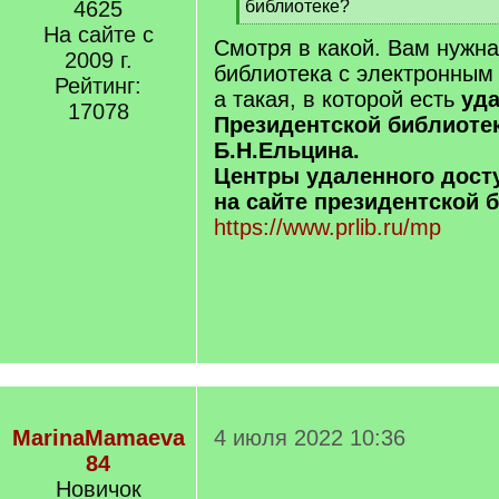
]
4625
библиотеке?
[
На сайте с
Смотря в какой. Вам нужн
/
2009 г.
q
библиотека с электронным
Рейтинг:
]
а такая, в которой есть
уда
17078
Президентской библиотек
Б.Н.Ельцина.
Центры удаленного дост
на сайте президентской 
https://www.prlib.ru/mp
MarinaMamaeva
4 июля 2022 10:36
84
Новичок