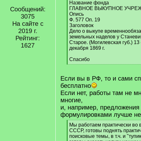
Название фонда
Сообщений:
ГЛАВНОЕ ВЫКУПНОЕ УЧРЕ
Опись
3075
Ф. 577 Оп. 19
На сайте с
Заголовок
2019 г.
Дело о выкупе временнообяз
земельных наделов у Станеви
Рейтинг:
Старое. (Могилевская губ.) 13 
1627
декабря 1869 г.
Спасибо
[
/
q
Если вы в РФ, то и сами сп
]
бесплатно
Если нет, работы там не мн
многие,
и, например, предложения
формулировками лучше не
[
Мы работаем практически во 
q
СССР, готовы поднять практи
]
поисковые темы, в т.ч. и "туп