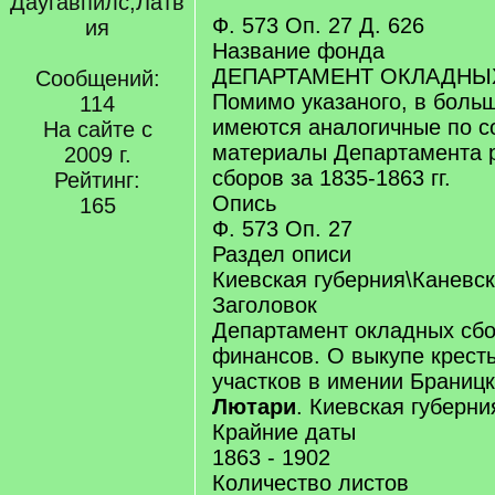
Даугавпилс,Латв
Ф. 573 Оп. 27 Д. 626
ия
Название фонда
ДЕПАРТАМЕНТ ОКЛАДНЫ
Сообщений:
Помимо указаного, в боль
114
имеются аналогичные по 
На сайте с
материалы Департамента р
2009 г.
сборов за 1835-1863 гг.
Рейтинг:
Опись
165
Ф. 573 Оп. 27
Раздел описи
Киевская губерния\Каневск
Заголовок
Департамент окладных сб
финансов. О выкупе крест
участков в имении Браницк
Лютари
. Киевская губерни
Крайние даты
1863 - 1902
Количество листов