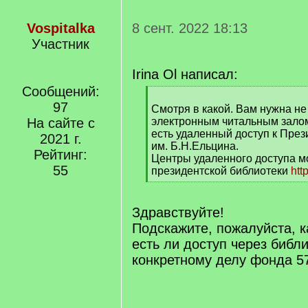
Vospitalka
8 сент. 2022 18:13
Участник
Irina Ol написал:
Сообщений:
[
97
q
Смотря в какой. Вам нужна не
]
На сайте с
электронным читальным залом,
есть удаленный доступ к През
2021 г.
им. Б.Н.Ельцина.
Рейтинг:
Центры удаленного доступа м
55
президентской библиотеки
htt
[
/
q
Здравствуйте!
]
Подскажите, пожалуйста, к
есть ли доступ через библи
конкретному делу фонда 5