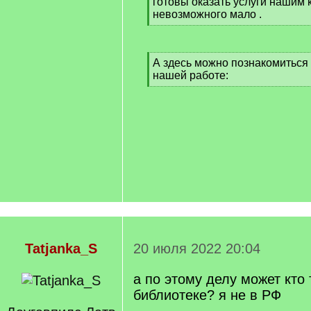
готовы оказать услуги нашим 
невозможного мало .
[
/
q
[
А здесь можно познакомиться 
]
q
нашей работе:
]
[
/
q
]
Tatjanka_S
20 июля 2022 20:04
а по этому делу может кто 
библиотеке? я не в РФ