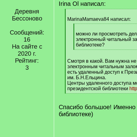
Irina Ol написал:
Деревня
[
Бессоново
q
MarinaMamaeva84 написал:
]
[
Сообщений:
q
можно ли просмотреть дел
16
]
электронный читальный з
библиотеке?
На сайте с
[
2020 г.
/
Рейтинг:
Смотря в какой. Вам нужна не
q
электронным читальным залом,
3
]
есть удаленный доступ к През
им. Б.Н.Ельцина.
Центры удаленного доступа м
президентской библиотеки
htt
[
/
q
Спасибо большое! Именно 
]
библиотеке)