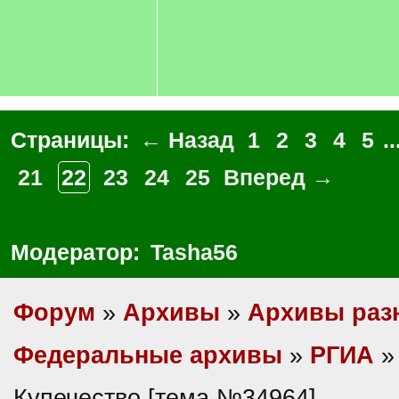
Страницы:
← Назад
1
2
3
4
5
..
21
22
23
24
25
Вперед →
Модератор:
Tasha56
Форум
»
Архивы
»
Архивы раз
Федеральные архивы
»
РГИА
»
Купечество [тема №34964]