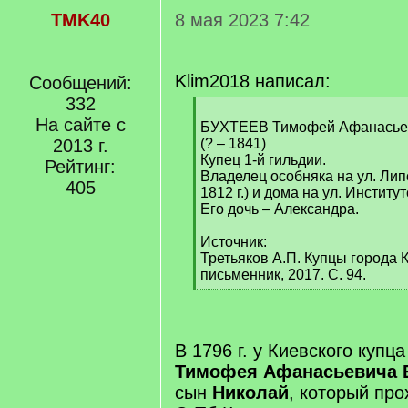
TMK40
8 мая 2023 7:42
Klim2018 написал:
Сообщений:
332
[
На сайте с
q
БУХТЕЕВ Тимофей Афанасье
]
2013 г.
(? – 1841)
Купец 1-й гильдии.
Рейтинг:
Владелец особняка на ул. Лип
405
1812 г.) и дома на ул. Институт
Его дочь – Александра.
Источник:
Третьяков А.П. Купцы города К
письменник, 2017. С. 94.
[
/
q
]
В 1796 г. у Киевского купца
Тимофея Афанасьевича 
сын
Николай
, который про