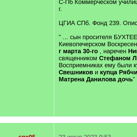
С-Пб Коммерческом училиш
г.
ЦГИА СПб. Фонд 239. Опис
" ... сын просителя БУХТЕ
Киевопечерском Воскресе
г марта 30-го
, наречен
Ни
священником
Стефаном Л
Восприемниках ему были к
Свешников
и
купца Рябч
Матрена Данилова дочь
"