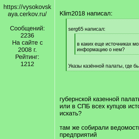
https://vysokovsk
Klim2018 написал:
aya.cerkov.ru/
[
Сообщений:
q
serg65 написал:
]
2236
[
На сайте с
q
в каких еще источниках м
2008 г.
]
информацию о нем?
[
Рейтинг:
/
1212
Указы казённой палаты, где б
q
[
]
/
q
]
губернской казенной пала
или в СПБ всех купцов ис
искать?
там же собирали ведомос
предприятий