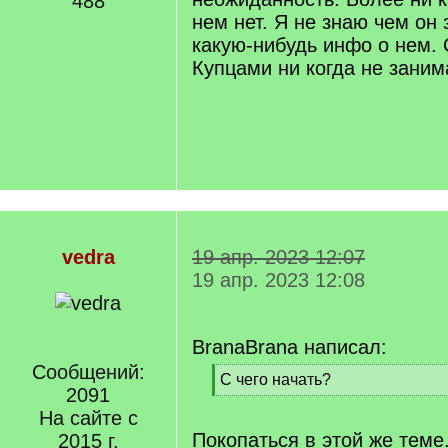
488
нем нет. Я не знаю чем он
какую-нибудь инфо о нем. 
Купцами ни когда не заним
vedra
19 апр. 2023 12:07
19 апр. 2023 12:08
BranaBrana написал:
Сообщений:
[
С чего начать?
2091
q
[
]
На сайте с
/
q
Покопаться в этой же теме
2015 г.