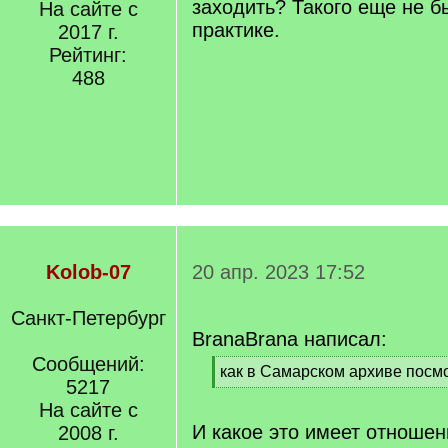
заходить? Такого еще не б
На сайте с
практике.
2017 г.
Рейтинг:
488
Kolob-07
20 апр. 2023 17:52
Санкт-Петербург
BranaBrana написал:
Сообщений:
[
как в Самарском архиве посм
5217
q
[
]
На сайте с
/
q
И какое это имеет отношен
2008 г.
]