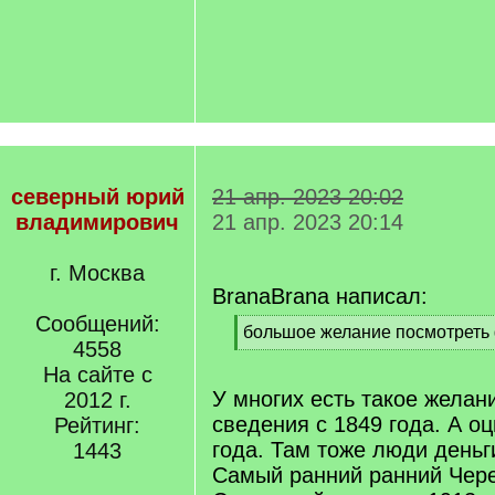
северный юрий
21 апр. 2023 20:02
владимирович
21 апр. 2023 20:14
г. Москва
BranaBrana написал:
Сообщений:
[
большое желание посмотреть 
4558
q
[
]
На сайте с
/
q
У многих есть такое желан
2012 г.
]
сведения с 1849 года. А о
Рейтинг:
года. Там тоже люди деньг
1443
Самый ранний ранний Чер