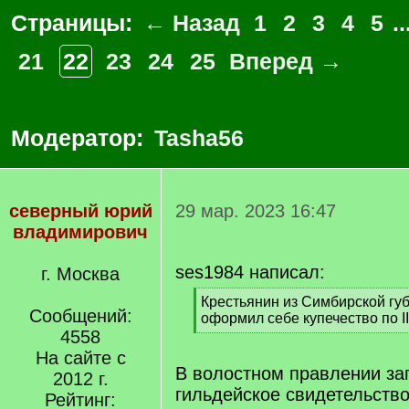
Страницы:
← Назад
1
2
3
4
5
..
21
22
23
24
25
Вперед →
Модератор:
Tasha56
северный юрий
29 мар. 2023 16:47
владимирович
ses1984 написал:
г. Москва
[
Крестьянин из Симбирской губ
Сообщений:
q
оформил себе купечество по II
]
4558
[
/
На сайте с
q
В волостном правлении за
2012 г.
]
гильдейское свидетельство
Рейтинг: