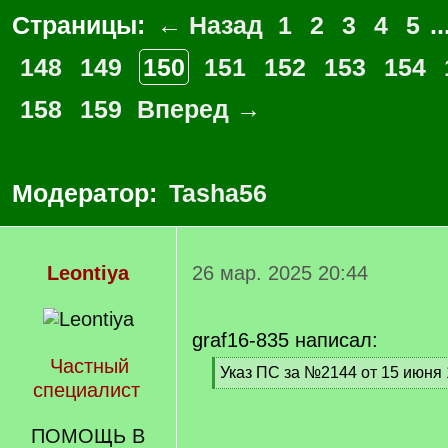
Страницы:
← Назад
1
2
3
4
5
..
148
149
150
151
152
153
154
158
159
Вперед →
Модератор:
Tasha56
Leontiya
26 мар. 2025 20:44
graf16-835 написал:
Частный
[
Указ ПС за №2144 от 15 июня 
специалист
q
[
]
/
q
ПОМОЩЬ В
]