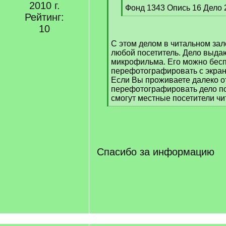
2010 г.
q
Фонд 1343 Опись 16 Дело 
Рейтинг:
]
[
/
10
q
С этом делом в читальном за
]
любой посетитель. Дело выда
микрофильма. Его можно бес
перефотографировать с экран
Если Вы проживаете далеко от
перефотографировать дело п
смогут местные посетители чи
[
/
q
]
Спасибо за информацию