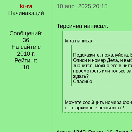
ki-ra
10 апр. 2025 20:15
Начинающий
Терсинец написал:
Сообщений:
[
36
q
ki-ra написал:
]
На сайте с
[
2010 г.
q
Подскажите, пожалуйста. 
Рейтинг:
]
Описи и номер Дела, и в
значится, можно его в чит
10
просмотреть или только за
ждать?
Спасибо
[
/
q
Можете сообщить номера фонда
]
есть архивные реквизиты?
[
/
q
]