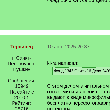
Фонд 1343 Опись 16 Дело 
Терсинец
10 апр. 2025 20:37
г. Санкт-
ki-ra написал:
Петербург, г.
Пушкин
[
Фонд 1343 Опись 16 Дело 249
q
[
]
Сообщений:
/
q
С этом делом в читальном
15949
]
ознакомиться любой посет
На сайте с
выдают в виде микрофиль
2010 г.
бесплатно перефотографир
Рейтинг:
проектора.
28716