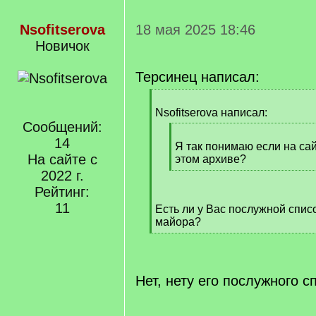
Nsofitserova
18 мая 2025 18:46
Новичок
Терсинец написал:
[
q
Nsofitserova написал:
]
Сообщений:
[
14
q
Я так понимаю если на сай
На сайте с
]
этом архиве?
[
2022 г.
/
Рейтинг:
q
11
Есть ли у Вас послужной списо
]
майора?
[
/
q
]
Нет, нету его послужного с