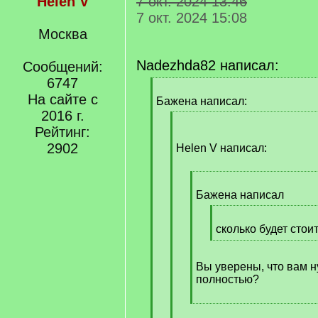
Helen V
7 окт. 2024 13:46
7 окт. 2024 15:08
Москва
Nadezhda82 написал:
Сообщений:
6747
[
На сайте с
q
Бажена написал:
]
2016 г.
[
Рейтинг:
q
2902
]
Helen V написал:
[
q
Бажена написал
]
[
q
сколько будет стои
]
[
/
Вы уверены, что вам 
q
полностью?
]
[
/