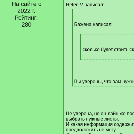
На сайте с
q
Helen V написал:
]
2022 г.
[
Рейтинг:
q
280
]
Бажена написал:
[
q
]
сколько будет стоить 
[
/
q
]
Вы уверены, что вам нужн
[
/
q
]
Не уверена, но он-лайн же по
выбрать нужные листы.
И какая информация содержит
предположить не могу.