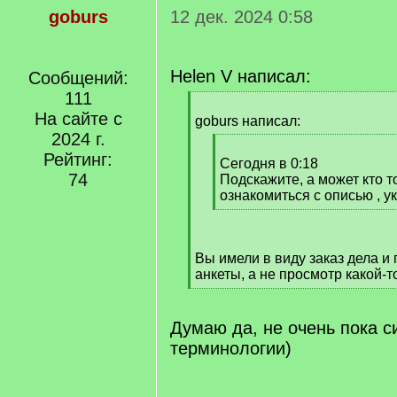
goburs
12 дек. 2024 0:58
Helen V написал:
Сообщений:
111
[
На сайте с
q
goburs написал:
]
2024 г.
[
Рейтинг:
q
Сегодня в 0:18
74
]
Подскажите, а может кто т
ознакомиться с описью , у
[
/
q
Вы имели в виду заказ дела и
]
анкеты, а не просмотр какой-т
[
/
q
Думаю да, не очень пока с
]
терминологии)