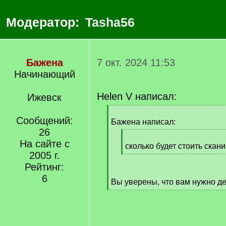
Модератор:
Tasha56
Бажена
7 окт. 2024 11:53
Начинающий
Helen V написал:
Ижевск
[
Сообщений:
q
Бажена написал:
]
26
[
На сайте с
q
сколько будет стоить скан
2005 г.
]
[
/
Рейтинг:
q
6
Вы уверены, что вам нужно д
]
[
/
q
]