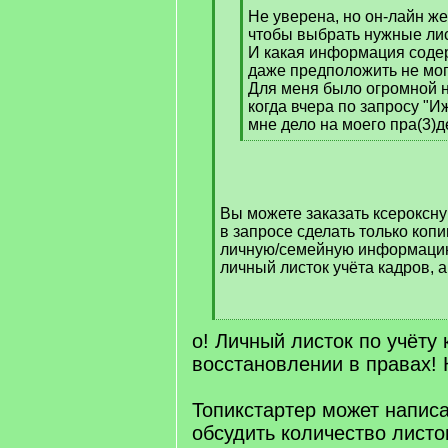
Не уверена, но он-лайн же
q
чтобы выбрать нужные ли
]
И какая информация содер
даже предположить не мог
Для меня было огромной 
когда вчера по запросу "И
мне дело на моего пра(3)д
[
/
q
]
Вы можете заказать ксероксну
в запросе сделать только коп
личную/семейную информацию 
личный листок учёта кадров, 
[
о! Личный листок по учёту 
/
q
восстановлении в правах! 
]
Топикстартер может написа
обсудить количество листо