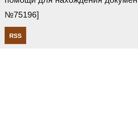
помощи для нахождения докумен
№75196]
RSS