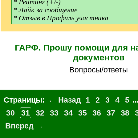
[
* Рейтинг (+/-)
q
* Лайк за сообщение
]
* Отзыв в Профиль участника
[
/
q
]
ГАРФ. Прошу помощи для н
документов
Вопросы/ответы
Страницы:
← Назад
1
2
3
4
5
..
30
31
32
33
34
35
36
37
38
Вперед →