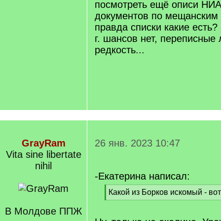
посмотреть ещё описи НИА
документов по мещанским 
правда списки какие есть?
г. шансов нет, переписные
редкость...
GrayRam
26 янв. 2023 10:47
Vita sine libertate
nihil
-Екатерина написал:
[
Какой из Борков искомый - вот
q
[
]
В Молдове ППЖ
/
q