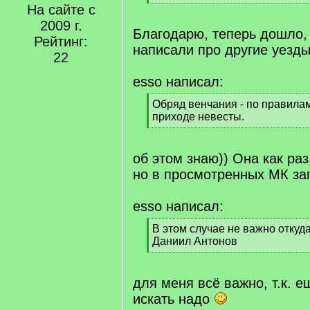
[
На сайте с
/
2009 г.
q
Благодарю, теперь дошло,
Рейтинг:
]
написали про другие уезд
22
esso написал:
[
Обряд венчания - по правилам
q
приходе невесты.
]
[
/
q
об этом знаю)) Она как раз
]
но в просмотренных МК за
esso написал:
[
В этом случае не важно отку
q
Даниил Антонов
]
[
/
q
для меня всё важно, т.к. е
]
искать надо