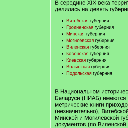
В середине XIX века терри
делилась на девять губерн
Витебская
губерния
Гродненская
губерния
Минская
губерния
Могилёвская
губерния
Виленская
губерния
Ковенская
губерния
Киевская
губерния
Волынская
губерния
Подольская
губерния
В Национальном историчес
Беларуси (НИАБ) имеются 
метрические книги приход
(незначительно), Витебско
Минской и Могилевской губ
документов (по Виленской 