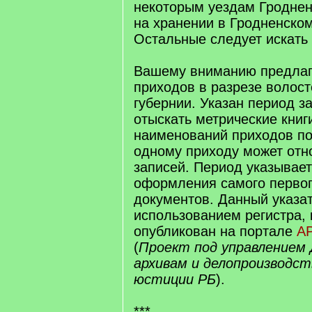
некоторым уездам Гроднен
на хранении в Гродненско
Остальные следует искать 
Вашему вниманию предлаг
приходов в разрезе волост
губернии. Указан период з
отыскать метрические книг
наименований приходов по
одному приходу может отн
записей. Период указывает
оформления самого первог
документов. Данный указат
использованием регистра,
опубликован на портале
А
(
Проект под управлением
архивам и делопроизводс
юстиции РБ
).
***