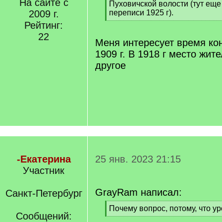
На сайте с
q
Пуховичской волости (тут еще
]
2009 г.
переписи 1925 г).
[
Рейтинг:
/
22
q
Меня интересует время кон
]
1909 г. В 1918 г место жит
другое
-Екатерина
25 янв. 2023 21:15
Участник
GrayRam написал:
Санкт-Петербург
[
Почему вопрос, потому, что ур
Сообщений:
q
[