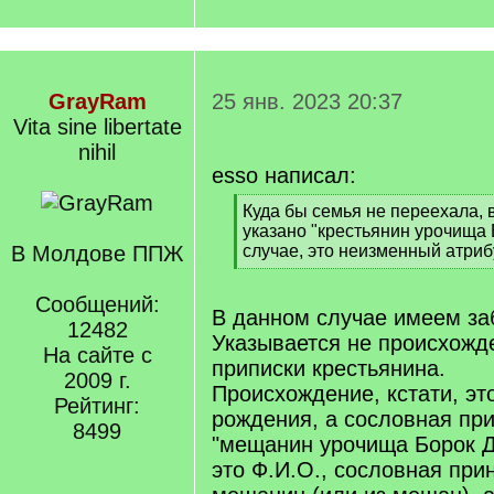
GrayRam
25 янв. 2023 20:37
Vita sine libertate
nihil
esso написал:
[
Куда бы семья не переехала, 
q
указано "крестьянин урочища
]
В Молдове ППЖ
случае, это неизменный атриб
[
/
Сообщений:
q
В данном случае имеем за
12482
]
Указывается не происхожд
На сайте с
приписки крестьянина.
2009 г.
Происхождение, кстати, эт
Рейтинг:
рождения, а сословная пр
8499
"мещанин урочища Борок Д
это Ф.И.О., сословная при