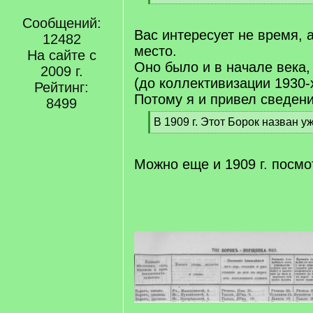
]
[
/
Сообщений:
q
Вас интересует не время, 
12482
]
место.
На сайте с
Оно было и в начале века,
2009 г.
(до коллективизации 1930-х
Рейтинг:
Потому я и привел сведения
8499
[
В 1909 г. Этот Борок назван у
q
[
]
/
q
Можно еще и 1909 г. посмо
]