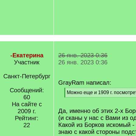
-Екатерина
26 янв. 2023 0:36
Участник
26 янв. 2023 0:36
Санкт-Петербург
GrayRam написал:
Сообщений:
[
Можно еще и 1909 г. посмотре
60
q
[
]
На сайте с
/
q
Да, именно об этих 2-х Бо
2009 г.
]
(и сканы у нас с Вами из о
Рейтинг:
Какой из Борков искомый -
22
знаю с какой стороны подс