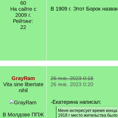
]
60
/
q
В 1909 г. Этот Борок назва
На сайте с
]
2009 г.
Рейтинг:
22
GrayRam
26 янв. 2023 0:18
Vita sine libertate
26 янв. 2023 0:20
nihil
-Екатерина написал:
[
Меня интересует время конца 1
В Молдове ППЖ
q
1918 г место жительства было