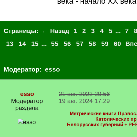
века - начало XX века
Страницы:
← Назад
1
2
3
4
5
...
7
13
14
15
...
55
56
57
58
59
60
Вп
Модератор:
esso
esso
21 авг. 2022 20:56
Модератор
19 авг. 2024 17:29
раздела
Метрические книги Правос
Католических п
Белорусских губерний + РЕ