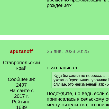
рождения?
apuzanoff
25 янв. 2023 20:25
Ставропольский
esso написал:
край
[
Куда бы семья не переехала, 
Сообщений:
q
указано "крестьянин урочища
]
2497
случае, это неизменный атриб
[
На сайте с
Подождите, но ведь если 
/
2017 г.
q
приписалась к сельскому 
Рейтинг:
]
месту жительства, то они ж
1639