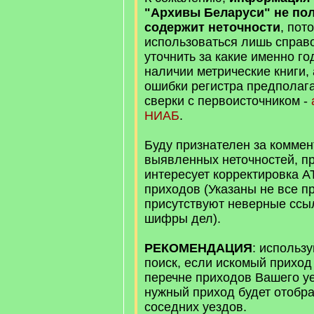
"Архивы Беларуси" не пол
содержит неточности
, пот
использоваться лишь справ
уточнить за какие именно г
наличии метрические книги,
ошибки регистра предполаг
сверки с первоисточником -
НИАБ
.
Буду признателен за коммен
выявленных неточностей, п
интересует корректировка А
приходов (Указаны не все п
присутствуют неверные ссы
шифры дел).
РЕКОМЕНДАЦИЯ
: использ
поиск, если искомый приход
перечне приходов Вашего у
нужный приход будет отобра
соседних уездов.