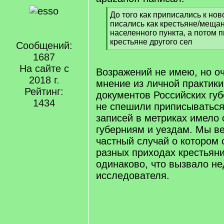
[
До того как приписались к но
q
писались как крестьяне/меща
]
населенного пункта, а потом п
крестьяне другого сел
Сообщений:
[
1687
/
На сайте с
q
Возражений не имею, но оч
]
2018 г.
мнение из личной практик
Рейтинг:
документов Российских губ
1434
не спешили приписываться
записей в метриках имело 
губерниям и уездам. Мы в
частный случай о котором 
разных приходах крестьян
одинаково, что вызвало н
исследователя.