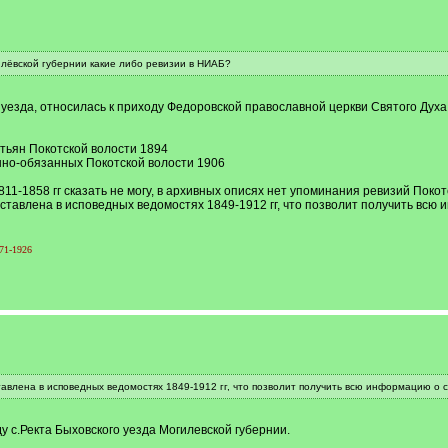
илёвской губернии какие либо ревизии в НИАБ?
 уезда, относилась к приходу Федоровской православной церкви Святого Духа 
тьян Покотской волости 1894
нно-обязанных Покотской волости 1906
11-1858 гг сказать не могу, в архивных описях нет упоминания ревизий Покот
ставлена в исповедных ведомостях 1849-1912 гг, что позволит получить всю 
71-1926
авлена в исповедных ведомостях 1849-1912 гг, что позволит получить всю информацию о 
 с.Ректа Быховского уезда Могилевской губернии.