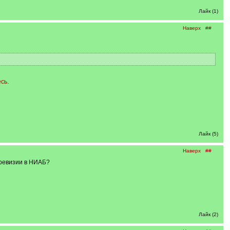
Лайк (1)
Наверх
##
есь
.
Лайк (5)
Наверх
##
 ревизии в НИАБ?
Лайк (2)