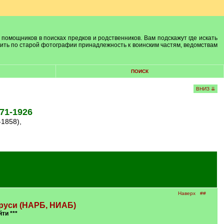
 помощников в поисках предков и родственников. Вам подскажут где искать
лить по старой фотографии принадлежность к воинским частям, ведомствам
ПОИСК
ВНИЗ ⇊
71-1926
-1858),
Наверх
##
руси (НАРБ, НИАБ)
йти ***