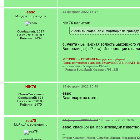
esso
14 февраля 2022 15:47
Модератор раздела
NiK76 написал:
[
А есть ли подобная информация по приходу 
Сообщений: 1687
q
[
На сайте с 2018 г.
]
/
Рейтинг: 1434
q
с. Ректа
- Бычанская волость Быховского у
]
Богородицы (с. Ректа). Информации о нали
---
МЕТРИКИ и РЕВИЗИИ Белорусских губерний
Поиск документов в архивах Беларуси (НАРБ, НИАБ): 16
-- Всесоюзная с/х перепись 1925-26
-- Ревизии Российской Империи 1795-1858
NiK76
14 февраля 2022 15:48
esso
Южно-Сахалинск
Благодарю за ответ.
Сообщений: 873
На сайте с 2010 г.
Рейтинг: 1475
zea78
14 февраля 2022 16:04
14 февраля 2022 16:09
Мой сайт: sevskgen.ru
esso
, спасибо! Да, про исповедки известно
---
Журин Концевой Убогов Семьёхин Жидков Мордашов Ко
Севский уезд