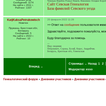
Чемлыж Веребск Рожья Покоть Новоямск Осоцкое Короб
Сообщений: 1174
Сайт Севская Генеалогия
На сайте с 2011 г.
Рейтинг: 1337
База фамилий Севского уезда
KatjKuksaPetrukowisch
20 февраля 2022 11:26
Новичок
>> Ответ на
сообщение
пользователя
ess
Пружаны, Брестская обл,
Беларусь
Здравствуйте, подскажите пожалуйста, мож
Сообщений: 5
На сайте с 2022 г.
Буду благодарна за помощь
Рейтинг: 10
---
Ищу сведения
Петрукович, Сорока, Булай, Керус, Андрейчик.
Беларусь, Брестская обл, Гомельская
Страницы:
← Назад
1
2
Вперед →
Модератор:
esso
Генеалогический форум
»
Дневники участников
»
Дневники участников