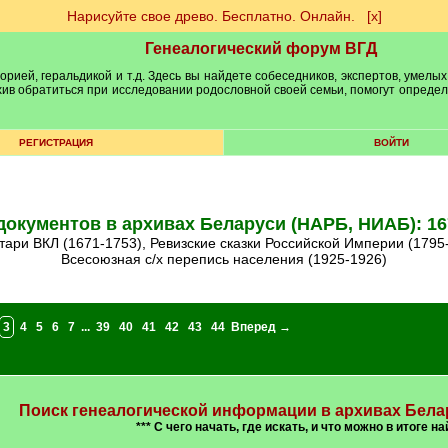
Нарисуйте свое древо. Бесплатно. Онлайн.
[х]
Генеалогический форум ВГД
рией, геральдикой и т.д. Здесь вы найдете собеседников, экспертов, умелых
рхив обратиться при исследовании родословной своей семьи, помогут опреде
РЕГИСТРАЦИЯ
ВОЙТИ
документов в архивах Беларуси (НАРБ, НИАБ): 16
нтари ВКЛ (1671-1753), Ревизские сказки Российской Империи (1795
Всесоюзная с/х перепись населения (1925-1926)
3
4
5
6
7
...
39
40
41
42
43
44
Вперед →
Поиск генеалогической информации в архивах Бела
*** С чего начать, где искать, и что можно в итоге на