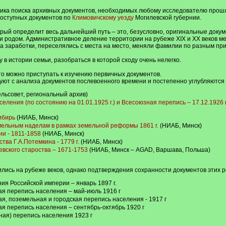
дика поиска архивных документов, необходимых любому исследователю прошл
доступных документов по
Климовичскому уезду
Могилевской губернии.
ый определит весь дальнейший путь – это, безусловно, оригинальные докум
и родом. Административное деление территории на рубеже XIX и XX веков ме
а заработки, переселялись с места на место, меняли фамилии по разным пр
у в истории семьи, разобраться в которой сходу очень нелегко.
то можно приступать к изучению первичных документов.
уют с анализа документов послевоенного времени и постепенно углубляются
льсовет, региональный архив)
ления (по состоянию на 01.01.1925 г.) и Всесоюзная перепись – 17.12.1926 г
ибирь
(НИАБ, Минск)
мельным наделам в рамках земельной реформы 1861 г.
(НИАБ, Минск)
ии - 1811-1858
(НИАБ, Минск)
тва Г.А.Потемкина - 1779 г.
(НИАБ, Минск)
евского староства – 1671-1753
(НИАБ, Минск – AGAD, Варшава, Польша)
лись на рубеже веков, однако подтверждения сохранности документов этих р
я Российской империи – январь 1897 г.
я перепись населения – май-июль 1916 г
я, поземельная и городская перепись населения - 1917 г
я перепись населения – сентябрь-октябрь 1920 г
ая) перепись населения 1923 г