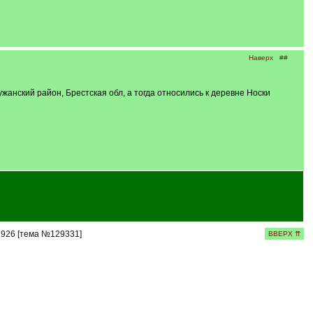
Наверх
##
анский район, Брестская обл, а тогда относились к деревне Носки
1926 [тема №129331]
ВВЕРХ ⇈