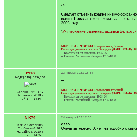
***
Следует отметить крайне низкую сохранно
войны. Предлагаю ознакомиться с детальн
2008 году.
"
Уничтожение районных архивов Беларуси в
---
МЕТРИКИ и РЕВИЗИИ Белорусских губерний
Поиск документов в архивах Беларуси (НАРБ, НИАБ): 16
-- Всесоюзная с/х перепись 1925-26
-- Ревизии Российской Империи 1795-1858
esso
23 января 2022 18:34
Модератор раздела
...
---
МЕТРИКИ и РЕВИЗИИ Белорусских губерний
Сообщений: 1687
Поиск документов в архивах Беларуси (НАРБ, НИАБ): 16
На сайте с 2018 г.
-- Всесоюзная с/х перепись 1925-26
Рейтинг: 1434
-- Ревизии Российской Империи 1795-1858
NiK76
24 января 2022 2:06
esso
Южно-Сахалинск
Очень интересно. А нет ли подобного спис
Сообщений: 873
На сайте с 2010 г.
Рейтинг: 1475