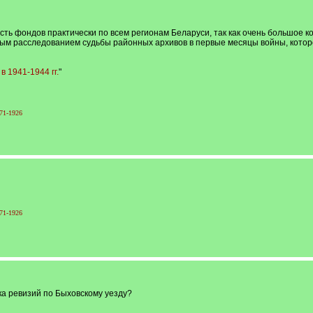
сть фондов практически по всем регионам Беларуси, так как очень большое 
ым расследованием судьбы районных архивов в первые месяцы войны, котор
 1941-1944 гг.
"
71-1926
71-1926
ка ревизий по Быховскому уезду?