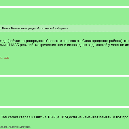
с.Ректа Быховского уезда Могилевской губернии
езда (сейчас - агрогородок в Свенском сельсовете Славгородского района), о
чии в НИАБ ревизий, метрических книг и исповедных ведомостей у меня не им
71-1926
. Там самая старая из них не 1849, а 1874,если не изменяет память. А вот про
ролев Аблогин Макутин.