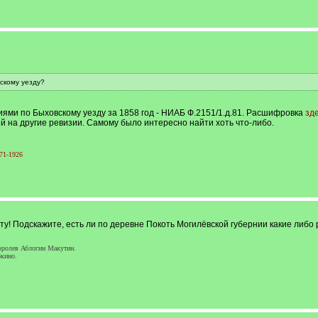
скому уезду?
иями по Быховскому уезду за 1858 год - НИАБ Ф.2151/1.д.81. Расшифровка
зд
й на другие ревизии. Самому было интересно найти хоть что-либо.
71-1926
ту! Подскажите, есть ли по деревне Покоть Могилёвской губернии какие либо
ролев Аблогин Макутин.
кино.