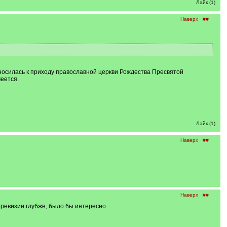
Лайк (1)
Наверх
##
тносилась к приходу православной церкви Рождества Пресвятой
еется.
Лайк (1)
Наверх
##
Наверх
##
 ревизии глубже, было бы интересно...