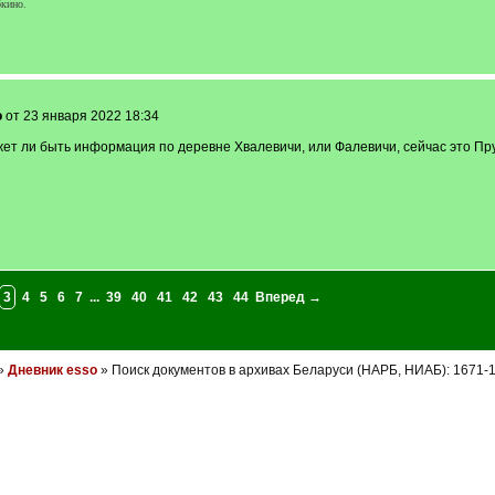
кино.
o
от 23 января 2022 18:34
ет ли быть информация по деревне Хвалевичи, или Фалевичи, сейчас это Пруж
3
4
5
6
7
...
39
40
41
42
43
44
Вперед →
»
Дневник esso
» Поиск документов в архивах Беларуси (НАРБ, НИАБ): 1671-