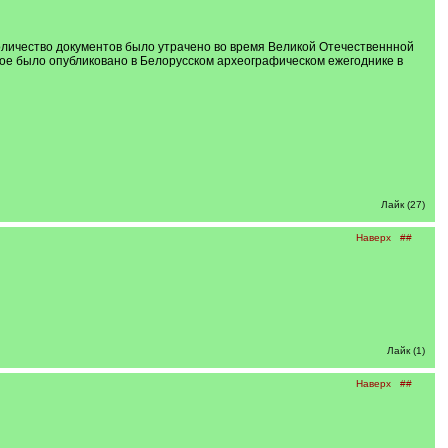
количество документов было утрачено во время Великой Отечественнной
ое было опубликовано в Белорусском археографическом ежегоднике в
Лайк (27)
Наверх
##
Лайк (1)
Наверх
##