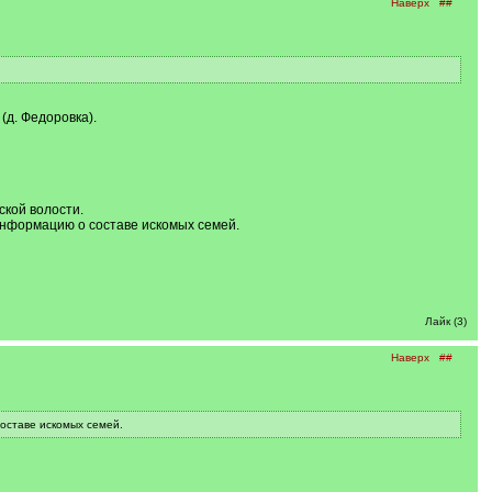
Наверх
##
(д. Федоровка).
ской волости.
информацию о составе искомых семей.
Лайк (3)
Наверх
##
составе искомых семей.