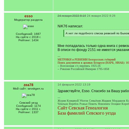
esso
24 января 2022 8:19
24 января 2022 8:26
Модератор раздела
NiK76 написал:
[
А нет ли подобного списка ревизий по Быхов
Сообщений: 1687
q
[
На сайте с 2018 г.
]
/
Рейтинг: 1434
q
Мне попадалась только одна книга с ревиз
]
В описи по фонду 2151 не имеется указани
---
МЕТРИКИ и РЕВИЗИИ Белорусских губерний
Поиск документов в архивах Беларуси (НАРБ, НИАБ): 16
-- Всесоюзная с/х перепись 1925-26
-- Ревизии Российской Империи 1795-1858
zea78
14 февраля 2022 13:19
Мой сайт: sevskgen.ru
Здравствуйте, Esso. Спасибо за Вашу рабо
---
Журин Концевой Убогов Семьёхин Жидков Мордашов Ко
Севский уезд
Чемлыж Веребск Рожья Покоть Новоямск Осоцкое Короб
Сообщений: 1174
Сайт Севская Генеалогия
На сайте с 2011 г.
Рейтинг: 1337
База фамилий Севского уезда