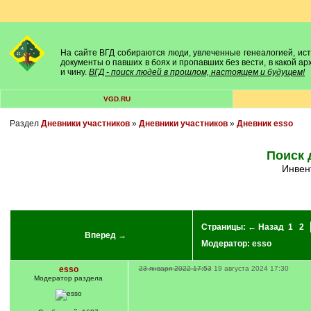
На сайте ВГД собираются люди, увлеченные генеалогией, исто
документы о павших в боях и пропавших без вести, в какой а
и чину.
ВГД - поиск людей в прошлом, настоящем и будущем!
VGD.RU
Раздел
Дневники участников
»
Дневники участников
»
Дневник esso
Поиск 
Инве
Страницы:
← Назад
1
2
Вперед →
Модератор:
esso
esso
23 января 2022 17:53
19 августа 2024 17:30
Модератор раздела