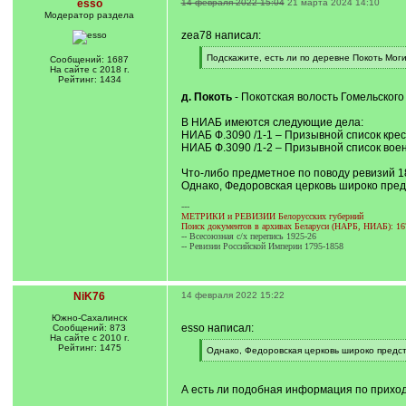
esso
14 февраля 2022 15:04
21 марта 2024 14:10
Модератор раздела
zea78 написал:
[
Подскажите, есть ли по деревне Покоть Мог
Сообщений: 1687
q
[
На сайте с 2018 г.
]
/
Рейтинг: 1434
q
д. Покоть
- Покотская волость Гомельского
]
В НИАБ имеются следующие дела:
НИАБ Ф.3090 /1-1 – Призывной список крес
НИАБ Ф.3090 /1-2 – Призывной список вое
Что-либо предметное по поводу ревизий 18
Однако, Федоровская церковь широко пред
---
МЕТРИКИ и РЕВИЗИИ Белорусских губерний
Поиск документов в архивах Беларуси (НАРБ, НИАБ): 16
-- Всесоюзная с/х перепись 1925-26
-- Ревизии Российской Империи 1795-1858
NiK76
14 февраля 2022 15:22
Южно-Сахалинск
esso написал:
Сообщений: 873
На сайте с 2010 г.
Рейтинг: 1475
[
Однако, Федоровская церковь широко предст
q
[
]
/
q
А есть ли подобная информация по приходу
]