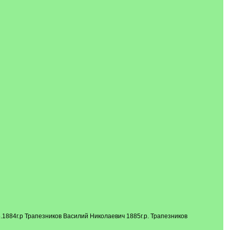
.1884г.р Трапезников Василий Николаевич 1885г.р. Трапезников