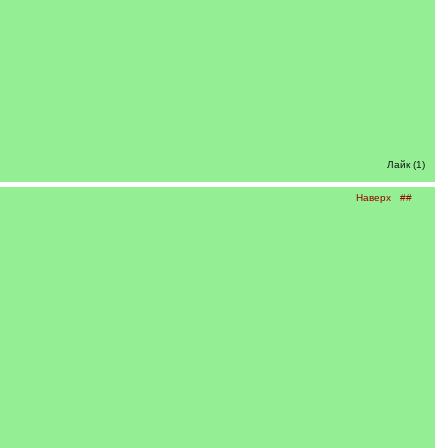
Лайк (1)
Наверх
##