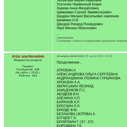
Уклонская Мария Ивановна
Усатенко-Червонный Борис
Харева Анна Михайловна
Цимерман Сергей Эмиме(ль)евич
Шадрин Михаил Васильевич завление
Шемякин Н.И.
Шредер Рихард Рихардович
Якуб Михаил Моисеевич
---
узархивнадом
Сообщения о поиске и истребовании документов отправля
Artur uzarhivnadom
16 марта 2024 0:03
25 июля 2024 16:00
Модератор раздела
Продолжение...
Ташкент
Сообщений: 448
АТРОХИН.А
На сайте с 2018 г.
АЛЕКСАНДРОВА ОЛЬГА СЕРГЕЕВНА
Рейтинг: 454
АНДРИАШКИНА ПОЛИНА ГУРЬЯНОВА
АРОНЗОН А.А.
АБРИСЬКИН ЛЕОНИД
АНИЦЕНКОВ П.С.
АБУДЕЕВ В.Н.
АЛЕХИНА А.П.
БАРАНОВ А.П.
БРЕСКИН Л.Л.
БРАУДЕ Ф.М.
БЕЛАНОВА (ЗОТОВА) А
БУГАЕВ Г.Э.
БРОЙТМАН Г (Э?...О?)
БОРОДИНА Т.К.