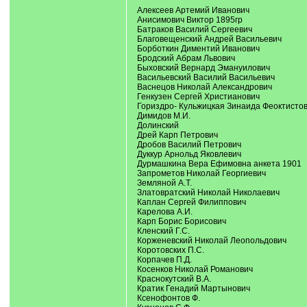
Алексеев Артемий Иванович
Анисимович Виктор 1895гр
Батраков Василий Сергеевич
Благовещенский Андрей Васильевич
Борботкин Диментий Иванович
Бродский Абрам Львович
Быховский Вернард Эмануилович
Васильевский Василий Васильевич
Васнецов Николай Александрович
Генкузен Сергей Христианович
Гориздро- Кульжицкая Зинаида Феоктисто
Димидов М.И.
Долинский
Дрей Карп Петрович
Дробов Василий Петрович
Дуккур Арнольд Яковлевич
Дурмашкина Вера Ефимовна анкета 1901
Запрометов Николай Георгиевич
Земляной А.Т.
Златовратский Николай Николаевич
Каплан Сергей Филиппович
Карелова А.И.
Карп Борис Борисович
Кленский Г.С.
Корженевский Николай Леопольдович
Коротовских П.С.
Корпачев П.Д.
Косенков Николай Романович
Краснокутский В.А.
Кратик Генадий Мартынович
Ксенофонтов Ф.