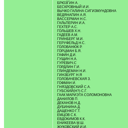
БРЮЗГИН А.
БЕСКРОВНЫЙ И.И.
ВЫЧКО ГАЛИНА СИГИЗМУНДОВНА
ВЕДЯНАПИН А.Я.
ВАССЕРМАН Н.С.
ГАЛЬПЕРИН И.А.
ГЕХТЕР А.С.
ГОЛЬШЕВ Х.Н.
ГАДЕЕВ А.М.
ГРИНБЕРГ М.И.
ГЕРУФЕЛЬД Н.С.
ГОЛОВАНЮК Р.
ГОРЦМАН Б.Я.
ГАФИН Д.И.
ГУЩИН Н.А.
ГУРЕВИЧ.С
ГОРДЛИН Г.И.
ГЛИНДЕМАН Н.И.
ГИНЗБУРГ Н.Я
ГОЛОВАЧЕВСКАЯ З.
ГОФМАН И.
ГНЯЗДОВСКИЙ С.А.
ГУБСКИЙ(Н?) С.Г.
ГААК МАРИЭТА СОЛОМОНОВНА
ДАНИЛОВ П.
ДЕКАНОВ Н.Д.
ДУБИНИНА Д.
ДАЩЕНКО Г.Т.
ЕМЦОВ С.К.
ЕВДОКИМОВ К.К.
ЕНИКЕЕВА М.Ш.
ЖУКОВСКИЙ И.И.