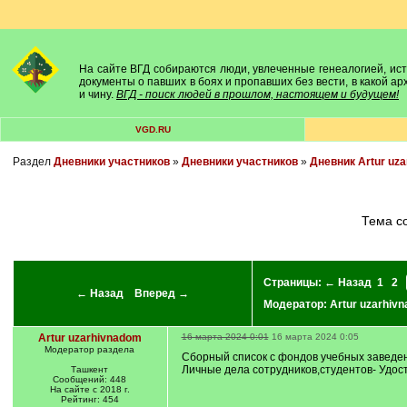
На сайте ВГД собираются люди, увлеченные генеалогией, исто
документы о павших в боях и пропавших без вести, в какой а
и чину.
ВГД - поиск людей в прошлом, настоящем и будущем!
VGD.RU
Раздел
Дневники участников
»
Дневники участников
»
Дневник Artur uz
Тема 
Страницы:
← Назад
1
2
← Назад
Вперед →
Модератор:
Artur uzarhiv
Artur uzarhivnadom
16 марта 2024 0:01
16 марта 2024 0:05
Модератор раздела
Сборный список с фондов учебных заведе
Личные дела сотрудников,студентов- Удо
Ташкент
Сообщений: 448
На сайте с 2018 г.
Рейтинг: 454