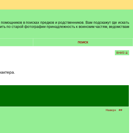
 помощников в поисках предков и родственников. Вам подскажут где искать
лить по старой фотографии принадлежность к воинским частям, ведомствам
ПОИСК
ВНИЗ ⇊
рактера.
Наверх
##