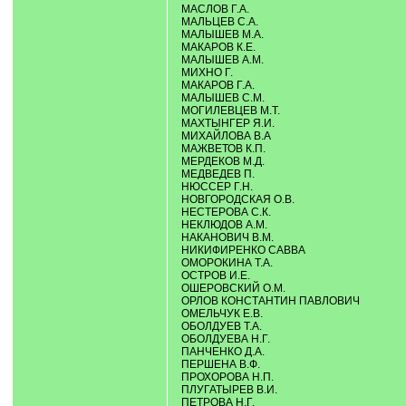
МАСЛОВ Г.А.
МАЛЬЦЕВ С.А.
МАЛЫШЕВ М.А.
МАКАРОВ К.Е.
МАЛЫШЕВ А.М.
МИХНО Г.
МАКАРОВ Г.А.
МАЛЫШЕВ С.М.
МОГИЛЕВЦЕВ М.Т.
МАХТЫНГЕР Я.И.
МИХАЙЛОВА В.А
МАЖВЕТОВ К.П.
МЕРДЕКОВ М.Д.
МЕДВЕДЕВ П.
НЮССЕР Г.Н.
НОВГОРОДСКАЯ О.В.
НЕСТЕРОВА С.К.
НЕКЛЮДОВ А.М.
НАКАНОВИЧ В.М.
НИКИФИРЕНКО САВВА
ОМОРОКИНА Т.А.
ОСТРОВ И.Е.
ОШЕРОВСКИЙ О.М.
ОРЛОВ КОНСТАНТИН ПАВЛОВИЧ
ОМЕЛЬЧУК Е.В.
ОБОЛДУЕВ Т.А.
ОБОЛДУЕВА Н.Г.
ПАНЧЕНКО Д.А.
ПЕРШЕНА В.Ф.
ПРОХОРОВА Н.П.
ПЛУГАТЫРЕВ В.И.
ПЕТРОВА Н.Г.