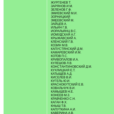
ЖУРГЕНЕВ Т.
ЗАРЯНОВ И.М.
ЗЕЛЕНОВ Г.Ф.
ЗМИЕВСКИЙ М.И.
ЗОРНИЦКИЙ
ЗМЕЕВСКИЙ М.
ЗАЙЦЕВ А.
ИЛЬИН Г.В.
ИОРАЛЬЯНЦ В.С.
ИОМУДСКАЯ А.Г.
КРЫЖАВСКИЙ А.
КЛЕНСКИЙ Г.В.
КОЗИН М.В.
КАПУСТЯНСКИЙ Д.М.
КАМАРЕВСКИЙ И.М.
КОТОВ П.С.
КРИВОПАЛОВ И.А.
КУЛЕШОВ Л.В.
КОНСТАНТИНОВСКИЙ Д.М.
КУХЛИЦКАЯ Е.Т.
КАТЫЩЕВ А.Д.
КИСЕЛЕВ В.И.
КУГЕЛЬ Ю.И.
КРАСНОКУТСКИЙ Е.В.
КОВАЛЬЧУК В.И.
КАМЫШЕВ Н.Е.
КОНЕЕВ М.З.
КРАВЧЕНКО С.Н.
КАГАН Ф.Х.
КНЫШ Т.В.
КАПУТКИНА А.И.
КАВЕРИНА А.В.