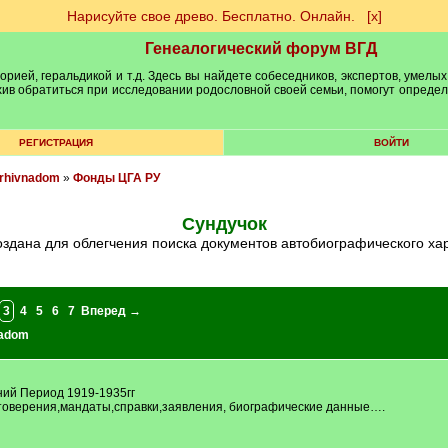
Нарисуйте свое древо. Бесплатно. Онлайн.
[х]
Генеалогический форум ВГД
рией, геральдикой и т.д. Здесь вы найдете собеседников, экспертов, умелых
рхив обратиться при исследовании родословной своей семьи, помогут опреде
РЕГИСТРАЦИЯ
ВОЙТИ
arhivnadom
»
Фонды ЦГА РУ
Сундучок
создана для облегчения поиска документов автобиографического ха
3
4
5
6
7
Вперед →
nadom
ний Период 1919-1935гг
стоверения,мандаты,справки,заявления, биографические данные….