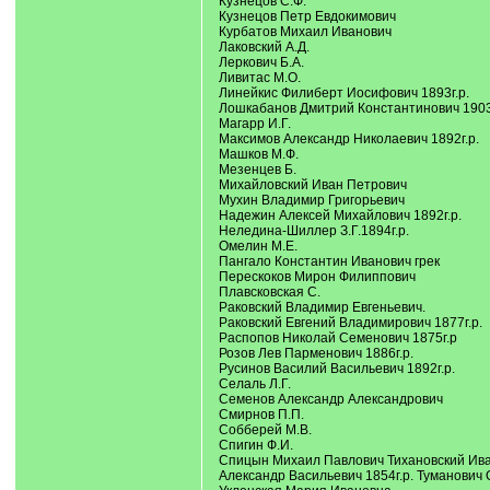
Кузнецов С.Ф.
Кузнецов Петр Евдокимович
Курбатов Михаил Иванович
Лаковский А.Д.
Леркович Б.А.
Ливитас М.О.
Линейкис Филиберт Иосифович 1893г.р.
Лошкабанов Дмитрий Константинович 1903
Магарр И.Г.
Максимов Александр Николаевич 1892г.р.
Машков М.Ф.
Мезенцев Б.
Михайловский Иван Петрович
Мухин Владимир Григорьевич
Надежин Алексей Михайлович 1892г.р.
Неледина-Шиллер З.Г.1894г.р.
Омелин М.Е.
Пангало Константин Иванович грек
Перескоков Мирон Филиппович
Плавсковская С.
Раковский Владимир Евгеньевич.
Раковский Евгений Владимирович 1877г.р.
Распопов Николай Семенович 1875г.р
Розов Лев Парменович 1886г.р.
Русинов Василий Васильевич 1892г.р.
Селаль Л.Г.
Семенов Александр Александрович
Смирнов П.П.
Собберей М.В.
Спигин Ф.И.
Спицын Михаил Павлович Тихановский Иван 
Александр Васильевич 1854г.р. Туманович 