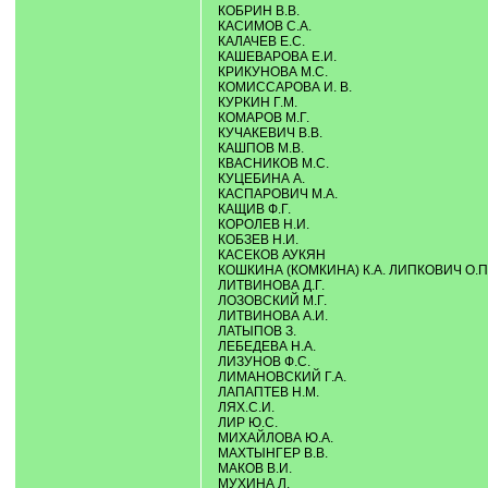
КОБРИН В.В.
КАСИМОВ С.А.
КАЛАЧЕВ Е.С.
КАШЕВАРОВА Е.И.
КРИКУНОВА М.С.
КОМИССАРОВА И. В.
КУРКИН Г.М.
КОМАРОВ М.Г.
КУЧАКЕВИЧ В.В.
КАШПОВ М.В.
КВАСНИКОВ М.С.
КУЦЕБИНА А.
КАСПАРОВИЧ М.А.
КАЩИВ Ф.Г.
КОРОЛЕВ Н.И.
КОБЗЕВ Н.И.
КАСЕКОВ АУКЯН
КОШКИНА (КОМКИНА) К.А. ЛИПКОВИЧ О.П
ЛИТВИНОВА Д.Г.
ЛОЗОВСКИЙ М.Г.
ЛИТВИНОВА А.И.
ЛАТЫПОВ З.
ЛЕБЕДЕВА Н.А.
ЛИЗУНОВ Ф.С.
ЛИМАНОВСКИЙ Г.А.
ЛАПАПТЕВ Н.М.
ЛЯХ.С.И.
ЛИР Ю.С.
МИХАЙЛОВА Ю.А.
МАХТЫНГЕР В.В.
МАКОВ В.И.
МУХИНА Л.