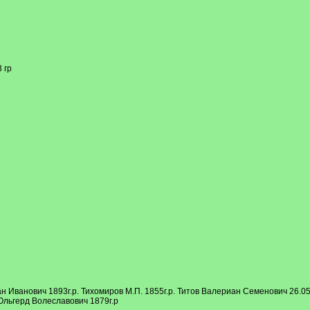
 гр
Иванович 1893г.р. Тихомиров М.П. 1855г.р. Титов Валериан Семенович 26.05
Ольгерд Волеславович 1879г.р