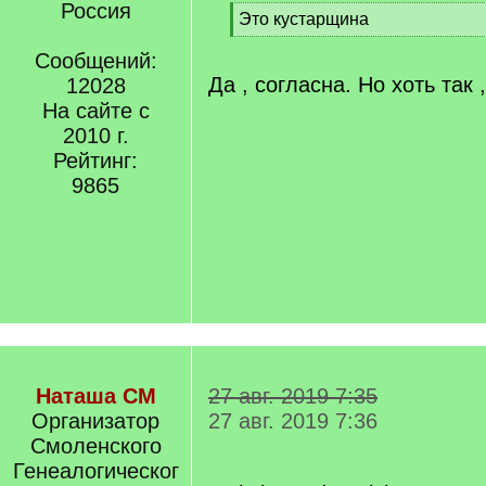
Россия
[
Это кустарщина
q
[
]
Сообщений:
/
q
Да , согласна. Но хоть так ,
12028
]
На сайте с
2010 г.
Рейтинг:
9865
Наташа СМ
27 авг. 2019 7:35
Организатор
27 авг. 2019 7:36
Смоленского
Генеалогическог