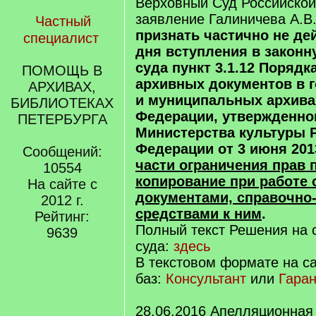
Верховный Суд Российско
заявление Галиничева А.В.
Частный
признать частично не д
специалист
дня вступления в закон
суда пункт 3.1.12 Поряд
ПОМОЩЬ В
архивных документов в 
АРХИВАХ,
и муниципальных архива
БИБЛИОТЕКАХ
Федерации, утвержденно
ПЕТЕРБУРГА
Министерства культуры 
Федерации от 3 июня 2013
Сообщений:
части ограничения прав 
10554
копирование при работе 
На сайте с
документами, справочно
2012 г.
средствами к ним
.
Рейтинг:
Полный текст Решения на 
9639
суда:
здесь
В текстовом формате на с
баз:
Консультант
или
Гаран
28.06.2016 Апелляционная