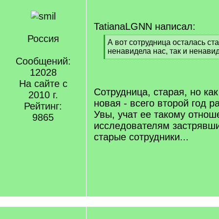
TatianaLGNN написал:
Россия
[
А вот сотрудница осталась ста
q
ненавидела нас, так и ненавид
]
Сообщений:
[
/
12028
q
На сайте с
]
Сотрудница, старая, но ка
2010 г.
новая - всего второй год ра
Рейтинг:
Увы, учат ее такому отнош
9865
исследователям застрявши
старые сотрудники...