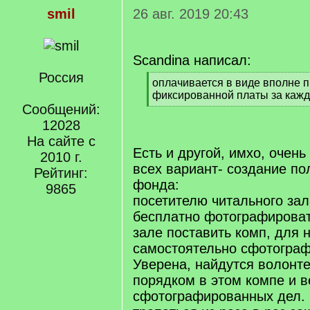
smil
26 авг. 2019 20:43
Scandina написал:
Россия
[
оплачивается в виде вполне 
q
фиксированной платы за каж
]
Сообщений:
[
/
12028
q
На сайте с
]
Есть и другой, имхо, очен
2010 г.
всех вариант- создание по
Рейтинг:
фонда:
9865
посетителю читального за
бесплатно фотографироват
зале поставить комп, для 
самостоятельно сфотограф
Уверена, найдутся волонте
порядком в этом компе и в
сфотографированных дел. 