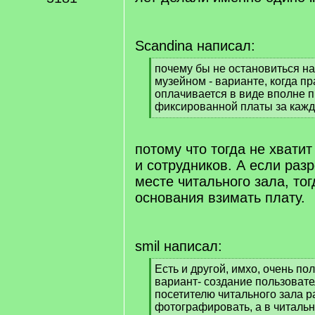
Scandina написал:
[
почему бы не остановиться н
q
музейном - варианте, когда п
]
оплачивается в виде вполне 
фиксированной платы за каж
[
/
q
потому что тогда не хвати
]
и сотрудников. А если раз
месте читального зала, то
основания взимать плату.
smil написал:
[
Есть и другой, имхо, очень по
q
вариант- создание пользовате
]
посетителю читального зала 
фотографировать, а в читальн