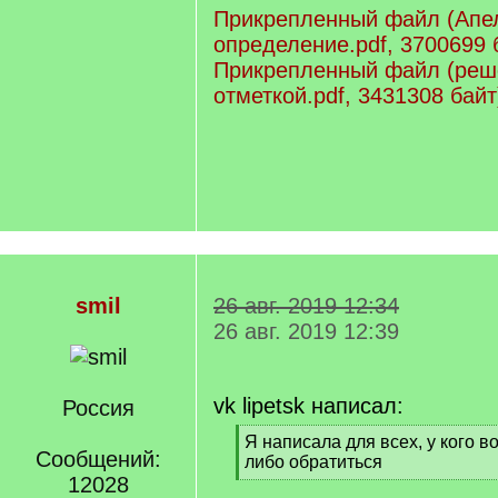
Прикрепленный файл (Апе
определение.pdf, 3700699 
Прикрепленный файл (реш
отметкой.pdf, 3431308 байт
smil
26 авг. 2019 12:34
26 авг. 2019 12:39
vk lipetsk написал:
Россия
[
Я написала для всех, у кого в
Сообщений:
q
либо обратиться
]
12028
[