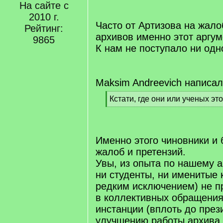
/
На сайте с
q
2010 г.
]
Часто от Артизова на жало
Рейтинг:
архивов именно этот аргум
9865
К нам не поступало ни одн
Maksim Andreevich написал
[
Кстати, где они или ученых эт
q
[
]
/
q
]
Именно этого чиновники и 
жалоб и претензий.
Увы, из опыта по нашему а
ни студенты, ни именитые 
редким исключением) не п
в коллективных обращения
инстанции (вплоть до през
улучшению работы архива.