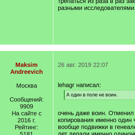
трепаться из раза в раз з
разными исследователями
Maksim
26 авг. 2019 22:07
Andreevich
lehagr написал:
Москва
[
А один в поле не воин.
Сообщений:
q
[
]
9909
/
q
очень даже воин. Отменил
На сайте с
]
копирования именно один 
2016 г.
вообще подвижки в генеал
Рейтинг:
лет делали именно одиноч
5181