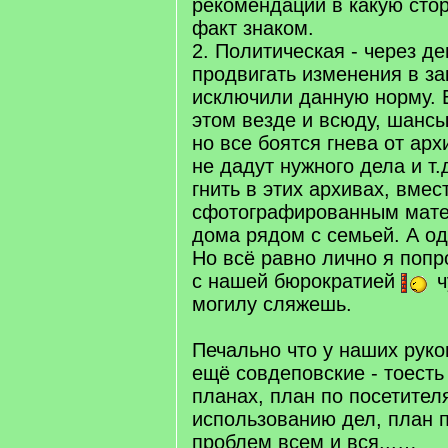
рекомендации в какую стор
факт знаком.
2. Политическая - через д
продвигать изменения в за
исключили данную норму. 
этом везде и всюду, шанс
но все боятся гнева от архи
не дадут нужного дела и т.
гнить в этих архивах, вмес
сфотографированным мате
дома рядом с семьей. А од
Но всё равно лично я попр
с нашей бюрократией
ч
могилу сляжешь.
Печально что у наших руко
ещё совдеповские - тоесть
планах, план по посетител
использованию дел, план 
проблем всем и вся...…