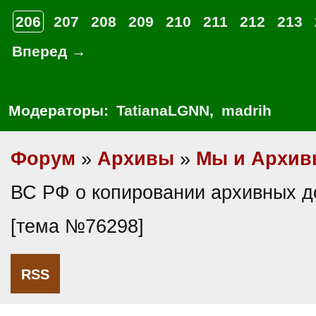
206
207
208
209
210
211
212
213
Вперед →
Модераторы:
TatianaLGNN
,
madrih
Форум
»
Архивы
»
Мы и Архив
ВС РФ о копировании архивных д
[тема №76298]
RSS