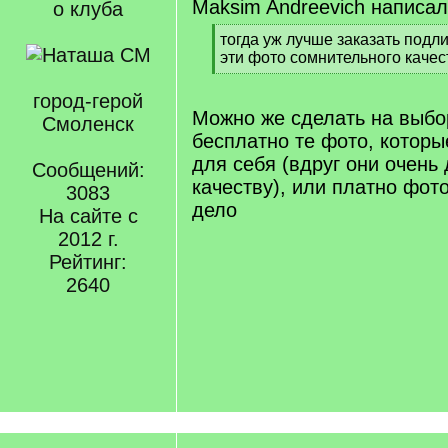
Maksim Andreevich написал
о клуба
[
тогда уж лучше заказать подли
q
эти фото сомнительного качес
]
[
/
город-герой
q
Можно же сделать на выбо
Смоленск
]
бесплатно те фото, которы
для себя (вдруг они очень
Сообщений:
качеству), или платно фот
3083
дело
На сайте с
2012 г.
Рейтинг:
2640