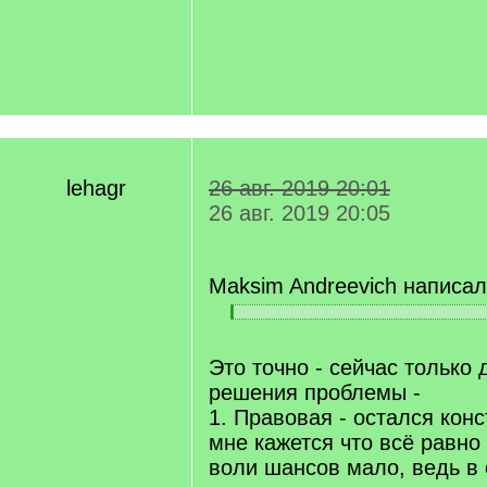
lehagr
26 авг. 2019 20:01
26 авг. 2019 20:05
Maksim Andreevich написал
[
[
q
/
]
q
Это точно - сейчас только 
]
решения проблемы -
1. Правовая - остался конс
мне кажется что всё равно
воли шансов мало, ведь в