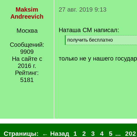
Maksim
27 авг. 2019 9:13
Andreevich
Наташа СМ написал:
Москва
[
получить бесплатно
Сообщений:
q
[
]
9909
/
q
только не у нашего государ
На сайте с
]
2016 г.
Рейтинг:
5181
Страницы:
← Назад
1
2
3
4
5
...
202