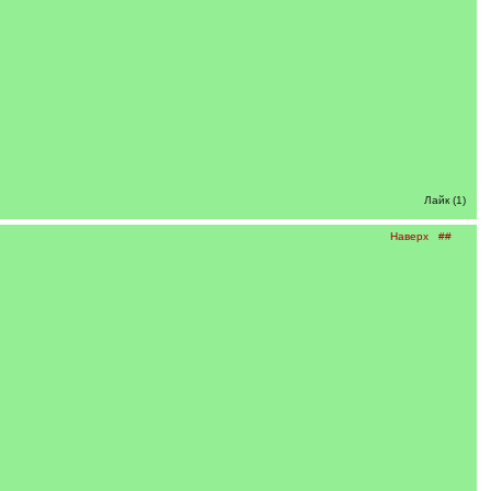
Лайк (1)
Наверх
##