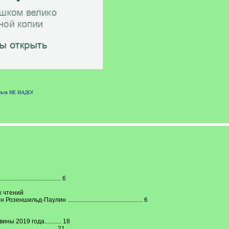
аться НЕ НАДО!
................................. 6
х чтений
д-Паулин ................................................. 6
 2019 года........... 18
............................. 21