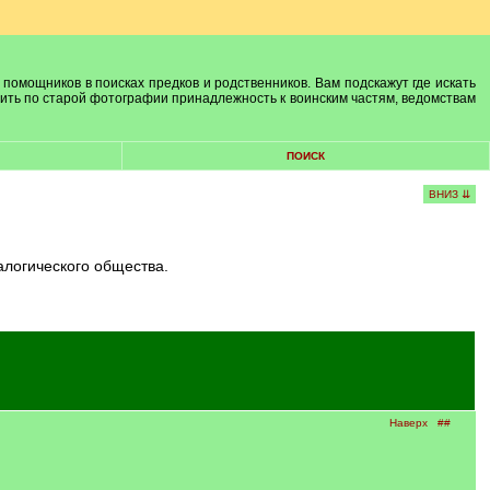
 помощников в поисках предков и родственников. Вам подскажут где искать
лить по старой фотографии принадлежность к воинским частям, ведомствам
ПОИСК
ВНИЗ ⇊
алогического общества.
Наверх
##