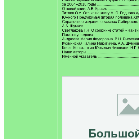
Список опубликованных трудов А.В. Краско
за 2004‒2018 годы ................................................
О новой книге А.В. Краско ......................................
Титова О.А. Отзыв на книгу М.Ю. Роднова 
Южного Предуфимья (вторая половина XIX века
Справочное издание о казаках Сибирского 
А.А. Шумков............................................................
Светлакова Г.Н. О сборнике статей «Найти сво
Памяти ушедших
Андреева Мария Федоровна. В.Н. Рыхляков............
Кузминская Галина Никитична. А.А. Шумков ..........
Князь Константин Юрьевич Чиковани. Н.Г. Д
Наши авторы..........................................................
Именной указатель ...............................................