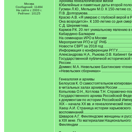
Хроника генеалогической жизни
Москва
Юбилейные и памятные даты второй половины 
Сообщений: 11484
Гусман Л.Ю., Мельцин М.О. К 150-летию со
На сайте с 2003 г.
П.В. Долгорукова.....................................................
Рейтинг: 10125
Краско А.В. «Я умираю с глубокой верой в 
Она возродится». К 100-летию со дня смер
С.Д. Шереметева.....................................................
Кармов Р.К. 20 лет уникальному явлению в
Кабардино-Балкарии .............................................
На семинарах ИРО в Москве ...................................
Мероприятия РГО и ЦГ РНБ ....................................
Новости СВРТ за 2018 год ......................................
Информация о конференции РГГУ...........................
Александрова Н.А., Рыкова О.В. Кабинет б
Государственной публичной исторической 
России.....................................................................
Доммес М.А. Невельские Бахтинские чтения
«Невельских сборниках» .......................................
Генеалогия и архивы
Белоусов К. О самостоятельном копирован
в читальных залах архивов России .......................
Копылова О.Н., Котлова Т.Н. Справочно-по
Государственного архива Российской Фед
к документам по истории Российской Импе
XIX ‒ начала XX вв. и генеалогический поиск ......
Хаеш А.И. Страница истории харьковского 
воспоминаний.........................................................
Шкваров А.Г. Финляндские женщины и рус
в XIX веке. По материалам Национального
Финляндии ............................................................