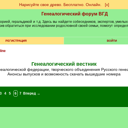
Нарисуйте свое древо. Бесплатно. Онлайн.
[х]
Генеалогический форум ВГД
рией, геральдикой и т.д. Здесь вы найдете собеседников, экспертов, умелых
рхив обратиться при исследовании родословной своей семьи, помогут опреде
РЕГИСТРАЦИЯ
ВОЙТИ
line
Генеалогический вестник
енеалогической федерации, творческого объединения Русского гене
Анонсы выпусков и возможность скачать вышедшие номера
3
4
5
6
7
Вперед →