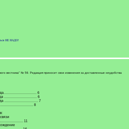
аться НЕ НАДО!
ого вестника" № 59. Редакция приносит свои извинения за доставленные неудобства
........................... 6
............................ 6
............................. 7
............................... 8
в:
связи
....................... 11
схождение