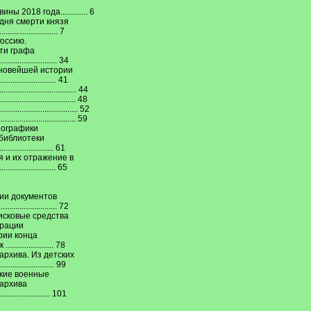
2018 года............. 6
 дня смерти князя
......................... 7
Россию.
ти графа
........................ 34
 новейшей истории
....................... 41
............................. 44
............................ 48
............................... 52
.......................... 59
иографики
библиотеки
.......................... 61
 и их отражение в
...................... 65
ии документов
.................... 72
исковые средства
ерации
рии конца
................. 78
архива. Из детских
........................ 99
ские военные
 архива
........................ 101