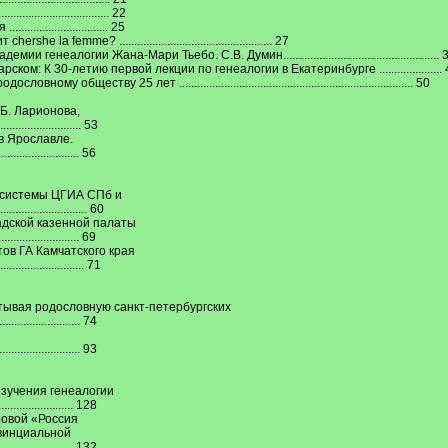
............................ 22
........................ 25
a femme? ................................................... 27
еалогии Жана-Мари Тьебо. С.В. Думин.................................................... 
м: К 30-летию первой лекции по генеалогии в Екатеринбурге ..................... 
еству 25 лет .............................................................................. 50
Б. Ларионова,
..................... 53
в Ярославле.
......................... 56
 системы ЦГИА СПб и
................... 60
адской казенной палаты
.......................... 69
тов ГА Камчатского края
...................... 71
итывая родословную санкт-петербургских
.......................... 74
..................... 93
изучения генеалогии
..................... 128
ровой «Россия
овинциальной
................... 132