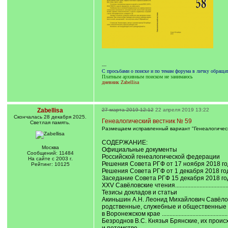
---
С просьбами о поиске и по темам форума в личку обращ
Платным архивным поиском не занимаюсь
дневник Zabellisa
Zabellisa
27 марта 2019 12:12
22 апреля 2019 13:22
Cкончалась 28 декабря 2025.
Генеалогический вестник № 59
Светлая память.
Размещаем исправленный вариант "Генеалогическ
СОДЕРЖАНИЕ:
Москва
Официальные документы
Сообщений: 11484
Российской генеалогической федерации
На сайте с 2003 г.
Решения Совета РГФ от 17 ноября 2018 года...........
Рейтинг: 10125
Решения Совета РГФ от 1 декабря 2018 года ..........
Заседание Совета РГФ 15 декабря 2018 года ..........
XXV Савёловские чтения..........................................
Тезисы докладов и статьи
Акиньшин А.Н. Леонид Михайлович Савёло
родственные, служебные и общественные 
в Воронежском крае ...............................................
Безроднов В.С. Князья Брянские, их прои