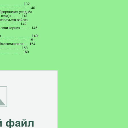
........................ 132
............................ 140
«Дворянская усадьба
)»........... 141
казачьего войска.
....................... 142
и корни» ........... 145
....................... 149
...................... 151
жавахишвили ..... 154
....................... 158
....................... 160