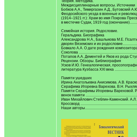
Теория. Методика.
Междисциплинарные вопросы. Источники
Бобков А.А., Тимиргазин А.Д., Бутовский А.
Феодосийского уезда в военные и револю
(1914‒1921 гг.): Храм во имя Покрова Пре
в местечке Судак, 1919 год (окончание)...............
Семейная история. Родословие.
Геральдика. Биографика
Александрова Н.А., Башлыкова М.Е. Псалт
дворян Вяземских и их родословие.......................
Бовкало А.А. О дате рождения композитор
Соколова ...............................................................
Потапов А.А. Дементей и Яков из рода Стульгинс
Рецензии. Обзоры. Библиография
Усков И.Ю. Генеалогическая, просопограф
литература Кузбасса XXI века ..............................
Памяти ушедших
Ирина Анатольевна Анисимова. А.В. Краско...........
Серафима Игоревна Варехова. В.Н. Рыхляков........
Памяти Серафимы Игоревны Вареховой. Реч
венок памяти .........................................................
Иван Михайлович Стеблин-Каменский. А.Л. Пат
Кроссворд ..............................................................
Наши авторы..........................................................