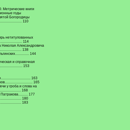
Ю. Метрические книги
ционные годы
святой Богородицы
.................. 110
ирь нетитулованных
.................. 114
а Николая Александровича
......................... 138
ких................ 144
ическая и справочная
.................... 153
....................... 163
........................ 165
и у гроба и слова на
....................... 168
ракова........... 177
........................ 180
....................... 183