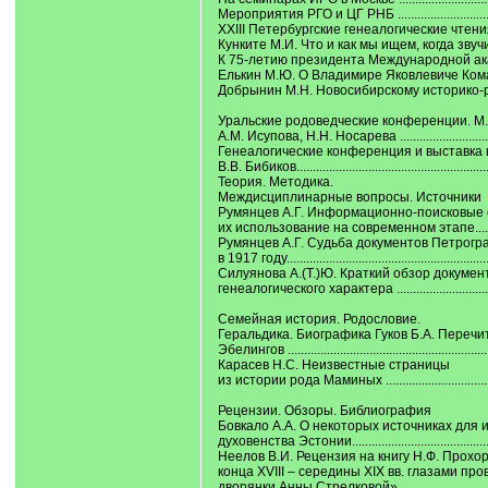
Мероприятия РГО и ЦГ РНБ ....................................
XXIII Петербургские генеалогические чтения .........
Кунките М.И. Что и как мы ищем, когда звучит chershe l
К 75-летию президента Международной академии ген
Елькин М.Ю. О Владимире Яковлевиче Комарско
Добрынин М.Н. Новосибирскому историко-родословному общ
Уральские родоведческие конференции. М.
А.М. Исупова, Н.Н. Носарева .................................
Генеалогические конференция и выставка 
В.В. Бибиков............................................................
Теория. Методика.
Междисциплинарные вопросы. Источники
Румянцев А.Г. Информационно-поисковые
их использование на современном этапе..............
Румянцев А.Г. Судьба документов Петрогр
в 1917 году..............................................................
Силуянова А.(Т.)Ю. Краткий обзор докумен
генеалогического характера ..................................
Семейная история. Родословие.
Геральдика. Биографика Гуков Б.А. Переч
Эбелингов ..............................................................
Карасев Н.С. Неизвестные страницы
из истории рода Маминых .....................................
Рецензии. Обзоры. Библиография
Бовкало А.А. О некоторых источниках для 
духовенства Эстонии.............................................
Неелов В.И. Рецензия на книгу Н.Ф. Прохо
конца XVIII ‒ середины XIX вв. глазами пр
дворянки Анны Стрелковой» ................................