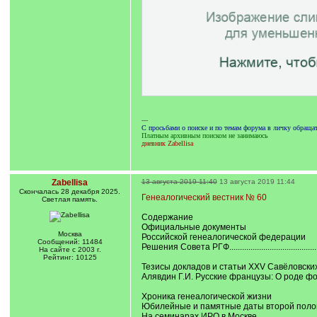
---
С просьбами о поиске и по темам форума в личку обращ
Платным архивным поиском не занимаюсь
дневник Zabellisa
Zabellisa
13 августа 2019 11:40
13 августа 2019 11:44
Cкончалась 28 декабря 2025.
Генеалогический вестник № 60
Светлая память.
Содержание
Официальные документы
Москва
Российской генеалогической федерации
Сообщений: 11484
Решения Совета РГФ................................................
На сайте с 2003 г.
Рейтинг: 10125
Тезисы докладов и статьи XXV Савёловски
Алявдин Г.И. Русские французы: О роде фон Розеншиль
Хроника генеалогической жизни
Юбилейные и памятные даты второй половины
На семинарах ИРО в Москве ...................................