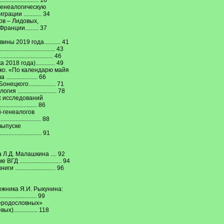
......................... 16
генеалогическую
ии ............ 34
ов – Лидовых,
нции......... 37
 2019 года........... 41
............................. 43
............................ 46
8 года)............. 49
ско. «По календарю майя
............... 66
кого.................. 71
........................ 78
х исследований
....................... 86
-генеалогов
........................ 88
выпуске
...................... 91
Л.Д. Малашкина .... 92
......................... 94
....................... 96
ожника Я.И. Рыкунина:
..................... 99
еродословных»
.............. 118