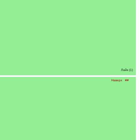
Лайк (1)
Наверх
##