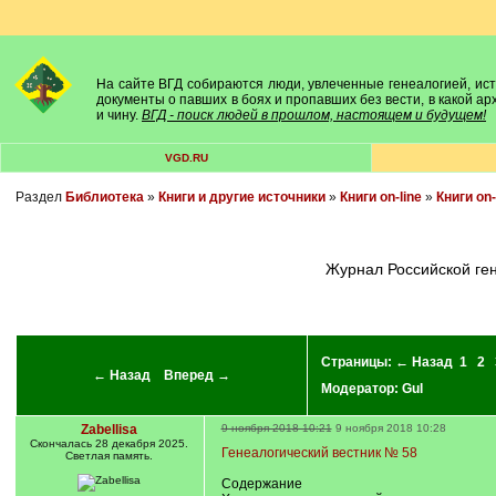
На сайте ВГД собираются люди, увлеченные генеалогией, исто
документы о павших в боях и пропавших без вести, в какой а
и чину.
ВГД - поиск людей в прошлом, настоящем и будущем!
VGD.RU
Раздел
Библиотека
»
Книги и другие источники
»
Книги on-line
»
Книги on-
Журнал Российской г
Страницы:
← Назад
1
2
← Назад
Вперед →
Модератор:
Gul
Zabellisa
9 ноября 2018 10:21
9 ноября 2018 10:28
Cкончалась 28 декабря 2025.
Генеалогический вестник № 58
Светлая память.
Содержание