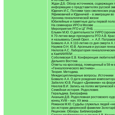
и потомство............................................................
Ждан Д.Б. Обзор источников, содержащих 
информацию о представителях русской эмиграц
Юденич И.С. Потомки трех смоленских род
Яфимовичей и Юденичей – в эмиграции во Фра
Хроника генеалогической жизни
Юбилейные и памятные даты первой половины
На семинарах ИРО в Москве ...................................
Мероприятия РГО и ЦГ РНБ ...................................
Елькин М.Ю. О деятельности УИРО (хроника 201
К 70-летию вице-президента РГО А.В. Кра
я называюсь Синий Орел…». А.Л. Патракова ......
Бовкало А.А. К 110-летию со дня смерти А. Бонец
Наумов О.Н. Ю.В. Арсеньев и русская генеалогия ..
Нилогов А.С. Лаборатория генеалогически
в ХакНИИЯЛИ ........................................................
Соболивская Е.В. Конференция любителей
Дальнего Востока ...................................................
Ответы на кроссворд, помещенный в 58-м 
«Генеалогического вестника»................................
Теория. Методика.
Междисциплинарные вопросы. Источники
Бовкало А.А. О дате рождения композитора 
Забелло Ю.В. Раздел «Дневники» на форуме ВГД ...
Неелов В.И. Запись на полях метрической книги ....
Семейная история. Родословие.
Геральдика. Биографика
Ананьев Д.В. Родословная ростовского худ
конец XVIII – нач. XX века .....................................
Романов М.Ю. Судьбы служилых людей «н
(из истории дворянской фамилии Золотарёвых)..
Рецензии. Обзоры. Библиография