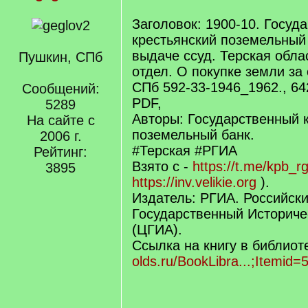
Заголовок: 1900-10. Госуд
крестьянский поземельный 
выдаче ссуд. Терская обла
Пушкин, СПб
отдел. О покупке земли за
СПб 592-33-1946_1962., 642
Сообщений:
PDF,
5289
Авторы: Государственный 
На сайте с
поземельный банк.
2006 г.
#Терская #РГИА
Рейтинг:
Взято с -
https://t.me/kpb_rg
3895
https://inv.velikie.org
).
Издатель: РГИА. Российск
Государственный Историче
(ЦГИА).
Ссылка на книгу в библиот
olds.ru/BookLibra...;Itemid=