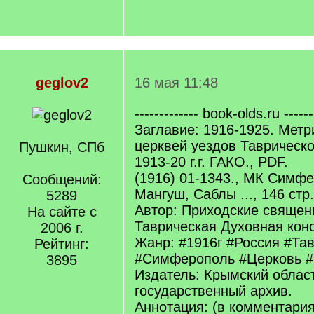
geglov2
16 мая 11:48
------------- book-olds.ru ------
Заглавие: 1916-1925. Метр
церквей уездов Таврическо
Пушкин, СПб
1913-20 г.г. ГАКО., PDF.
(1916) 01-1343., МК Симфе
Сообщений:
Мангуш, Саблы ..., 146 стр.
5289
Автор: Приходские священ
На сайте с
Таврическая Духовная кон
2006 г.
Жанр: #1916г #Россия #Та
Рейтинг:
#Симферополь #Церковь #
3895
Издатель: Крымский облас
государственный архив.
Аннотация: (в комментари