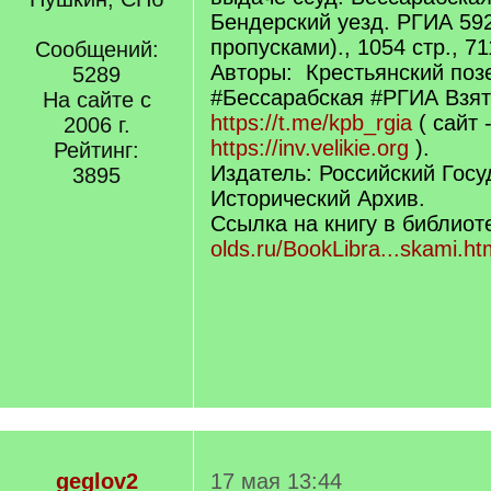
Бендерский уезд. РГИА 592
пропусками)., 1054 стр., 7
Сообщений:
Авторы: Крестьянский поз
5289
#Бессарабская #РГИА Взято
На сайте с
https://t.me/kpb_rgia
( сайт 
2006 г.
https://inv.velikie.org
).
Рейтинг:
Издатель: Российский Гос
3895
Исторический Архив.
Ссылка на книгу в библиот
olds.ru/BookLibra...skami.ht
geglov2
17 мая 13:44