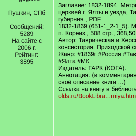
Заглавие: 1832-1894. Метр
церквей г. Ялты и уезда, Т
Пушкин, СПб
губерния., PDF.
1832-1869 (651-1_2-1_5). 
Сообщений:
п. Кореиз., 508 стр., 368,5
5289
Автор: Таврическая и Хер
На сайте с
консистория. Приходской 
2006 г.
Жанр: #1869г #Россия #Та
Рейтинг:
#Ялта #МК
3895
Издатель: ГАРК (КОГА).
Аннотация: (в комментари
своё описание книги ...)
Ссылка на книгу в библиот
olds.ru/BookLibra...rniya.htm