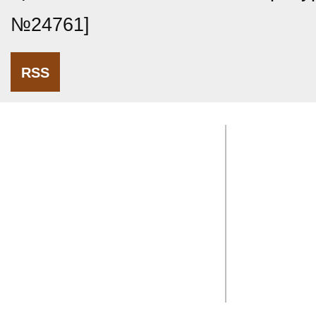
№24761]
RSS