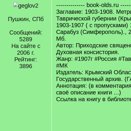
-------------- book-olds.ru -----
Заглавие: 1903-1908. Метр
Таврической губернии (Кры
Пушкин, СПб
1903-1907 ( с пропусками) 1
Сарабуз (Симферополь)., 2
Сообщений:
Мб.
5289
Автор: Приходские священ
На сайте с
Духовная консистория.
2006 г.
Жанр: #1907г #Россия #Та
Рейтинг:
#МК
3896
Издатель: Крымский Облас
Государственный архив. (Г
Аннотация: (в комментари
своё описание книги ...)
Ссылка на книгу в библиоте