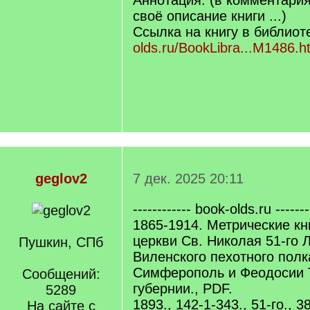
Аннотация: (в комментари
своё описание книги ...)
Ссылка на книгу в библиот
olds.ru/BookLibra...M1486.h
geglov2
7 дек. 2025 20:11
------------ book-olds.ru -------
1865-1914. Метрические кн
церкви Св. Николая 51-го Л
Пушкин, СПб
Виленского пехотного полк
Симферополь и Феодосии 
Сообщений:
губернии., PDF.
5289
1893., 142-1-343., 51-го., 3
На сайте с