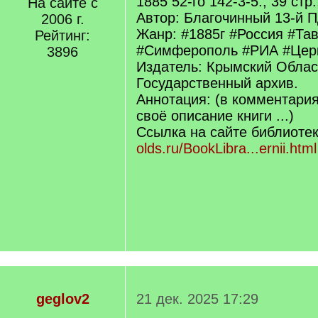
1885 52-го 142-3-5., 39 стр.
На сайте с
Автор: Благочинный 13-й 
2006 г.
Жанр: #1885г #Россия #Та
Рейтинг:
#Симферополь #РИА #Церк
3896
Издатель: Крымский Облас
Государственный архив.
Аннотация: (в комментари
своё описание книги ...)
Ссылка на сайте библиоте
olds.ru/BookLibra...ernii.html
geglov2
21 дек. 2025 17:29