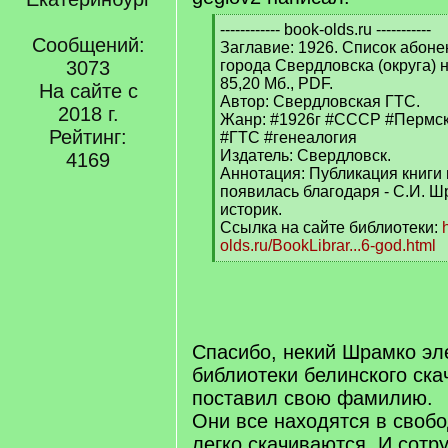
[
------------ book-olds.ru -----------
Сообщений:
q
Заглавие: 1926. Список абоне
]
3073
города Свердловска (округа) на
85,20 Мб., PDF.
На сайте с
Автор: Свердловская ГТС.
2018 г.
Жанр: #1926г #СССР #Пермс
Рейтинг:
#ГТС #генеалогия
Издатель: Свердловск.
4169
Аннотация: Публикация книги 
появилась благодаря - С.И. Ш
историк.
Ссылка на сайте библиотеки:
olds.ru/BookLibrar...6-god.html
[
/
q
]
Спасибо, некий Шрамко эл
библиотеки белинского ска
поставил свою фамилию.
Они все находятся в своб
легко скачиваются. И сотр