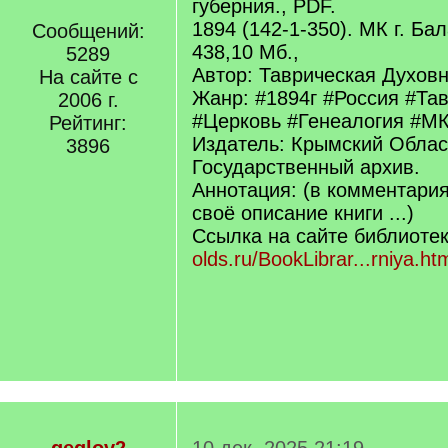
губерния., PDF.
1894 (142-1-350). МК г. Бал
Сообщений:
438,10 Мб.,
5289
Автор: Таврическая Духовн
На сайте с
Жанр: #1894г #Россия #Та
2006 г.
#Церковь #Генеалогия #М
Рейтинг:
Издатель: Крымский Облас
3896
Государственный архив.
Аннотация: (в комментари
своё описание книги ...)
Ссылка на сайте библиоте
olds.ru/BookLibrar...rniya.ht