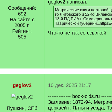
geglov2 написал:
Сообщений:
[
Метрические книги полковой ц
692
q
го Литовского и 52-го Виленск
]
На сайте с
13-й ПД РИА г. Симферополь 
Таврической губернии...https://
2005 г.
[
Рейтинг:
Что-то не так со ссылкой
/
505
q
]
geglov2
10 дек. 2025 21:17
------------- book-olds.ru ------
Заглавие: 1872-94. Метрич
церквей г. Ялты и уезда, Т
Пушкин, СПб