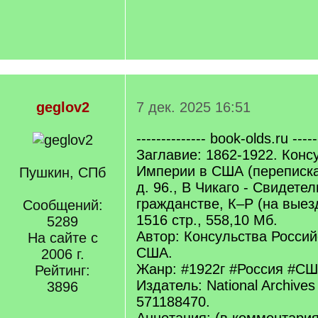
geglov2
7 дек. 2025 16:51
-------------- book-olds.ru -----
Заглавие: 1862-1922. Конс
Империи в США (переписка
Пушкин, СПб
д. 96., В Чикаго - Свидетел
гражданстве, К–Р (на выезд
Сообщений:
1516 стр., 558,10 Мб.
5289
Автор: Консульства Росси
На сайте с
США.
2006 г.
Жанр: #1922г #Россия #СШ
Рейтинг:
Издатель: National Archives I
3896
571188470.