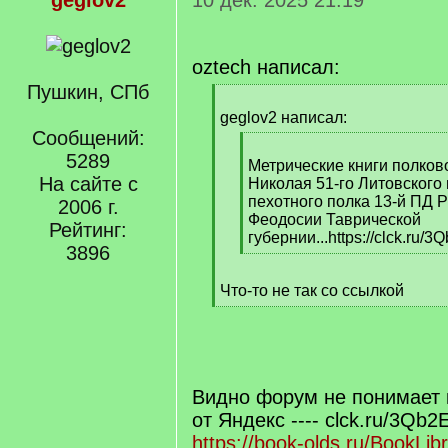
geglov2
10 дек. 2025 21:19
oztech написал:
Пушкин, СПб
[
q
geglov2 написал:
]
Сообщений:
[
5289
q
Метрические книги полков
На сайте с
]
Николая 51-го Литовского 
пехотного полка 13-й ПД 
2006 г.
Феодосии Таврической
Рейтинг:
губернии...https://clck.ru/3
3896
[
/
Что-то не так со ссылкой
q
[
]
/
q
]
Видно форум не понимает 
от Яндекс ---- clck.ru/3Qb2
https://book-olds.ru/BookLib