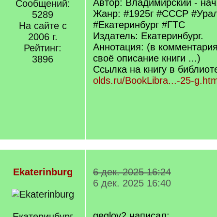
Автор: Владимирский - нач
Сообщений:
Жанр: #1925г #СССР #Ура
5289
#Екатеринбург #ГТС
На сайте с
Издатель: Екатеринбург.
2006 г.
Аннотация: (в комментари
Рейтинг:
своё описание книги ...)
3896
Ссылка на книгу в библиот
olds.ru/BookLibra...-25-g.htm
Ekaterinburg
6 дек. 2025 16:24
6 дек. 2025 16:40
geglov2 написал:
Екатеринбург