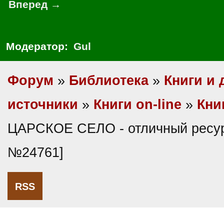
Вперед →
Модератор:
Gul
Форум
»
Библиотека
»
Книги и 
источники
»
Книги on-line
»
Кни
ЦАРСКОЕ СЕЛО - отличный ресурс
№24761]
RSS