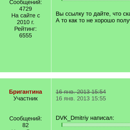
]
Сообщений:
[
/
4729
q
Вы ссылку то дайте, что ск
На сайте с
]
А то как то не хорошо пол
2010 г.
Рейтинг:
6555
Бригантина
16 янв. 2013 15:54
Участник
16 янв. 2013 15:55
DVK_Dmitriy написал:
Сообщений:
82
[
[