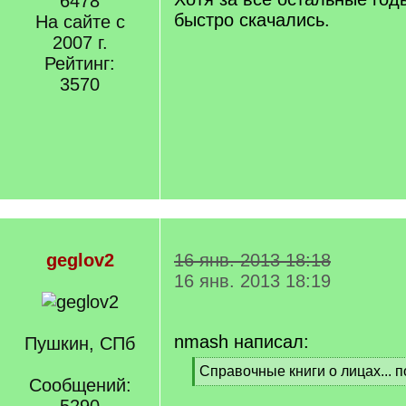
6478
быстро скачались.
На сайте с
2007 г.
Рейтинг:
3570
geglov2
16 янв. 2013 18:18
16 янв. 2013 18:19
nmash написал:
Пушкин, СПб
[
Справочные книги о лицах... п
Сообщений:
q
[
]
/