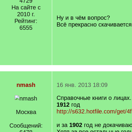
4729
/
На сайте с
q
2010 г.
]
Ну и в чём вопрос?
Рейтинг:
Всё прекрасно скачивается
6555
nmash
16 янв. 2013 18:09
Справочные книги о лицах.
1912
год
http://s632.hotfile.com/get/4
Москва
и за
1902
год не докачива
Сообщений:
Хотя за все остальные год