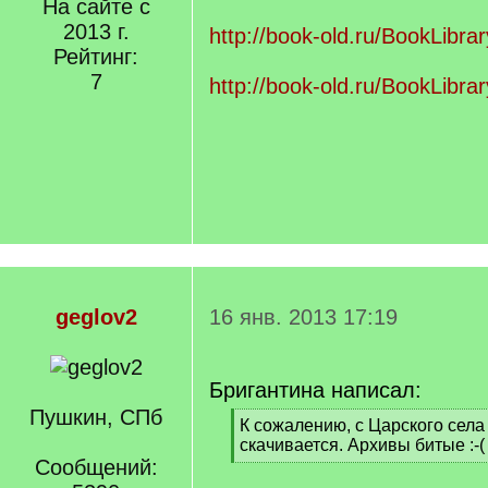
На сайте с
q
/
]
2013 г.
q
http://book-old.ru/BookLibrar
]
Рейтинг:
7
http://book-old.ru/BookLibrar
geglov2
16 янв. 2013 17:19
Бригантина написал:
Пушкин, СПб
[
К сожалению, с Царского села
q
скачивается. Архивы битые :-(
]
Сообщений:
[
/