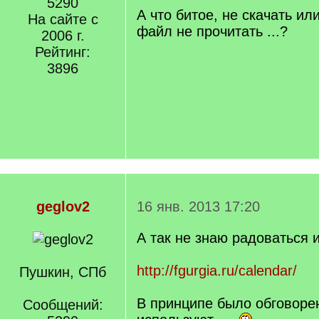
5290
q
А что битое, не скачать ил
На сайте с
]
файл не прочитать ...?
2006 г.
Рейтинг:
3896
geglov2
16 янв. 2013 17:20
А так не знаю радоваться ил
http://fgurgia.ru/calendar/
Пушкин, СПб
В принципе было обговорен
Сообщений: