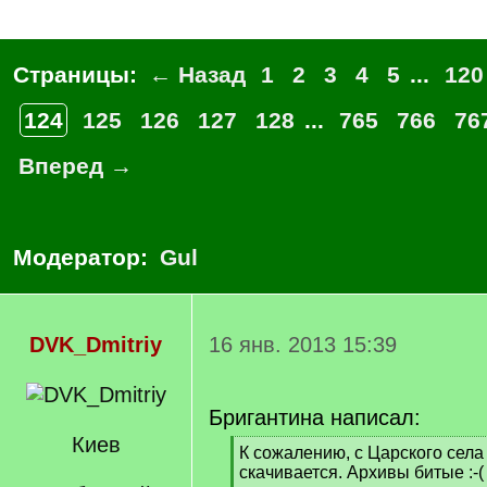
Страницы:
← Назад
1
2
3
4
5
...
120
124
125
126
127
128
...
765
766
76
Вперед →
Модератор:
Gul
DVK_Dmitriy
16 янв. 2013 15:39
Бригантина написал:
Киев
[
К сожалению, с Царского села
q
скачивается. Архивы битые :-(