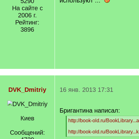
используют ...
5290
На сайте с
2006 г.
Рейтинг:
3896
DVK_Dmitriy
16 янв. 2013 17:31
Бригантина написал:
Киев
[
http://book-old.ru/BookLibrary...
q
]
Сообщений:
http://book-old.ru/BookLibrary...
[