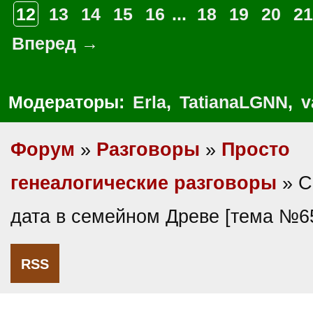
12
13
14
15
16
...
18
19
20
21
Вперед →
Модераторы:
Erla
,
TatianaLGNN
,
v
Форум
»
Разговоры
»
Просто
генеалогические разговоры
» С
дата в семейном Древе [тема №6
RSS