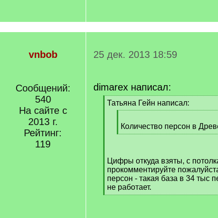
vnbob
25 дек. 2013 18:59
dimarex написал:
Сообщений:
540
[
Татьяна Гейн написал:
На сайте с
q
[
]
2013 г.
q
Количество персон в Древ
Рейтинг:
]
[
119
/
q
Цифры откуда взяты, с потолк
]
прокомментируйте пожалуйста
персон - такая база в 34 тыс 
не работает.
[
/
q