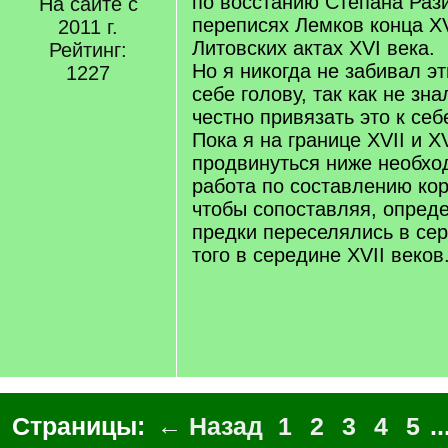
по восстанию Степана Рази
На сайте с
переписях Лемков конца XV
2011 г.
Литовских актах XVI века.
Рейтинг:
Но я никогда не забивал э
1227
себе голову, так как не зна
честно привязать это к себ
Пока я на границе XVII и XV
продвинуться ниже необх
работа по составлению ко
чтобы сопоставляя, опреде
предки переселялись в сер
того в середине XVII веков
Страницы:
← Назад
1
2
3
4
5
..