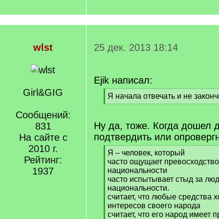
wlst
25 дек. 2013 18:14
Ejik написал:
Girl&GIG
[
Я начала отвечать и не закон
q
[
]
Сообщений:
/
q
Ну да, тоже. Когда дошел
831
]
подтвердить или опровергн
На сайте с
2010 г.
[
Я – человек, который
Рейтинг:
q
часто ощущает превосходство
1937
]
национальности
часто испытывает стыд за лю
национальности.
считает, что любые средства 
интересов своего народа
считает, что его народ имеет 