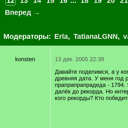
12
13
14
15
16
...
18
19
20
21
Вперед →
Модераторы:
Erla
,
TatianaLGNN
,
v
konsten
13 дек. 2005 22:39
Давайте поделимся, а у ко
древняя дата. У меня год
прапрапрапрадеда - 1794. 
далёк до рекорда. Но интер
кого рекорды? Кто победи