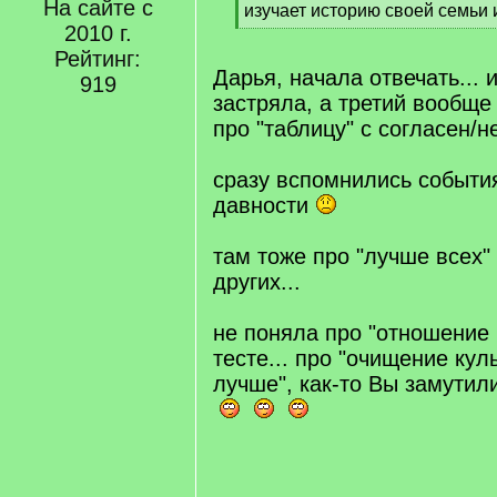
На сайте с
q
изучает историю своей семьи и
]
2010 г.
[
/
Рейтинг:
q
Дарья, начала отвечать... 
919
]
застряла, а третий вообще 
про "таблицу" с согласен/не
сразу вспомнились событи
давности
там тоже про "лучше всех" 
других...
не поняла про "отношение к
тесте... про "очищение куль
лучше", как-то Вы замутили 