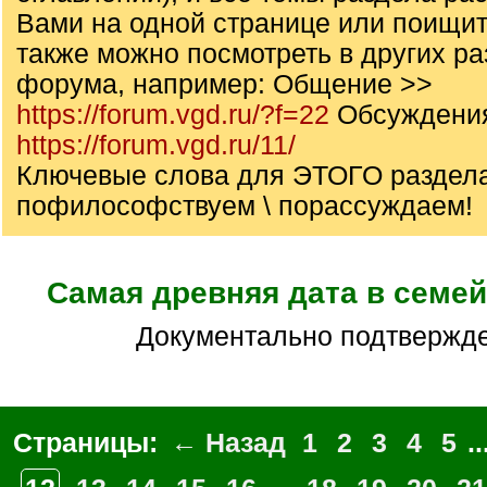
Вами на одной странице или поищит
также можно посмотреть в других р
форума, например: Общение >>
https://forum.vgd.ru/?f=22
Обсуждени
https://forum.vgd.ru/11/
Ключевые слова для ЭТОГО раздела
пофилософствуем \ порассуждаем!
Самая древняя дата в семе
документально подтвержд
Страницы:
← Назад
1
2
3
4
5
..