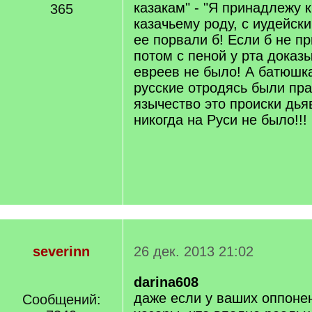
казакам" - "Я принадлежу 
365
казачьему роду, с иудейски
ее порвали б! Если б не пр
потом с пеной у рта доказ
евреев не было! А батюшка
русские отродясь были пр
язычество это происки дь
никогда на Руси не было!!!
severinn
26 дек. 2013 21:02
darina608
даже если у ваших оппоне
Сообщений: