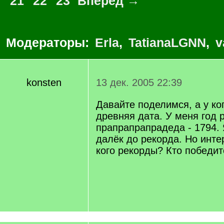
21
22
23
Вперед →
Модераторы:
Erla
,
TatianaLGNN
,
v
konsten
13 дек. 2005 22:39
Давайте поделимся, а у ко
древняя дата. У меня год
прапрапрапрадеда - 1794. 
далёк до рекорда. Но интер
кого рекорды? Кто победи