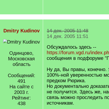
Dmitry Kudinov
14 дек. 2005 11:48
14 дек. 2005 11:51
Обсуждалось здесь --
https://forum.vgd.ru/index.p
Одинцово,
сообщения в подфоруме "П
Московская
область
Ну да, Вы правы, конечно. 
100%-ной уверенностью мо
Сообщений:
предком Рюрика.
491
Но документально доказат
На сайте с
не получится. Здесь же, на
2003 г.
связь можно проследить п
Рейтинг:
источникам.
438