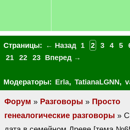
Страницы:
← Назад
1
2
3
4
5
21
22
23
Вперед →
Модераторы:
Erla
,
TatianaLGNN
,
v
Форум
»
Разговоры
»
Просто
генеалогические разговоры
» С
дата в семейном Древе [тема №6