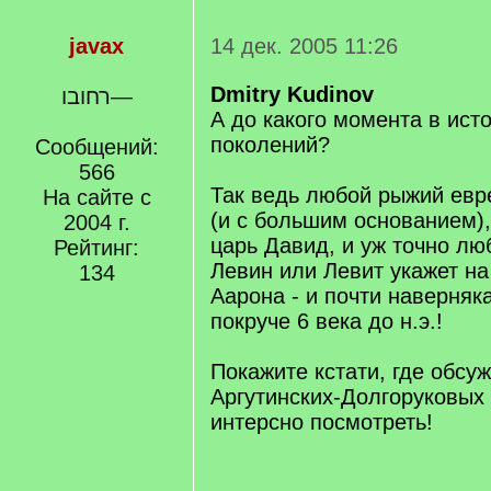
javax
14 дек. 2005 11:26
Dmitry Kudinov
רחובו—
А до какого момента в ист
поколений?
Сообщений:
566
Так ведь любой рыжий евр
На сайте с
(и с большим основанием), 
2004 г.
царь Давид, и уж точно л
Рейтинг:
Левин или Левит укажет н
134
Аарона - и почти наверняка
покруче 6 века до н.э.!
Покажите кстати, где обсу
Аргутинских-Долгоруковых 
интерсно посмотреть!