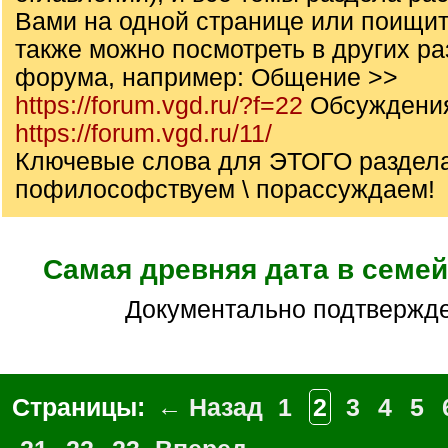
Вами на одной странице или поищит
также можно посмотреть в других р
форума, например: Общение >>
https://forum.vgd.ru/?f=22
Обсуждени
https://forum.vgd.ru/11/
Ключевые слова для ЭТОГО раздела
пофилософствуем \ порассуждаем!
Самая древняя дата в семе
документально подтвержд
Страницы:
← Назад
1
2
3
4
5