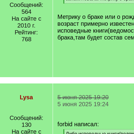
]
Сообщений:
[
/
564
q
Метрику о браке или о рож
На сайте с
]
возраст примерно известен
2010 г.
исповедные книги(ведомост
Рейтинг:
брака,там будет состав се
768
Lysa
5 июня 2025 19:20
5 июня 2025 19:24
Сообщений:
forbid написал:
130
На сайте с
[
Либо исповедные книги(ведом