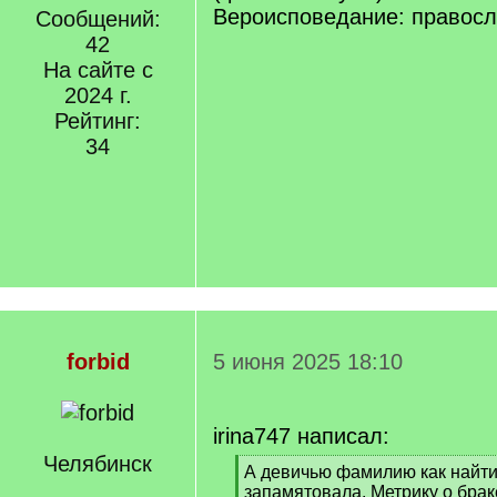
Вероисповедание: правос
Сообщений:
42
На сайте с
2024 г.
Рейтинг:
34
forbid
5 июня 2025 18:10
irina747 написал:
Челябинск
[
А девичью фамилию как найти
q
запамятовала. Метрику о брак