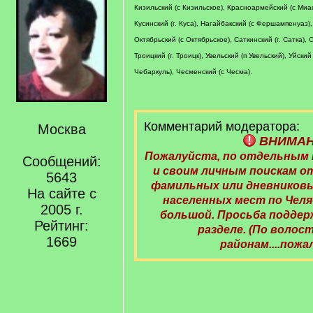
Кизильский (с Кизильское), Красноармейский (с Миас
Кусинский (г. Куса), Нагайбакский (с Фершампенуаз),
Октябрьский (с Октябрьское), Саткинский (г. Сатка),
Троицкий (г. Троицк), Увельский (п Увельский), Уйский
Чебаркуль), Чесменский (с Чесма).
Комментарий модератора:
Москва
ВНИМА
Пожалуйста, по отдельным
Сообщений:
и своим личным поискам 
5643
фамильных или дневниковы
На сайте с
населенных мест по Чел
2005 г.
большой. Просьба поддер
Рейтинг:
разделе. (По волост
1669
районам....пожа