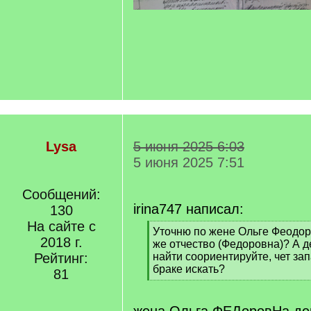
Lysa
5 июня 2025 6:03
5 июня 2025 7:51
Сообщений:
irina747 написал:
130
На сайте с
[
Уточню по жене Ольге Феодор
2018 г.
q
же отчество (Федоровна)? А 
]
Рейтинг:
найти соориентируйте, чет за
браке искать?
81
[
/
q