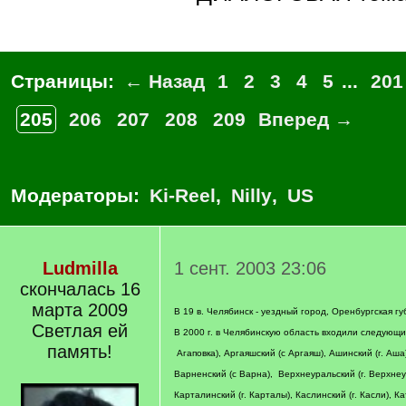
Страницы:
← Назад
1
2
3
4
5
...
201
205
206
207
208
209
Вперед →
Модераторы:
Ki-Reel
,
Nilly
,
US
Ludmilla
1 сент. 2003 23:06
скончалась 16
марта 2009
В 19 в. Челябинск - уездный город, Оренбургская гу
Светлая ей
В 2000 г. в Челябинскую область входили следующие
память!
Агаповка), Аргаяшский (с Аргаяш), Ашинский (г. Аша
Варненский (с Варна), Верхнеуральский (г. Верхнеур
Карталинский (г. Карталы), Каслинский (г. Касли), Ка