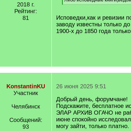
2018 г.
q
[
]
Рейтинг:
/
q
Исповедки,как и ревизии 
81
]
заводу известны только до
1900-х до 1850 года только
KonstantinKU
26 июня 2025 9:51
Участник
Добрый день, форумчане!
Подскажите, бесплатное и
Челябинск
ЭЛАР АРХИВ ОГАЧО не раб
июне спокойно исследовал
Сообщений:
могу зайти, только платно.
93