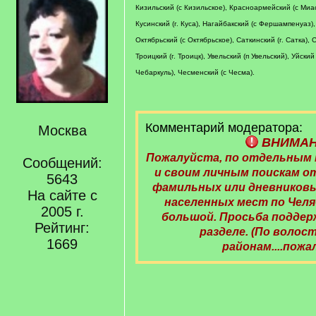
Кизильский (с Кизильское), Красноармейский (с Миас
Кусинский (г. Куса), Нагайбакский (с Фершампенуаз),
Октябрьский (с Октябрьское), Саткинский (г. Сатка),
Троицкий (г. Троицк), Увельский (п Увельский), Уйский
Чебаркуль), Чесменский (с Чесма).
Комментарий модератора:
Москва
ВНИМА
Пожалуйста, по отдельным
Сообщений:
и своим личным поискам 
5643
фамильных или дневниковы
На сайте с
населенных мест по Чел
2005 г.
большой. Просьба поддер
Рейтинг:
разделе. (По волост
1669
районам....пожа