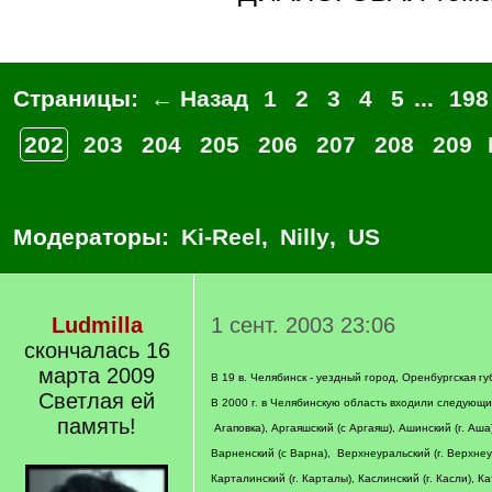
Страницы:
← Назад
1
2
3
4
5
...
198
202
203
204
205
206
207
208
209
Модераторы:
Ki-Reel
,
Nilly
,
US
Ludmilla
1 сент. 2003 23:06
скончалась 16
марта 2009
В 19 в. Челябинск - уездный город, Оренбургская гу
Светлая ей
В 2000 г. в Челябинскую область входили следующие
память!
Агаповка), Аргаяшский (с Аргаяш), Ашинский (г. Аша
Варненский (с Варна), Верхнеуральский (г. Верхнеур
Карталинский (г. Карталы), Каслинский (г. Касли), Ка