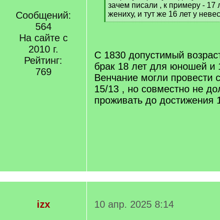
q
зачем писали , к примеру - 17 
]
Сообщений:
жениху, и тут же 16 лет у неве
[
564
/
На сайте с
q
2010 г.
]
С 1830 допустимый возрас
Рейтинг:
брак 18 лет для юношей и 
769
Венчание могли провести с
15/13 , но совместно не д
проживать до достижения 1
izx
10 апр. 2025 8:14