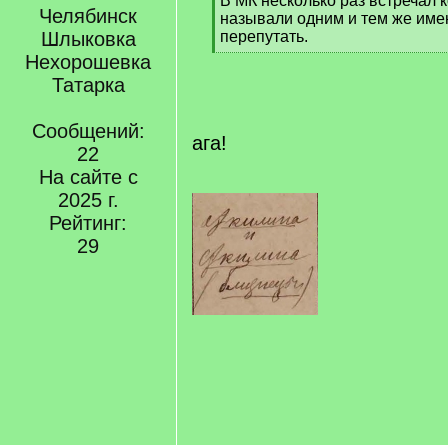
В МК несколько раз встречал 
Челябинск
q
называли одним и тем же имен
]
Шлыковка
перепутать.
[
Нехорошевка
/
Татарка
q
]
Сообщений:
ага!
22
На сайте с
2025 г.
Рейтинг:
29