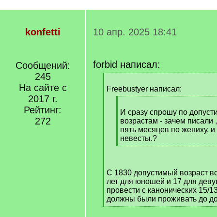
konfetti
10 апр. 2025 18:41
forbid написал:
Сообщений:
245
[
На сайте с
q
Freebustyer написал:
]
2017 г.
[
Рейтинг:
q
И сразу спрошу по допуст
272
]
возрастам - зачем писали ,
пять месяцев по жениху, и 
невесты.?
[
/
q
С 1830 допустимый возраст вс
]
лет для юношей и 17 для дев
провести с канонических 15/13
должны были проживать до до
[
/