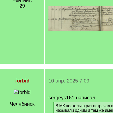
Рейтинг:
29
forbid
10 апр. 2025 7:09
sergeys161 написал:
Челябинск
[
В МК несколько раз встречал 
q
называли одним и тем же имен