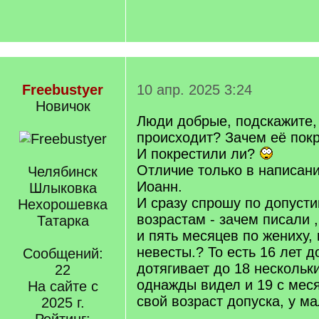
Freebustyer
10 апр. 2025 3:24
Новичок
Люди добрые, подскажите, 
происходит? Зачем её пок
И покрестили ли?
Отличие только в написан
Челябинск
Иоанн.
Шлыковка
И сразу спрошу по допуст
Нехорошевка
возрастам - зачем писали ,
Татарка
и пять месяцев по жениху, 
невесты.? То есть 16 лет д
Сообщений:
дотягивает до 18 несколь
22
однажды видел и 19 с мес
На сайте с
свой возраст допуска, у м
2025 г.