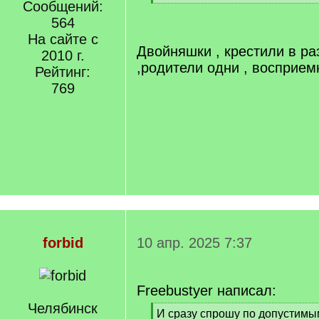
]
Сообщений:
[
/
564
q
На сайте с
]
Двойняшки , крестили в ра
2010 г.
,родители одни , восприем
Рейтинг:
769
forbid
10 апр. 2025 7:37
Freebustyer написал:
Челябинск
[
И сразу спрошу по допустимым