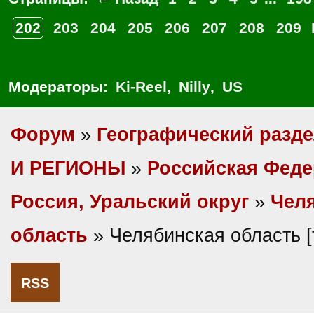
202
203
204
205
206
207
208
209
Модераторы:
Ki-Reel
,
Nilly
,
US
Форум
»
Географический разд
И РЕГИОНЫ
»
Российская Фед
Россия, Уральский округ
»
Чел
область
» Челябинская область 
RSS