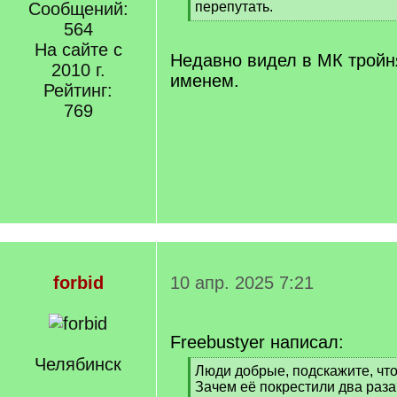
]
Сообщений:
перепутать.
[
564
/
На сайте с
q
Недавно видел в МК тройн
2010 г.
]
именем.
Рейтинг:
769
forbid
10 апр. 2025 7:21
Freebustyer написал:
Челябинск
[
Люди добрые, подскажите, что
q
Зачем её покрестили два раза