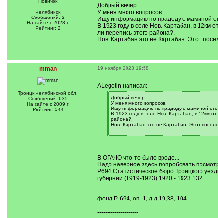
Новичок
Добрый вечер.
У меня много вопросов.
Челябинск
Сообщений: 2
Ищу информацию по прадеду с маминой ст
На сайте с 2023 г.
В 1923 году в селе Нов. Картабан, в 12км 
Рейтинг: 2
ли перепись этого района?.
Нов. Картабан это не Картабан. Этот пос
mman
19 ноября 2023 19:58
ALegotin написал:
Троицк Челябинской обл.
[
Добрый вечер.
Сообщений: 635
q
У меня много вопросов.
На сайте с 2009 г.
]
Ищу информацию по прадеду с маминой стор
Рейтинг: 344
В 1923 году в селе Нов. Картабан, в 12км от
района?.
Нов. Картабан это не Картабан. Этот посёл
[
/
q
]
В ОГАЧО что-то было вроде...
Надо наверное здесь попробовать посмотр
Р694 Статистическое бюро Троицкого уездн
губернии (1919-1923) 1920 - 1923 132
фонд Р-694, оп. 1, д.д.19,38, 104
---------------------