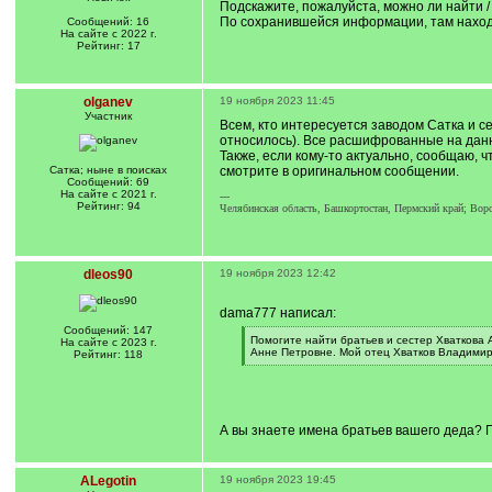
Подскажите, пожалуйста, можно ли найти /
По сохранившейся информации, там находи
Сообщений: 16
На сайте с 2022 г.
Рейтинг: 17
olganev
19 ноября 2023 11:45
Участник
Всем, кто интересуется заводом Сатка и с
относилось). Все расшифрованные на дан
Также, если кому-то актуально, сообщаю, 
Сатка; ныне в поисках
смотрите в оригинальном сообщении.
Сообщений: 69
На сайте с 2021 г.
---
Рейтинг: 94
Челябинская область, Башкортостан, Пермский край; Вор
dleos90
19 ноября 2023 12:42
dama777 написал:
Сообщений: 147
[
Помогите найти братьев и сестер Хваткова 
На сайте с 2023 г.
q
Анне Петровне. Мой отец Хватков Владимир 
Рейтинг: 118
]
[
/
q
]
А вы знаете имена братьев вашего деда? 
ALegotin
19 ноября 2023 19:45