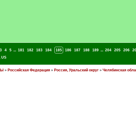
3
4
5
...
181
182
183
184
185
186
187
188
189
...
204
205
206
2
,
US
НЫ
»
Российская Федерация
»
Россия, Уральский округ
»
Челябинская обла