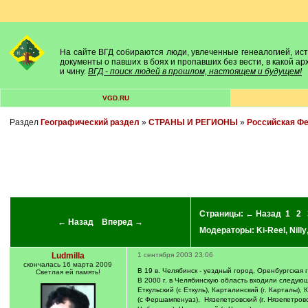
На сайте ВГД собираются люди, увлеченные генеалогией, исто
документы о павших в боях и пропавших без вести, в какой а
и чину.
ВГД - поиск людей в прошлом, настоящем и будущем!
VGD.RU
Раздел
Географический раздел
»
СТРАНЫ И РЕГИОНЫ
»
Российская Ф
Страницы:
← Назад
1
2
← Назад
Вперед →
Модераторы:
Ki-Reel
,
Nilly
Ludmilla
1 сентября 2003 23:06
скончалась 16 марта 2009
В 19 в. Челябинск - уездный город, Оренбургская 
Светлая ей память!
В 2000 г. в Челябинскую область входили следующи
Еткульский (с Еткуль), Карталинский (г. Карталы), 
(с Фершампенуаз), Нязепетровский (г. Нязепетровск)