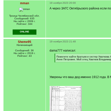
mman
19 ноября 2023 20:00
А через ЗАГС Октябрьского района если п
Троицк Челябинской обл.
Сообщений: 635
На сайте с 2009 г.
Рейтинг: 344
ONLINE
Sheme95
19 ноября 2023 21:48
Начинающий
dama777 написал:
Сообщений: 36
На сайте с 2019 г.
Рейтинг: 43
[
Помогите найти братьев и сестер Хваткова 
q
Анне Петровне. Мой отец Хватков Владимир 
]
[
/
q
]
Уверены что ваш дед именно 1912 года. В 