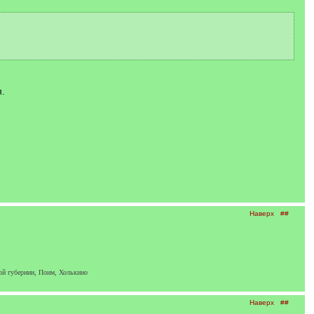
.
Наверх
##
ой губернии, Поим, Холькино
Наверх
##