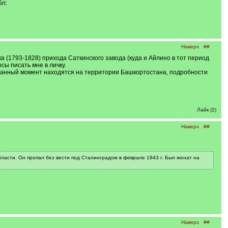
гг.
Наверх
##
а (1793-1828) прихода Саткинского завода (куда и Айлино в тот период
сы писать мне в личку.
 в данный момент находятся на территории Башкортостана, подробности
Лайк (2)
Наверх
##
ласти. Он пропал без вести под Сталинградом в феврале 1943 г. Был женат на
Наверх
##