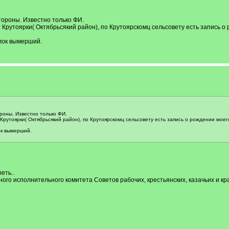
ороны. Известно только ФИ.
от Крутоярки( Октябрьсякий район), по Крутоярскомц сельсовету есть запись о
ёлок вымерший.
оны. Известно только ФИ.
 Крутоярки( Октябрьсякий район), по Крутоярскомц сельсовету есть запись о рождении моего
ок вымерший.
еть..
ого исполнительного комитета Советов рабочих, крестьянских, казачьих и кра