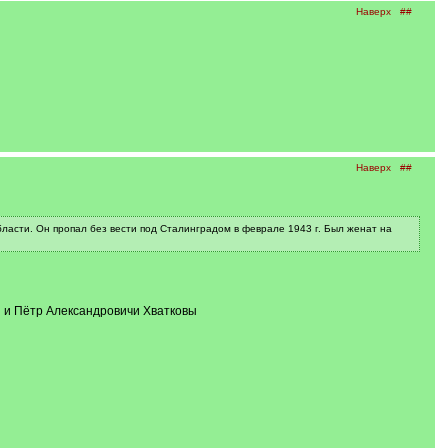
Наверх
##
Наверх
##
ласти. Он пропал без вести под Сталинградом в феврале 1943 г. Был женат на
я и Пётр Александровичи Хватковы