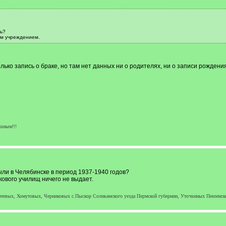
ь?
им учреждением.
олько запись о браке, но там нет данных ни о родителях, ни о записи рождения
ным!!!
ыли в Челябинске в период 1937-1940 годов?
ового училищ ничего не выдает.
теевых, Хомутовых, Черниковых с.Пыскор Соликамского уезда Пермской губернии, Уточкиных Пензенск