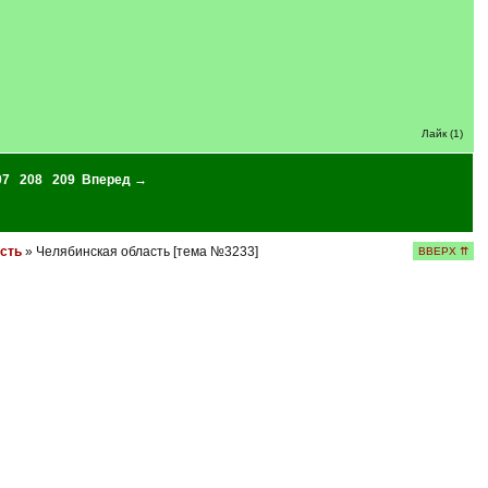
Лайк (1)
07
208
209
Вперед →
сть
» Челябинская область [тема №3233]
ВВЕРХ ⇈