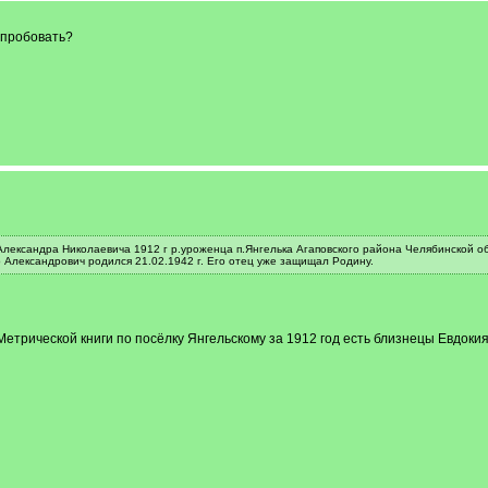
опробовать?
Александра Николаевича 1912 г р.уроженца п.Янгелька Агаповского района Челябинской об
Александрович родился 21.02.1942 г. Его отец уже защищал Родину.
Метрической книги по посёлку Янгельскому за 1912 год есть близнецы Евдоки