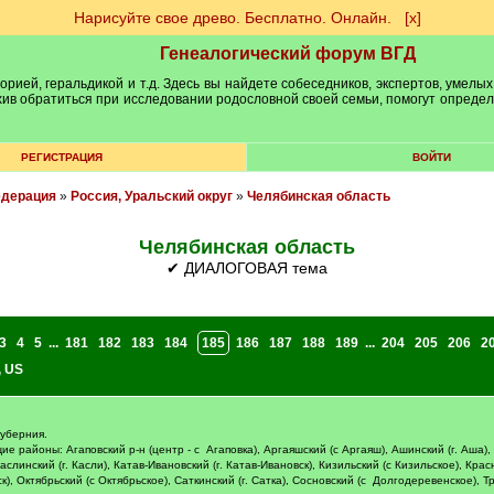
Нарисуйте свое древо. Бесплатно. Онлайн.
[х]
Генеалогический форум ВГД
рией, геральдикой и т.д. Здесь вы найдете собеседников, экспертов, умелых
рхив обратиться при исследовании родословной своей семьи, помогут опреде
РЕГИСТРАЦИЯ
ВОЙТИ
едерация
»
Россия, Уральский округ
»
Челябинская область
Челябинская область
✔ ДИАЛОГОВАЯ тема
3
4
5
...
181
182
183
184
185
186
187
188
189
...
204
205
206
2
,
US
губерния.
е районы: Агаповский р-н (центр - с Агаповка), Аргаяшский (с Аргаяш), Ашинский (г. Аша),
Каслинский (г. Касли), Катав-Ивановский (г. Катав-Ивановск), Кизильский (с Кизильское), Кра
, Октябрьский (с Октябрьское), Саткинский (г. Сатка), Сосновский (с Долгодеревенское), Трои