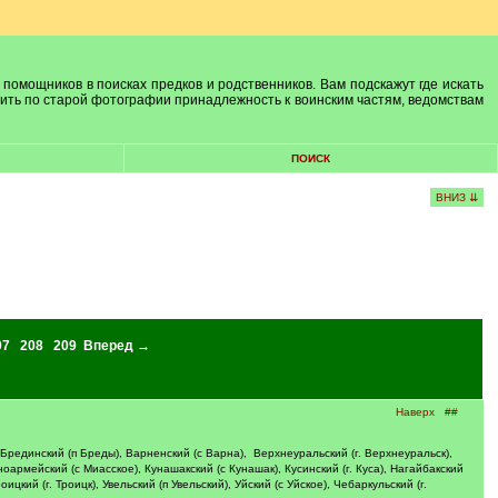
 помощников в поисках предков и родственников. Вам подскажут где искать
лить по старой фотографии принадлежность к воинским частям, ведомствам
ПОИСК
ВНИЗ ⇊
07
208
209
Вперед →
Наверх
##
 Брединский (п Бреды), Варненский (с Варна), Верхнеуральский (г. Верхнеуральск),
сноармейский (с Миасское), Кунашакский (с Кунашак), Кусинский (г. Куса), Нагайбакский
цкий (г. Троицк), Увельский (п Увельский), Уйский (с Уйское), Чебаркульский (г.