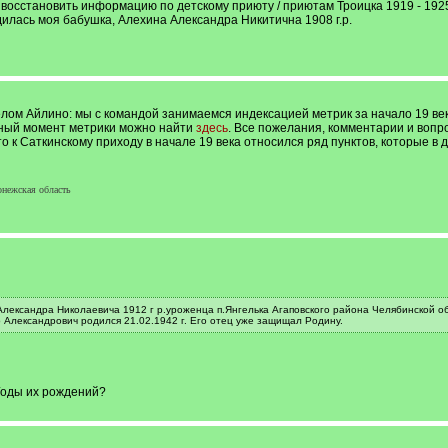
 восстановить информацию по детскому приюту / приютам Троицка 1919 - 1925
лась моя бабушка, Алехина Александра Никитична 1908 г.р.
елом Айлино: мы с командой занимаемся индексацией метрик за начало 19 век
ный момент метрики можно найти
здесь
. Все пожелания, комментарии и вопро
что к Саткинскому приходу в начале 19 века относился ряд пунктов, которые
онежская область
Александра Николаевича 1912 г р.уроженца п.Янгелька Агаповского района Челябинской об
Александрович родился 21.02.1942 г. Его отец уже защищал Родину.
Годы их рождений?