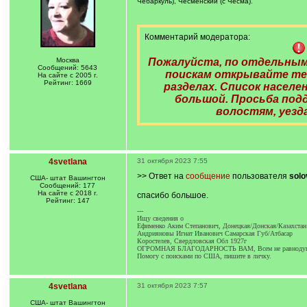
Чебаркуль), Чесменский (с Чесма).
Комментарий модератора:
Москва
Пожалуйста, по отдельным
Сообщений: 5643
поискам открывайте те
На сайте с 2005 г.
Рейтинг: 1669
разделах. Список насел
большой. Просьба подд
волостям, уезда
4svetlana
31 октября 2023 7:55
>> Ответ на
сообщение
пользователя
solo
США- штат Вашингтон
Сообщений: 177
На сайте с 2018 г.
спасибо большое.
Рейтинг: 147
---
Ищу сведения о
Ефименко Аким Степанович, Донецкая/Донская/Казахстан
Андрияновы Игнат Иванович Самарская Губ/Атбасар
Коростелев, Свердловская Обл 1927г
ОГРОМНАЯ БЛАГОДАРНОСТЬ ВАМ, Всем не равнодуш
Помогу с поисками по США, пишите в личку.
4svetlana
31 октября 2023 7:57
США- штат Вашингтон