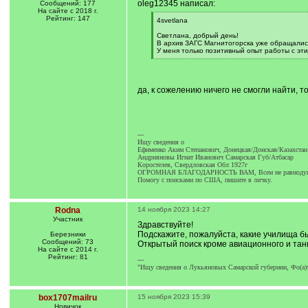
oleg12345 написал:
Сообщений: 177
На сайте с 2018 г.
Рейтинг: 147
[
4svetlana
q
]
Светлана, добрый день!
В архив ЗАГС Магнитогорска уже обращалис
У меня только позитивный опыт работы с эт
[
/
q
]
да, к сожелению ничего не смогли найти, т
---
Ищу сведения о
Ефименко Аким Степанович, Донецкая/Донская/Казахстан
Андрияновы Игнат Иванович Самарская Губ/Атбасар
Коростелев, Свердловская Обл 1927г
ОГРОМНАЯ БЛАГОДАРНОСТЬ ВАМ, Всем не равнодуш
Помогу с поисками по США, пишите в личку.
Rodna
14 ноября 2023 14:27
Участник
Здравствуйте!
Подскажите, пожалуйста, какие училища б
Березники
Сообщений: 73
Открытый поиск кроме авиационного и танк
На сайте с 2014 г.
Рейтинг: 81
---
"Ищу сведения о Лукьяновых Самарской губернии, Фо(а)
box1707mailru
15 ноября 2023 15:39
Новичок