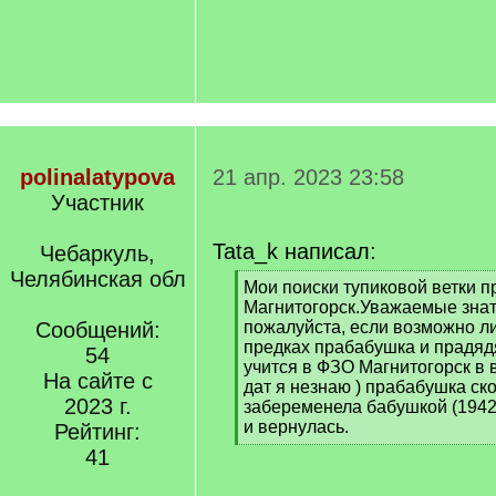
polinalatypova
21 апр. 2023 23:58
Участник
Tata_k написал:
Чебаркуль,
Челябинская обл
[
Мои поиски тупиковой ветки пр
q
Магнитогорск.Уважаемые знат
]
Сообщений:
пожалуйста, если возможно л
предках прабабушка и прадядя
54
учится в ФЗО Магнитогорск в
На сайте с
дат я незнаю ) прабабушка ск
2023 г.
забеременела бабушкой (1942 
и вернулась.
Рейтинг:
[
41
/
q