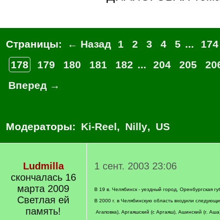
Страницы:
← Назад
1
2
3
4
5
...
174
178
179
180
181
182
...
204
205
20
Вперед →
Модераторы:
Ki-Reel
,
Nilly
,
US
Ludmilla
1 сент. 2003 23:06
скончалась 16
марта 2009
В 19 в. Челябинск - уездный город, Оренбургская гу
Светлая ей
В 2000 г. в Челябинскую область входили следующие
память!
Агаповка), Аргаяшский (с Аргаяш), Ашинский (г. Аша