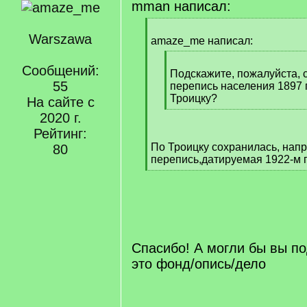
mman написал:
[
Warszawa
q
amaze_me написал:
]
[
Сообщений:
q
Подскажите, пожалуйста, 
55
]
перепись населения 1897 
Троицку?
На сайте с
[
2020 г.
/
Рейтинг:
q
По Троицку сохранилась, нап
80
]
перепись,датируемая 1922-м г
[
/
q
]
Cпасибо! А могли бы вы по
это фонд/опись/дело