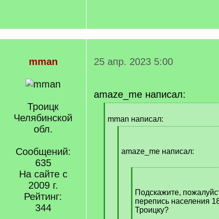
mman
25 апр. 2023 5:00
amaze_me написал:
Троицк
[
Челябинской
q
mman написал:
]
обл.
[
q
Сообщений:
]
amaze_me написал:
635
На сайте с
[
q
2009 г.
]
Подскажите, пожалуйст
Рейтинг:
перепись населения 18
344
Троицку?