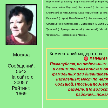
Варненский (с Варна), Верхнеуральский (г. Верхнеур
Карталинский (г. Карталы), Каслинский (г. Касли), Ка
Кизильский (с Кизильское), Красноармейский (с Миас
Кусинский (г. Куса), Нагайбакский (с Фершампенуаз),
Октябрьский (с Октябрьское), Саткинский (г. Сатка),
Троицкий (г. Троицк), Увельский (п Увельский), Уйский
Чебаркуль), Чесменский (с Чесма).
Комментарий модератора:
Москва
ВНИМА
Пожалуйста, по отдельным
Сообщений:
и своим личным поискам 
5643
фамильных или дневниковы
На сайте с
населенных мест по Чел
2005 г.
большой. Просьба поддер
Рейтинг:
разделе. (По волост
1669
районам....пожа