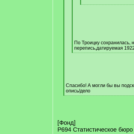
[
/
q
]
По Троицку сохранилась, 
перепись,датируемая 1922-
[
/
q
]
Cпасибо! А могли бы вы подска
опись/дело
[
/
q
]
[Фонд]
Р694 Статистическое бюро