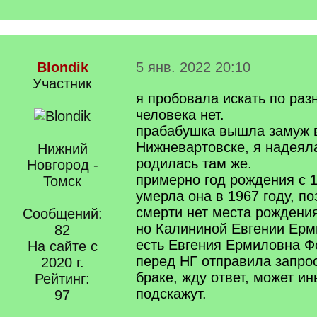
Blondik
5 янв. 2022 20:10
Участник
я пробовала искать по раз
человека нет.
прабабушка вышла замуж в
Нижневартовске, я надеяла
Нижний
родилась там же.
Новгород -
примерно год рождения с 1
Томск
умерла она в 1967 году, по
смерти нет места рождения
Сообщений:
но Калининой Евгении Ерм
82
есть Евгения Ермиловна Ф
На сайте с
перед НГ отправила запрос
2020 г.
браке, жду ответ, может ин
Рейтинг:
подскажут.
97