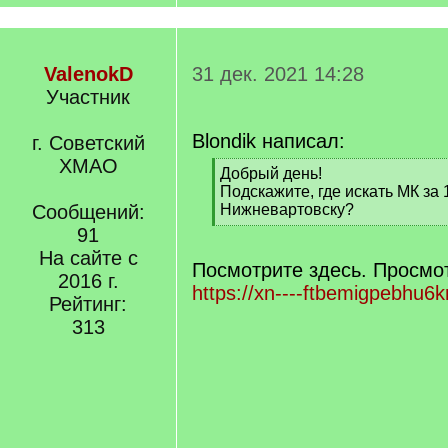
ValenokD
31 дек. 2021 14:28
Участник
Blondik написал:
г. Советский
ХМАО
[
Добрый день!
q
Подскажите, где искать МК за 
]
Сообщений:
Нижневартовску?
[
91
/
На сайте с
q
Посмотрите здесь. Просмо
2016 г.
]
https://xn----ftbemigpebhu6
Рейтинг:
313