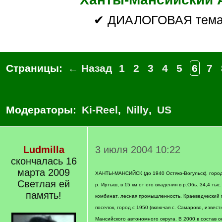
✔ ДИАЛОГОВАЯ тем
Страницы:
← Назад
1
2
3
4
5
6
7
Модераторы:
Ki-Reel
,
Nilly
,
US
Ludmilla
3 июля 2004 10:22
скончалась 16
марта 2009
ХАНТЫ-МАНСИЙСК (до 1940 Остяко-Вогульск), город
Светлая ей
р. Иртыш, в 15 км от его впадения в р.Обь. 34,4 ты
память!
комбинат, лесная промышленность. Краеведческий 
поселок, город с 1950 (включая с. Самарово, известн
Мансийского автономного округа. В 2000 в состав 