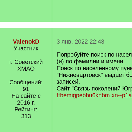
ValenokD
3 янв. 2022 22:43
Участник
Попробуйте поиск по насел
(и) по фамилии и имени.
г. Советский
Поиск по населенному пун
ХМАО
"Нижневартовск" выдает б
записей.
Сообщений:
Сайт "Связь поколений Юг
91
ftbemigpebhu6knbm.xn--p1ai
На сайте с
2016 г.
Рейтинг:
313