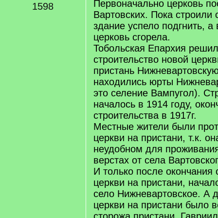
Первоначально церковь по
1598
Вартовских. Пока строили с
здание успело подгнить, а 
церковь сгорела.
Тобольская Епархия решил
строительство новой церк
пристань Нижневартовскую
находились юрты Нижневар
это селение Вампугол). Ст
началось в 1914 году, окон
строительства в 1917г.
Местные жители были прот
церкви на пристани, т.к. о
неудобном для проживания
верстах от села Вартовског
И только после окончания 
церкви на пристани, начал
село Нижневартовское. А д
церкви на пристани было в
сторожа пристани, Гаврии