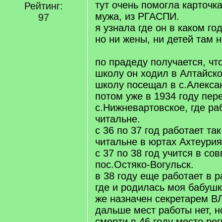
тут очень помогла карточк
Рейтинг:
мужа, из РГАСПИ.
97
я узнала где он в каком го
но ни жены, ни детей там н
по прадеду получается, чт
школу он ходил в Алтайск
школу посещал в с.Алекса
потом уже в 1934 году пер
с.Нижневартовское, где раб
читальне.
с 36 по 37 год работает так
читальне в юртах Ахтеурия
с 37 по 38 год учится в со
пос.Остяко-Вогульск.
в 38 году еще работает в р
где и родилась моя бабушка
же назначен секретарем В
дальше мест работы нет, н
смерти в 46 году место рег