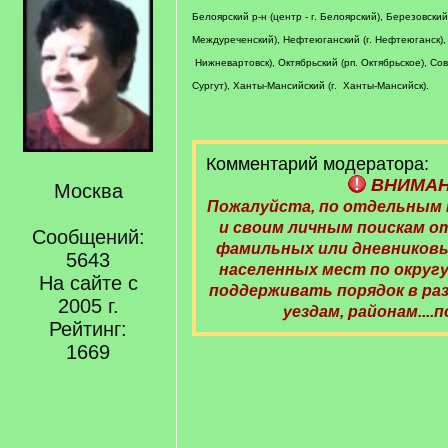
Белоярский р-н (центр - г. Белоярский), Березовский
Междуреченский), Нефтеюганский (г. Нефтеюганск), 
Нижневартовск), Октябрьский (рп. Октябрьское), Совет
Сургут), Ханты-Мансийский (г. Ханты-Мансийск).
Комментарий модератора:
ВНИМА
Москва
Пожалуйста, по отдельным
и своим личным поискам 
Сообщений:
фамильных или дневниковы
5643
населенных мест по округ
На сайте с
поддерживать порядок в раз
2005 г.
уездам, районам....
Рейтинг:
1669