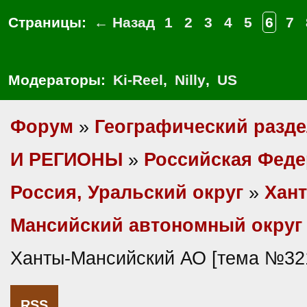
Страницы:
← Назад
1
2
3
4
5
6
7
Модераторы:
Ki-Reel
,
Nilly
,
US
Форум
»
Географический разд
И РЕГИОНЫ
»
Российская Фед
Россия, Уральский округ
»
Хан
Мансийский автономный округ 
Ханты-Мансийский АО [тема №32
RSS