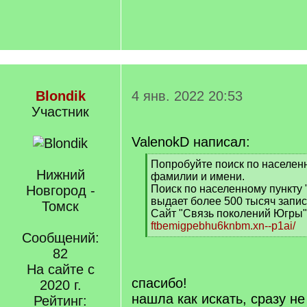
Blondik
4 янв. 2022 20:53
Участник
ValenokD написал:
[
Попробуйте поиск по населенн
Нижний
q
фамилии и имени.
]
Новгород -
Поиск по населенному пункту
выдает более 500 тысяч запис
Томск
Сайт "Связь поколений Югры"
ftbemigpebhu6knbm.xn--p1ai/
Сообщений:
[
/
82
q
На сайте с
]
спасибо!
2020 г.
нашла как искать, сразу не
Рейтинг: