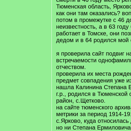
Тюменская область, Ярковс
как они там оказались? во
потом в промежутке с 46 до
неизвестность, а в 63 году
работает в Томске, они по
дедом и в 64 родился мой 
я проверила сайт подвиг н
встречаемости однофамиль
отчеством.
проверила их места рожде
предмет совпадения уже и
нашла Калинина Степана 
г.р., родился в Тюменской 
район, с.Щетково.
на сайте тюменского архи
метрики за период 1914-19
с.Ярково, куда относилась
но ни Степана Ермиловича